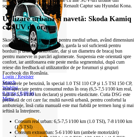
sunt moderate, fiind comparabile cu alte SUV-uri urbane din
segment, precum VW T-Cross, Renault Captur sau Hyundai Kona.
Utilizare urbană și navetă: Skoda Kamiq
ca SUV de oraș
Skoda Kamiq este proiectată pentru mediul urban, având dimensiuni
compacte (lungime sub 4,25 m), garda la sol suficientă pentru
borduri și drumuri denivelate, dar și un diametru de bracaj bun
pentru manevre în parcări aglomerate. Suspensia este orientată spre
confort, iar antifonarea este peste media segmentului, după cum
reiese din feedback-ul utilizatorilor de pe forumuri și grupuri
Facebook din România.
Login / Register
Search
Motoarele pe benzină, în special 1.0 TSI 110 CP și 1.5 TSI 150 CP,
Wishlist
sunt apreciate pentru consumul redus în oraș (6,5-7,5 l/100 km real,
0
items
/
0,00
lei
față de 5,5 l/100 km declarat) și pentru elasticitate. Cutia DSG este
Menu
preferată de cei care fac multă navetă urbană, pentru confortul la
ambuteiaje, însă cutia manuală este mai fiabilă pe termen lung și mai
ieftină la întreținere.
Consum real urban: 6,5-7,5 l/100 km (1.0 TSI), 7-8 l/100 km
(1.5 TSI)
Consum extraurban: 5-6 l/100 km (ambele motorizări)