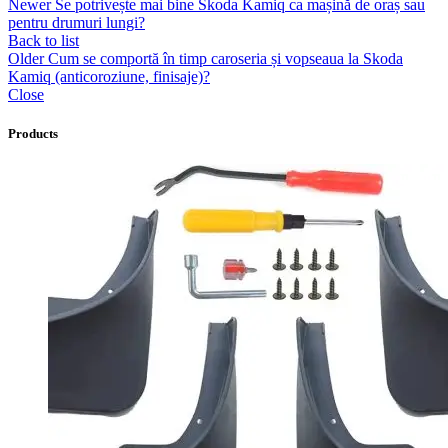
Newer
Se potrivește mai bine Skoda Kamiq ca mașină de oraș sau
pentru drumuri lungi?
Back to list
Older
Cum se comportă în timp caroseria și vopseaua la Skoda
Kamiq (anticoroziune, finisaje)?
Close
Products