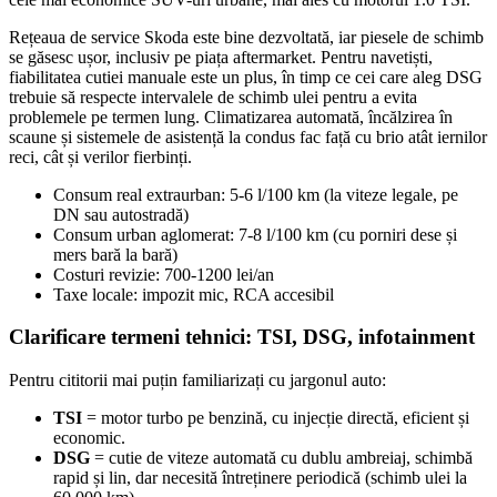
Rețeaua de service Skoda este bine dezvoltată, iar piesele de schimb
se găsesc ușor, inclusiv pe piața aftermarket. Pentru navetiști,
fiabilitatea cutiei manuale este un plus, în timp ce cei care aleg DSG
trebuie să respecte intervalele de schimb ulei pentru a evita
problemele pe termen lung. Climatizarea automată, încălzirea în
scaune și sistemele de asistență la condus fac față cu brio atât iernilor
reci, cât și verilor fierbinți.
Consum real extraurban: 5-6 l/100 km (la viteze legale, pe
DN sau autostradă)
Consum urban aglomerat: 7-8 l/100 km (cu porniri dese și
mers bară la bară)
Costuri revizie: 700-1200 lei/an
Taxe locale: impozit mic, RCA accesibil
Clarificare termeni tehnici: TSI, DSG, infotainment
Pentru cititorii mai puțin familiarizați cu jargonul auto:
TSI
= motor turbo pe benzină, cu injecție directă, eficient și
economic.
DSG
= cutie de viteze automată cu dublu ambreiaj, schimbă
rapid și lin, dar necesită întreținere periodică (schimb ulei la