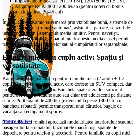
Impozit anual: 60-120 lei (1.0 TSI), 120-180 lei (1.5 TSI)
Asigurare RCA: 800-1200 lei/an (pentru șoferi cu bonus
maxim, vârsta 30-45 ani)
În oraș, Skoda Kamiq se remarcă prin vizibilitate bună, sistemele de
asistență moderne (frânare automată, asistent la parcare, senzori de
unghi mort) și un sistem multimedia intuitiv. Pentru navetiști,
portbagajul de 400 litri și spațiul interior peste media clasei permit
transportul comod al bagajelor sau al cumpărăturilor săptămânale.
Familie mică sau cuplu activ: Spațiu și
versatilitate
Kamiq este alegerea ideală pentru o familie mică (2 adulți + 1-2
copii) sau pentru un cuplu activ, care dorește un SUV compact, dar
cu spațiu generos la interior. Bancheta spate oferă loc suficient
pentru doi copii în scaune auto sau chiar trei adolescenți pe distanțe
scurte. Portbagajul de 400 litri (extensibil la peste 1300 litri cu
bancheta rabatată) permite transportul unui cărucior, bagaje de
vacanță sau echipament sportiv.
0
items
0,00
lei
Mulți utilizatori români apreciază modularitatea interiorului: scaunul
pasagerului față rabatabil, buzunarele mari în uși, spațiile de
depozitare pentru telefon și accesorii. Pentru familiile cu copii mici,