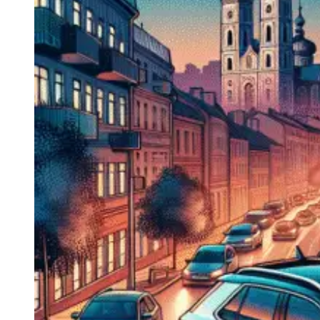
Navigatie Duster 2011
Navigatie Duster 2019
Audi
Navigatie Audi A3 8p
Navigatie Audi A4
Navigatie Audi A4 B6
Navigatie Audi A4 B7
Navigatie Audi A4 B8
Navigatie Audi A5
Navigatie Audi A6 C5
Navigatie Audi A6 C6
Navigatie Audi A6 C7
Navigatie Audi Q5
Ford
Navigație Ford Fiesta
Navigație Ford Focus 1
Navigație Ford Focus 2
Navigație Ford Focus MK3
Navigație Ford Mondeo MK3
Navigație Ford Mondeo MK4
Navigație Ford Transit
Mercedes
Navigație Mercedes C Class W203
Navigație Mercedes C Class W204
Navigație Mercedes W203