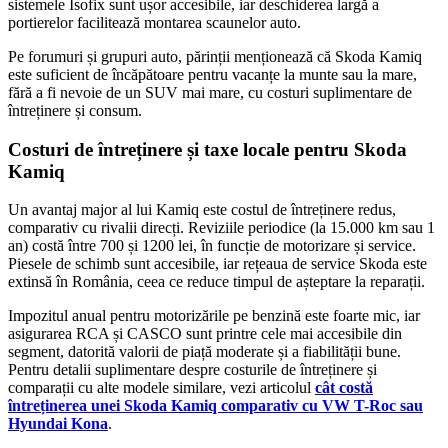
sistemele Isofix sunt ușor accesibile, iar deschiderea largă a
portierelor facilitează montarea scaunelor auto.
Pe forumuri și grupuri auto, părinții menționează că Skoda Kamiq
este suficient de încăpătoare pentru vacanțe la munte sau la mare,
fără a fi nevoie de un SUV mai mare, cu costuri suplimentare de
întreținere și consum.
Costuri de întreținere și taxe locale pentru Skoda
Kamiq
Un avantaj major al lui Kamiq este costul de întreținere redus,
comparativ cu rivalii direcți. Reviziile periodice (la 15.000 km sau 1
an) costă între 700 și 1200 lei, în funcție de motorizare și service.
Piesele de schimb sunt accesibile, iar rețeaua de service Skoda este
extinsă în România, ceea ce reduce timpul de așteptare la reparații.
Impozitul anual pentru motorizările pe benzină este foarte mic, iar
asigurarea RCA și CASCO sunt printre cele mai accesibile din
segment, datorită valorii de piață moderate și a fiabilității bune.
Pentru detalii suplimentare despre costurile de întreținere și
comparații cu alte modele similare, vezi articolul
cât costă
întreținerea unei Skoda Kamiq comparativ cu VW T-Roc sau
Hyundai Kona
.