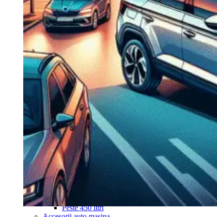
Navigație Mercedes W204
Navigație Mercedes W211
Navigație Mercedes Sprinter
Passat
Navigație Passat B5
Navigație Passat B5 5
Navigație Passat B6
Navigație Passat B7
Navigație Passat B8
Navigație Passat CC
Skoda
Navigație Skoda Fabia 1
Navigație Skoda Fabia 2
Navigație Skoda Octavia 1
Navigație Skoda Octavia 2
Navigație Skoda Octavia 3
Navigație Skoda Rapid
Navigație Skoda Superb 1
Navigație Skoda Superb 2
Navigație Toyota Avensis T25
Portbagaj Plafon Auto
Sub 350 Litri
Peste 350 Litri
Peste 450 litri
Accesorii auto masina