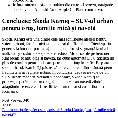
60.000 km).
Infotainment
= sistem multimedia cu touchscreen, navigație,
conectivitate Android Auto/Apple CarPlay, control vocal.
Concluzie: Skoda Kamiq – SUV-ul urban
pentru oraș, familie mică și navetă
Skoda Kamiq este una dintre cele mai echilibrate alegeri pentru
șoferii urbani, familii mici sau navetiști din România. Oferă spațiu
generos la interior, portbagaj practic, confort și siguranță la nivel
înalt, dar și costuri de exploatare reduse. Motorizările pe benzină
sunt ideale pentru oraș și navetă, iar cutia automată DSG adaugă un
plus de confort pentru cei care petrec mult timp în trafic. Pe piața
second hand, Kamiq își păstrează bine valoarea, fiind căutată pentru
fiabilitate și întreținere ieftină. În concluzie, dacă ai nevoie de un
SUV urban modern, versatil și economic, Skoda Kamiq se
potrivește perfect pentru oraș, familie mică sau navetă zilnică,
adaptându-se excelent la realitatea drumurilor și costurilor din
România.
Post Views:
340
Tags:
Pentru ce tip de șofer este potrivită Skoda Kamiq (oraș, familie mică,
navetă)?