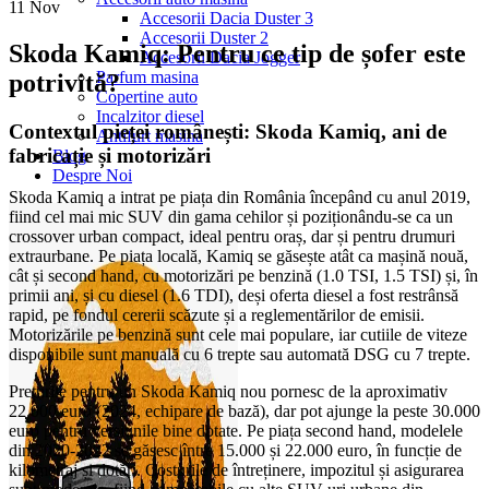
11
Nov
Accesorii Dacia Duster 3
Accesorii Duster 2
Skoda Kamiq: Pentru ce tip de șofer este
Accesorii Dacia Jogger
Parfum masina
potrivită?
Copertine auto
Incalzitor diesel
Contextul pieței românești: Skoda Kamiq, ani de
Antifurt masina
fabricație și motorizări
Blog
Despre Noi
Skoda Kamiq a intrat pe piața din România începând cu anul 2019,
fiind cel mai mic SUV din gama cehilor și poziționându-se ca un
crossover urban compact, ideal pentru oraș, dar și pentru drumuri
extraurbane. Pe piața locală, Kamiq se găsește atât ca mașină nouă,
cât și second hand, cu motorizări pe benzină (1.0 TSI, 1.5 TSI) și, în
primii ani, și cu diesel (1.6 TDI), deși oferta diesel a fost restrânsă
rapid, pe fondul cererii scăzute și a reglementărilor de emisii.
Motorizările pe benzină sunt cele mai populare, iar cutiile de viteze
disponibile sunt manuală cu 6 trepte sau automată DSG cu 7 trepte.
Prețurile pentru un Skoda Kamiq nou pornesc de la aproximativ
22.000 euro (2024, echipare de bază), dar pot ajunge la peste 30.000
euro pentru versiunile bine dotate. Pe piața second hand, modelele
din 2020-2022 se găsesc între 15.000 și 22.000 euro, în funcție de
kilometraj și dotări. Costurile de întreținere, impozitul și asigurarea