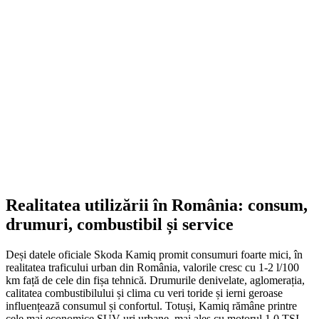
Navigație Android 8.8 Inci pen...
1.499,00
lei
Original price was: 1.499,00 lei.
1.252,00
lei
Current price is:
1.252,00 lei.
ADD TO CART
Realitatea utilizării în România: consum,
drumuri, combustibil și service
Deși datele oficiale Skoda Kamiq promit consumuri foarte mici, în
realitatea traficului urban din România, valorile cresc cu 1-2 l/100
km față de cele din fișa tehnică. Drumurile denivelate, aglomerația,
calitatea combustibilului și clima cu veri toride și ierni geroase
influențează consumul și confortul. Totuși, Kamiq rămâne printre
cele mai economice SUV-uri urbane, mai ales cu motorul 1.0 TSI.