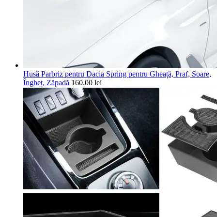
Husă Parbriz pentru Dacia Spring pentru Gheață, Praf, Soare,
Îngheț, Zăpadă
160,00
lei