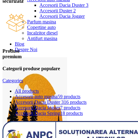
securizata
Accesorii Dacia Duster 3
Accesorii Duster 2
Accesorii Dacia Jogger
Parfum masina
Copertine auto
Incalzitor diesel
Antifurt masina
Blog
Despre Noi
Produse
premium
Categorii produse populare
Categories
All
products
Accesorii auto masina
59 products
Accesorii Dacia Duster 3
16 products
Accesorii Dacia Jogger
7 products
Accesorii Dacia Spring
18 products