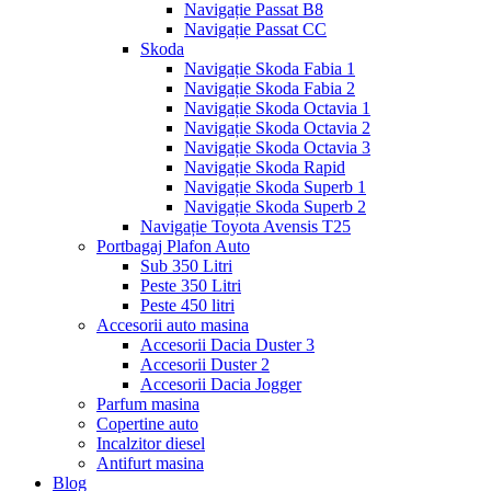
Navigație Passat B8
Navigație Passat CC
Skoda
Navigație Skoda Fabia 1
Navigație Skoda Fabia 2
Navigație Skoda Octavia 1
Navigație Skoda Octavia 2
Navigație Skoda Octavia 3
Navigație Skoda Rapid
Navigație Skoda Superb 1
Navigație Skoda Superb 2
Navigație Toyota Avensis T25
Portbagaj Plafon Auto
Sub 350 Litri
Peste 350 Litri
Peste 450 litri
Accesorii auto masina
Accesorii Dacia Duster 3
Accesorii Duster 2
Accesorii Dacia Jogger
Parfum masina
Copertine auto
Incalzitor diesel
Antifurt masina
Blog