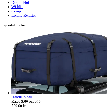
Despre Noi
Wishlist
Compare
Login / Register
Top rated products
HandiHoldall
Rated
5.00
out of 5
720,00
lei