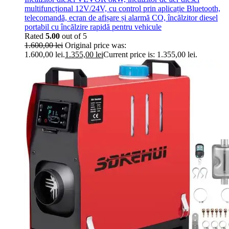
multifuncțional 12V/24V, cu control prin aplicație Bluetooth,
telecomandă, ecran de afișare și alarmă CO, încălzitor diesel
portabil cu încălzire rapidă pentru vehicule
Rated
5.00
out of 5
1.600,00
lei
Original price was:
1.600,00 lei.
1.355,00
lei
Current price is: 1.355,00 lei.