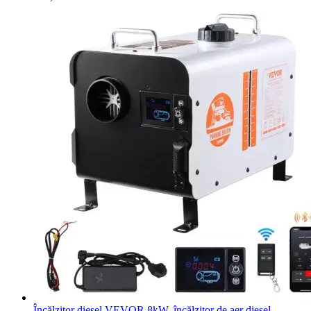
Încălzitor diesel VEVOR 8kW, încălzitor de aer diesel