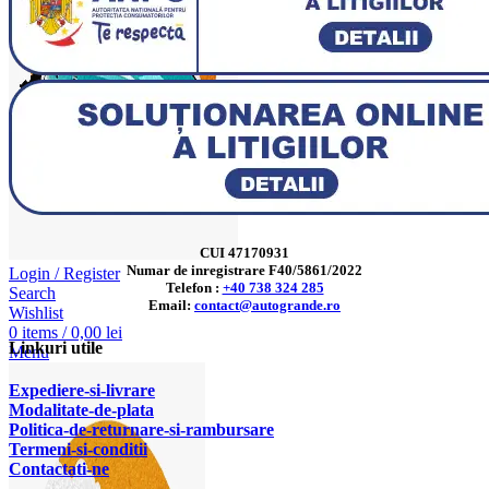
CUI 47170931
Numar de inregistrare F40/5861/2022
Login / Register
Telefon :
+40 738 324 285
Search
Email:
contact@autogrande.ro
Wishlist
0
items
/
0,00
lei
Linkuri utile
Menu
Expediere-si-livrare
Modalitate-de-plata
Politica-de-returnare-si-rambursare
T
ermeni-si-conditii
Contactati-ne