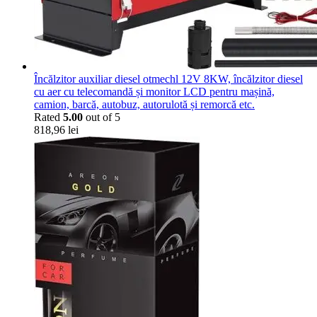
Încălzitor auxiliar diesel otmechl 12V 8KW, încălzitor diesel
cu aer cu telecomandă și monitor LCD pentru mașină,
camion, barcă, autobuz, autorulotă și remorcă etc.
Rated
5.00
out of 5
818,96
lei