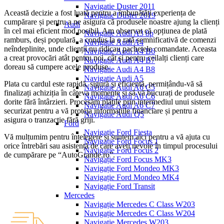
Navigatie Duster 2011
Această decizie a fost luată pentru a îmbunătăți experiența de
Navigatie Duster 2019
cumpărare și pentru a ne asigura că produsele noastre ajung la clienți
Audi
în cel mai eficient mod posibil. Am observat că opțiunea de plată
Navigatie Audi A3 8p
ramburs, deși populară, a condus la o rată semnificativă de comenzi
Navigatie Audi A4
neîndeplinite, unde clienții nu ridicau pachetele comandate. Aceasta
Navigatie Audi A4 B6
a creat provocări atât pentru noi, cât și pentru ceilalți clienți care
Navigatie Audi A4 B7
doreau să cumpere acele produse.
Navigatie Audi A4 B8
Navigatie Audi A5
Plata cu cardul este rapidă, sigură și eficientă, permițându-vă să
Navigatie Audi A6 C5
finalizați achiziția în câteva momente și să vă bucurați de produsele
Navigatie Audi A6 C6
dorite fără întârzieri. Procesăm plățile prin intermediul unui sistem
Navigatie Audi A6 C7
securizat pentru a vă proteja informațiile financiare și pentru a
Navigatie Audi Q5
asigura o tranzacție fără griji.
Ford
Navigație Ford Fiesta
Vă mulțumim pentru înțelegere și suntem aici pentru a vă ajuta cu
Navigație Ford Focus 1
orice întrebări sau asistență de care aveți nevoie în timpul procesului
Navigație Ford Focus 2
de cumpărare pe “AutoGrande.ro”.
Navigație Ford Focus MK3
Navigație Ford Mondeo MK3
Navigație Ford Mondeo MK4
Navigație Ford Transit
Mercedes
Navigație Mercedes C Class W203
Navigație Mercedes C Class W204
Navigație Mercedes W203