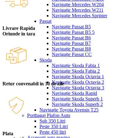
Navigație Mercedes W204
Navigație Mercedes W211
Navigație Mercedes Sprinter
Passat
Navigație Passat B5
Livrare Rapida
Navigație Passat B5 5
Oriunde in tara
Navigație Passat B6
Navigație Passat B7
Navigație Passat B8
Navigație Passat CC
Skoda
Navigație Skoda Fabia 1
Navigație Skoda Fabia 2
Navigație Skoda Octavia 1
Navigație Skoda Octavia 2
Retur convenabil in 30 de zile
Navigație Skoda Octavia 3
Navigație Skoda Rapid
Navigație Skoda Superb 1
Navigație Skoda Superb 2
Navigație Toyota Avensis T25
Portbagaj Plafon Auto
Sub 350 Litri
Peste 350 Litri
Peste 450 litri
Plata
Accesorii auto masina