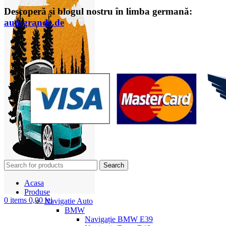
Descoperă și blogul nostru în limba germană:
autogrande.de
Search
Acasa
Produse
0
items
0,00
lei
Navigatie Auto
BMW
Navigație BMW E39