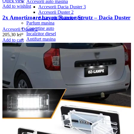
Quick view
Accesorii auto masina
Add to wishlist
Accesorii Dacia Duster 3
Accesorii Duster 2
2x Amortizoare hayon Ramor Strutz – Dacia Duster
Accesorii Dacia Jogger
Parfum masina
Copertine auto
Accesorii Duster 2
Incalzitor diesel
205,30
lei
Antifurt masina
Add to cart
Blog
Despre Noi