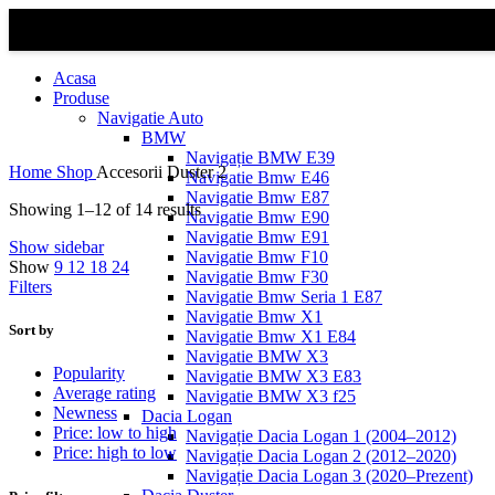
Acasa
Produse
Navigatie Auto
BMW
Navigație BMW E39
Home
Shop
Accesorii Duster 2
Navigatie Bmw E46
Navigatie Bmw E87
Showing 1–12 of 14 results
Navigatie Bmw E90
Navigatie Bmw E91
Show sidebar
Navigatie Bmw F10
Show
9
12
18
24
Navigatie Bmw F30
Filters
Navigatie Bmw Seria 1 E87
Navigatie Bmw X1
Sort by
Navigatie Bmw X1 E84
Navigatie BMW X3
Popularity
Navigatie BMW X3 E83
Average rating
Navigatie BMW X3 f25
Newness
Dacia Logan
Price: low to high
Navigație Dacia Logan 1 (2004–2012)
Price: high to low
Navigație Dacia Logan 2 (2012–2020)
Navigație Dacia Logan 3 (2020–Prezent)