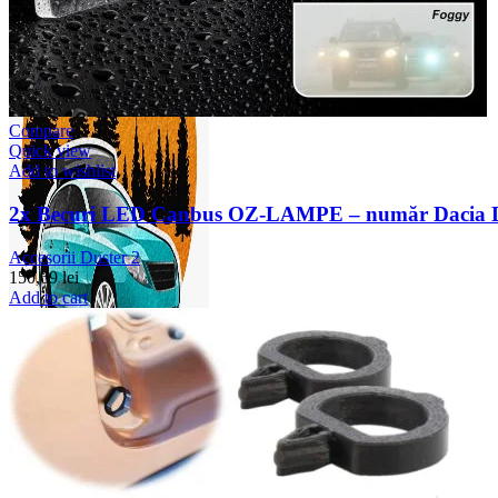
Compare
Quick view
Add to wishlist
2x Becuri LED Canbus OZ-LAMPE – număr Dacia D
Accesorii Duster 2
150,69
lei
Add to cart
0
items
0,00
lei