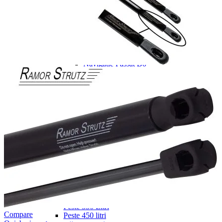
Navigație Mercedes W203
Navigație Mercedes W204
Navigație Mercedes W211
Navigație Mercedes Sprinter
Passat
Navigație Passat B5
Navigație Passat B5 5
Navigație Passat B6
Navigație Passat B7
Navigație Passat B8
Navigație Passat CC
Skoda
Navigație Skoda Fabia 1
Navigație Skoda Fabia 2
Navigație Skoda Octavia 1
Navigație Skoda Octavia 2
Navigație Skoda Octavia 3
Navigație Skoda Rapid
Navigație Skoda Superb 1
Navigație Skoda Superb 2
Navigație Toyota Avensis T25
Portbagaj Plafon Auto
Sub 350 Litri
Peste 350 Litri
Compare
Peste 450 litri