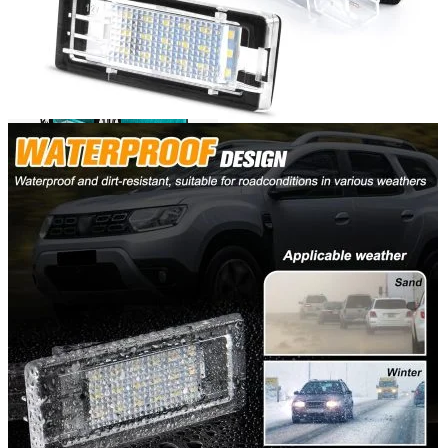
Login / Register
Search
Wishlist
0
items
/
0,00
lei
Menu