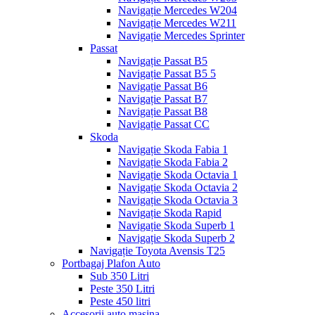
Navigație Mercedes W204
Navigație Mercedes W211
Navigație Mercedes Sprinter
Passat
Navigație Passat B5
Navigație Passat B5 5
Navigație Passat B6
Navigație Passat B7
Navigație Passat B8
Navigație Passat CC
Skoda
Navigație Skoda Fabia 1
Navigație Skoda Fabia 2
Navigație Skoda Octavia 1
Navigație Skoda Octavia 2
Navigație Skoda Octavia 3
Navigație Skoda Rapid
Navigație Skoda Superb 1
Navigație Skoda Superb 2
Navigație Toyota Avensis T25
Portbagaj Plafon Auto
Sub 350 Litri
Peste 350 Litri
Peste 450 litri
Accesorii auto masina