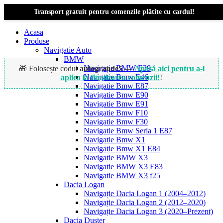
Transport gratuit pentru comenzile plătite cu cardul!
Acasa
Produse
Navigatie Auto
BMW
Navigație BMW E39
🎁 Folosește codul
autogrande5
—
Apasă aici pentru a-l
Navigatie Bmw E46
aplica la finalizarea comenzii!
!
Navigatie Bmw E87
Navigatie Bmw E90
Navigatie Bmw E91
-15%
Navigatie Bmw F10
Navigatie Bmw F30
Navigatie Bmw Seria 1 E87
Navigatie Bmw X1
Navigatie Bmw X1 E84
Navigatie BMW X3
Navigatie BMW X3 E83
Navigatie BMW X3 f25
Dacia Logan
Navigație Dacia Logan 1 (2004–2012)
Navigație Dacia Logan 2 (2012–2020)
Navigație Dacia Logan 3 (2020–Prezent)
Dacia Duster