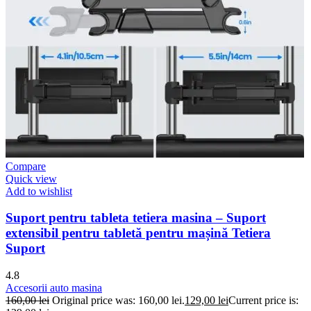
Compare
Quick view
Add to wishlist
Suport pentru tableta tetiera masina – Suport
extensibil pentru tabletă pentru mașină Tetiera
Suport
4.8
Accesorii auto masina
160,00
lei
Original price was: 160,00 lei.
129,00
lei
Current price is: