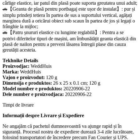
cârlige elastice, iar patul din plasă poate suporta greutatea unui adult;
🚗【Geanta de plasă pentru portbagaj este ușor de instalat】: pur și
simplu prindeți tetiera în partea de sus a suportului vertical, agățați
marginea dură a oricărui obiect sub scaun în partea de jos și legați o
frânghie la mijloc;
🚗【Patru șnururi elastice cu lungime reglabilă】: Pentru a se
potrivi diferitelor tipuri de mașini, am îmbunătățit geanta elastică din
plasă de nailon pentru a preveni lăsarea întregii plase din cauza
greutății acesteia.
Tekhnike Details
Proizvodjac:
WeddHuis
Marka:
WeddHuis
Vajon e proizvodut:
120 g
Dimensija e produktos:
26 x 25 x 0.1 cm; 120 g
Model number e produktos:
20220906-22
Dele number e proizvodjaca:
20220906-22
Timpi de livrare
Informații despre Livrare și Expediere
Ne angajăm că pachetul dumneavoastră va ajunge rapid și în
siguranță. Procesul nostru de expediere durează 3-4 zile lucrătoare,
folosind transportatori de încredere precum Fan Courier și UPS.