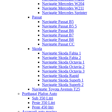
Navigație Mercedes W204
Navigație Mercedes W211
Navigație Mercedes Sprinter
Passat
Navigație Passat B5
Navigație Passat B5 5
Navigație Passat B6
Navigație Passat B7
Navigație Passat B8
Navigație Passat CC
Skoda
Navigație Skoda Fabia 1
Navigație Skoda Fabia 2
Navigație Skoda Octavia 1
Navigație Skoda Octavia 2
Navigație Skoda Octavia 3
Navigație Skoda Rapid
Navigație Skoda Superb 1
Navigație Skoda Superb 2
Navigație Toyota Avensis T25
Portbagaj Plafon Auto
Sub 350 Litri
Peste 350 Litri
Peste 450 litri
Accesorii auto masina