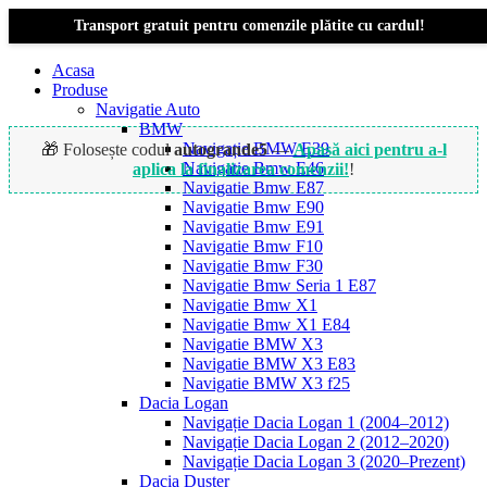
Transport gratuit pentru comenzile plătite cu cardul!
Acasa
Produse
Navigatie Auto
BMW
Navigație BMW E39
🎁 Folosește codul
autogrande5
—
Apasă aici pentru a-l
Navigatie Bmw E46
aplica la finalizarea comenzii!
!
Navigatie Bmw E87
Navigatie Bmw E90
Navigatie Bmw E91
Navigatie Bmw F10
Navigatie Bmw F30
Navigatie Bmw Seria 1 E87
Navigatie Bmw X1
Navigatie Bmw X1 E84
Navigatie BMW X3
Navigatie BMW X3 E83
Navigatie BMW X3 f25
Dacia Logan
Navigație Dacia Logan 1 (2004–2012)
Navigație Dacia Logan 2 (2012–2020)
Navigație Dacia Logan 3 (2020–Prezent)
Dacia Duster