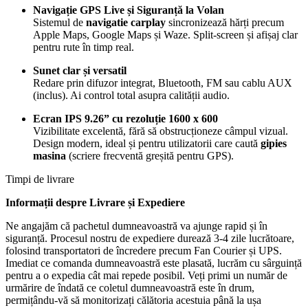
Navigație GPS Live și Siguranță la Volan
Sistemul de
navigatie carplay
sincronizează hărți precum
Apple Maps, Google Maps și Waze. Split-screen și afișaj clar
pentru rute în timp real.
Sunet clar și versatil
Redare prin difuzor integrat, Bluetooth, FM sau cablu AUX
(inclus). Ai control total asupra calității audio.
Ecran IPS 9.26” cu rezoluție 1600 x 600
Vizibilitate excelentă, fără să obstrucționeze câmpul vizual.
Design modern, ideal și pentru utilizatorii care caută
gipies
masina
(scriere frecventă greșită pentru GPS).
Timpi de livrare
Informații despre Livrare și Expediere
Ne angajăm că pachetul dumneavoastră va ajunge rapid și în
siguranță. Procesul nostru de expediere durează 3-4 zile lucrătoare,
folosind transportatori de încredere precum Fan Courier și UPS.
Imediat ce comanda dumneavoastră este plasată, lucrăm cu sârguință
pentru a o expedia cât mai repede posibil. Veți primi un număr de
urmărire de îndată ce coletul dumneavoastră este în drum,
permițându-vă să monitorizați călătoria acestuia până la ușa