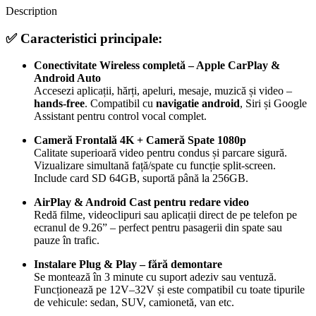
Description
✅
Caracteristici principale:
Conectivitate Wireless completă – Apple CarPlay &
Android Auto
Accesezi aplicații, hărți, apeluri, mesaje, muzică și video –
hands-free
. Compatibil cu
navigatie android
, Siri și Google
Assistant pentru control vocal complet.
Cameră Frontală 4K + Cameră Spate 1080p
Calitate superioară video pentru condus și parcare sigură.
Vizualizare simultană față/spate cu funcție split-screen.
Include card SD 64GB, suportă până la 256GB.
AirPlay & Android Cast pentru redare video
Redă filme, videoclipuri sau aplicații direct de pe telefon pe
ecranul de 9.26” – perfect pentru pasagerii din spate sau
pauze în trafic.
Instalare Plug & Play – fără demontare
Se montează în 3 minute cu suport adeziv sau ventuză.
Funcționează pe 12V–32V și este compatibil cu toate tipurile
de vehicule: sedan, SUV, camionetă, van etc.