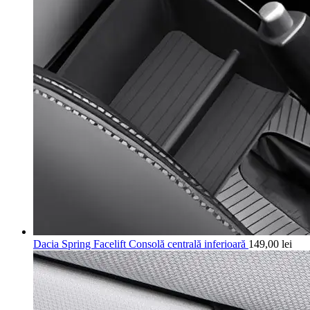
Dacia Spring Facelift Consolă centrală inferioară
149,00
lei