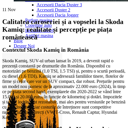
Accesorii Dacia Duster 3
11
Nov
Accesorii Duster 2
Accesorii Dacia Jogger
Parfum masina
Calitatea caroseriei și a vopselei la Skoda
Copertine auto
Kamiq: realitate și percepție pe piața
Incalzitor diesel
Antifurt masina
românească
Blog
Despre Noi
Contextul Skoda Kamiq în România
Skoda Kamiq, SUV-ul urban lansat în 2019, a devenit rapid o
prezență constantă pe drumurile din România. Disponibil cu
motorizări pe benzină (1.0 TSI, 1.5 TSI) și, pentru o scurtă perioadă,
cu diesel (1.6 TDI), Kamiq se adresează familiilor tinere, flotelor de
firme și celor care vor un SUV compact, dar robust. Prețurile pentru
un model nou pornesc de la aproximativ 22.000 euro (2024), în timp
ce pe piața second hand, exemplarele din 2020-2022 se vând între
15.000 și 20.000 euro, în funcție de kilometraj și dotări. Impozitele
și taxele locale sunt rezonabile, mai ales pentru versiunile pe benzină
cu cilindree mică, iar costurile de întreținere sunt competitive
raportat la rivalii direcți (VW T-Cross, Renault Captur, Hyundai
Kona).