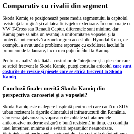
Comparativ cu rivalii din segment
Skoda Kamiq se poziționează peste media segmentului la capitolul
rezistență la rugină și calitatea finisajelor exterioare. În comparație cu
VW T-Cross sau Renault Captur, diferențele sunt minime, dar
Kamiq pare să aibă un avantaj la uniformitatea vopselei și la
protecția anticorozivă a zonelor greu accesibile. Hyundai Kona, de
exemplu, a avut unele probleme raportate cu exfolierea lacului în
primii ani de la lansare, lucru mai puțin întâlnit la Kamiq.
Pentru o analiză detaliată a costurilor de întreținere și a pieselor care
se strică frecvent la Skoda Kamiq, puteți consulta articolul
care sunt
costurile de revizie și piesele care se strică frecvent la Skoda
Kamiq
.
Concluzii finale: merită Skoda Kamiq din
perspectiva caroseriei și a vopselei?
Skoda Kamiq este o alegere inspirată pentru cei care caută un SUV
urban rezistent la rigorile climatului și infrastructurii din România.
Caroseria galvanizată, vopseaua de calitate și tratamentele
anticorozive moderne asigură o bună rezistență în timp, cu condiția
unei întrețineri minime și a evitării reparațiilor neautorizate.
Finisajele sunt peste media segmentului, iar costurile de întreținere