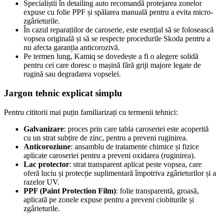
Specialiștii în detailing auto recomandă protejarea zonelor
expuse cu folie PPF și spălarea manuală pentru a evita micro-
zgârieturile.
În cazul reparațiilor de caroserie, este esențial să se folosească
vopsea originală și să se respecte procedurile Skoda pentru a
nu afecta garanția anticorozivă.
Pe termen lung, Kamiq se dovedește a fi o alegere solidă
pentru cei care doresc o mașină fără griji majore legate de
rugină sau degradarea vopselei.
Jargon tehnic explicat simplu
Pentru cititorii mai puțin familiarizați cu termenii tehnici:
Galvanizare
: proces prin care tabla caroseriei este acoperită
cu un strat subțire de zinc, pentru a preveni ruginirea.
Anticoroziune
: ansamblu de tratamente chimice și fizice
aplicate caroseriei pentru a preveni oxidarea (ruginirea).
Lac protector
: strat transparent aplicat peste vopsea, care
oferă luciu și protecție suplimentară împotriva zgârieturilor și a
razelor UV.
PPF (Paint Protection Film)
: folie transparentă, groasă,
aplicată pe zonele expuse pentru a preveni ciobiturile și
zgârieturile.