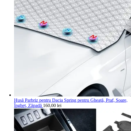
Husă Parbriz pentru Dacia Spring pentru Gheață, Praf, Soare,
Îngheț, Zăpadă
160,00
lei