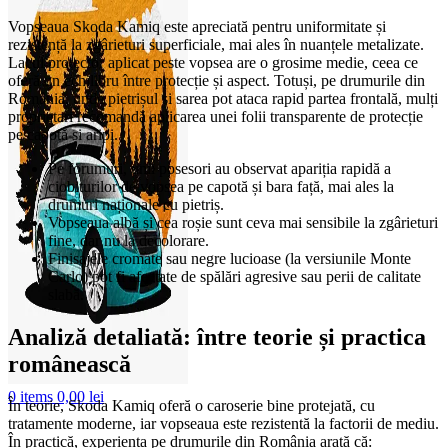
Vopseaua Skoda Kamiq este apreciată pentru uniformitate și
rezistență la zgârieturi superficiale, mai ales în nuanțele metalizate.
Lacul protector aplicat peste vopsea are o grosime medie, ceea ce
oferă un echilibru între protecție și aspect. Totuși, pe drumurile din
România, unde pietrișul și sarea pot ataca rapid partea frontală, mulți
proprietari recomandă aplicarea unei folii transparente de protecție
pe capotă și aripi.
Pe forumuri, unii posesori au observat apariția rapidă a
ciobiturilor de vopsea pe capotă și bara față, mai ales la
drumuri naționale cu pietriș.
Vopseaua albă și cea roșie sunt ceva mai sensibile la zgârieturi
fine, dar nu la decolorare.
Finisajele cromate sau negre lucioase (la versiunile Monte
Carlo) pot fi afectate de spălări agresive sau perii de calitate
slabă.
Analiză detaliată: între teorie și practica
românească
0
items
0,00
lei
În teorie, Skoda Kamiq oferă o caroserie bine protejată, cu
tratamente moderne, iar vopseaua este rezistentă la factorii de mediu.
În practică, experiența pe drumurile din România arată că: