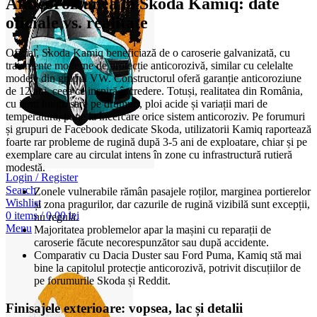
Anticoroziunea la Skoda Kamiq: date
oficiale vs. realitate
Oficial, Skoda Kamiq beneficiază de o caroserie galvanizată, cu
tratamente moderne de protecție anticorozivă, similar cu celelalte
modele din grupul VW. Constructorul oferă garanție anticoroziune
de 12 ani, ceea ce inspiră încredere. Totuși, realitatea din România,
cu ierni lungi, sare pe drumuri, ploi acide și variații mari de
temperatură, pune la încercare orice sistem anticoroziv. Pe forumuri
și grupuri de Facebook dedicate Skoda, utilizatorii Kamiq raportează
foarte rar probleme de rugină după 3-5 ani de exploatare, chiar și pe
exemplare care au circulat intens în zone cu infrastructură rutieră
modestă.
Login / Register
Search
Zonele vulnerabile rămân pasajele roților, marginea portierelor
Wishlist
și zona pragurilor, dar cazurile de rugină vizibilă sunt excepții,
0
items
/
0,00
lei
nu regulă.
Menu
Majoritatea problemelor apar la mașini cu reparații de
caroserie făcute necorespunzător sau după accidente.
Comparativ cu Dacia Duster sau Ford Puma, Kamiq stă mai
bine la capitolul protecție anticorozivă, potrivit discuțiilor de
pe forumurile Skoda și Reddit.
Finisajele exterioare: vopsea, lac și detalii