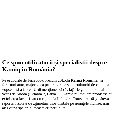
1.499,00
lei
Original price was: 1.499,00 lei.
1.252,00
lei
Current price is:
1.252,00 lei.
ADD TO CART
Ce spun utilizatorii și specialiștii despre
Kamiq în România?
Pe grupurile de Facebook precum „Skoda Kamiq România” și
forumuri auto, majoritatea proprietarilor sunt mulțumiți de calitatea
vopselei și a tablei. Unii menționează că, față de generațiile mai
vechi de Skoda (Octavia 2, Fabia 1), Kamiq nu mai are probleme cu
exfolierea lacului sau cu rugina la îmbinări. Totuși, există și câteva
raportări izolate de zgârieturi ușor vizibile pe nuanțele închise, mai
ales după spălări automate cu perii dure.