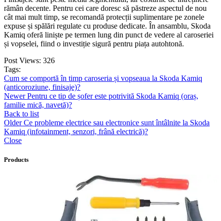
rămân decente. Pentru cei care doresc să păstreze aspectul de nou
cât mai mult timp, se recomandă protecții suplimentare pe zonele
expuse și spălări regulate cu produse dedicate. În ansamblu, Skoda
Kamiq oferă liniște pe termen lung din punct de vedere al caroseriei
și vopselei, fiind o investiție sigură pentru piața autohtonă.
Post Views:
326
Tags:
Cum se comportă în timp caroseria și vopseaua la Skoda Kamiq
(anticoroziune, finisaje)?
Newer
Pentru ce tip de șofer este potrivită Skoda Kamiq (oraș,
familie mică, navetă)?
Back to list
Older
Ce probleme electrice sau electronice sunt întâlnite la Skoda
Kamiq (infotainment, senzori, frână electrică)?
Close
Products