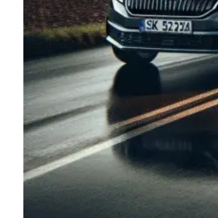
Navigație Mercedes W204
Navigație Mercedes W211
Navigație Mercedes Sprinter
Passat
Navigație Passat B5
Navigație Passat B5 5
Navigație Passat B6
Navigație Passat B7
Navigație Passat B8
Navigație Passat CC
Skoda
Navigație Skoda Fabia 1
Navigație Skoda Fabia 2
Navigație Skoda Octavia 1
Navigație Skoda Octavia 2
Navigație Skoda Octavia 3
Navigație Skoda Rapid
Navigație Skoda Superb 1
Navigație Skoda Superb 2
Navigație Toyota Avensis T25
Portbagaj Plafon Auto
Sub 350 Litri
Peste 350 Litri
Peste 450 litri
Accesorii auto masina