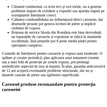
Climatul continental, cu ierni reci și veri toride, nu a generat
probleme majore de exfoliere a vopselei sau apariția ruginii pe
exemplarele întreținute corect.
Calitatea combustibilului nu influențează direct caroseria, dar
drumurile proaste pot genera lovituri de pietre și implicit
ciobituri de vopsea.
Rețeaua de service Skoda din România este bine dezvoltată,
iar reparațiile de caroserie și vopsitorie se ridică la standarde
occidentale, însă prețurile pot fi peste media pieței pentru
operațiuni complexe.
Costurile de întreținere pentru caroserie și vopsea sunt moderate. O
spălare și ceruire periodică, plus aplicarea unui tratament ceramic
sau a unei folii de protecție pe zonele expuse, pot prelungi
semnificativ aspectul de nou al mașinii. În plus, garanția anticorozivă
de 12 ani acoperă eventualele probleme structurale, dar nu și
daunele cauzate de pietre sau zgârieturi superficiale.
Carousel produse recomandate pentru protecția
caroseriei