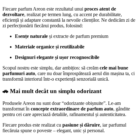
Fiecare parfum Areon este rezultatul unui
proces atent de
dezvoltare
, realizat pe termen lung, cu accent pe durabilitate,
eficiență și adaptare constantă la nevoile clienților. Ne dedicăm zi de
zi perfecționării fiecărui produs, folosind:
Esențe naturale
și extracte de parfum premium
Materiale organice și reutilizabile
Designuri elegante și ușor recognoscibile
Scopul nostru este simplu, dar ambițios: să creăm
cele mai bune
parfumuri auto
, care nu doar împrospătează aerul din mașina ta, ci
transformă interiorul într-o experiență senzorială unică.
🚗
Mai mult decât un simplu odorizant
Produsele Areon nu sunt doar “odorizante obișnuite”. Le-am
transformat în
concepte extraordinare de parfum auto
, gândite
pentru cei care apreciază detaliile, rafinamentul și autenticitatea.
Fiecare produs este realizat cu
pasiune și dăruire
, iar parfumul
fiecăruia spune o poveste – elegant, unic și personal.