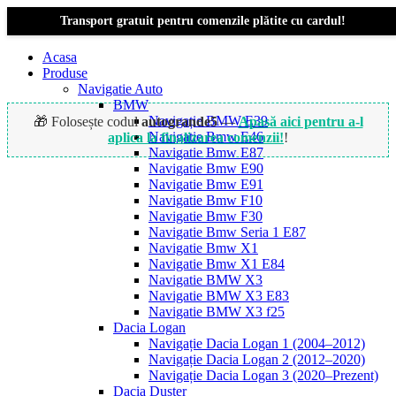
Transport gratuit pentru comenzile plătite cu cardul!
Acasa
Produse
Navigatie Auto
BMW
Navigație BMW E39
🎁 Folosește codul
autogrande5
—
Apasă aici pentru a-l
Navigatie Bmw E46
aplica la finalizarea comenzii!
!
Navigatie Bmw E87
Navigatie Bmw E90
Navigatie Bmw E91
Navigatie Bmw F10
Navigatie Bmw F30
Navigatie Bmw Seria 1 E87
Navigatie Bmw X1
Navigatie Bmw X1 E84
Navigatie BMW X3
Navigatie BMW X3 E83
Navigatie BMW X3 f25
Dacia Logan
Navigație Dacia Logan 1 (2004–2012)
Navigație Dacia Logan 2 (2012–2020)
Navigație Dacia Logan 3 (2020–Prezent)
Dacia Duster