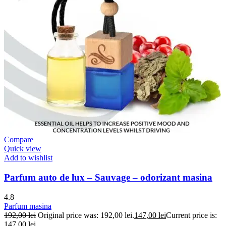
Compare
Quick view
Add to wishlist
Parfum auto de lux – Sauvage – odorizant masina
4.8
Parfum masina
192,00
lei
Original price was: 192,00 lei.
147,00
lei
Current price is:
147,00 lei.