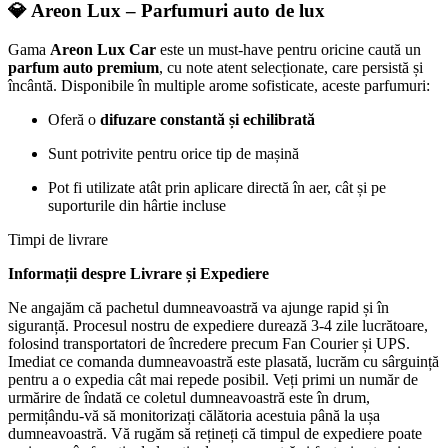
💎
Areon Lux – Parfumuri auto de lux
Gama
Areon Lux Car
este un must-have pentru oricine caută un
parfum auto premium
, cu note atent selecționate, care persistă și
încântă. Disponibile în multiple arome sofisticate, aceste parfumuri:
Oferă o
difuzare constantă și echilibrată
Sunt potrivite pentru orice tip de mașină
Pot fi utilizate atât prin aplicare directă în aer, cât și pe
suporturile din hârtie incluse
Timpi de livrare
Informații despre Livrare și Expediere
Ne angajăm că pachetul dumneavoastră va ajunge rapid și în
siguranță. Procesul nostru de expediere durează 3-4 zile lucrătoare,
folosind transportatori de încredere precum Fan Courier și UPS.
Imediat ce comanda dumneavoastră este plasată, lucrăm cu sârguință
pentru a o expedia cât mai repede posibil. Veți primi un număr de
urmărire de îndată ce coletul dumneavoastră este în drum,
permițându-vă să monitorizați călătoria acestuia până la ușa
dumneavoastră. Vă rugăm să rețineți că timpul de expediere poate