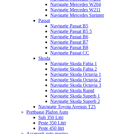
Navigație Mercedes W204
Navigație Mercedes W211
Navigație Mercedes Sprinter
Passat
Navigație Passat B5
Navigație Passat B5 5
Navigație Passat B6
Navigație Passat B7
Navigație Passat B8
Navigație Passat CC
Skoda
Navigație Skoda Fabia 1
Navigație Skoda Fabia 2
Navigație Skoda Octavia 1
Navigație Skoda Octavia 2
Navigație Skoda Octavia 3
Navigație Skoda Rapid
Navigație Skoda Superb 1
Navigație Skoda Superb 2
Navigație Toyota Avensis T25
Portbagaj Plafon Auto
Sub 350 Litri
Peste 350 Litri
Peste 450 litri
Accesorii auto masina