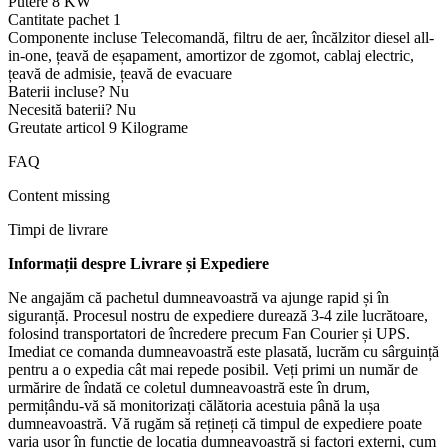
Putere ‎8 KW
Cantitate pachet ‎1
Componente incluse ‎Telecomandă, filtru de aer, încălzitor diesel all-
in-one, țeavă de eșapament, amortizor de zgomot, cablaj electric,
țeavă de admisie, țeavă de evacuare
Baterii incluse? ‎Nu
Necesită baterii? ‎Nu
Greutate articol ‎9 Kilograme
FAQ
Content missing
Timpi de livrare
Informații despre Livrare și Expediere
Ne angajăm că pachetul dumneavoastră va ajunge rapid și în
siguranță. Procesul nostru de expediere durează 3-4 zile lucrătoare,
folosind transportatori de încredere precum Fan Courier și UPS.
Imediat ce comanda dumneavoastră este plasată, lucrăm cu sârguință
pentru a o expedia cât mai repede posibil. Veți primi un număr de
urmărire de îndată ce coletul dumneavoastră este în drum,
permițându-vă să monitorizați călătoria acestuia până la ușa
dumneavoastră. Vă rugăm să rețineți că timpul de expediere poate
varia ușor în funcție de locația dumneavoastră și factori externi, cum