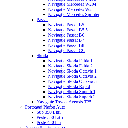
Navigație Mercedes W204
Navigație Mercedes W211
Navigație Mercedes Sprinter
Passat
Navigație Passat B5
Navigație Passat B5 5
Navigație Passat B6
Navigație Passat B7
Navigație Passat B8
Navigație Passat CC
Skoda
Navigație Skoda Fabia 1
Navigație Skoda Fabia 2
Navigație Skoda Octavia 1
Navigație Skoda Octavia 2
Navigație Skoda Octavia 3
Navigație Skoda Rapid
Navigație Skoda Superb 1
Navigație Skoda Superb 2
Navigație Toyota Avensis T25
Portbagaj Plafon Auto
Sub 350 Litri
Peste 350 Litri
Peste 450 litri
Accesorii auto masina