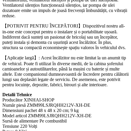
Ventilatorul silențios funcționează silențios, iar pompa de ulei
dozatoare emite un impuls de joasă frecvență îmbunătățit, cu vibrații
reduse.
【POTRIVIT PENTRU ÎNCEPĂTORI】Dispozitivul nostru all-
in-one este conceput pentru o instalare și o portabilitate ușoară.
Indiferent dacă sunteți un pasionat de bricolaj sau un începător,
puteți instala și demonta cu ușurință acest încălzitor. În plus,
structura sa compactă economisește spațiu valoros în vehiculul dvs.
【Aplicație largă】: Acest încălzitor nu este limitat la un anumit tip
de vehicul. Poate fi utilizat în diverse medii, de la cabina șoferului
camioanelor și autoutilitarelor, până la mașini cu baterie și multe
altele. Este companionul dumneavoastră de încredere pentru călătorii
lungi sau deplasări legate de serviciu. De asemenea, este potrivit
pentru locuințe, depozite, fabrici, birouri și alte interioare.
Detalii Tehnice
Producător ‎XINHAI-SHOP
Număr piesă ‎ZMM99LSJRQHH212V-XH-DE
Dimensiuni pachet ‎48 x 48 x 20 cm; 9 kg
Model articol ‎ZMM99LSJRQHH212V-XH-DE
Sursă de alimentare ‎Pe combustibil
Tensiune ‎220 Volți