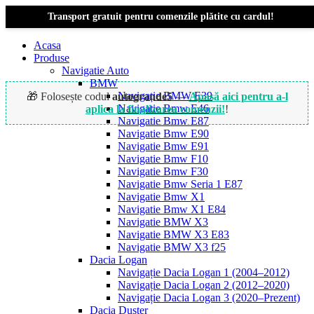
Transport gratuit pentru comenzile plătite cu cardul!
Acasa
Produse
Navigatie Auto
BMW
Navigație BMW E39
🎁 Folosește codul
autogrande5
—
Apasă aici pentru a-l
Navigatie Bmw E46
aplica la finalizarea comenzii!
!
Navigatie Bmw E87
Navigatie Bmw E90
Navigatie Bmw E91
Navigatie Bmw F10
Navigatie Bmw F30
Navigatie Bmw Seria 1 E87
Navigatie Bmw X1
Navigatie Bmw X1 E84
Navigatie BMW X3
Navigatie BMW X3 E83
Navigatie BMW X3 f25
Dacia Logan
Navigație Dacia Logan 1 (2004–2012)
Navigație Dacia Logan 2 (2012–2020)
Navigație Dacia Logan 3 (2020–Prezent)
Dacia Duster