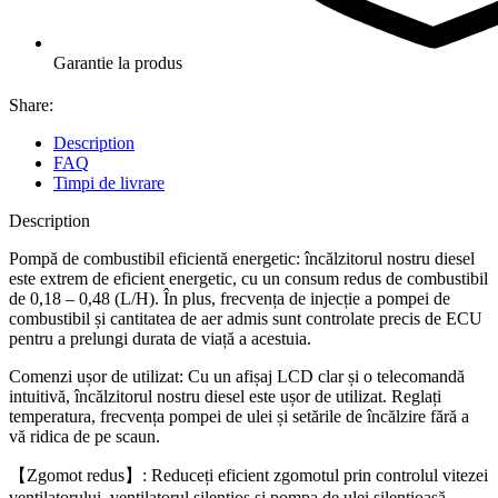
Garantie la produs
Share:
Description
FAQ
Timpi de livrare
Description
Pompă de combustibil eficientă energetic: încălzitorul nostru diesel
este extrem de eficient energetic, cu un consum redus de combustibil
de 0,18 – 0,48 (L/H). În plus, frecvența de injecție a pompei de
combustibil și cantitatea de aer admis sunt controlate precis de ECU
pentru a prelungi durata de viață a acestuia.
Comenzi ușor de utilizat: Cu un afișaj LCD clar și o telecomandă
intuitivă, încălzitorul nostru diesel este ușor de utilizat. Reglați
temperatura, frecvența pompei de ulei și setările de încălzire fără a
vă ridica de pe scaun.
【Zgomot redus】: Reduceți eficient zgomotul prin controlul vitezei
ventilatorului, ventilatorul silențios și pompa de ulei silențioasă.