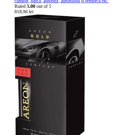
camion, barcă, autobuz, autorulotă și remorcă etc.
Rated
5.00
out of 5
818,96
lei