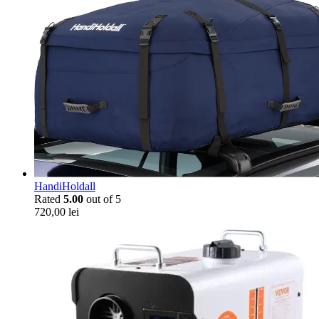
HandiHoldall
Rated
5.00
out of 5
720,00
lei