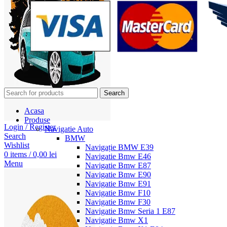
Search
Acasa
Produse
Login / Register
Navigatie Auto
Search
BMW
Wishlist
Navigație BMW E39
0
items
/
0,00
lei
Navigatie Bmw E46
Menu
Navigatie Bmw E87
Navigatie Bmw E90
Navigatie Bmw E91
Navigatie Bmw F10
Navigatie Bmw F30
Navigatie Bmw Seria 1 E87
Navigatie Bmw X1