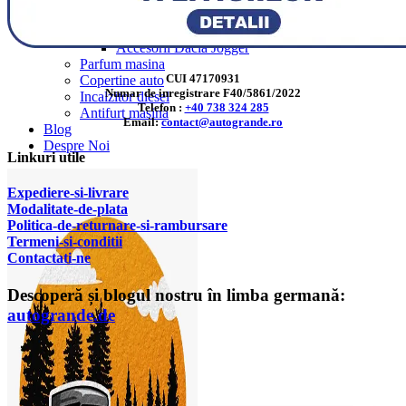
Accesorii Dacia Duster 3
Accesorii Duster 2
Accesorii Dacia Jogger
Parfum masina
CUI 47170931
Copertine auto
Numar de inregistrare F40/5861/2022
Incalzitor diesel
Telefon :
+40 738 324 285
Antifurt masina
Email:
contact@autogrande.ro
Blog
Despre Noi
Linkuri utile
Expediere-si-livrare
Modalitate-de-plata
Politica-de-returnare-si-rambursare
T
ermeni-si-conditii
Contactati-ne
Descoperă și blogul nostru în limba germană:
autogrande.de