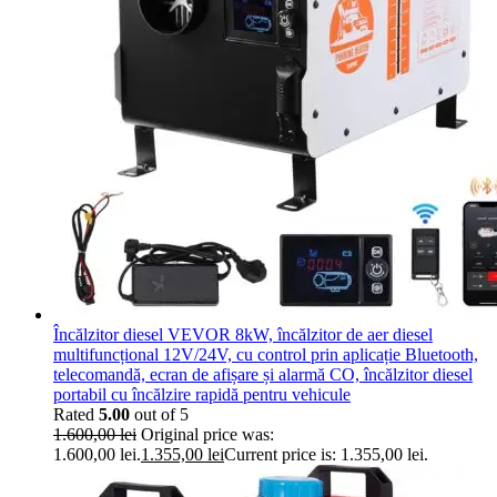
Încălzitor diesel VEVOR 8kW, încălzitor de aer diesel
multifuncțional 12V/24V, cu control prin aplicație Bluetooth,
telecomandă, ecran de afișare și alarmă CO, încălzitor diesel
portabil cu încălzire rapidă pentru vehicule
Rated
5.00
out of 5
1.600,00
lei
Original price was:
1.600,00 lei.
1.355,00
lei
Current price is: 1.355,00 lei.