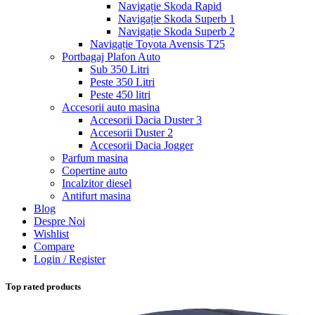
Navigație Skoda Rapid
Navigație Skoda Superb 1
Navigație Skoda Superb 2
Navigație Toyota Avensis T25
Portbagaj Plafon Auto
Sub 350 Litri
Peste 350 Litri
Peste 450 litri
Accesorii auto masina
Accesorii Dacia Duster 3
Accesorii Duster 2
Accesorii Dacia Jogger
Parfum masina
Copertine auto
Incalzitor diesel
Antifurt masina
Blog
Despre Noi
Wishlist
Compare
Login / Register
Top rated products