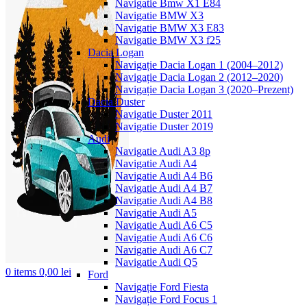
Navigatie Bmw X1 E84
Navigatie BMW X3
Navigatie BMW X3 E83
Navigatie BMW X3 f25
Dacia Logan
Navigație Dacia Logan 1 (2004–2012)
Navigație Dacia Logan 2 (2012–2020)
Navigație Dacia Logan 3 (2020–Prezent)
Dacia Duster
Navigatie Duster 2011
Navigatie Duster 2019
Audi
Navigatie Audi A3 8p
Navigatie Audi A4
Navigatie Audi A4 B6
Navigatie Audi A4 B7
Navigatie Audi A4 B8
Navigatie Audi A5
Navigatie Audi A6 C5
Navigatie Audi A6 C6
Navigatie Audi A6 C7
Navigatie Audi Q5
0
items
0,00
lei
Ford
Navigație Ford Fiesta
Navigație Ford Focus 1