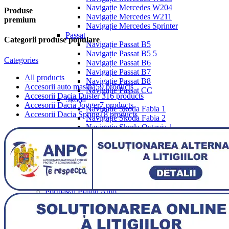
Navigație Mercedes W204
Produse
Navigație Mercedes W211
premium
Navigație Mercedes Sprinter
Passat
Categorii produse populare
Navigație Passat B5
Navigație Passat B5 5
Categories
Navigație Passat B6
Navigație Passat B7
All
products
Navigație Passat B8
Accesorii auto masina
59 products
Navigație Passat CC
Accesorii Dacia Duster 3
16 products
Skoda
Accesorii Dacia Jogger
7 products
Navigație Skoda Fabia 1
Accesorii Dacia Spring
18 products
Navigație Skoda Fabia 2
Navigație Skoda Octavia 1
Navigație Skoda Octavia 2
Navigație Skoda Octavia 3
Navigație Skoda Rapid
Navigație Skoda Superb 1
Navigație Skoda Superb 2
Navigație Toyota Avensis T25
Portbagaj Plafon Auto
Sub 350 Litri
Peste 350 Litri
Peste 450 litri
Accesorii auto masina