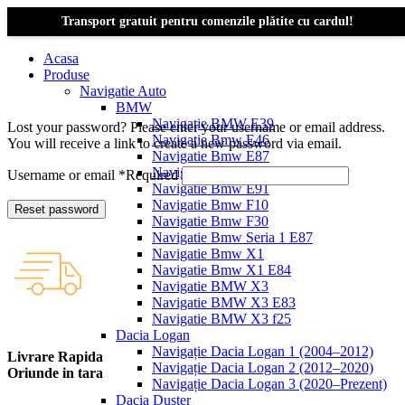
Transport gratuit pentru comenzile plătite cu cardul!
Acasa
Produse
Navigatie Auto
BMW
Navigație BMW E39
Lost your password? Please enter your username or email address.
Navigatie Bmw E46
You will receive a link to create a new password via email.
Navigatie Bmw E87
Navigatie Bmw E90
Username or email
*
Required
Navigatie Bmw E91
Navigatie Bmw F10
Reset password
Navigatie Bmw F30
Navigatie Bmw Seria 1 E87
Navigatie Bmw X1
Navigatie Bmw X1 E84
Navigatie BMW X3
Navigatie BMW X3 E83
Navigatie BMW X3 f25
Dacia Logan
Navigație Dacia Logan 1 (2004–2012)
Livrare Rapida
Navigație Dacia Logan 2 (2012–2020)
Oriunde in tara
Navigație Dacia Logan 3 (2020–Prezent)
Dacia Duster