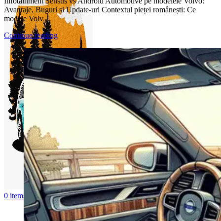
Infotainment Sensus vs Android Automotive pe modelele Volvo:
Avantaje, Buguri și Update-uri Contextul pieței românești: Ce
modele Volv...
Continue reading
0
items
0,00
lei