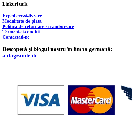
Linkuri utile
Expediere-si-livrare
Modalitate-de-plata
Politica-de-returnare-si-rambursare
T
ermeni-si-conditii
Contactati-ne
Descoperă și blogul nostru în limba germană:
autogrande.de