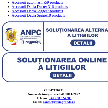
Accesorii auto masina
59 products
Accesorii Dacia Duster 3
16 products
Accesorii Dacia Jogger
7 products
Accesorii Dacia Spring
18 products
CUI 47170931
Numar de inregistrare F40/5861/2022
Telefon :
+40 738 324 285
Email:
contact@autogrande.ro