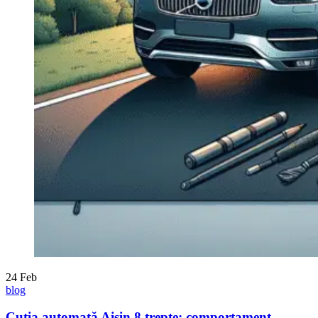
24
Feb
blog
Cutia automată Aisin 8 trepte: comportament,