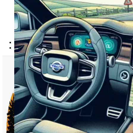
Accesorii Dacia Duster 3
Accesorii Duster 2
Accesorii Dacia Jogger
Parfum masina
Copertine auto
Incalzitor diesel
Antifurt masina
Blog
Despre Noi