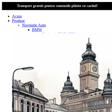
Transport gratuit pentru comenzile plătite cu cardul!
Acasa
Produse
Navigatie Auto
BMW
Navigație BMW E39
Navigatie Bmw E46
Navigatie Bmw E87
Navigatie Bmw E90
Navigatie Bmw E91
Navigatie Bmw F10
Navigatie Bmw F30
Navigatie Bmw Seria 1 E87
Navigatie Bmw X1
Navigatie Bmw X1 E84
Navigatie BMW X3
Navigatie BMW X3 E83
Navigatie BMW X3 f25
Dacia Logan
Navigație Dacia Logan 1 (2004–2012)
Navigație Dacia Logan 2 (2012–2020)
Navigație Dacia Logan 3 (2020–Prezent)
Dacia Duster