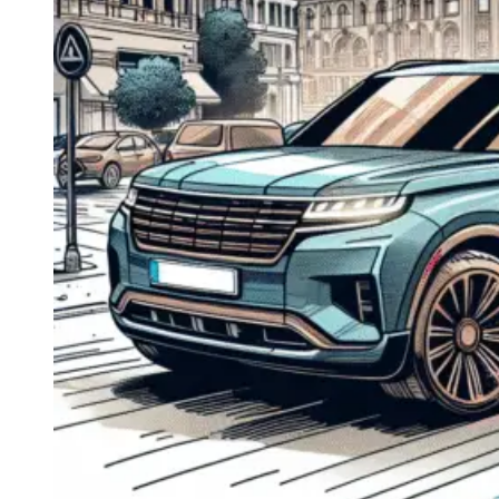
Navigatie Duster 2011
Navigatie Duster 2019
Audi
Navigatie Audi A3 8p
Navigatie Audi A4
Navigatie Audi A4 B6
Navigatie Audi A4 B7
Navigatie Audi A4 B8
Navigatie Audi A5
Navigatie Audi A6 C5
Navigatie Audi A6 C6
Navigatie Audi A6 C7
Navigatie Audi Q5
Ford
Navigație Ford Fiesta
Navigație Ford Focus 1
Navigație Ford Focus 2
Navigație Ford Focus MK3
Navigație Ford Mondeo MK3
Navigație Ford Mondeo MK4
Navigație Ford Transit
Mercedes
Navigație Mercedes C Class W203
Navigație Mercedes C Class W204
Navigație Mercedes W203