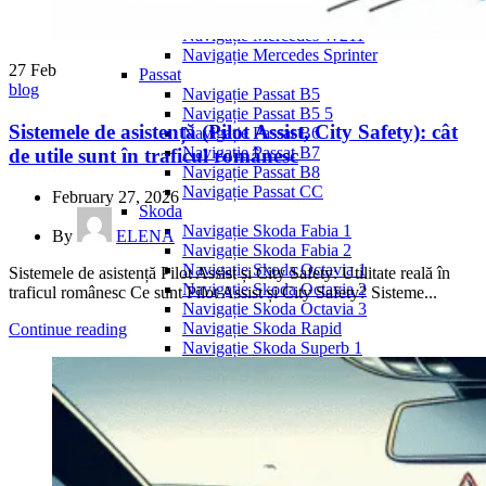
Navigație Mercedes W204
Navigație Mercedes W211
Navigație Mercedes Sprinter
27
Feb
Passat
blog
Navigație Passat B5
Navigație Passat B5 5
Sistemele de asistență (Pilot Assist, City Safety): cât
Navigație Passat B6
Navigație Passat B7
de utile sunt în traficul românesc
Navigație Passat B8
Navigație Passat CC
February 27, 2026
Skoda
Navigație Skoda Fabia 1
By
ELENA
Navigație Skoda Fabia 2
Navigație Skoda Octavia 1
Sistemele de asistență Pilot Assist și City Safety: Utilitate reală în
Navigație Skoda Octavia 2
traficul românesc Ce sunt Pilot Assist și City Safety? Sisteme...
Navigație Skoda Octavia 3
Navigație Skoda Rapid
Continue reading
Navigație Skoda Superb 1
Navigație Skoda Superb 2
Navigație Toyota Avensis T25
Portbagaj Plafon Auto
Sub 350 Litri
Peste 350 Litri
Peste 450 litri
Accesorii auto masina