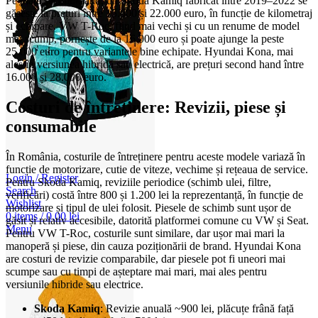
Pe piața second-hand, un Skoda Kamiq fabricat între 2019–2022 se
găsește la prețuri între 15.000 și 22.000 euro, în funcție de kilometraj
și echipare. VW T-Roc, fiind mai vechi și cu un renume de model
mai scump, pornește de la 16.000 euro și poate ajunge la peste
25.000 euro pentru variantele bine echipate. Hyundai Kona, mai
ales în versiunea hibridă sau electrică, are prețuri second hand între
16.000 și 28.000 euro.
Costuri de întreținere: Revizii, piese și
consumabile
În România, costurile de întreținere pentru aceste modele variază în
funcție de motorizare, cutie de viteze, vechime și rețeaua de service.
Login / Register
Pentru Skoda Kamiq, reviziile periodice (schimb ulei, filtre,
Search
verificări) costă între 800 și 1.200 lei la reprezentanță, în funcție de
Wishlist
motorizare și tipul de ulei folosit. Piesele de schimb sunt ușor de
0
items
/
0,00
lei
găsit și relativ accesibile, datorită platformei comune cu VW și Seat.
Menu
Pentru VW T-Roc, costurile sunt similare, dar ușor mai mari la
manoperă și piese, din cauza poziționării de brand. Hyundai Kona
are costuri de revizie comparabile, dar piesele pot fi uneori mai
scumpe sau cu timpi de așteptare mai mari, mai ales pentru
versiunile hibride sau electrice.
Skoda Kamiq
: Revizie anuală ~900 lei, plăcuțe frână față