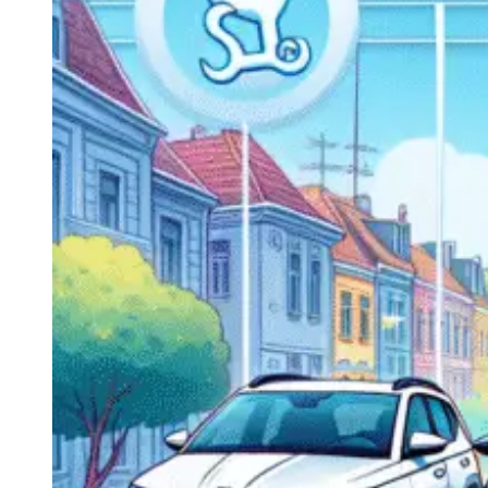
Navigatie Duster 2011
Navigatie Duster 2019
Audi
Navigatie Audi A3 8p
Navigatie Audi A4
Navigatie Audi A4 B6
Navigatie Audi A4 B7
Navigatie Audi A4 B8
Navigatie Audi A5
Navigatie Audi A6 C5
Navigatie Audi A6 C6
Navigatie Audi A6 C7
Navigatie Audi Q5
Ford
Navigație Ford Fiesta
Navigație Ford Focus 1
Navigație Ford Focus 2
Navigație Ford Focus MK3
Navigație Ford Mondeo MK3
Navigație Ford Mondeo MK4
Navigație Ford Transit
Mercedes
Navigație Mercedes C Class W203
Navigație Mercedes C Class W204
Navigație Mercedes W203