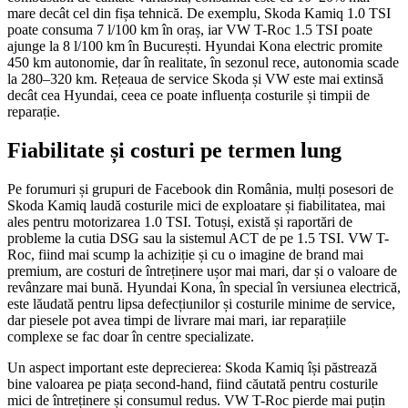
mare decât cel din fișa tehnică. De exemplu, Skoda Kamiq 1.0 TSI
poate consuma 7 l/100 km în oraș, iar VW T-Roc 1.5 TSI poate
ajunge la 8 l/100 km în București. Hyundai Kona electric promite
450 km autonomie, dar în realitate, în sezonul rece, autonomia scade
la 280–320 km. Rețeaua de service Skoda și VW este mai extinsă
decât cea Hyundai, ceea ce poate influența costurile și timpii de
reparație.
Fiabilitate și costuri pe termen lung
Pe forumuri și grupuri de Facebook din România, mulți posesori de
Skoda Kamiq laudă costurile mici de exploatare și fiabilitatea, mai
ales pentru motorizarea 1.0 TSI. Totuși, există și raportări de
probleme la cutia DSG sau la sistemul ACT de pe 1.5 TSI. VW T-
Roc, fiind mai scump la achiziție și cu o imagine de brand mai
premium, are costuri de întreținere ușor mai mari, dar și o valoare de
revânzare mai bună. Hyundai Kona, în special în versiunea electrică,
este lăudată pentru lipsa defecțiunilor și costurile minime de service,
dar piesele pot avea timpi de livrare mai mari, iar reparațiile
complexe se fac doar în centre specializate.
Un aspect important este deprecierea: Skoda Kamiq își păstrează
bine valoarea pe piața second-hand, fiind căutată pentru costurile
mici de întreținere și consumul redus. VW T-Roc pierde mai puțin