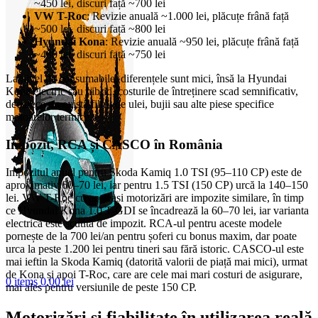
~450 lei, discuri față ~700 lei
VW T-Roc
: Revizie anuală ~1.000 lei, plăcuțe frână față
~500 lei, discuri față ~800 lei
Hyundai Kona
: Revizie anuală ~950 lei, plăcuțe frână față
~480 lei, discuri față ~750 lei
La nivel de consumabile, diferențele sunt mici, însă la Hyundai
Kona electric sau hibrid, costurile de întreținere scad semnificativ,
deoarece nu există filtru de ulei, bujii sau alte piese specifice
motoarelor termice.
Impozit, RCA și CASCO în România
Impozitul anual pentru Skoda Kamiq 1.0 TSI (95–110 CP) este de
aproximativ 60–70 lei, iar pentru 1.5 TSI (150 CP) urcă la 140–150
lei. VW T-Roc cu aceleași motorizări are impozite similare, în timp
ce Hyundai Kona 1.0 T-GDI se încadrează la 60–70 lei, iar varianta
electrică este scutită de impozit. RCA-ul pentru aceste modele
pornește de la 700 lei/an pentru șoferi cu bonus maxim, dar poate
urca la peste 1.200 lei pentru tineri sau fără istoric. CASCO-ul este
mai ieftin la Skoda Kamiq (datorită valorii de piață mai mici), urmat
de Kona și apoi T-Roc, care are cele mai mari costuri de asigurare,
0
items
0,00
lei
mai ales pentru versiunile de peste 150 CP.
Motorizări și fiabilitate în utilizarea reală