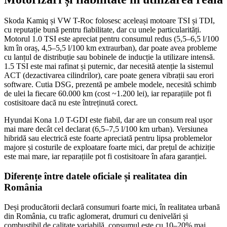
Skoda Kamiq și VW T-Roc folosesc aceleași motoare TSI și TDI,
cu reputație bună pentru fiabilitate, dar cu unele particularități.
Motorul 1.0 TSI este apreciat pentru consumul redus (5,5–6,5 l/100
km în oraș, 4,5–5,5 l/100 km extraurban), dar poate avea probleme
cu lanțul de distribuție sau bobinele de inducție la utilizare intensă.
1.5 TSI este mai rafinat și puternic, dar necesită atenție la sistemul
ACT (dezactivarea cilindrilor), care poate genera vibrații sau erori
software. Cutia DSG, prezentă pe ambele modele, necesită schimb
de ulei la fiecare 60.000 km (cost ~1.200 lei), iar reparațiile pot fi
costisitoare dacă nu este întreținută corect.
Hyundai Kona 1.0 T-GDI este fiabil, dar are un consum real ușor
mai mare decât cel declarat (6,5–7,5 l/100 km urban). Versiunea
hibridă sau electrică este foarte apreciată pentru lipsa problemelor
majore și costurile de exploatare foarte mici, dar prețul de achiziție
este mai mare, iar reparațiile pot fi costisitoare în afara garanției.
Diferențe între datele oficiale și realitatea din
România
Deși producătorii declară consumuri foarte mici, în realitatea urbană
din România, cu trafic aglomerat, drumuri cu denivelări și
combustibil de calitate variabilă, consumul este cu 10–20% mai