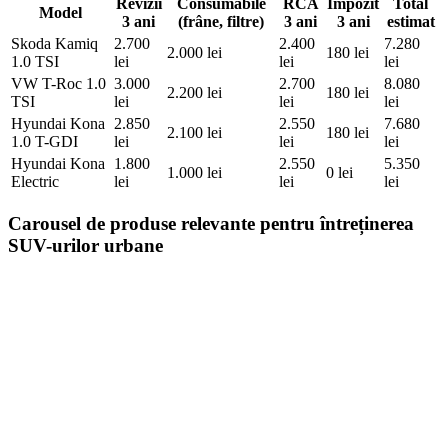
Revizii
Consumabile
RCA
Impozit
Total
Model
3 ani
(frâne, filtre)
3 ani
3 ani
estimat
Skoda Kamiq
2.700
2.400
7.280
2.000 lei
180 lei
1.0 TSI
lei
lei
lei
VW T-Roc 1.0
3.000
2.700
8.080
2.200 lei
180 lei
TSI
lei
lei
lei
Hyundai Kona
2.850
2.550
7.680
2.100 lei
180 lei
1.0 T-GDI
lei
lei
lei
Hyundai Kona
1.800
2.550
5.350
1.000 lei
0 lei
Electric
lei
lei
lei
Carousel de produse relevante pentru întreținerea
SUV-urilor urbane
On Sale