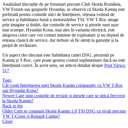
Analizând discuțiile de pe forumuri precum Club Skoda România,
VW Forum sau grupurile Hyundai, se observă că Skoda Kamiq este
preferată pentru costurile mici de întreținere, rețeaua extinsă de
service și fiabilitatea bună a motorizărilor TSI. VW T-Roc atrage
prin imagine și dotări, dar costurile de service și piesele sunt ușor
mai scumpe. Hyundai Kona, mai ales în varianta electrică, este
alegerea celor care vor costuri minime de exploatare și nu depind de
rețeaua clasică de service, dar trebuie să fie atenți la garanție și la
prețul de revânzare.
Un aspect des discutat este fiabilitatea cutiei DSG, prezentă pe
Kamiq și T-Roc, care poate genera costuri suplimentare dacă nu este
întreținută corect. În acest sens, un articol detaliat despre
Post Views:
517
Tags:
Cât costă întreținerea unei Skoda Kamiq comparativ cu VW T-Roc
sau Hyundai Kona?
Newer
Care sunt costurile de revizie și piesele care se strică frecvent
la Skoda Kamiq?
Back to list
Older
Cum se compară Skoda Kamiq 1.0 TSI DSG cu rivali precum
VW T-Cross și Renault Captur?
Close