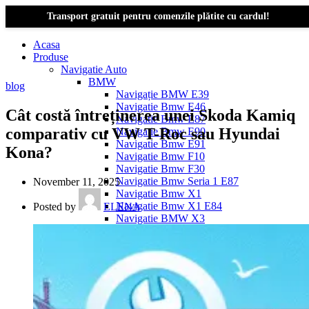
Transport gratuit pentru comenzile plătite cu cardul!
Acasa
Produse
Navigatie Auto
BMW
blog
Navigație BMW E39
Navigatie Bmw E46
Cât costă întreținerea unei Skoda Kamiq
Navigatie Bmw E87
comparativ cu VW T-Roc sau Hyundai
Navigatie Bmw E90
Navigatie Bmw E91
Kona?
Navigatie Bmw F10
Navigatie Bmw F30
Navigatie Bmw Seria 1 E87
November 11, 2025
Navigatie Bmw X1
Navigatie Bmw X1 E84
Posted by
ELENA
Navigatie BMW X3
Navigatie BMW X3 E83
Navigatie BMW X3 f25
Dacia Logan
Navigație Dacia Logan 1 (2004–2012)
Navigație Dacia Logan 2 (2012–2020)
Navigație Dacia Logan 3 (2020–Prezent)
Dacia Duster