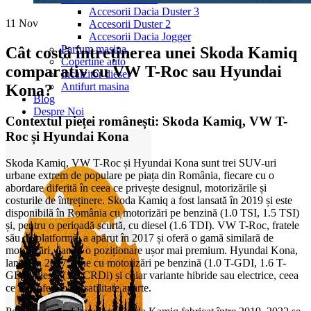
Accesorii Dacia Duster 3
11
Nov
Accesorii Duster 2
Accesorii Dacia Jogger
Parfum masina
Cât costă întreținerea unei Skoda Kamiq
Copertine auto
comparativ cu VW T-Roc sau Hyundai
Incalzitor diesel
Antifurt masina
Kona?
Blog
Despre Noi
Contextul pieței românești: Skoda Kamiq, VW T-
Roc și Hyundai Kona
Skoda Kamiq, VW T-Roc și Hyundai Kona sunt trei SUV-uri
urbane extrem de populare pe piața din România, fiecare cu o
abordare diferită în ceea ce privește designul, motorizările și
costurile de întreținere. Skoda Kamiq a fost lansată în 2019 și este
disponibilă în România cu motorizări pe benzină (1.0 TSI, 1.5 TSI)
și, pentru o perioadă scurtă, cu diesel (1.6 TDI). VW T-Roc, fratele
său de platformă, a apărut în 2017 și oferă o gamă similară de
motorizări, dar cu o poziționare ușor mai premium. Hyundai Kona,
lansat în 2017, vine cu motorizări pe benzină (1.0 T-GDI, 1.6 T-
GDI), diesel (1.6 CRDi) și chiar variante hibride sau electrice, ceea
ce îi conferă o versatilitate aparte.