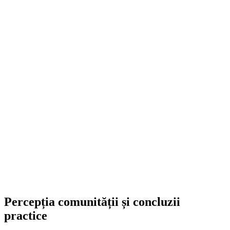
Smonter
399,00
lei
–
420,00
lei
Price range: 399,00 lei through 420,00 lei
SELECT OPTIONS
Percepția comunității și concluzii
practice