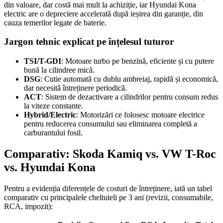
din valoare, dar costă mai mult la achiziție, iar Hyundai Kona
electric are o depreciere accelerată după ieșirea din garanție, din
cauza temerilor legate de baterie.
Jargon tehnic explicat pe înțelesul tuturor
TSI/T-GDI
: Motoare turbo pe benzină, eficiente și cu putere
bună la cilindree mică.
DSG
: Cutie automată cu dublu ambreiaj, rapidă și economică,
dar necesită întreținere periodică.
ACT
: Sistem de dezactivare a cilindrilor pentru consum redus
la viteze constante.
Hybrid/Electric
: Motorizări ce folosesc motoare electrice
pentru reducerea consumului sau eliminarea completă a
carburantului fosil.
Comparativ: Skoda Kamiq vs. VW T-Roc
vs. Hyundai Kona
Pentru a evidenția diferențele de costuri de întreținere, iată un tabel
comparativ cu principalele cheltuieli pe 3 ani (revizii, consumabile,
RCA, impozit):