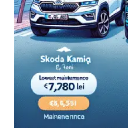
Navigație Mercedes W204
Navigație Mercedes W211
Navigație Mercedes Sprinter
Passat
Navigație Passat B5
Navigație Passat B5 5
Navigație Passat B6
Navigație Passat B7
Navigație Passat B8
Navigație Passat CC
Skoda
Navigație Skoda Fabia 1
Navigație Skoda Fabia 2
Navigație Skoda Octavia 1
Navigație Skoda Octavia 2
Navigație Skoda Octavia 3
Navigație Skoda Rapid
Navigație Skoda Superb 1
Navigație Skoda Superb 2
Navigație Toyota Avensis T25
Portbagaj Plafon Auto
Sub 350 Litri
Peste 350 Litri
Peste 450 litri
Accesorii auto masina