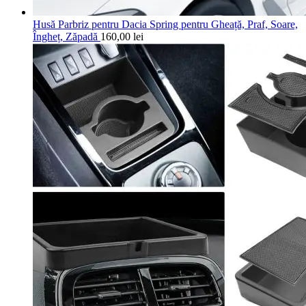
Husă Parbriz pentru Dacia Spring pentru Gheață, Praf, Soare,
Îngheț, Zăpadă
160,00
lei