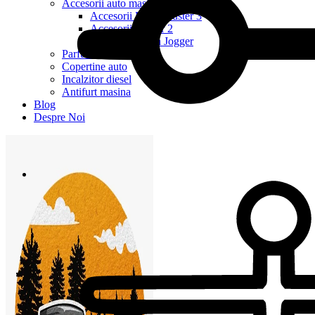
Accesorii auto masina
Accesorii Dacia Duster 3
Accesorii Duster 2
Accesorii Dacia Jogger
Parfum masina
Copertine auto
Incalzitor diesel
Antifurt masina
Blog
Despre Noi