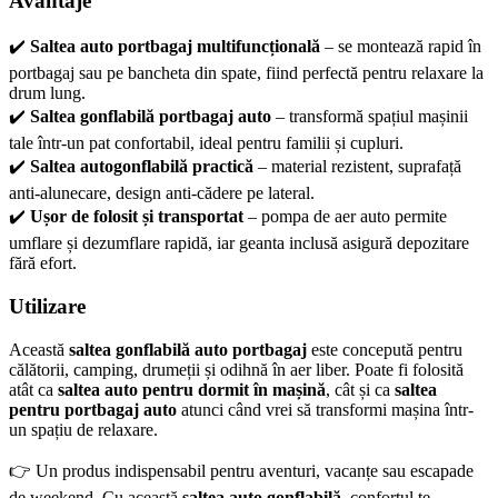
Avantaje
✔️
Saltea auto portbagaj multifuncțională
– se montează rapid în
portbagaj sau pe bancheta din spate, fiind perfectă pentru relaxare la
drum lung.
✔️
Saltea gonflabilă portbagaj auto
– transformă spațiul mașinii
tale într-un pat confortabil, ideal pentru familii și cupluri.
✔️
Saltea autogonflabilă practică
– material rezistent, suprafață
anti‑alunecare, design anti‑cădere pe lateral.
✔️
Ușor de folosit și transportat
– pompa de aer auto permite
umflare și dezumflare rapidă, iar geanta inclusă asigură depozitare
fără efort.
Utilizare
Această
saltea gonflabilă auto portbagaj
este concepută pentru
călătorii, camping, drumeții și odihnă în aer liber. Poate fi folosită
atât ca
saltea auto pentru dormit în mașină
, cât și ca
saltea
pentru portbagaj auto
atunci când vrei să transformi mașina într-
un spațiu de relaxare.
👉 Un produs indispensabil pentru aventuri, vacanțe sau escapade
de weekend. Cu această
saltea auto gonflabilă
, confortul te