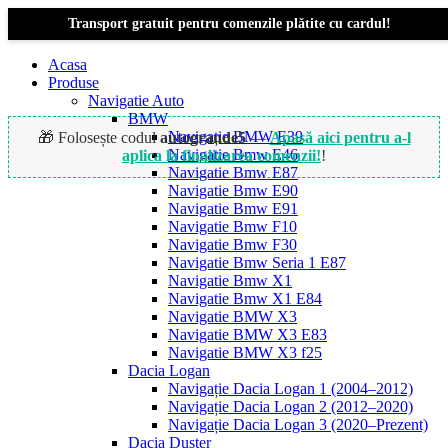
Transport gratuit pentru comenzile plătite cu cardul!
Acasa
Produse
Navigatie Auto
BMW
Navigație BMW E39
🎁 Folosește codul
autogrande5
—
Apasă aici pentru a-l
Navigatie Bmw E46
aplica la finalizarea comenzii!
!
Navigatie Bmw E87
Navigatie Bmw E90
Navigatie Bmw E91
-25%
Navigatie Bmw F10
Navigatie Bmw F30
Navigatie Bmw Seria 1 E87
Navigatie Bmw X1
Navigatie Bmw X1 E84
Navigatie BMW X3
Navigatie BMW X3 E83
Navigatie BMW X3 f25
Dacia Logan
Navigație Dacia Logan 1 (2004–2012)
Navigație Dacia Logan 2 (2012–2020)
Navigație Dacia Logan 3 (2020–Prezent)
Dacia Duster