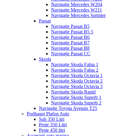
Navigație Mercedes W204
Navigație Mercedes W211
Navigație Mercedes Sprinter
Passat
Navigație Passat B5
Navigație Passat B5 5
Navigație Passat B6
Navigație Passat B7
Navigație Passat B8
Navigație Passat CC
Skoda
Navigație Skoda Fabia 1
Navigație Skoda Fabia 2
Navigație Skoda Octavia 1
Navigație Skoda Octavia 2
Navigație Skoda Octavia 3
Navigație Skoda Rapid
Navigație Skoda Superb 1
Navigație Skoda Superb 2
Navigație Toyota Avensis T25
Portbagaj Plafon Auto
Sub 350 Litri
Peste 350 Litri
Peste 450 litri
Accesorii auto masina