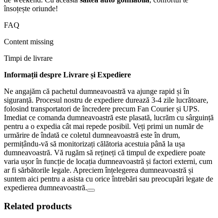
însoțește oriunde!
FAQ
Content missing
Timpi de livrare
Informații despre Livrare și Expediere
Ne angajăm că pachetul dumneavoastră va ajunge rapid și în
siguranță. Procesul nostru de expediere durează 3-4 zile lucrătoare,
folosind transportatori de încredere precum Fan Courier și UPS.
Imediat ce comanda dumneavoastră este plasată, lucrăm cu sârguință
pentru a o expedia cât mai repede posibil. Veți primi un număr de
urmărire de îndată ce coletul dumneavoastră este în drum,
permițându-vă să monitorizați călătoria acestuia până la ușa
dumneavoastră. Vă rugăm să rețineți că timpul de expediere poate
varia ușor în funcție de locația dumneavoastră și factori externi, cum
ar fi sărbătorile legale. Apreciem înțelegerea dumneavoastră și
suntem aici pentru a asista cu orice întrebări sau preocupări legate de
expedierea dumneavoastră.
Related products