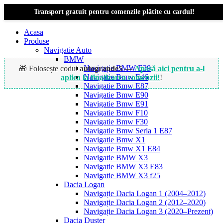
Transport gratuit pentru comenzile plătite cu cardul!
Acasa
Produse
Navigatie Auto
BMW
Navigație BMW E39
🎁 Folosește codul
autogrande5
—
Apasă aici pentru a-l
Navigatie Bmw E46
aplica la finalizarea comenzii!
!
Navigatie Bmw E87
Navigatie Bmw E90
Navigatie Bmw E91
-27%
Navigatie Bmw F10
Navigatie Bmw F30
Navigatie Bmw Seria 1 E87
Navigatie Bmw X1
Navigatie Bmw X1 E84
Navigatie BMW X3
Navigatie BMW X3 E83
Navigatie BMW X3 f25
Dacia Logan
Navigație Dacia Logan 1 (2004–2012)
Navigație Dacia Logan 2 (2012–2020)
Navigație Dacia Logan 3 (2020–Prezent)
Dacia Duster