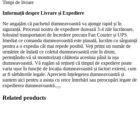
Timpi de livrare
Informații despre Livrare și Expediere
Ne angajăm că pachetul dumneavoastră va ajunge rapid și în
siguranță. Procesul nostru de expediere durează 3-4 zile lucrătoare,
folosind transportatori de încredere precum Fan Courier și UPS.
Imediat ce comanda dumneavoastră este plasată, lucrăm cu sârguință
pentru a o expedia cât mai repede posibil. Veți primi un număr de
urmărire de îndată ce coletul dumneavoastră este în drum,
permițându-vă să monitorizați călătoria acestuia până la ușa
dumneavoastră. Vă rugăm să rețineți că timpul de expediere poate
varia ușor în funcție de locația dumneavoastră și factori externi, cum
ar fi sărbătorile legale. Apreciem înțelegerea dumneavoastră și
suntem aici pentru a asista cu orice întrebări sau preocupări legate de
expedierea dumneavoastră.
Related products