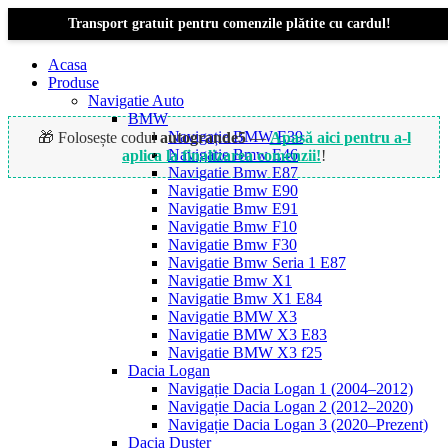
Transport gratuit pentru comenzile plătite cu cardul!
Acasa
Produse
Navigatie Auto
BMW
Navigație BMW E39
🎁 Folosește codul
autogrande5
—
Apasă aici pentru a-l
Navigatie Bmw E46
aplica la finalizarea comenzii!
!
Navigatie Bmw E87
Navigatie Bmw E90
Navigatie Bmw E91
Navigatie Bmw F10
Navigatie Bmw F30
Navigatie Bmw Seria 1 E87
Navigatie Bmw X1
Navigatie Bmw X1 E84
Navigatie BMW X3
Navigatie BMW X3 E83
Navigatie BMW X3 f25
Dacia Logan
Navigație Dacia Logan 1 (2004–2012)
Navigație Dacia Logan 2 (2012–2020)
Navigație Dacia Logan 3 (2020–Prezent)
Dacia Duster