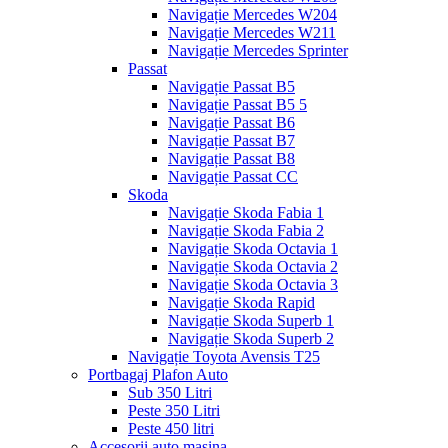
Navigație Mercedes W204
Navigație Mercedes W211
Navigație Mercedes Sprinter
Passat
Navigație Passat B5
Navigație Passat B5 5
Navigație Passat B6
Navigație Passat B7
Navigație Passat B8
Navigație Passat CC
Skoda
Navigație Skoda Fabia 1
Navigație Skoda Fabia 2
Navigație Skoda Octavia 1
Navigație Skoda Octavia 2
Navigație Skoda Octavia 3
Navigație Skoda Rapid
Navigație Skoda Superb 1
Navigație Skoda Superb 2
Navigație Toyota Avensis T25
Portbagaj Plafon Auto
Sub 350 Litri
Peste 350 Litri
Peste 450 litri
Accesorii auto masina