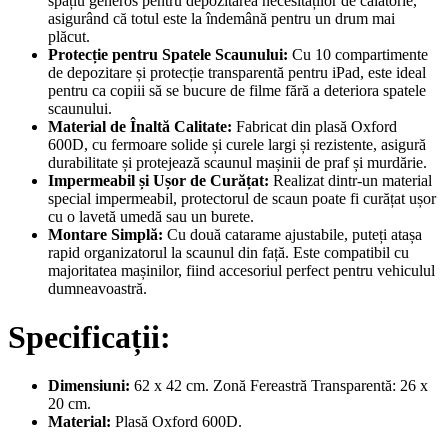
spațiu generos pentru depozitarea necesităților de călătorie,
asigurând că totul este la îndemână pentru un drum mai
plăcut.
Protecție pentru Spatele Scaunului:
Cu 10 compartimente
de depozitare și protecție transparentă pentru iPad, este ideal
pentru ca copiii să se bucure de filme fără a deteriora spatele
scaunului.
Material de Înaltă Calitate:
Fabricat din plasă Oxford
600D, cu fermoare solide și curele largi și rezistente, asigură
durabilitate și protejează scaunul mașinii de praf și murdărie.
Impermeabil și Ușor de Curățat:
Realizat dintr-un material
special impermeabil, protectorul de scaun poate fi curățat ușor
cu o lavetă umedă sau un burete.
Montare Simplă:
Cu două catarame ajustabile, puteți atașa
rapid organizatorul la scaunul din față. Este compatibil cu
majoritatea mașinilor, fiind accesoriul perfect pentru vehiculul
dumneavoastră.
Specificații:
Dimensiuni:
62 x 42 cm. Zonă Fereastră Transparentă: 26 x
20 cm.
Material:
Plasă Oxford 600D.