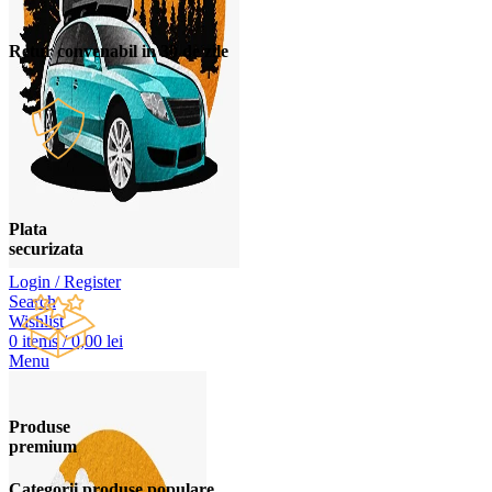
Retur convenabil in 30 de zile
Plata
securizata
Login / Register
Search
Wishlist
0
items
/
0,00
lei
Menu
Produse
premium
Categorii produse populare