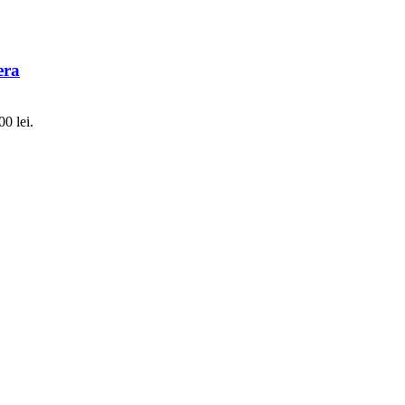
era
00 lei.