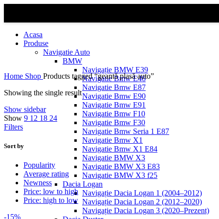
Acasa
Produse
Navigatie Auto
BMW
Navigație BMW E39
Home
Shop
Products tagged “geantă plasă auto”
Navigatie Bmw E46
Navigatie Bmw E87
Showing the single result
Navigatie Bmw E90
Navigatie Bmw E91
Show sidebar
Navigatie Bmw F10
Show
9
12
18
24
Navigatie Bmw F30
Filters
Navigatie Bmw Seria 1 E87
Navigatie Bmw X1
Sort by
Navigatie Bmw X1 E84
Navigatie BMW X3
Popularity
Navigatie BMW X3 E83
Average rating
Navigatie BMW X3 f25
Newness
Dacia Logan
Price: low to high
Navigație Dacia Logan 1 (2004–2012)
Price: high to low
Navigație Dacia Logan 2 (2012–2020)
Navigație Dacia Logan 3 (2020–Prezent)
-15%