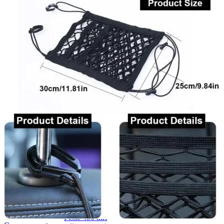
Navigație Mercedes W203
Navigație Mercedes W204
Navigație Mercedes W211
Navigație Mercedes Sprinter
Passat
Navigație Passat B5
Navigație Passat B5 5
Navigație Passat B6
Navigație Passat B7
Navigație Passat B8
Navigație Passat CC
Skoda
Navigație Skoda Fabia 1
Navigație Skoda Fabia 2
Navigație Skoda Octavia 1
Navigație Skoda Octavia 2
Navigație Skoda Octavia 3
Navigație Skoda Rapid
Navigație Skoda Superb 1
Navigație Skoda Superb 2
Navigație Toyota Avensis T25
Portbagaj Plafon Auto
Sub 350 Litri
Peste 350 Litri
Peste 450 litri