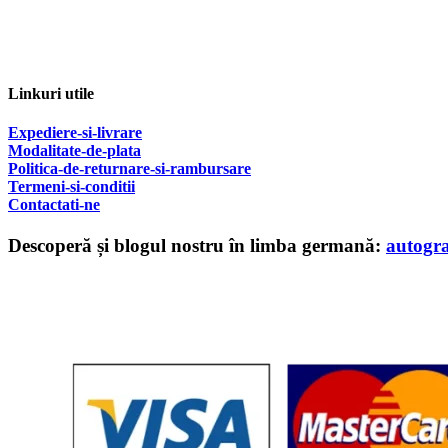
Linkuri utile
Expediere-si-livrare
Modalitate-de-plata
Politica-de-returnare-si-rambursare
T
ermeni-si-conditii
Contactati-ne
Descoperă și blogul nostru în limba germană:
autogr