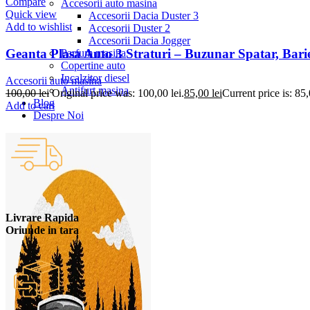
Compare
Accesorii auto masina
Quick view
Accesorii Dacia Duster 3
Add to wishlist
Accesorii Duster 2
Accesorii Dacia Jogger
Geanta Plasa Auto 3 Straturi – Buzunar Spatar, Bari
Parfum masina
Copertine auto
Incalzitor diesel
Accesorii auto masina
Antifurt masina
100,00
lei
Original price was: 100,00 lei.
85,00
lei
Current price is: 85,
Blog
Add to cart
Despre Noi
Livrare Rapida
Oriunde in tara