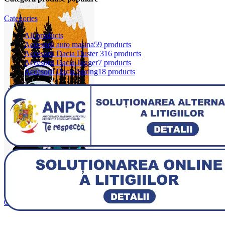
Categories
All
products
Accesorii auto masina
59 products
Accesorii Dacia Duster 3
16 products
Accesorii Dacia Jogger
7 products
Accesorii Dacia Spring
18 products
0
items
0,00
lei