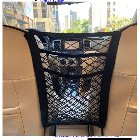
Dacia Duster
Navigatie Duster 2011
Navigatie Duster 2019
Audi
Navigatie Audi A3 8p
Navigatie Audi A4
Navigatie Audi A4 B6
Navigatie Audi A4 B7
Navigatie Audi A4 B8
Navigatie Audi A5
Navigatie Audi A6 C5
Navigatie Audi A6 C6
Navigatie Audi A6 C7
Navigatie Audi Q5
Ford
Navigație Ford Fiesta
Navigație Ford Focus 1
Navigație Ford Focus 2
Navigație Ford Focus MK3
Navigație Ford Mondeo MK3
Navigație Ford Mondeo MK4
Navigație Ford Transit
Mercedes
Navigație Mercedes C Class W203
Navigație Mercedes C Class W204