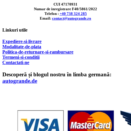
CUI 47170931
Numar de inregistrare F40/5861/2022
Telefon :
+40 738 324 285
Email:
contact@autogrande.ro
Linkuri utile
Expediere-si-livrare
Modalitate-de-plata
Politica-de-returnare-si-rambursare
T
ermeni-si-conditii
Contactati-ne
Descoperă și blogul nostru în limba germană:
autogrande.de