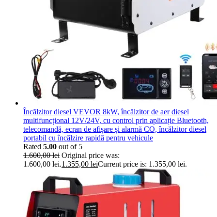
Încălzitor diesel VEVOR 8kW, încălzitor de aer diesel
multifuncțional 12V/24V, cu control prin aplicație Bluetooth,
telecomandă, ecran de afișare și alarmă CO, încălzitor diesel
portabil cu încălzire rapidă pentru vehicule
Rated
5.00
out of 5
1.600,00
lei
Original price was:
1.600,00 lei.
1.355,00
lei
Current price is: 1.355,00 lei.