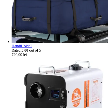
HandiHoldall
Rated
5.00
out of 5
720,00
lei