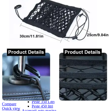
Navigație Mercedes W204
Navigație Mercedes W211
Navigație Mercedes Sprinter
Passat
Navigație Passat B5
Navigație Passat B5 5
Navigație Passat B6
Navigație Passat B7
Navigație Passat B8
Navigație Passat CC
Skoda
Navigație Skoda Fabia 1
Navigație Skoda Fabia 2
Navigație Skoda Octavia 1
Navigație Skoda Octavia 2
Navigație Skoda Octavia 3
Navigație Skoda Rapid
Navigație Skoda Superb 1
Navigație Skoda Superb 2
Navigație Toyota Avensis T25
Portbagaj Plafon Auto
Sub 350 Litri
Peste 350 Litri
Compare
Peste 450 litri
Quick view
Accesorii auto masina