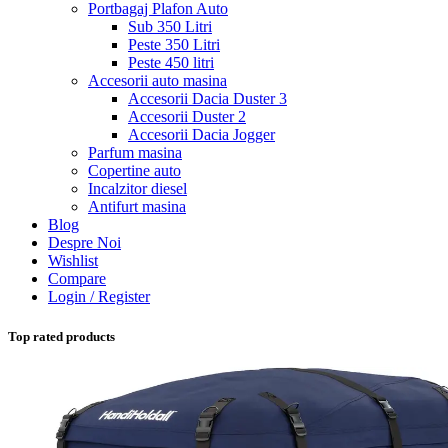
Portbagaj Plafon Auto
Sub 350 Litri
Peste 350 Litri
Peste 450 litri
Accesorii auto masina
Accesorii Dacia Duster 3
Accesorii Duster 2
Accesorii Dacia Jogger
Parfum masina
Copertine auto
Incalzitor diesel
Antifurt masina
Blog
Despre Noi
Wishlist
Compare
Login / Register
Top rated products