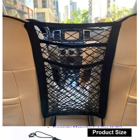
Navigatie Duster 2011
Navigatie Duster 2019
Audi
Navigatie Audi A3 8p
Navigatie Audi A4
Navigatie Audi A4 B6
Navigatie Audi A4 B7
Navigatie Audi A4 B8
Navigatie Audi A5
Navigatie Audi A6 C5
Navigatie Audi A6 C6
Navigatie Audi A6 C7
Navigatie Audi Q5
Ford
Navigație Ford Fiesta
Navigație Ford Focus 1
Navigație Ford Focus 2
Navigație Ford Focus MK3
Navigație Ford Mondeo MK3
Navigație Ford Mondeo MK4
Navigație Ford Transit
Mercedes
Navigație Mercedes C Class W203
Navigație Mercedes C Class W204
Navigație Mercedes W203