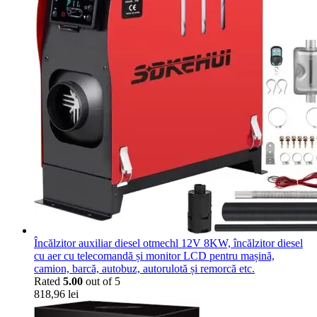
Încălzitor auxiliar diesel otmechl 12V 8KW, încălzitor diesel
cu aer cu telecomandă și monitor LCD pentru mașină,
camion, barcă, autobuz, autorulotă și remorcă etc.
Rated
5.00
out of 5
818,96
lei