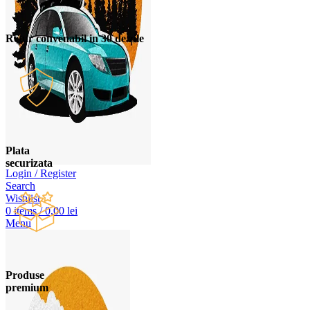
Retur convenabil in 30 de zile
Plata
securizata
Login / Register
Search
Wishlist
0
items
/
0,00
lei
Menu
Produse
premium