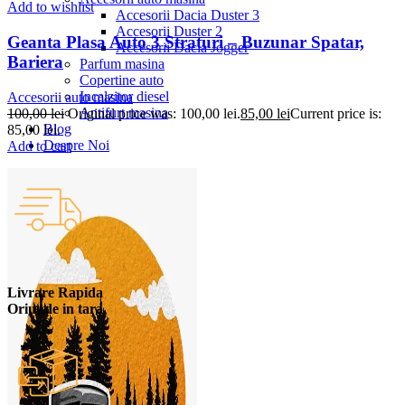
Add to wishlist
Accesorii Dacia Duster 3
Accesorii Duster 2
Geanta Plasa Auto 3 Straturi – Buzunar Spatar,
Accesorii Dacia Jogger
Bariera
Parfum masina
Copertine auto
Incalzitor diesel
Accesorii auto masina
Antifurt masina
100,00
lei
Original price was: 100,00 lei.
85,00
lei
Current price is:
Blog
85,00 lei.
Despre Noi
Add to cart
Livrare Rapida
Oriunde in tara