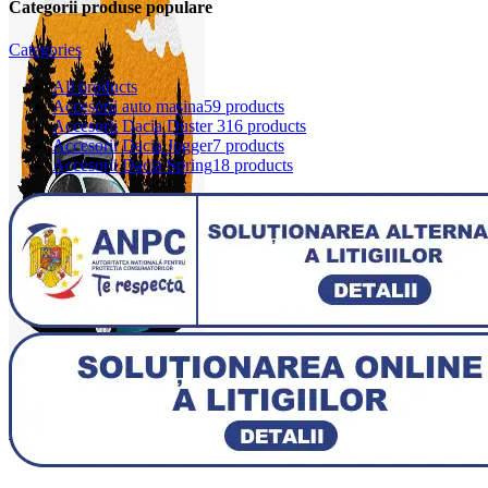
Categorii produse populare
Categories
All
products
Accesorii auto masina
59 products
Accesorii Dacia Duster 3
16 products
Accesorii Dacia Jogger
7 products
Accesorii Dacia Spring
18 products
0
items
0,00
lei