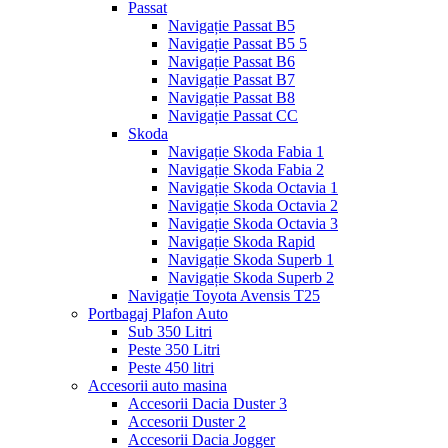
Passat
Navigație Passat B5
Navigație Passat B5 5
Navigație Passat B6
Navigație Passat B7
Navigație Passat B8
Navigație Passat CC
Skoda
Navigație Skoda Fabia 1
Navigație Skoda Fabia 2
Navigație Skoda Octavia 1
Navigație Skoda Octavia 2
Navigație Skoda Octavia 3
Navigație Skoda Rapid
Navigație Skoda Superb 1
Navigație Skoda Superb 2
Navigație Toyota Avensis T25
Portbagaj Plafon Auto
Sub 350 Litri
Peste 350 Litri
Peste 450 litri
Accesorii auto masina
Accesorii Dacia Duster 3
Accesorii Duster 2
Accesorii Dacia Jogger