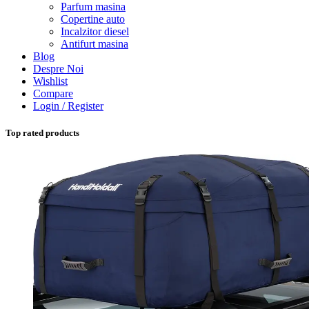
Parfum masina
Copertine auto
Incalzitor diesel
Antifurt masina
Blog
Despre Noi
Wishlist
Compare
Login / Register
Top rated products