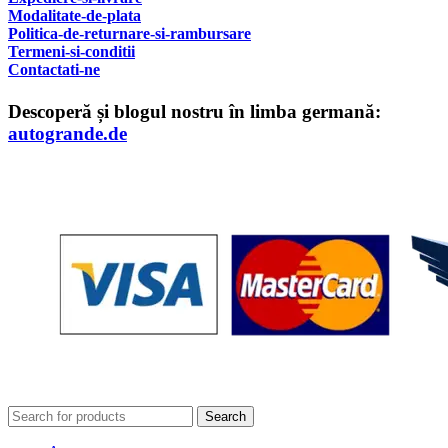
Modalitate-de-plata
Politica-de-returnare-si-rambursare
T
ermeni-si-conditii
Contactati-ne
Descoperă și blogul nostru în limba germană:
autogrande.de
Search