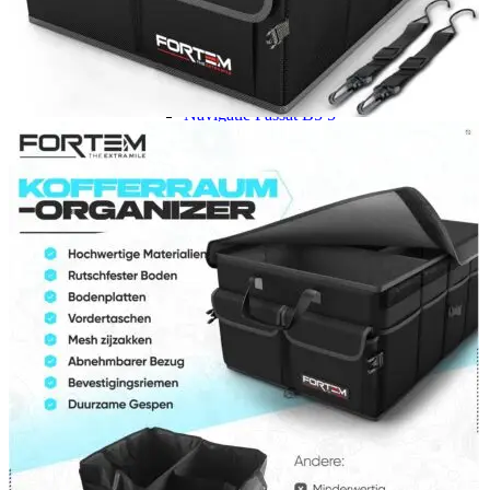
Navigație Mercedes W204
Navigație Mercedes W211
Navigație Mercedes Sprinter
Passat
Navigație Passat B5
Navigație Passat B5 5
Navigație Passat B6
Navigație Passat B7
Navigație Passat B8
Navigație Passat CC
Skoda
Navigație Skoda Fabia 1
Navigație Skoda Fabia 2
Navigație Skoda Octavia 1
Navigație Skoda Octavia 2
Navigație Skoda Octavia 3
Navigație Skoda Rapid
Navigație Skoda Superb 1
Navigație Skoda Superb 2
Navigație Toyota Avensis T25
Portbagaj Plafon Auto
Sub 350 Litri
Peste 350 Litri
Peste 450 litri
Accesorii auto masina