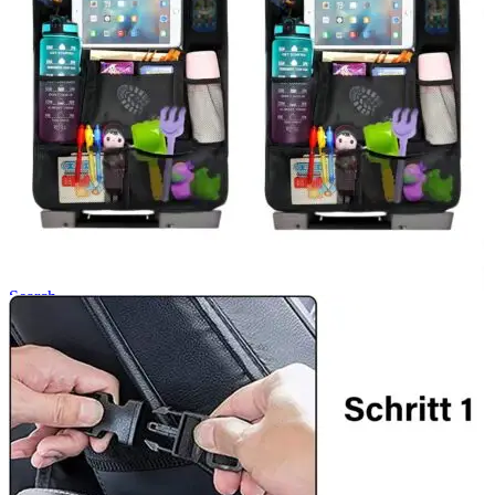
Login / Register
Search
Wishlist
0
items
/
0,00
lei
Menu