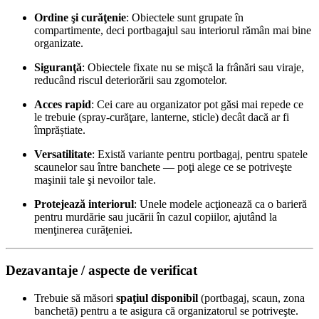
Ordine şi curăţenie
: Obiectele sunt grupate în
compartimente, deci portbagajul sau interiorul rămân mai bine
organizate.
Siguranţă
: Obiectele fixate nu se mişcă la frânări sau viraje,
reducând riscul deteriorării sau zgomotelor.
Acces rapid
: Cei care au organizator pot găsi mai repede ce
le trebuie (spray-curăţare, lanterne, sticle) decât dacă ar fi
împrăștiate.
Versatilitate
: Există variante pentru portbagaj, pentru spatele
scaunelor sau între banchete — poţi alege ce se potriveşte
maşinii tale şi nevoilor tale.
Protejează interiorul
: Unele modele acţionează ca o barieră
pentru murdărie sau jucării în cazul copiilor, ajutând la
menţinerea curăţeniei.
Dezavantaje / aspecte de verificat
Trebuie să măsori
spaţiul disponibil
(portbagaj, scaun, zona
banchetă) pentru a te asigura că organizatorul se potriveşte.