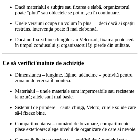
Dacă materialul e subţire sau fixarea e slabă, organizatorul
poate “pluti” sau obiectele se pot mişca în continuare.
Unele versiuni ocupa un volum în plus — deci dacă ai spaţiu
restrâns, intervenţia poate fi mai elaborată.
Dacă nu fixezi bine chingile sau Velcro-ul, fixarea poate ceda
în timpul condusului şi organizatorul îşi pierde din utilitate.
Ce să verifici înainte de achiziţie
Dimensiunea – lungime, lăţime, adâncime – potrivită pentru
zona unde vrei să îl montezi.
Materialul – unele materiale sunt impermeabile sau rezistente
la uzură; altele sunt mai basic.
Sistemul de prindere – căută chingi, Velcro, curele solide care
să-l fixeze bine.
Compartimentarea – numărul de buzunare, compartimente,
plase exterioare; alege nivelul de organizare de care ai nevoie.
Compatibilitate cu maşina ta – verifică dacă modelul este