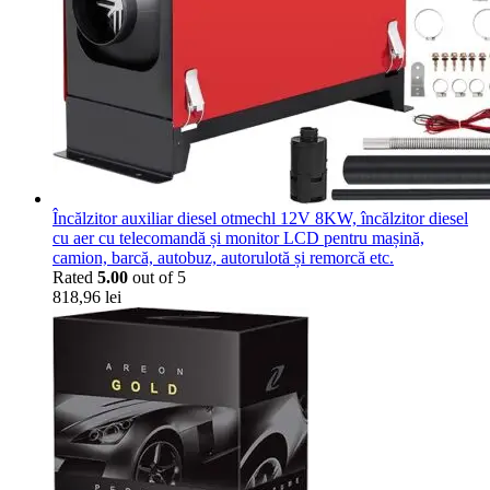
Încălzitor auxiliar diesel otmechl 12V 8KW, încălzitor diesel
cu aer cu telecomandă și monitor LCD pentru mașină,
camion, barcă, autobuz, autorulotă și remorcă etc.
Rated
5.00
out of 5
818,96
lei