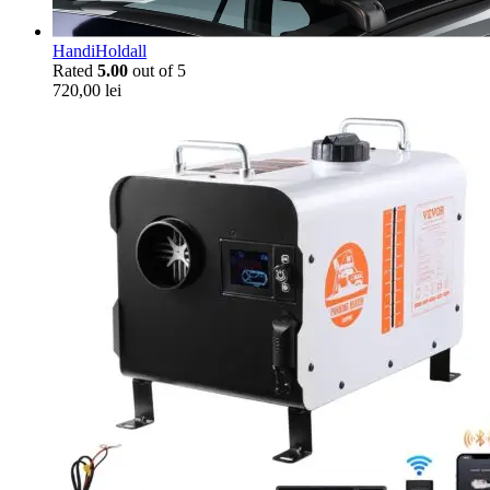
HandiHoldall
Rated
5.00
out of 5
720,00
lei