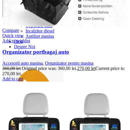
Accesorii Dacia Duster 3
Accesorii Duster 2
Accesorii Dacia Jogger
Parfum masina
Copertine auto
Compare
Incalzitor diesel
Quick view
Antifurt masina
Add to wishlist
Blog
Despre Noi
Organizator portbagaj auto
Accesorii auto masina
,
Organizator pentru masina
360,00
lei
Original price was: 360,00 lei.
270,00
lei
Current price is:
270,00 lei.
Add to cart