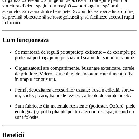
Organizatoarele auto sunt genul de accesorii concepute pentru a
structura eficient spaţiul din maşină — portbagajul, spătarul
scaunelor sau zona dintre banchete. Scopul lor este să aducă ordine,
să prevină obiectele să se rostogolească şi să faciliteze accesul rapid
la lucruri.
Cum funcţionează
Se montează de regulă pe suprafeţe existente – de exemplu pe
podeaua portbagajului, pe spătarul scaunului sau între scaune.
Organizatorul are compartimente, buzunare exterioare, curele
de prindere, Velcro, sau chingi de ancorare care îl menţin fix
în timpul condusului.
Permit depozitarea accesoriilor uzuale: trusa medicală, spray-
uri, sticle, jucării, haine de rezervă, articole de curăţenie etc.
Sunt fabricate din materiale rezistente (poliester, Oxford, piele
ecologică) şi pot fi pliabile pentru a economisi spaţiu când nu
sunt folosite.
Beneficii