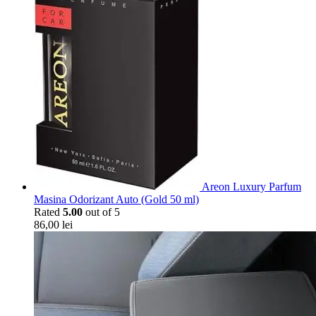
Areon Luxury Parfum
Masina Odorizant Auto (Gold 50 ml)
Rated
5.00
out of 5
86,00
lei