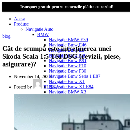
Transport gratuit pentru comenzile plătite cu cardul!
Acasa
Produse
Navigatie Auto
BMW
blog
Navigație BMW E39
Navigatie Bmw E46
Cât de scumpă este întreținerea unei
Navigatie Bmw E87
Skoda Scala 1.5 TSI DSG (revizii, piese,
Navigatie Bmw E90
Navigatie Bmw E91
asigurare)?
Navigatie Bmw F10
Navigatie Bmw F30
Navigatie Bmw Seria 1 E87
November 14, 2025
Navigatie Bmw X1
Navigatie Bmw X1 E84
Posted by
ELENA
Navigatie BMW X3
Navigatie BMW X3 E83
Navigatie BMW X3 f25
Dacia Logan
Navigație Dacia Logan 1 (2004–2012)
Navigație Dacia Logan 2 (2012–2020)
Navigație Dacia Logan 3 (2020–Prezent)
Dacia Duster