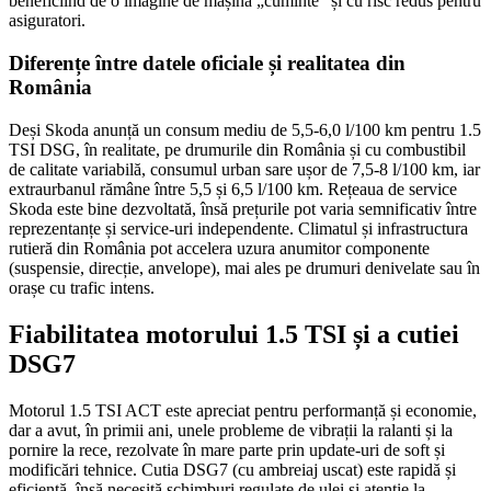
beneficiind de o imagine de mașină „cuminte” și cu risc redus pentru
asiguratori.
Diferențe între datele oficiale și realitatea din
România
Deși Skoda anunță un consum mediu de 5,5-6,0 l/100 km pentru 1.5
TSI DSG, în realitate, pe drumurile din România și cu combustibil
de calitate variabilă, consumul urban sare ușor de 7,5-8 l/100 km, iar
extraurbanul rămâne între 5,5 și 6,5 l/100 km. Rețeaua de service
Skoda este bine dezvoltată, însă prețurile pot varia semnificativ între
reprezentanțe și service-uri independente. Climatul și infrastructura
rutieră din România pot accelera uzura anumitor componente
(suspensie, direcție, anvelope), mai ales pe drumuri denivelate sau în
orașe cu trafic intens.
Fiabilitatea motorului 1.5 TSI și a cutiei
DSG7
Motorul 1.5 TSI ACT este apreciat pentru performanță și economie,
dar a avut, în primii ani, unele probleme de vibrații la ralanti și la
pornire la rece, rezolvate în mare parte prin update-uri de soft și
modificări tehnice. Cutia DSG7 (cu ambreiaj uscat) este rapidă și
eficientă, însă necesită schimburi regulate de ulei și atenție la