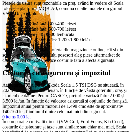
Piesele de uzură sunt rezonabile ca preț, având în vedere că Scala
folosește platforma MQB-A0, comună cu alte modele din grupul
VAG. De exemplu:
Plăcuțe frână față: 300-400 lei/set
Discuri frână față: 500-700 lei/set
Amortizoare: 350-500 lei/bucată
Anvelope 205/55 R16: 1.200-1.800 lei/set
Aceste prețuri reflectă atât oferta din magazinele online, cât și din
service-urile autorizate. Mulți posesori aleg piese aftermarket de
calitate, ceea ce poate reduce costurile fără a afecta siguranța.
Costurile cu asigurarea și impozitul
Asigurarea RCA pentru Skoda Scala 1.5 TSI DSG se situează, în
2024, între 700 și 1.100 lei/an, în funcție de vârsta șoferului, oraș și
istoricul de daune. Pentru CASCO, prețurile variază între 2.000 și
3.500 lei/an, în funcție de valoarea asigurată și opțiunile de franșiză.
Impozitul anual pentru motorul de 1.498 cmc este de aproximativ
140-160 lei, fiind unul dintre cele mai mici din segment.
0
items
0,00
lei
În comparație cu rivalii direcți (VW Golf, Ford Focus, Kia Ceed),
costurile de asigurare și taxe sunt similare sau chiar mai mici, Scala