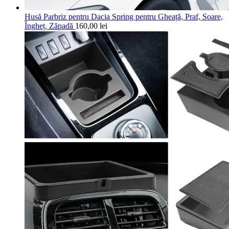
Husă Parbriz pentru Dacia Spring pentru Gheață, Praf, Soare,
Îngheț, Zăpadă
160,00
lei