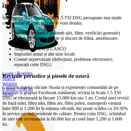
întreținere
Întreținerea unei Skoda Scala 1.5 TSI DSG presupune mai multe
componente de cost, pe care le vom detalia:
Reviziile periodice (schimb ulei, filtre, verificări generale)
Piesele de uzură (plăcuțe și discuri de frână, amortizoare,
anvelope)
Asigurarea RCA și CASCO
Impozitul anual și alte taxe locale
Costuri neprevăzute (defecțiuni, probleme electronice,
reparații cutie DSG)
Login / Register
Reviziile periodice și piesele de uzură
Search
Wishlist
Conform datelor oficiale Skoda și experienței comunității de pe
0
items
/
0,00
lei
forumuri și grupuri Facebook românești, revizia la Scala 1.5 TSI
Menu
DSG se efectuează la fiecare 15.000 km sau 1 an. Costul unei revizii
de bază (ulei, filtru ulei, filtru aer, filtru polen, manoperă) variază
între 900 și 1.200 lei în rețeaua oficială, dar poate scădea cu 20-30%
în service-uri independente de calitate. Pentru cutia DSG, schimbul
de ulei este recomandat la 60.000 km și costă între 1.200 și 1.600
lei.