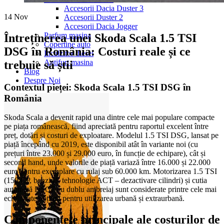
Accesorii Dacia Duster 3
14
Nov
Accesorii Duster 2
Accesorii Dacia Jogger
Parfum masina
Întreținerea unei Skoda Scala 1.5 TSI
Copertine auto
DSG în România: Costuri reale și ce
Incalzitor diesel
Antifurt masina
trebuie să știi
Blog
Despre Noi
Contextul pieței: Skoda Scala 1.5 TSI DSG în
România
Skoda Scala a devenit rapid una dintre cele mai populare compacte
pe piața românească, fiind apreciată pentru raportul excelent între
preț, dotări și costuri de exploatare. Modelul 1.5 TSI DSG, lansat pe
piață începând cu 2019, este disponibil atât în variante noi (cu
prețuri între 23.000 și 29.000 euro, în funcție de echipare), cât și
second hand, unde valorile de piață variază între 16.000 și 22.000
euro pentru exemplare cu rulaj sub 60.000 km. Motorizarea 1.5 TSI
(150 CP, benzină, tehnologie ACT – dezactivare cilindri) și cutia
automată DSG7 cu dublu ambreiaj sunt considerate printre cele mai
echilibrate opțiuni pentru utilizarea urbană și extraurbană.
Componentele principale ale costurilor de