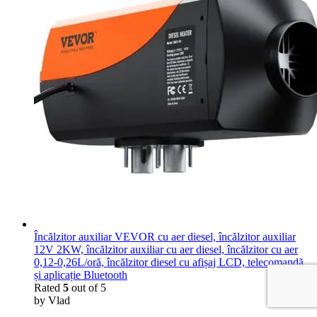
Încălzitor auxiliar VEVOR cu aer diesel, încălzitor auxiliar
12V 2KW, încălzitor auxiliar cu aer diesel, încălzitor cu aer
0,12-0,26L/oră, încălzitor diesel cu afișaj LCD, telecomandă
și aplicație Bluetooth
Rated
5
out of 5
by Vlad