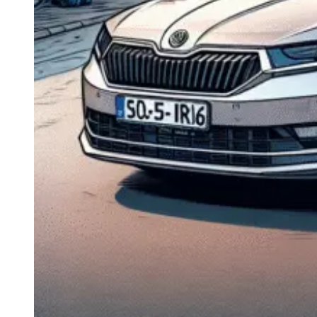
Navigație Mercedes W204
Navigație Mercedes W211
Navigație Mercedes Sprinter
Passat
Navigație Passat B5
Navigație Passat B5 5
Navigație Passat B6
Navigație Passat B7
Navigație Passat B8
Navigație Passat CC
Skoda
Navigație Skoda Fabia 1
Navigație Skoda Fabia 2
Navigație Skoda Octavia 1
Navigație Skoda Octavia 2
Navigație Skoda Octavia 3
Navigație Skoda Rapid
Navigație Skoda Superb 1
Navigație Skoda Superb 2
Navigație Toyota Avensis T25
Portbagaj Plafon Auto
Sub 350 Litri
Peste 350 Litri
Peste 450 litri
Accesorii auto masina