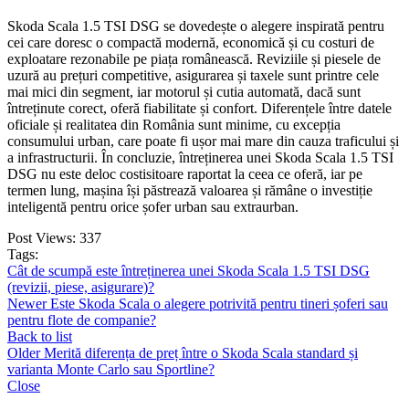
Skoda Scala 1.5 TSI DSG se dovedește o alegere inspirată pentru
cei care doresc o compactă modernă, economică și cu costuri de
exploatare rezonabile pe piața românească. Reviziile și piesele de
uzură au prețuri competitive, asigurarea și taxele sunt printre cele
mai mici din segment, iar motorul și cutia automată, dacă sunt
întreținute corect, oferă fiabilitate și confort. Diferențele între datele
oficiale și realitatea din România sunt minime, cu excepția
consumului urban, care poate fi ușor mai mare din cauza traficului și
a infrastructurii. În concluzie, întreținerea unei Skoda Scala 1.5 TSI
DSG nu este deloc costisitoare raportat la ceea ce oferă, iar pe
termen lung, mașina își păstrează valoarea și rămâne o investiție
inteligentă pentru orice șofer urban sau extraurban.
Post Views:
337
Tags:
Cât de scumpă este întreținerea unei Skoda Scala 1.5 TSI DSG
(revizii, piese, asigurare)?
Newer
Este Skoda Scala o alegere potrivită pentru tineri șoferi sau
pentru flote de companie?
Back to list
Older
Merită diferența de preț între o Skoda Scala standard și
varianta Monte Carlo sau Sportline?
Close