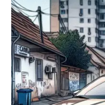
Navigatie Duster 2011
Navigatie Duster 2019
Audi
Navigatie Audi A3 8p
Navigatie Audi A4
Navigatie Audi A4 B6
Navigatie Audi A4 B7
Navigatie Audi A4 B8
Navigatie Audi A5
Navigatie Audi A6 C5
Navigatie Audi A6 C6
Navigatie Audi A6 C7
Navigatie Audi Q5
Ford
Navigație Ford Fiesta
Navigație Ford Focus 1
Navigație Ford Focus 2
Navigație Ford Focus MK3
Navigație Ford Mondeo MK3
Navigație Ford Mondeo MK4
Navigație Ford Transit
Mercedes
Navigație Mercedes C Class W203
Navigație Mercedes C Class W204
Navigație Mercedes W203