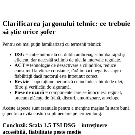
Clarificarea jargonului tehnic: ce trebuie
să știe orice șofer
Pentru cei mai puțin familiarizați cu termenii tehnici:
DSG
= cutie automată cu dublu ambreiaj, schimbă rapid și
eficient, dar necesită schimb de ulei la intervale regulate.
ACT
= tehnologie de dezactivare a cilindrilor, reduce
consumul la viteze constante, fără impact negativ asupra
fiabilității dacă motorul este întreținut corect.
Revizie
= operațiune periodică ce include schimb de ulei,
filtre și verificări de siguranță.
Piese de uzură
= componente care se înlocuiesc regulat,
precum plăcuțe de frână, discuri, amortizoare, anvelope.
Aceste aspecte sunt esențiale pentru a menține mașina în stare bună
și pentru a evita costuri suplimentare pe termen lung.
Concluzii: Scala 1.5 TSI DSG – întreținere
accesibilă, fiabilitate peste medie