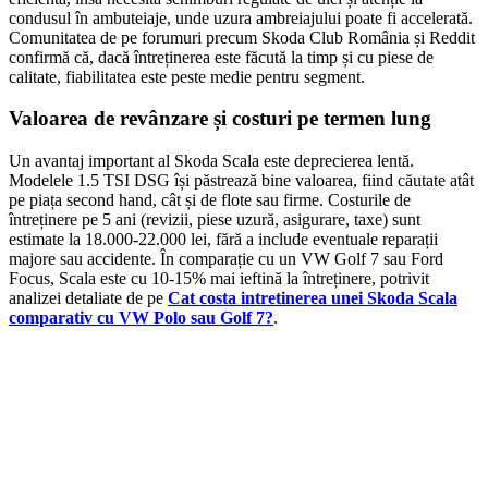
condusul în ambuteiaje, unde uzura ambreiajului poate fi accelerată.
Comunitatea de pe forumuri precum Skoda Club România și Reddit
confirmă că, dacă întreținerea este făcută la timp și cu piese de
calitate, fiabilitatea este peste medie pentru segment.
Valoarea de revânzare și costuri pe termen lung
Un avantaj important al Skoda Scala este deprecierea lentă.
Modelele 1.5 TSI DSG își păstrează bine valoarea, fiind căutate atât
pe piața second hand, cât și de flote sau firme. Costurile de
întreținere pe 5 ani (revizii, piese uzură, asigurare, taxe) sunt
estimate la 18.000-22.000 lei, fără a include eventuale reparații
majore sau accidente. În comparație cu un VW Golf 7 sau Ford
Focus, Scala este cu 10-15% mai ieftină la întreținere, potrivit
analizei detaliate de pe
Cat costa intretinerea unei Skoda Scala
comparativ cu VW Polo sau Golf 7?
.