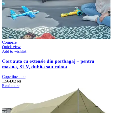
Compare
Quick view
Add to wishlist
Cort auto cu extensie din portbagaj – pentru
masina, SUV, dubita sau rulota
Copertine auto
1.564,02
lei
Read more