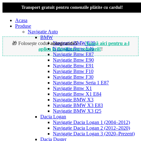
Transport gratuit pentru comenzile plătite cu cardul!
Acasa
Produse
Navigatie Auto
BMW
Navigație BMW E39
🎁 Folosește codul
autogrande5
—
Apasă aici pentru a-l
Navigatie Bmw E46
aplica la finalizarea comenzii!
!
Navigatie Bmw E87
Navigatie Bmw E90
Navigatie Bmw E91
Navigatie Bmw F10
Navigatie Bmw F30
Navigatie Bmw Seria 1 E87
Navigatie Bmw X1
Navigatie Bmw X1 E84
Navigatie BMW X3
Navigatie BMW X3 E83
Navigatie BMW X3 f25
Dacia Logan
Navigație Dacia Logan 1 (2004–2012)
Navigație Dacia Logan 2 (2012–2020)
Navigație Dacia Logan 3 (2020–Prezent)
Dacia Duster