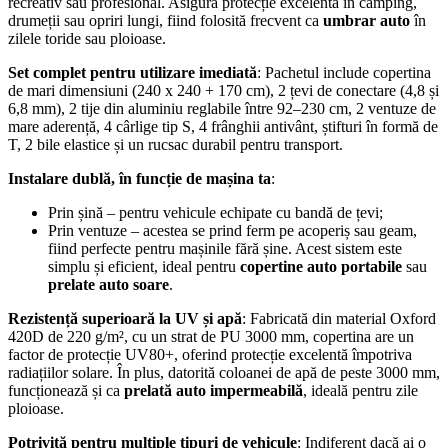
recreativ sau profesional. Asigură protecție excelentă în camping,
drumeții sau opriri lungi, fiind folosită frecvent ca
umbrar auto
în
zilele toride sau ploioase.
Set complet pentru utilizare imediată
: Pachetul include copertina
de mari dimensiuni (240 x 240 + 170 cm), 2 țevi de conectare (4,8 și
6,8 mm), 2 tije din aluminiu reglabile între 92–230 cm, 2 ventuze de
mare aderență, 4 cârlige tip S, 4 frânghii antivânt, știfturi în formă de
T, 2 bile elastice și un rucsac durabil pentru transport.
Instalare dublă, în funcție de mașina ta
:
Prin șină – pentru vehicule echipate cu bandă de țevi;
Prin ventuze – acestea se prind ferm pe acoperiș sau geam,
fiind perfecte pentru mașinile fără șine. Acest sistem este
simplu și eficient, ideal pentru
copertine auto portabile
sau
prelate auto soare
.
Rezistență superioară la UV și apă
: Fabricată din material Oxford
420D de 220 g/m², cu un strat de PU 3000 mm, copertina are un
factor de protecție UV80+, oferind protecție excelentă împotriva
radiațiilor solare. În plus, datorită coloanei de apă de peste 3000 mm,
funcționează și ca
prelată auto impermeabilă
, ideală pentru zile
ploioase.
Potrivită pentru multiple tipuri de vehicule
: Indiferent dacă ai o