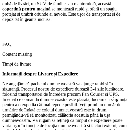
dubă de livrări, un SUV de familie sau o autorulotă, această
copertină pentru mașină
se montează rapid și oferă un spațiu
protejat și umbrit oriunde ai nevoie. Este ușor de transportat și de
depozitat în geanta inclusă.
FAQ
Content missing
Timpi de livrare
Informații despre Livrare și Expediere
Ne angajăm că pachetul dumneavoastră va ajunge rapid și în
siguranță. Procesul nostru de expediere durează 3-4 zile lucrătoare,
folosind transportatori de încredere precum Fan Courier și UPS.
Imediat ce comanda dumneavoastră este plasată, lucrăm cu sârguință
pentru a o expedia cât mai repede posibil. Veți primi un număr de
urmărire de îndată ce coletul dumneavoastră este în drum,
permițându-vă să monitorizați călătoria acestuia până la ușa
dumneavoastră. Vă rugăm să rețineți că timpul de expediere poate
varia ușor în funcție de locația dumneavoastră și factori externi, cum