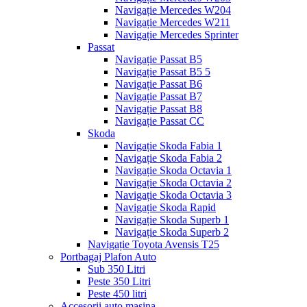
Navigație Mercedes W204
Navigație Mercedes W211
Navigație Mercedes Sprinter
Passat
Navigație Passat B5
Navigație Passat B5 5
Navigație Passat B6
Navigație Passat B7
Navigație Passat B8
Navigație Passat CC
Skoda
Navigație Skoda Fabia 1
Navigație Skoda Fabia 2
Navigație Skoda Octavia 1
Navigație Skoda Octavia 2
Navigație Skoda Octavia 3
Navigație Skoda Rapid
Navigație Skoda Superb 1
Navigație Skoda Superb 2
Navigație Toyota Avensis T25
Portbagaj Plafon Auto
Sub 350 Litri
Peste 350 Litri
Peste 450 litri
Accesorii auto masina