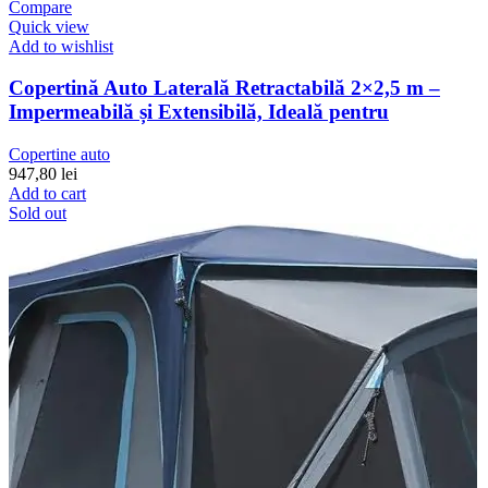
Compare
Quick view
Add to wishlist
Copertină Auto Laterală Retractabilă 2×2,5 m –
Impermeabilă și Extensibilă, Ideală pentru
Copertine auto
947,80
lei
Add to cart
Sold out