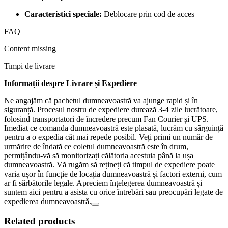
Caracteristici speciale:
‎Deblocare prin cod de acces
FAQ
Content missing
Timpi de livrare
Informații despre Livrare și Expediere
Ne angajăm că pachetul dumneavoastră va ajunge rapid și în
siguranță. Procesul nostru de expediere durează 3-4 zile lucrătoare,
folosind transportatori de încredere precum Fan Courier și UPS.
Imediat ce comanda dumneavoastră este plasată, lucrăm cu sârguință
pentru a o expedia cât mai repede posibil. Veți primi un număr de
urmărire de îndată ce coletul dumneavoastră este în drum,
permițându-vă să monitorizați călătoria acestuia până la ușa
dumneavoastră. Vă rugăm să rețineți că timpul de expediere poate
varia ușor în funcție de locația dumneavoastră și factori externi, cum
ar fi sărbătorile legale. Apreciem înțelegerea dumneavoastră și
suntem aici pentru a asista cu orice întrebări sau preocupări legate de
expedierea dumneavoastră.
Related products