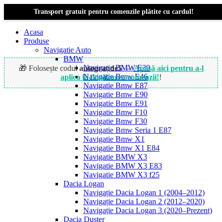
Transport gratuit pentru comenzile plătite cu cardul!
Acasa
Produse
Navigatie Auto
BMW
Navigație BMW E39
🎁 Folosește codul
autogrande5
—
Apasă aici pentru a-l
Navigatie Bmw E46
aplica la finalizarea comenzii!
!
Navigatie Bmw E87
Navigatie Bmw E90
Navigatie Bmw E91
-8%
Navigatie Bmw F10
Navigatie Bmw F30
Navigatie Bmw Seria 1 E87
Navigatie Bmw X1
Navigatie Bmw X1 E84
Navigatie BMW X3
Navigatie BMW X3 E83
Navigatie BMW X3 f25
Dacia Logan
Navigație Dacia Logan 1 (2004–2012)
Navigație Dacia Logan 2 (2012–2020)
Navigație Dacia Logan 3 (2020–Prezent)
Dacia Duster