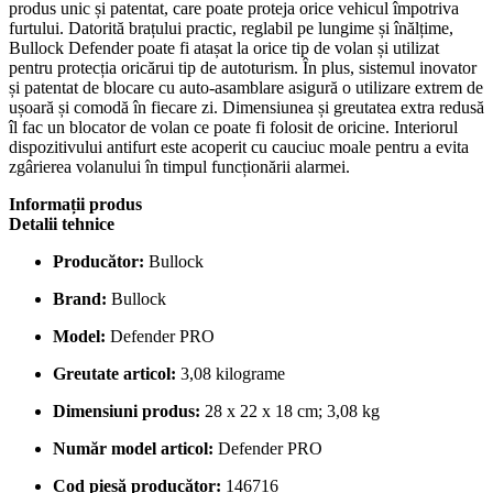
produs unic și patentat, care poate proteja orice vehicul împotriva
furtului. Datorită brațului practic, reglabil pe lungime și înălțime,
Bullock Defender poate fi atașat la orice tip de volan și utilizat
pentru protecția oricărui tip de autoturism. În plus, sistemul inovator
și patentat de blocare cu auto-asamblare asigură o utilizare extrem de
ușoară și comodă în fiecare zi. Dimensiunea și greutatea extra redusă
îl fac un blocator de volan ce poate fi folosit de oricine. Interiorul
dispozitivului antifurt este acoperit cu cauciuc moale pentru a evita
zgârierea volanului în timpul funcționării alarmei.
Informații produs
Detalii tehnice
Producător:
‎Bullock
Brand:
‎Bullock
Model:
‎Defender PRO
Greutate articol:
‎3,08 kilograme
Dimensiuni produs:
‎28 x 22 x 18 cm; 3,08 kg
Număr model articol:
‎Defender PRO
Cod piesă producător:
‎146716