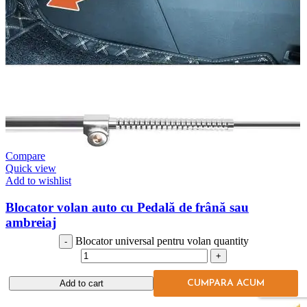
Compare
Quick view
Add to wishlist
Blocator volan auto cu Pedală de frână sau
ambreiaj
Blocator universal pentru volan quantity
Antifurt masina
335,75
lei
Add to cart
Add to cart
CUMPARA ACUM