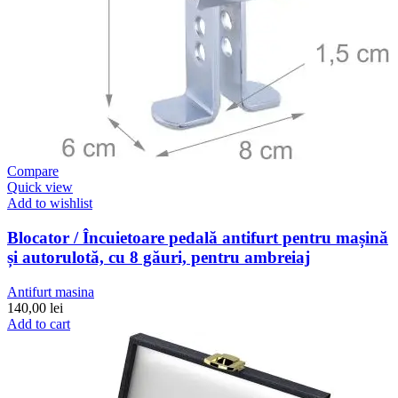
Compare
Quick view
Add to wishlist
Blocator / Încuietoare pedală antifurt pentru mașină
și autorulotă, cu 8 găuri, pentru ambreiaj
Antifurt masina
140,00
lei
Add to cart