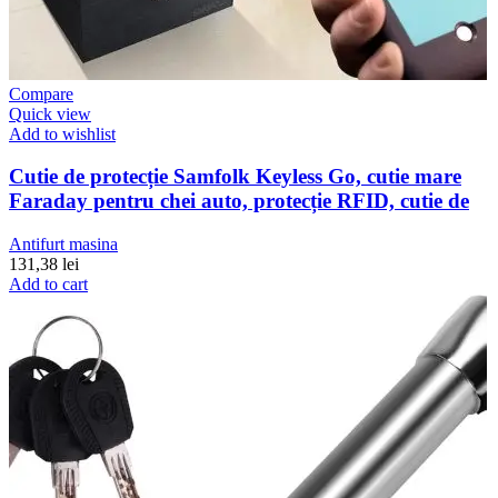
Compare
Quick view
Add to wishlist
Cutie de protecție Samfolk Keyless Go, cutie mare
Faraday pentru chei auto, protecție RFID, cutie de
Antifurt masina
131,38
lei
Add to cart