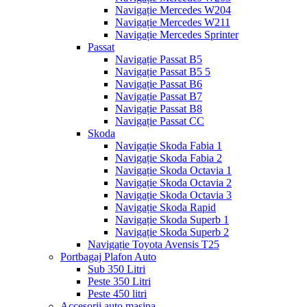
Navigație Mercedes W204
Navigație Mercedes W211
Navigație Mercedes Sprinter
Passat
Navigație Passat B5
Navigație Passat B5 5
Navigație Passat B6
Navigație Passat B7
Navigație Passat B8
Navigație Passat CC
Skoda
Navigație Skoda Fabia 1
Navigație Skoda Fabia 2
Navigație Skoda Octavia 1
Navigație Skoda Octavia 2
Navigație Skoda Octavia 3
Navigație Skoda Rapid
Navigație Skoda Superb 1
Navigație Skoda Superb 2
Navigație Toyota Avensis T25
Portbagaj Plafon Auto
Sub 350 Litri
Peste 350 Litri
Peste 450 litri
Accesorii auto masina