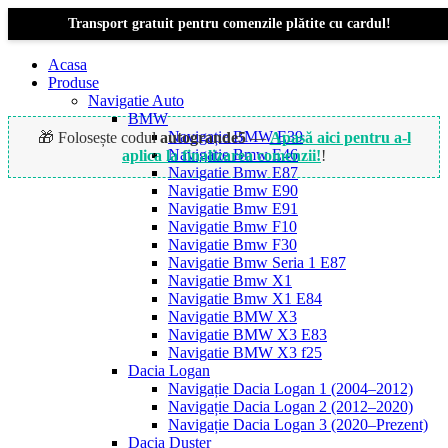
Transport gratuit pentru comenzile plătite cu cardul!
Acasa
Produse
Navigatie Auto
BMW
Navigație BMW E39
🎁 Folosește codul
autogrande5
—
Apasă aici pentru a-l
Navigatie Bmw E46
aplica la finalizarea comenzii!
!
Navigatie Bmw E87
Navigatie Bmw E90
Navigatie Bmw E91
-18%
Navigatie Bmw F10
Navigatie Bmw F30
Navigatie Bmw Seria 1 E87
Navigatie Bmw X1
Navigatie Bmw X1 E84
Navigatie BMW X3
Navigatie BMW X3 E83
Navigatie BMW X3 f25
Dacia Logan
Navigație Dacia Logan 1 (2004–2012)
Navigație Dacia Logan 2 (2012–2020)
Navigație Dacia Logan 3 (2020–Prezent)
Dacia Duster