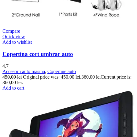
Compare
Quick view
Add to wishlist
Copertina cort umbrar auto
4.7
Accesorii auto masina
,
Copertine auto
450,00
lei
Original price was: 450,00 lei.
360,00
lei
Current price is:
360,00 lei.
Add to cart