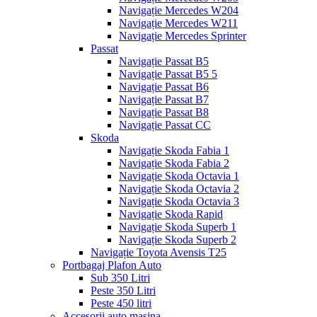
Navigație Mercedes W204
Navigație Mercedes W211
Navigație Mercedes Sprinter
Passat
Navigație Passat B5
Navigație Passat B5 5
Navigație Passat B6
Navigație Passat B7
Navigație Passat B8
Navigație Passat CC
Skoda
Navigație Skoda Fabia 1
Navigație Skoda Fabia 2
Navigație Skoda Octavia 1
Navigație Skoda Octavia 2
Navigație Skoda Octavia 3
Navigație Skoda Rapid
Navigație Skoda Superb 1
Navigație Skoda Superb 2
Navigație Toyota Avensis T25
Portbagaj Plafon Auto
Sub 350 Litri
Peste 350 Litri
Peste 450 litri
Accesorii auto masina