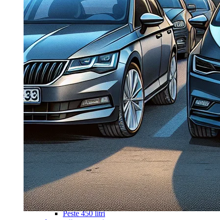
Navigație Mercedes W203
Navigație Mercedes W204
Navigație Mercedes W211
Navigație Mercedes Sprinter
Passat
Navigație Passat B5
Navigație Passat B5 5
Navigație Passat B6
Navigație Passat B7
Navigație Passat B8
Navigație Passat CC
Skoda
Navigație Skoda Fabia 1
Navigație Skoda Fabia 2
Navigație Skoda Octavia 1
Navigație Skoda Octavia 2
Navigație Skoda Octavia 3
Navigație Skoda Rapid
Navigație Skoda Superb 1
Navigație Skoda Superb 2
Navigație Toyota Avensis T25
Portbagaj Plafon Auto
Sub 350 Litri
Peste 350 Litri
Peste 450 litri