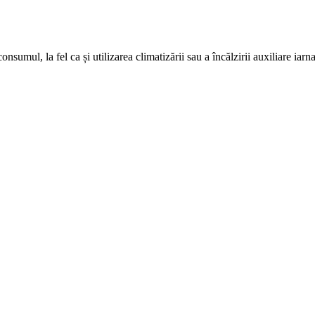
nsumul, la fel ca și utilizarea climatizării sau a încălzirii auxiliare iarna
Navigație Auto 12.3 Inch pentr...
9,00
lei
Original price was: 1.999,00 lei.
1.690,00
lei
Current price is: 1.690,0
ADD TO CART