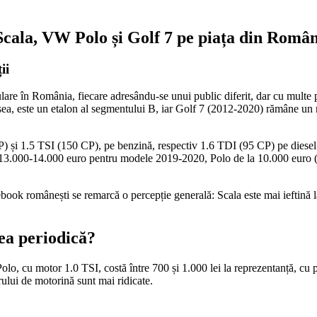
Scala, VW Polo și Golf 7 pe piața din Româ
ii
 în România, fiecare adresându-se unui public diferit, dar cu multe pun
 șasea, este un etalon al segmentului B, iar Golf 7 (2012-2020) rămâne 
CP) și 1.5 TSI (150 CP), pe benzină, respectiv 1.6 TDI (95 CP) pe diesel
a 13.000-14.000 euro pentru modele 2019-2020, Polo de la 10.000 euro 
book românești se remarcă o percepție generală: Scala este mai ieftină la
rea periodică?
olo, cu motor 1.0 TSI, costă între 700 și 1.000 lei la reprezentanță, cu p
trului de motorină sunt mai ridicate.