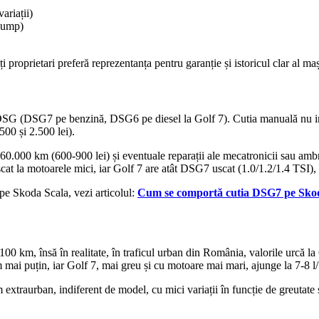
ariații)
scump)
proprietari preferă reprezentanța pentru garanție și istoricul clar al maș
 DSG (DSG7 pe benzină, DSG6 pe diesel la Golf 7). Cutia manuală nu imp
00 și 2.500 lei).
 60.000 km (600-900 lei) și eventuale reparații ale mecatronicii sau ambr
scat la motoarele mici, iar Golf 7 are atât DSG7 uscat (1.0/1.2/1.4 TSI
 pe Skoda Scala, vezi articolul:
Cum se comportă cutia DSG7 pe Skoda S
00 km, însă în realitate, în traficul urban din România, valorile urcă l
mai puțin, iar Golf 7, mai greu și cu motoare mai mari, ajunge la 7-8 l
xtraurban, indiferent de model, cu mici variații în funcție de greutate ș