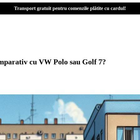
Transport gratuit pentru comenzile plătite cu cardul!
omparativ cu VW Polo sau Golf 7?