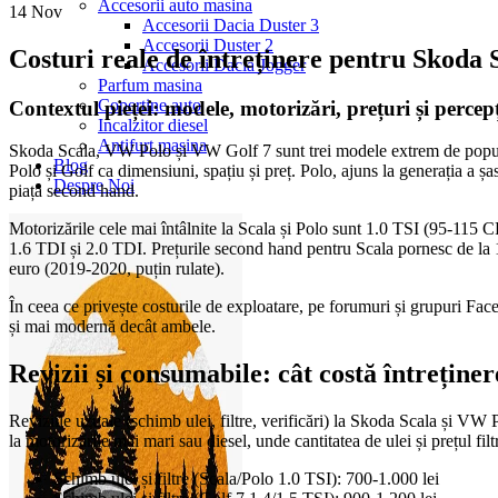
Accesorii auto masina
14
Nov
Accesorii Dacia Duster 3
Accesorii Duster 2
Costuri reale de întreținere pentru Skoda 
Accesorii Dacia Jogger
Parfum masina
Copertine auto
Contextul pieței: modele, motorizări, prețuri și percepț
Incalzitor diesel
Antifurt masina
Skoda Scala, VW Polo și VW Golf 7 sunt trei modele extrem de populare
Blog
Polo și Golf ca dimensiuni, spațiu și preț. Polo, ajuns la generația a
Despre Noi
piața second hand.
Motorizările cele mai întâlnite la Scala și Polo sunt 1.0 TSI (95-115 
1.6 TDI și 2.0 TDI. Prețurile second hand pentru Scala pornesc de l
euro (2019-2020, puțin rulate).
În ceea ce privește costurile de exploatare, pe forumuri și grupuri Face
și mai modernă decât ambele.
Revizii și consumabile: cât costă întreține
Reviziile uzuale (schimb ulei, filtre, verificări) la Skoda Scala și VW P
la motorizările mai mari sau diesel, unde cantitatea de ulei și prețul fil
Schimb ulei și filtre (Scala/Polo 1.0 TSI): 700-1.000 lei