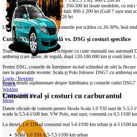
Schimb ulei și filtre (Golf 7 1.4/1.5 TSI): 900-1.200 lei
Schimb plăcuțe frână față: 350-500 lei (toate modelele, cu mici v
Schimb discuri + plăcuțe față: 800-1.200 lei (Golf 7 ușor mai 
Filtru polen/cabină: 80-120 lei
La service-uri independente, costurile pot scădea cu 20-30%, însă mulți 
Cutii de viteze: manuală vs. DSG și costuri specifice
Toate cele trei modele pot fi echipate cu cutie manuală sau automată
ambreiaj (care apare, de regulă, după 120-180.000 km și costă între 1.5
Pentru DSG, costurile de întreținere includ schimbul de ulei la fiecare
rare la generațiile recente. Scala și Polo folosesc DSG7 cu ambreiaj u
Login / Register
Pentru detalii suplimentare despre fiabilitatea și costurile cutiei DSG7
Search
Wishlist
Consum real și costuri cu carburantul
0
items
/
0,00
lei
Menu
Datele oficiale de consum pentru Skoda Scala 1.0 TSI sunt de 5-5,5 l/1
scade la 5,5-6 l/100 km. VW Polo, mai ușor, consumă cu 0,5 l/100 km 
La diesel, 1.6 TDI-ul consumă real 5-6 l/100 km urban și 4-5 l/100 km e
Scala 1.0 TSI: 6,5-7,5 l/100 km urban