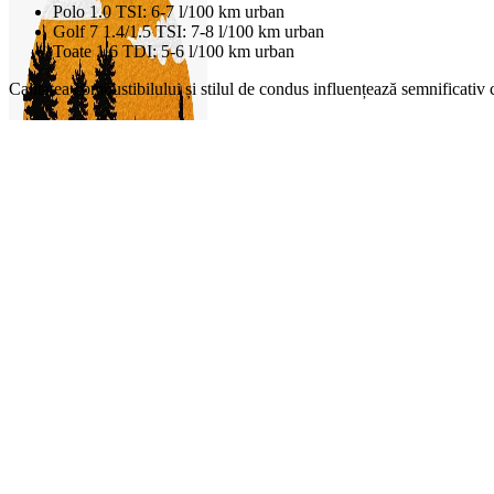
Polo 1.0 TSI: 6-7 l/100 km urban
Golf 7 1.4/1.5 TSI: 7-8 l/100 km urban
Toate 1.6 TDI: 5-6 l/100 km urban
Calitatea combustibilului și stilul de condus influențează semnificativ co
On Sale
1.99
0
items
0,00
lei