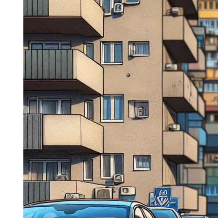
Dacia Duster
Navigatie Duster 2011
Navigatie Duster 2019
Audi
Navigatie Audi A3 8p
Navigatie Audi A4
Navigatie Audi A4 B6
Navigatie Audi A4 B7
Navigatie Audi A4 B8
Navigatie Audi A5
Navigatie Audi A6 C5
Navigatie Audi A6 C6
Navigatie Audi A6 C7
Navigatie Audi Q5
Ford
Navigație Ford Fiesta
Navigație Ford Focus 1
Navigație Ford Focus 2
Navigație Ford Focus MK3
Navigație Ford Mondeo MK3
Navigație Ford Mondeo MK4
Navigație Ford Transit
Mercedes
Navigație Mercedes C Class W203
Navigație Mercedes C Class W204