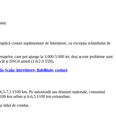
inii.
lică costuri suplimentare de întreținere, cu excepția schimbului de
eiajelor, care pot ajunge la 3.000-5.000 lei, deși aceste probleme sunt
), cât și DSG6 umed (1.6/2.0 TDI).
cala: întreținere, fiabilitate, costuri
.
a 6,5-7,5 l/100 km. Pe autostradă sau drumuri naționale, consumul
/100 km urban și 6-6,5 l/100 km extraurban.
i stilul de condus.