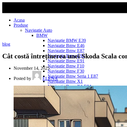
Acasa
Produse
Navigatie Auto
BMW
Navigație BMW E39
blog
Navigatie Bmw E46
Navigatie Bmw E87
Cât costă întreținerea unei Skoda Scala c
Navigatie Bmw E90
Navigatie Bmw E91
Navigatie Bmw F10
November 14, 2025
Navigatie Bmw F30
Navigatie Bmw Seria 1 E87
Posted by
ELENA
Navigatie Bmw X1
Navigatie Bmw X1 E84
Navigatie BMW X3
Navigatie BMW X3 E83
Navigatie BMW X3 f25
Dacia Logan
Navigație Dacia Logan 1 (2004–2012)
Navigație Dacia Logan 2 (2012–2020)
Navigație Dacia Logan 3 (2020–Prezent)