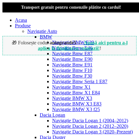
Transport gratuit pentru comenzile plătite cu cardul!
Acasa
Produse
Navigatie Auto
BMW
Navigație BMW E39
🎁 Folosește codul
autogrande5
—
Apasă aici pentru a-l
Navigatie Bmw E46
aplica la finalizarea comenzii!
!
Navigatie Bmw E87
Navigatie Bmw E90
Navigatie Bmw E91
Navigatie Bmw F10
Navigatie Bmw F30
Navigatie Bmw Seria 1 E87
Navigatie Bmw X1
Navigatie Bmw X1 E84
Navigatie BMW X3
Navigatie BMW X3 E83
Navigatie BMW X3 f25
Dacia Logan
Navigație Dacia Logan 1 (2004–2012)
Navigație Dacia Logan 2 (2012–2020)
Navigație Dacia Logan 3 (2020–Prezent)
Dacia Duster