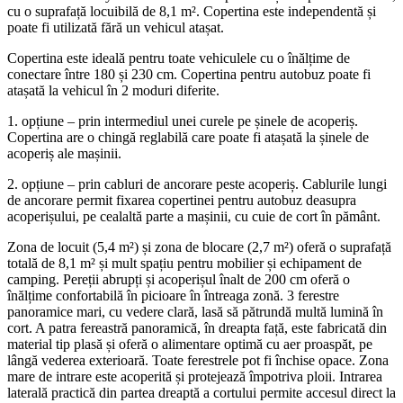
cu o suprafață locuibilă de 8,1 m². Copertina este independentă și
poate fi utilizată fără un vehicul atașat.
Copertina este ideală pentru toate vehiculele cu o înălțime de
conectare între 180 și 230 cm. Copertina pentru autobuz poate fi
atașată la vehicul în 2 moduri diferite.
1. opțiune – prin intermediul unei curele pe șinele de acoperiș.
Copertina are o chingă reglabilă care poate fi atașată la șinele de
acoperiș ale mașinii.
2. opțiune – prin cabluri de ancorare peste acoperiș. Cablurile lungi
de ancorare permit fixarea copertinei pentru autobuz deasupra
acoperișului, pe cealaltă parte a mașinii, cu cuie de cort în pământ.
Zona de locuit (5,4 m²) și zona de blocare (2,7 m²) oferă o suprafață
totală de 8,1 m² și mult spațiu pentru mobilier și echipament de
camping. Pereții abrupți și acoperișul înalt de 200 cm oferă o
înălțime confortabilă în picioare în întreaga zonă. 3 ferestre
panoramice mari, cu vedere clară, lasă să pătrundă multă lumină în
cort. A patra fereastră panoramică, în dreapta față, este fabricată din
material tip plasă și oferă o alimentare optimă cu aer proaspăt, pe
lângă vederea exterioară. Toate ferestrele pot fi închise opace. Zona
mare de intrare este acoperită și protejează împotriva ploii. Intrarea
laterală practică din partea dreaptă a cortului permite accesul direct la