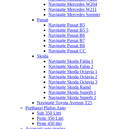
Navigație Mercedes W204
Navigație Mercedes W211
Navigație Mercedes Sprinter
Passat
Navigație Passat B5
Navigație Passat B5 5
Navigație Passat B6
Navigație Passat B7
Navigație Passat B8
Navigație Passat CC
Skoda
Navigație Skoda Fabia 1
Navigație Skoda Fabia 2
Navigație Skoda Octavia 1
Navigație Skoda Octavia 2
Navigație Skoda Octavia 3
Navigație Skoda Rapid
Navigație Skoda Superb 1
Navigație Skoda Superb 2
Navigație Toyota Avensis T25
Portbagaj Plafon Auto
Sub 350 Litri
Peste 350 Litri
Peste 450 litri
Accesorii auto masina