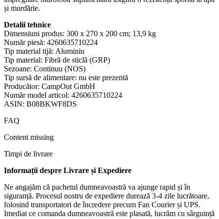
și murdărie.
Detalii tehnice
Dimensiuni produs: ‎300 x 270 x 200 cm; 13,9 kg
Număr piesă: ‎4260635710224
Tip material tijă: ‎Aluminiu
Tip material: ‎Fibră de sticlă (GRP)
Sezoane: ‎Continuu (NOS)
Tip sursă de alimentare: ‎nu este prezentă
Producător: ‎CampOut GmbH
Număr model articol: ‎4260635710224
ASIN: ‎B08BKWF8DS
FAQ
Content missing
Timpi de livrare
Informații despre Livrare și Expediere
Ne angajăm că pachetul dumneavoastră va ajunge rapid și în
siguranță. Procesul nostru de expediere durează 3-4 zile lucrătoare,
folosind transportatori de încredere precum Fan Courier și UPS.
Imediat ce comanda dumneavoastră este plasată, lucrăm cu sârguință