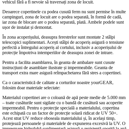
vehicul fără a fi nevoie să traversați zona de locuit.
Deoarece copertinele cu podea cusută ferm nu sunt permise în multe
campinguri, zona de locuit are o podea separată, în formă de cadă,
iar zona de blocare are o podea separată, plată. Ambele podele sunt
ușor de instalat și demontat.
În zona acoperișului, deasupra ferestrelor sunt montate 2 stâlpi
telescopici suplimentari. Acești stâlpi de acoperiș asigură o tensiune
perfectă a întregului acoperiș al cortului, inclusiv a acoperișului de
protecție împotriva intemperiilor de deasupra zonei de intrare.
Pentru a facilita asamblarea, în geanta de ambalare sunt cusute
instrucțiuni de asamblare ilustrate și impermeabile. Geanta de
transport extra mare asigură reîmpachetarea fără stres a copertinei.
Ca o caracteristică de calitate a corturilor noastre yourGEAR,
folosim doar materiale selectate:
Materialul copertinei are o coloană de apă peste medie de 5.000 mm
– toate cusăturile sunt sigilate cu o bandă de cusătură sau acoperite
impermeabil. Pentru o protecție specială a materialului, copertina
este echipată cu un factor de protecție solară ridicat de UV 50+.
Acest strat UV reduce oboseala materialului și, în același timp,
protejează persoanele și materialele de expunerea excesivă la UV. O
impregnare hidrofobă suplimentară asigură o rezistență sporită la apă