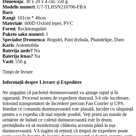
Dimensija
: 30 x 20 x 4 cm; 550 g
Modelis numeri
: U7-TLHSN210706-FBA
Baro
Rangi
: 101cm * 46cm
Materiale
: 600D Oxford teper, PVC
Formi
: Reckteangulári
Paketo sako numeri
: 1
Specialne Dromenca
: Regulel, Pani drzhala, Phandelipe, Duro
Karis
: Automobila
Baterija ande?
Na
Baterija lenas?
Na
Vasti
: 550 g
Timpi de livrare
Informații despre Livrare și Expediere
Ne angajăm că pachetul dumneavoastră va ajunge rapid și în
siguranță. Procesul nostru de expediere durează 3-4 zile lucrătoare,
folosind transportatori de încredere precum Fan Courier și UPS.
Imediat ce comanda dumneavoastră este plasată, lucrăm cu sârguință
pentru a o expedia cât mai repede posibil. Veți primi un număr de
urmărire de îndată ce coletul dumneavoastră este în drum,
permițându-vă să monitorizați călătoria acestuia până la ușa
dumneavoastră. Vă rugăm să rețineți că timpul de expediere poate