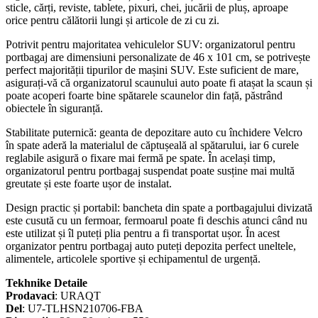
sticle, cărți, reviste, tablete, pixuri, chei, jucării de pluș, aproape
orice pentru călătorii lungi și articole de zi cu zi.
Potrivit pentru majoritatea vehiculelor SUV: organizatorul pentru
portbagaj are dimensiuni personalizate de 46 x 101 cm, se potrivește
perfect majorității tipurilor de mașini SUV. Este suficient de mare,
asigurați-vă că organizatorul scaunului auto poate fi atașat la scaun și
poate acoperi foarte bine spătarele scaunelor din față, păstrând
obiectele în siguranță.
Stabilitate puternică: geanta de depozitare auto cu închidere Velcro
în spate aderă la materialul de căptușeală al spătarului, iar 6 curele
reglabile asigură o fixare mai fermă pe spate. În același timp,
organizatorul pentru portbagaj suspendat poate susține mai multă
greutate și este foarte ușor de instalat.
Design practic și portabil: bancheta din spate a portbagajului divizată
este cusută cu un fermoar, fermoarul poate fi deschis atunci când nu
este utilizat și îl puteți plia pentru a fi transportat ușor. În acest
organizator pentru portbagaj auto puteți depozita perfect uneltele,
alimentele, articolele sportive și echipamentul de urgență.
Tekhnike Detaile
Prodavaci
: URAQT
Del
: U7-TLHSN210706-FBA