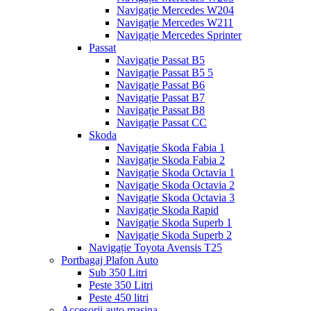
Navigație Mercedes W204
Navigație Mercedes W211
Navigație Mercedes Sprinter
Passat
Navigație Passat B5
Navigație Passat B5 5
Navigație Passat B6
Navigație Passat B7
Navigație Passat B8
Navigație Passat CC
Skoda
Navigație Skoda Fabia 1
Navigație Skoda Fabia 2
Navigație Skoda Octavia 1
Navigație Skoda Octavia 2
Navigație Skoda Octavia 3
Navigație Skoda Rapid
Navigație Skoda Superb 1
Navigație Skoda Superb 2
Navigație Toyota Avensis T25
Portbagaj Plafon Auto
Sub 350 Litri
Peste 350 Litri
Peste 450 litri
Accesorii auto masina