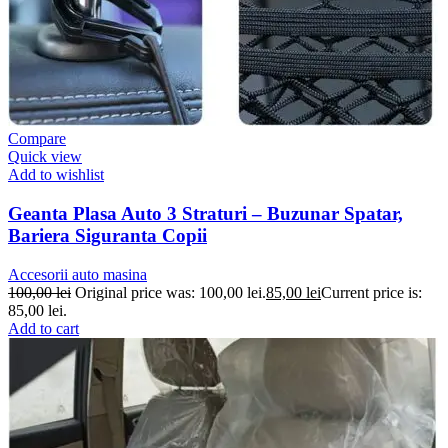
Compare
Quick view
Add to wishlist
Geanta Plasa Auto 3 Straturi – Buzunar Spatar,
Bariera Siguranta Copii
Accesorii auto masina
100,00
lei
Original price was: 100,00 lei.
85,00
lei
Current price is:
85,00 lei.
Add to cart