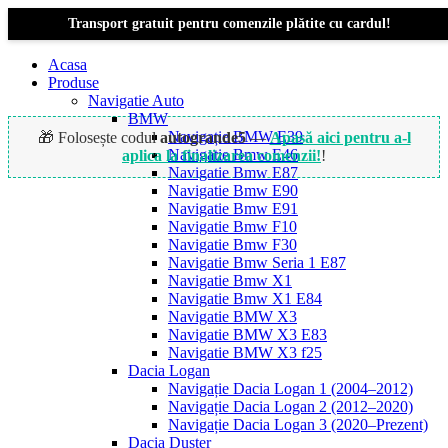
Transport gratuit pentru comenzile plătite cu cardul!
Acasa
Produse
Navigatie Auto
BMW
Navigație BMW E39
🎁 Folosește codul
autogrande5
—
Apasă aici pentru a-l
Navigatie Bmw E46
aplica la finalizarea comenzii!
!
Navigatie Bmw E87
Navigatie Bmw E90
Navigatie Bmw E91
-22%
Navigatie Bmw F10
Navigatie Bmw F30
Navigatie Bmw Seria 1 E87
Navigatie Bmw X1
Navigatie Bmw X1 E84
Navigatie BMW X3
Navigatie BMW X3 E83
Navigatie BMW X3 f25
Dacia Logan
Navigație Dacia Logan 1 (2004–2012)
Navigație Dacia Logan 2 (2012–2020)
Navigație Dacia Logan 3 (2020–Prezent)
Dacia Duster