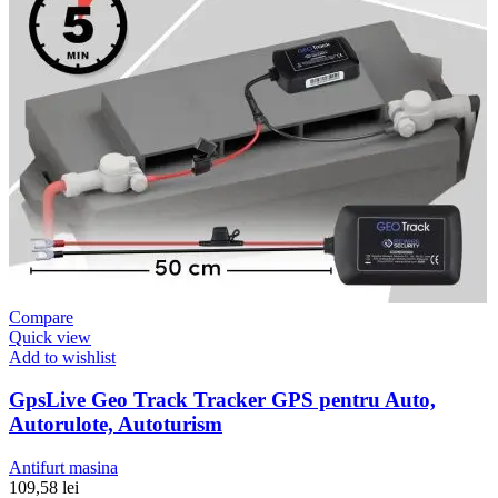
Compare
Quick view
Add to wishlist
GpsLive Geo Track Tracker GPS pentru Auto,
Autorulote, Autoturism
Antifurt masina
109,58
lei