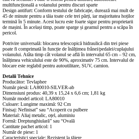
multifuncțională a volanului pentru discuri sparte
Design antifurt: Conform testului de fabricație, durează mai mult de
45 de minute pentru a tăia toate cele trei părți, iar majoritatea hoților
termină în 5 minute. Acest lucru este foarte sigur pentru proprietarii
de mașini. În același timp, poate sparge și geamul pentru a scăpa în
pericol.
Potrivire universală: blocarea telescopică hidraulică din trei piese
poate fi comprimată în funcție de înălțimea frânei/pedalei/cuplajului
volanului. Atâta timp cât volanul se află în intervalul 65 cm – 92 cm,
înălțimea vehiculului este de 90%, aproximativ 75 cm. Intervalul de
blocare este reglabil pentru autoutilitare, SUV, camion.
Detalii Tehnice
Producător: ‎Tevlaphee
Număr piesă: ‎LA80010-SILVER-ab
Dimensiuni produs: ‎40,39 x 15,24 x 6,6 cm; 1,81 kg
Număr model articol: ‎LA80010
Culoare: ‎Lungime maximă: 92 Cm
Finisaj: ‎Nefinisat” sau “Acoperit cu pulbere
Material: ‎Aliaj metalic, oțel, aluminiu
Formă: ‎Dreptunghiulară” sau “Ovală
Cantitate pachet articol: ‎1
Număr de piese: ‎1
Caracteristici speciale: ‎Rezistent la tăiere