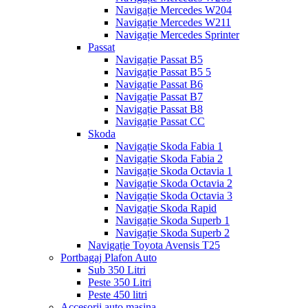
Navigație Mercedes W204
Navigație Mercedes W211
Navigație Mercedes Sprinter
Passat
Navigație Passat B5
Navigație Passat B5 5
Navigație Passat B6
Navigație Passat B7
Navigație Passat B8
Navigație Passat CC
Skoda
Navigație Skoda Fabia 1
Navigație Skoda Fabia 2
Navigație Skoda Octavia 1
Navigație Skoda Octavia 2
Navigație Skoda Octavia 3
Navigație Skoda Rapid
Navigație Skoda Superb 1
Navigație Skoda Superb 2
Navigație Toyota Avensis T25
Portbagaj Plafon Auto
Sub 350 Litri
Peste 350 Litri
Peste 450 litri
Accesorii auto masina