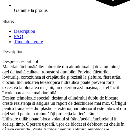
Garantie la produs
Share:
Description
FAQ
Timpi de livrare
Description
Despre acest articol
Materiale îmbunătățite: fabricate din aluminiu/aliaj de aluminiu și
oțel de înaltă calitate, robuste și durabile. Previne tăieturile,
loviturile, coroziunea și crăpăturile și rezistă la șlefuire, fierăstrău,
ciocan. Încuietoarea telescopică hidraulică poate preveni forța
excesivă la blocarea mașinii, nu deteriorează mașina, astfel încât
încuietoarea este mai durabilă
Design tehnologic special: designul cilindrului dublu de blocare
crește rezistența și asigură un raport de deschidere mai mic. Cârligul
pentru frână este din plastic la exterior, iar interiorul este fabricat din
oțel solid pentru a îmbunătăți protecția la fierăstrău
Utilizare utilă: poate bloca volanul și frâna/pedala/ambreiajul în
același timp. Operare ușoară, ușor de blocat și deblocat cu cheile în
câteva secunde. Poate fi folosit pentru antifurt, autoblocare