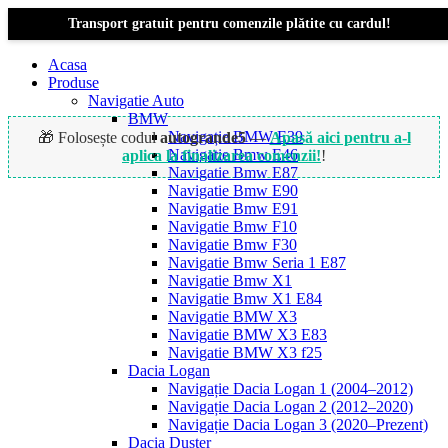
Transport gratuit pentru comenzile plătite cu cardul!
Acasa
Produse
Navigatie Auto
BMW
Navigație BMW E39
🎁 Folosește codul
autogrande5
—
Apasă aici pentru a-l
Navigatie Bmw E46
aplica la finalizarea comenzii!
!
Navigatie Bmw E87
Navigatie Bmw E90
Navigatie Bmw E91
Navigatie Bmw F10
Navigatie Bmw F30
Navigatie Bmw Seria 1 E87
Navigatie Bmw X1
Navigatie Bmw X1 E84
Navigatie BMW X3
Navigatie BMW X3 E83
Navigatie BMW X3 f25
Dacia Logan
Navigație Dacia Logan 1 (2004–2012)
Navigație Dacia Logan 2 (2012–2020)
Navigație Dacia Logan 3 (2020–Prezent)
Dacia Duster