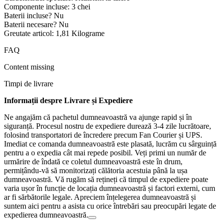
Componente incluse: ‎3 chei
Baterii incluse? ‎Nu
Baterii necesare? ‎Nu
Greutate articol: ‎1,81 Kilograme
FAQ
Content missing
Timpi de livrare
Informații despre Livrare și Expediere
Ne angajăm că pachetul dumneavoastră va ajunge rapid și în
siguranță. Procesul nostru de expediere durează 3-4 zile lucrătoare,
folosind transportatori de încredere precum Fan Courier și UPS.
Imediat ce comanda dumneavoastră este plasată, lucrăm cu sârguință
pentru a o expedia cât mai repede posibil. Veți primi un număr de
urmărire de îndată ce coletul dumneavoastră este în drum,
permițându-vă să monitorizați călătoria acestuia până la ușa
dumneavoastră. Vă rugăm să rețineți că timpul de expediere poate
varia ușor în funcție de locația dumneavoastră și factori externi, cum
ar fi sărbătorile legale. Apreciem înțelegerea dumneavoastră și
suntem aici pentru a asista cu orice întrebări sau preocupări legate de
expedierea dumneavoastră.