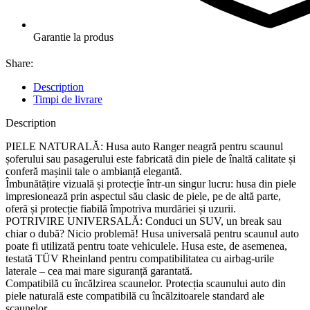
Garantie la produs
Share:
Description
Timpi de livrare
Description
PIELE NATURALĂ: Husa auto Ranger neagră pentru scaunul
șoferului sau pasagerului este fabricată din piele de înaltă calitate și
conferă mașinii tale o ambianță elegantă.
Îmbunătățire vizuală și protecție într-un singur lucru: husa din piele
impresionează prin aspectul său clasic de piele, pe de altă parte,
oferă și protecție fiabilă împotriva murdăriei și uzurii.
POTRIVIRE UNIVERSALĂ: Conduci un SUV, un break sau
chiar o dubă? Nicio problemă! Husa universală pentru scaunul auto
poate fi utilizată pentru toate vehiculele. Husa este, de asemenea,
testată TÜV Rheinland pentru compatibilitatea cu airbag-urile
laterale – cea mai mare siguranță garantată.
Compatibilă cu încălzirea scaunelor. Protecția scaunului auto din
piele naturală este compatibilă cu încălzitoarele standard ale
scaunelor.