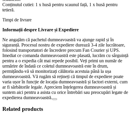
Conținutul cutiei: 1 x husă pentru scaunul față, 1 x husă pentru
tetieră.
Timpi de livrare
Informații despre Livrare și Expediere
Ne angajăm că pachetul dumneavoastră va ajunge rapid și în
siguranță. Procesul nostru de expediere durează 3-4 zile lucrătoare,
folosind transportatori de încredere precum Fan Courier și UPS.
Imediat ce comanda dumneavoastră este plasată, lucrăm cu sârguință
pentru a o expedia cât mai repede posibil. Veți primi un număr de
urmărire de îndată ce coletul dumneavoastră este în drum,
permițându-vă să monitorizați călătoria acestuia până la ușa
dumneavoastră. Vă rugăm să rețineți că timpul de expediere poate
varia ușor în funcție de locația dumneavoastră și factori externi, cum
ar fi sărbătorile legale. Apreciem înțelegerea dumneavoastră și
suntem aici pentru a asista cu orice întrebări sau preocupări legate de
expedierea dumneavoastră.
Related products