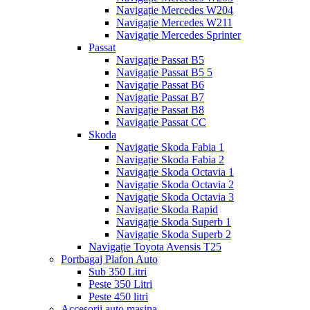
Navigație Mercedes W204
Navigație Mercedes W211
Navigație Mercedes Sprinter
Passat
Navigație Passat B5
Navigație Passat B5 5
Navigație Passat B6
Navigație Passat B7
Navigație Passat B8
Navigație Passat CC
Skoda
Navigație Skoda Fabia 1
Navigație Skoda Fabia 2
Navigație Skoda Octavia 1
Navigație Skoda Octavia 2
Navigație Skoda Octavia 3
Navigație Skoda Rapid
Navigație Skoda Superb 1
Navigație Skoda Superb 2
Navigație Toyota Avensis T25
Portbagaj Plafon Auto
Sub 350 Litri
Peste 350 Litri
Peste 450 litri
Accesorii auto masina