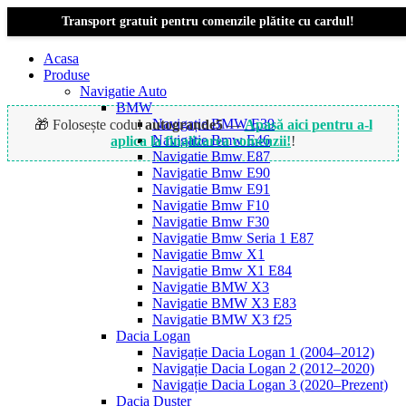
Transport gratuit pentru comenzile plătite cu cardul!
Acasa
Produse
Navigatie Auto
BMW
Navigație BMW E39
🎁 Folosește codul
autogrande5
—
Apasă aici pentru a-l
Navigatie Bmw E46
aplica la finalizarea comenzii!
!
Navigatie Bmw E87
Navigatie Bmw E90
Navigatie Bmw E91
-14%
Navigatie Bmw F10
Navigatie Bmw F30
Navigatie Bmw Seria 1 E87
Navigatie Bmw X1
Navigatie Bmw X1 E84
Navigatie BMW X3
Navigatie BMW X3 E83
Navigatie BMW X3 f25
Dacia Logan
Navigație Dacia Logan 1 (2004–2012)
Navigație Dacia Logan 2 (2012–2020)
Navigație Dacia Logan 3 (2020–Prezent)
Dacia Duster