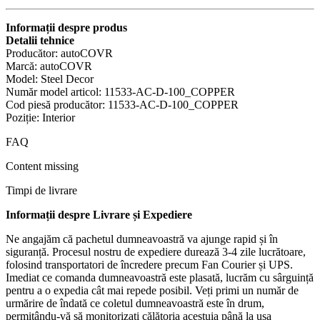
Informații despre produs
Detalii tehnice
Producător: ‎autoCOVR
Marcă: ‎autoCOVR
Model: ‎Steel Decor
Număr model articol: ‎11533-AC-D-100_COPPER
Cod piesă producător: ‎11533-AC-D-100_COPPER
Poziție: ‎Interior
FAQ
Content missing
Timpi de livrare
Informații despre Livrare și Expediere
Ne angajăm că pachetul dumneavoastră va ajunge rapid și în
siguranță. Procesul nostru de expediere durează 3-4 zile lucrătoare,
folosind transportatori de încredere precum Fan Courier și UPS.
Imediat ce comanda dumneavoastră este plasată, lucrăm cu sârguință
pentru a o expedia cât mai repede posibil. Veți primi un număr de
urmărire de îndată ce coletul dumneavoastră este în drum,
permițându-vă să monitorizați călătoria acestuia până la ușa