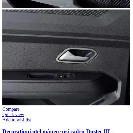
Compare
Quick view
Add to wishlist
Decoratiuni oțel mânere uși cadru Duster III –