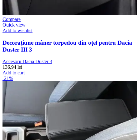
Compare
Quick view
Add to wishlist
Decorațiune mâner torpedou din oțel pentru Dacia
Duster III 3
Accesorii Dacia Duster 3
136,94
lei
Add to cart
-21%