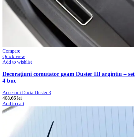
Compare
Quick view
Add to wishlist
Decorațiuni comutator geam Duster III argintiu – set
4 buc
Accesorii Dacia Duster 3
408,66
lei
Add to cart