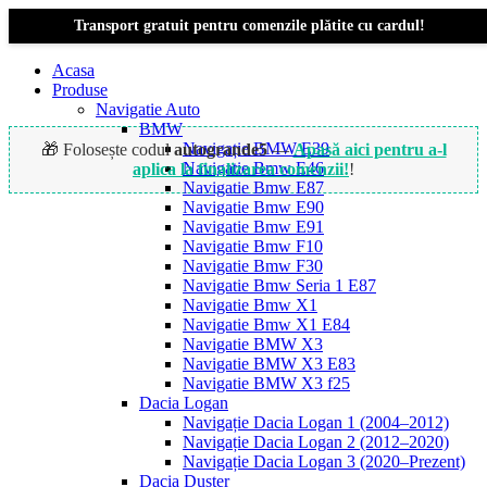
Transport gratuit pentru comenzile plătite cu cardul!
Acasa
Produse
Navigatie Auto
BMW
Navigație BMW E39
🎁 Folosește codul
autogrande5
—
Apasă aici pentru a-l
Navigatie Bmw E46
aplica la finalizarea comenzii!
!
Navigatie Bmw E87
Navigatie Bmw E90
Navigatie Bmw E91
Navigatie Bmw F10
Navigatie Bmw F30
Navigatie Bmw Seria 1 E87
Navigatie Bmw X1
Navigatie Bmw X1 E84
Navigatie BMW X3
Navigatie BMW X3 E83
Navigatie BMW X3 f25
Dacia Logan
Navigație Dacia Logan 1 (2004–2012)
Navigație Dacia Logan 2 (2012–2020)
Navigație Dacia Logan 3 (2020–Prezent)
Dacia Duster