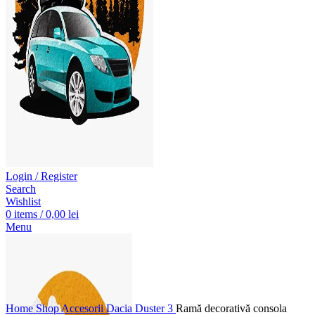
Click to enlarge
Login / Register
Search
Wishlist
0
items
/
0,00
lei
Menu
Home
Shop
Accesorii Dacia Duster 3
Ramă decorativă consola