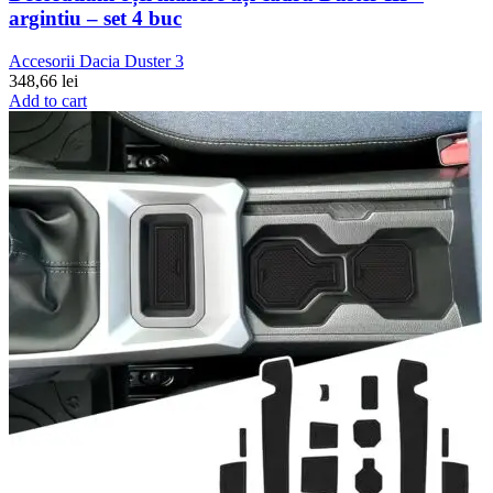
argintiu – set 4 buc
Accesorii Dacia Duster 3
348,66
lei
Add to cart