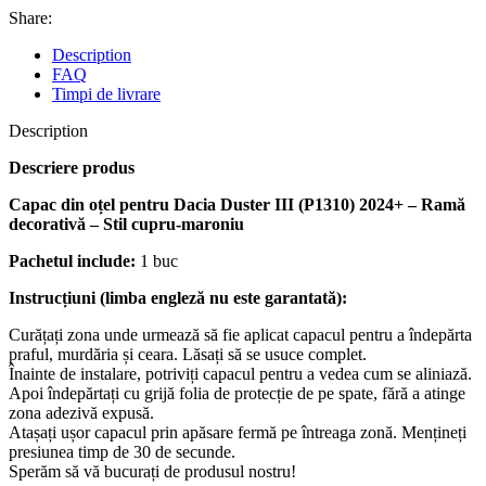
Share:
Description
FAQ
Timpi de livrare
Description
Descriere produs
Capac din oțel pentru Dacia Duster III (P1310) 2024+ – Ramă
decorativă – Stil cupru-maroniu
Pachetul include:
1 buc
Instrucțiuni (limba engleză nu este garantată):
Curățați zona unde urmează să fie aplicat capacul pentru a îndepărta
praful, murdăria și ceara. Lăsați să se usuce complet.
Înainte de instalare, potriviți capacul pentru a vedea cum se aliniază.
Apoi îndepărtați cu grijă folia de protecție de pe spate, fără a atinge
zona adezivă expusă.
Atașați ușor capacul prin apăsare fermă pe întreaga zonă. Mențineți
presiunea timp de 30 de secunde.
Sperăm să vă bucurați de produsul nostru!