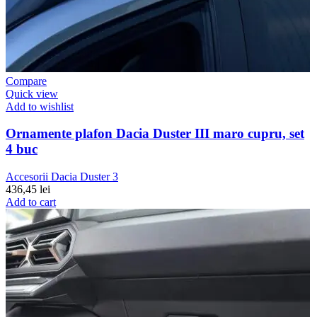
Compare
Quick view
Add to wishlist
Ornamente plafon Dacia Duster III maro cupru, set
4 buc
Accesorii Dacia Duster 3
436,45
lei
Add to cart