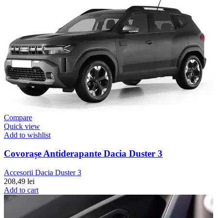
Compare
Quick view
Add to wishlist
Covorașe Antiderapante Dacia Duster 3
Accesorii Dacia Duster 3
208,49
lei
Add to cart