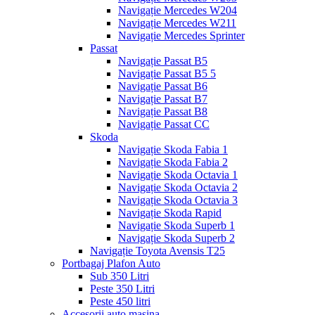
Navigație Mercedes W204
Navigație Mercedes W211
Navigație Mercedes Sprinter
Passat
Navigație Passat B5
Navigație Passat B5 5
Navigație Passat B6
Navigație Passat B7
Navigație Passat B8
Navigație Passat CC
Skoda
Navigație Skoda Fabia 1
Navigație Skoda Fabia 2
Navigație Skoda Octavia 1
Navigație Skoda Octavia 2
Navigație Skoda Octavia 3
Navigație Skoda Rapid
Navigație Skoda Superb 1
Navigație Skoda Superb 2
Navigație Toyota Avensis T25
Portbagaj Plafon Auto
Sub 350 Litri
Peste 350 Litri
Peste 450 litri
Accesorii auto masina