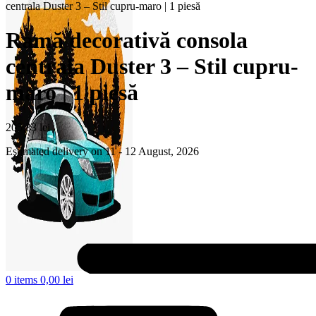
centrala Duster 3 – Stil cupru-maro | 1 piesă
Ramă decorativă consola
centrala Duster 3 – Stil cupru-
maro | 1 piesă
205,33
lei
Estimated delivery on 11 - 12 August, 2026
0
items
0,00
lei