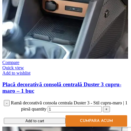
Compare
Quick view
Add to wishlist
Placă decorativă consolă centrală Duster 3 cupru-
maro – 1 buc
Accesorii Dacia Duster 3
Ramă decorativă consola centrala Duster 3 - Stil cupru-maro | 1
205,42
lei
piesă quantity
Add to cart
Add to cart
CUMPARA ACUM