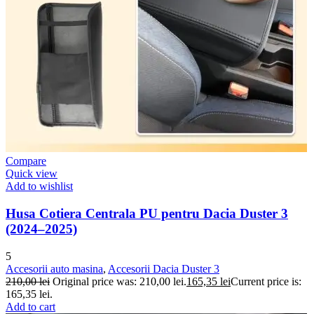
Compare
Quick view
Add to wishlist
Husa Cotiera Centrala PU pentru Dacia Duster 3
(2024–2025)
5
Accesorii auto masina
,
Accesorii Dacia Duster 3
210,00
lei
Original price was: 210,00 lei.
165,35
lei
Current price is:
165,35 lei.
Add to cart