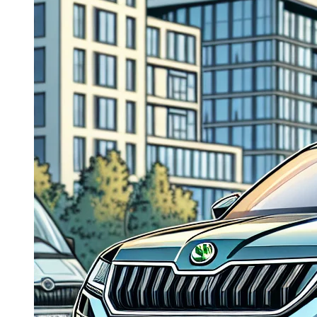
Dacia Duster
Navigatie Duster 2011
Navigatie Duster 2019
Audi
Navigatie Audi A3 8p
Navigatie Audi A4
Navigatie Audi A4 B6
Navigatie Audi A4 B7
Navigatie Audi A4 B8
Navigatie Audi A5
Navigatie Audi A6 C5
Navigatie Audi A6 C6
Navigatie Audi A6 C7
Navigatie Audi Q5
Ford
Navigație Ford Fiesta
Navigație Ford Focus 1
Navigație Ford Focus 2
Navigație Ford Focus MK3
Navigație Ford Mondeo MK3
Navigație Ford Mondeo MK4
Navigație Ford Transit
Mercedes
Navigație Mercedes C Class W203
Navigație Mercedes C Class W204