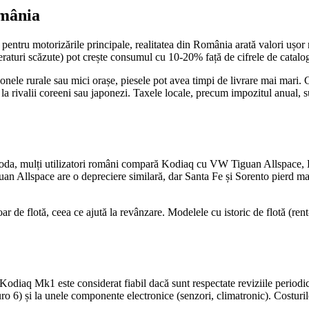
omânia
entru motorizările principale, realitatea din România arată valori ușor 
peraturi scăzute) pot crește consumul cu 10-20% față de cifrele de catalo
onele rurale sau mici orașe, piesele pot avea timpi de livrare mai mari.
la rivalii coreeni sau japonezi. Taxele locale, precum impozitul anual, su
da, mulți utilizatori români compară Kodiaq cu VW Tiguan Allspace, H
 Tiguan Allspace are o depreciere similară, dar Santa Fe și Sorento pierd m
 de flotă, ceea ce ajută la revânzare. Modelele cu istoric de flotă (rent
, Kodiaq Mk1 este considerat fiabil dacă sunt respectate reviziile perio
o 6) și la unele componente electronice (senzori, climatronic). Costurile