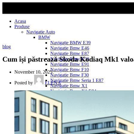
Acasa
Produse
Navigatie Auto
BMW
Navigație BMW E39
blog
Navigatie Bmw E46
Navigatie Bmw E87
Cum își păstrează Skoda Kodiaq Mk1 valo
Navigatie Bmw E90
Navigatie Bmw E91
Navigatie Bmw F10
November 10, 2025
Navigatie Bmw F30
Navigatie Bmw Seria 1 E87
Posted by
ELENA
Navigatie Bmw X1
Navigatie Bmw X1 E84
Navigatie BMW X3
Navigatie BMW X3 E83
Navigatie BMW X3 f25
Dacia Logan
Navigație Dacia Logan 1 (2004–2012)
Navigație Dacia Logan 2 (2012–2020)
Navigație Dacia Logan 3 (2020–Prezent)