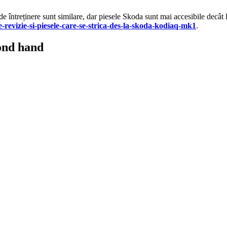
treținere sunt similare, dar piesele Skoda sunt mai accesibile decât la 
e-revizie-si-piesele-care-se-strica-des-la-skoda-kodiaq-mk1
.
ond hand
Navigație Auto 12.3 Inch pentr...
99,00
lei
Original price was: 1.999,00 lei.
1.690,00
lei
Current price is: 1.690,00
ADD TO CART