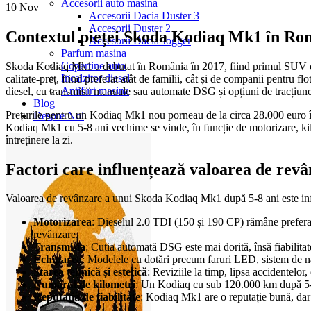
Accesorii auto masina
10
Nov
Accesorii Dacia Duster 3
Accesorii Duster 2
Contextul pieței Skoda Kodiaq Mk1 în Ro
Accesorii Dacia Jogger
Parfum masina
Copertine auto
Skoda Kodiaq Mk1 a debutat în România în 2017, fiind primul SUV de mar
Incalzitor diesel
calitate-preț, fiind preferat atât de familii, cât și de companii pent
Antifurt masina
diesel, cu transmisii manuale sau automate DSG și opțiuni de tracțiune
Blog
Prețurile pentru un Kodiaq Mk1 nou porneau de la circa 28.000 euro î
Despre Noi
Kodiaq Mk1 cu 5-8 ani vechime se vinde, în funcție de motorizare, kilo
întreținere la zi.
Factori care influențează valoarea de rev
Valoarea de revânzare a unui Skoda Kodiaq Mk1 după 5-8 ani este influ
Motorizarea
: Dieselul 2.0 TDI (150 și 190 CP) rămâne preferat 
revânzare.
Transmisia
: Cutia automată DSG este mai dorită, însă fiabilitat
Echiparea
: Modelele cu dotări precum faruri LED, sistem de nav
Starea tehnică și estetică
: Reviziile la timp, lipsa accidentelor,
Numărul de kilometri
: Un Kodiaq cu sub 120.000 km după 5-8
Reputația de fiabilitate
: Kodiaq Mk1 are o reputație bună, da