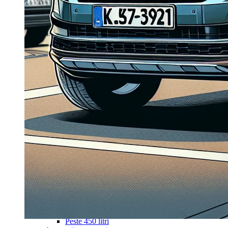
Navigație Mercedes W203
Navigație Mercedes W204
Navigație Mercedes W211
Navigație Mercedes Sprinter
Passat
Navigație Passat B5
Navigație Passat B5 5
Navigație Passat B6
Navigație Passat B7
Navigație Passat B8
Navigație Passat CC
Skoda
Navigație Skoda Fabia 1
Navigație Skoda Fabia 2
Navigație Skoda Octavia 1
Navigație Skoda Octavia 2
Navigație Skoda Octavia 3
Navigație Skoda Rapid
Navigație Skoda Superb 1
Navigație Skoda Superb 2
Navigație Toyota Avensis T25
Portbagaj Plafon Auto
Sub 350 Litri
Peste 350 Litri
Peste 450 litri