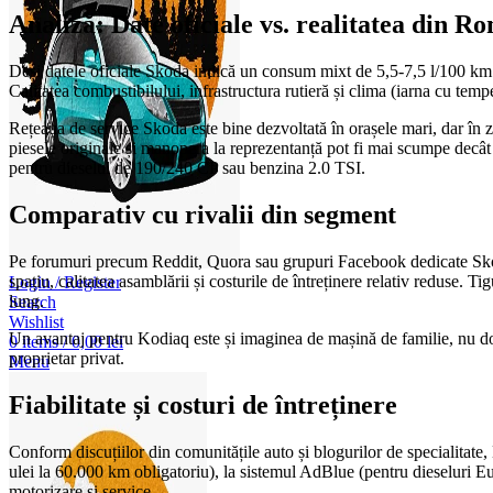
Analiză: Date oficiale vs. realitatea din R
Deși datele oficiale Skoda indică un consum mixt de 5,5-7,5 l/100 km p
Calitatea combustibilului, infrastructura rutieră și clima (iarna cu tem
Rețeaua de service Skoda este bine dezvoltată în orașele mari, dar în z
piesele originale și manopera la reprezentanță pot fi mai scumpe decât 
pentru dieselul de 190/240 CP sau benzina 2.0 TSI.
Comparativ cu rivalii din segment
Pe forumuri precum Reddit, Quora sau grupuri Facebook dedicate Sko
spațiu, calitatea asamblării și costurile de întreținere relativ reduse.
Login / Register
lung.
Search
Wishlist
Un avantaj pentru Kodiaq este și imaginea de mașină de familie, nu doar
0
items
/
0,00
lei
proprietar privat.
Menu
Fiabilitate și costuri de întreținere
Conform discuțiilor din comunitățile auto și blogurilor de specialitate
ulei la 60.000 km obligatoriu), la sistemul AdBlue (pentru dieseluri Eur
motorizare și service.