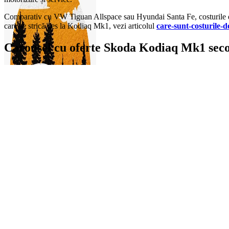
Comparativ cu VW Tiguan Allspace sau Hyundai Santa Fe, costurile de în
care se strică des la Kodiaq Mk1, vezi articolul
care-sunt-costurile-d
Carousel cu oferte Skoda Kodiaq Mk1 sec
On Sale
1.9
0
items
0,00
lei