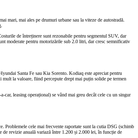
mai mari, mai ales pe drumuri urbane sau la viteze de autostradă.
g.
 Costurile de întreținere sunt rezonabile pentru segmentul SUV, dar
nt moderate pentru motorizările sub 2.0 litri, dar cresc semnificativ
yundai Santa Fe sau Kia Sorento. Kodiaq este apreciat pentru
ai mult la valoare, fiind percepute drept mai puțin solide pe termen
-a-car, leasing operațional) se vând mai greu decât cele cu un singur
dice. Problemele cele mai frecvente raportate sunt la cutia DSG (schimb
 de revizie anuală variază între 1.200 și 2.000 lei, în funcție de