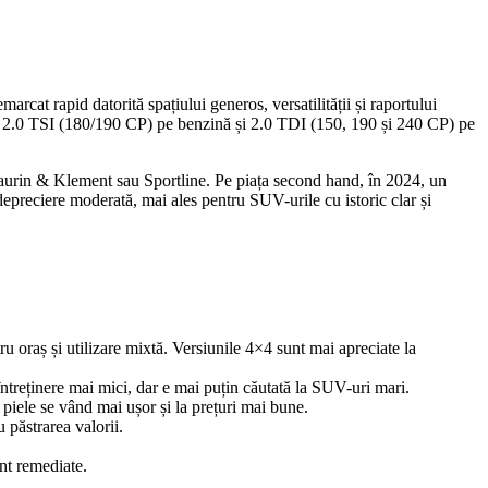
at rapid datorită spațiului generos, versatilității și raportului
CP), 2.0 TSI (180/190 CP) pe benzină și 2.0 TDI (150, 190 și 240 CP) pe
aurin & Klement sau Sportline. Pe piața second hand, în 2024, un
epreciere moderată, mai ales pentru SUV-urile cu istoric clar și
 oraș și utilizare mixtă. Versiunile 4×4 sunt mai apreciate la
întreținere mai mici, dar e mai puțin căutată la SUV-uri mari.
 piele se vând mai ușor și la prețuri mai bune.
u păstrarea valorii.
nt remediate.