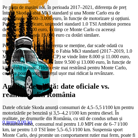
Pe piața de mașini noi, în perioada 2017–2021, diferența de preț
între o Skoda Fabia Mk3 standard și una Monte Carlo era de
aproximativ 2.000–3.000 euro, în funcție de motorizare și opțiuni.
Pentru exemplificare, un model standard 1.0 TSI Ambition pornea
de la circa 13.000 euro, în timp ce Monte Carlo cu aceeași
motorizare depășea 15.000 euro cu dotări similare.
Pe piața second hand, diferența se menține, dar scade odată cu
vechimea mașinii. În 2024, o Fabia Mk3 standard (2017–2019, 1.0
MPI sau 1.0 TSI, 70–110 CP) se vinde între 8.000 și 11.000 euro,
iar o Monte Carlo similară între 9.500 și 13.000 euro, în funcție de
kilometraj și stare. Oferta este mai restrânsă pentru Monte Carlo,
ceea ce poate menține prețul ușor mai ridicat la revânzare.
Analiză detaliată: date oficiale vs.
realitatea din România
Datele oficiale Skoda anunță consumuri de 4,5–5,5 l/100 km pentru
motorizările pe benzină și 3,5–4,2 l/100 km pentru diesel. În
realitate, pe drumurile din România, cu stil de condus urban și
0
items
0,00
lei
extraurban mixt, consumul real pentru 1.0 MPI este de 6–7 l/100
km, iar pentru 1.0 TSI între 5,5–6,5 l/100 km. Suspensia sport
Monte Carlo, deși promite un comportament rutier mai ferm, poate fi