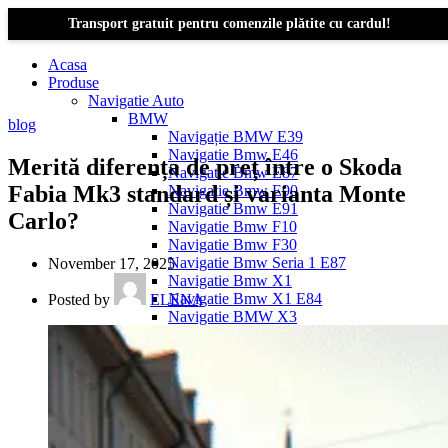
Transport gratuit pentru comenzile plătite cu cardul!
Acasa
Produse
Navigatie Auto
BMW
blog
Navigație BMW E39
Navigatie Bmw E46
Merită diferența de preț între o Skoda
Navigatie Bmw E87
Fabia Mk3 standard și varianta Monte
Navigatie Bmw E90
Navigatie Bmw E91
Carlo?
Navigatie Bmw F10
Navigatie Bmw F30
Navigatie Bmw Seria 1 E87
November 17, 2025
Navigatie Bmw X1
Navigatie Bmw X1 E84
Posted by
ELENA
Navigatie BMW X3
Navigatie BMW X3 E83
Navigatie BMW X3 f25
Dacia Logan
Navigație Dacia Logan 1 (2004–2012)
Navigație Dacia Logan 2 (2012–2020)
Navigație Dacia Logan 3 (2020–Prezent)
Dacia Duster