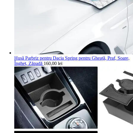
Husă Parbriz pentru Dacia Spring pentru Gheață, Praf, Soare,
Îngheț, Zăpadă
160,00
lei