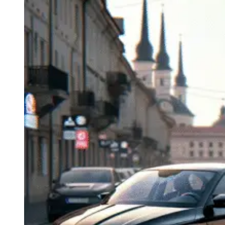
Navigatie Duster 2011
Navigatie Duster 2019
Audi
Navigatie Audi A3 8p
Navigatie Audi A4
Navigatie Audi A4 B6
Navigatie Audi A4 B7
Navigatie Audi A4 B8
Navigatie Audi A5
Navigatie Audi A6 C5
Navigatie Audi A6 C6
Navigatie Audi A6 C7
Navigatie Audi Q5
Ford
Navigație Ford Fiesta
Navigație Ford Focus 1
Navigație Ford Focus 2
Navigație Ford Focus MK3
Navigație Ford Mondeo MK3
Navigație Ford Mondeo MK4
Navigație Ford Transit
Mercedes
Navigație Mercedes C Class W203
Navigație Mercedes C Class W204
Navigație Mercedes W203