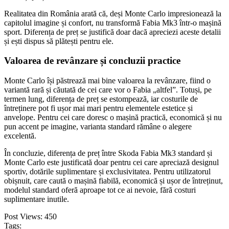
Realitatea din România arată că, deși Monte Carlo impresionează la
capitolul imagine și confort, nu transformă Fabia Mk3 într-o mașină
sport. Diferența de preț se justifică doar dacă apreciezi aceste detalii
și ești dispus să plătești pentru ele.
Valoarea de revânzare și concluzii practice
Monte Carlo își păstrează mai bine valoarea la revânzare, fiind o
variantă rară și căutată de cei care vor o Fabia „altfel”. Totuși, pe
termen lung, diferența de preț se estompează, iar costurile de
întreținere pot fi ușor mai mari pentru elementele estetice și
anvelope. Pentru cei care doresc o mașină practică, economică și nu
pun accent pe imagine, varianta standard rămâne o alegere
excelentă.
În concluzie, diferența de preț între Skoda Fabia Mk3 standard și
Monte Carlo este justificată doar pentru cei care apreciază designul
sportiv, dotările suplimentare și exclusivitatea. Pentru utilizatorul
obișnuit, care caută o mașină fiabilă, economică și ușor de întreținut,
modelul standard oferă aproape tot ce ai nevoie, fără costuri
suplimentare inutile.
Post Views:
450
Tags: