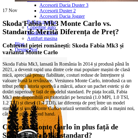
Accesorii Dacia Duster 3
17
Nov
Accesorii Duster 2
Accesorii Dacia Jogger
Parfum masina
Skoda Fabia Mk3 Monte Carlo vs.
Copertine auto
Standard: Merită Diferența de Preț?
Incalzitor diesel
Antifurt masina
Blog
Contextul pieței românești: Skoda Fabia Mk3 și
Despre Noi
varianta Monte Carlo
Skoda Fabia Mk3, lansată în România în 2014 și produsă până în
2021, a devenit rapid una dintre cele mai populare mașini de clasă
mică, apreciată pentru fiabilitate, costuri reduse de întreținere și
valoare bună la revânzare. Versiunea Monte Carlo, introdusă ca un
tribut pentru istoria sportivă a mărcii, aduce un pachet estetic și de
dotări superioare față de modelul standard. Pe piața locală, Fabia
Mk3 este disponibilă cu motorizări pe benzină (1.0 MPI, 1.0 TSI,
1.2 TSI) și diesel (1.4 TDI), iar diferența de preț între un model
standard și unul Monte Carlo variază semnificativ, atât la mașini noi,
cât și pe piața second hand.
Ce oferă Monte Carlo în plus față de
Skoda Fabia Mk3 standard?