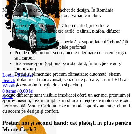
Monte Carlo nu este doar un pachet de design. În România,
diferențele principale între cele două variante includ:
Jante de aliaj de 16 sau 17 inch cu design exclusiv
Elemente exterioare negre (grilă, oglinzi, plafon, difuzor
spate)
Scaune sport cu tapițerie specială și suport lateral îmbunătățit
Volan sport îmbrăcat în piele perforată
Pedale din aluminiu și ornamente interioare cu accente roșii
sau carbon
Suspensie sport (opțional sau standard, în funcție de an și
motorizare)
Dotări suplimentare precum climatizare automată, sistem
Login / Register
infotainment mai avansat, senzori de parcare, faruri LED sau
Search
bi-xenon (în funcție de an și pachet)
Wishlist
0
items
/
0,00
lei
Aceste diferențe sunt vizibile imediat și oferă un aer mai premium și
Menu
sportiv mașinii, însă nu implică modificări majore de motorizare sau
performanță. Monte Carlo nu este un model sportiv autentic, ci unul
cu accent pe design și confort.
Prețuri noi și second hand: cât plătești în plus pentru
Monte Carlo?