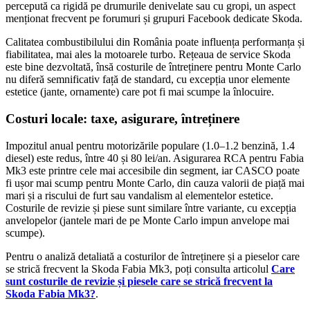
percepută ca rigidă pe drumurile denivelate sau cu gropi, un aspect
menționat frecvent pe forumuri și grupuri Facebook dedicate Skoda.
Calitatea combustibilului din România poate influența performanța și
fiabilitatea, mai ales la motoarele turbo. Rețeaua de service Skoda
este bine dezvoltată, însă costurile de întreținere pentru Monte Carlo
nu diferă semnificativ față de standard, cu excepția unor elemente
estetice (jante, ornamente) care pot fi mai scumpe la înlocuire.
Costuri locale: taxe, asigurare, întreținere
Impozitul anual pentru motorizările populare (1.0–1.2 benzină, 1.4
diesel) este redus, între 40 și 80 lei/an. Asigurarea RCA pentru Fabia
Mk3 este printre cele mai accesibile din segment, iar CASCO poate
fi ușor mai scump pentru Monte Carlo, din cauza valorii de piață mai
mari și a riscului de furt sau vandalism al elementelor estetice.
Costurile de revizie și piese sunt similare între variante, cu excepția
anvelopelor (jantele mari de pe Monte Carlo impun anvelope mai
scumpe).
Pentru o analiză detaliată a costurilor de întreținere și a pieselor care
se strică frecvent la Skoda Fabia Mk3, poți consulta articolul
Care
sunt costurile de revizie și piesele care se strică frecvent la
Skoda Fabia Mk3?
.