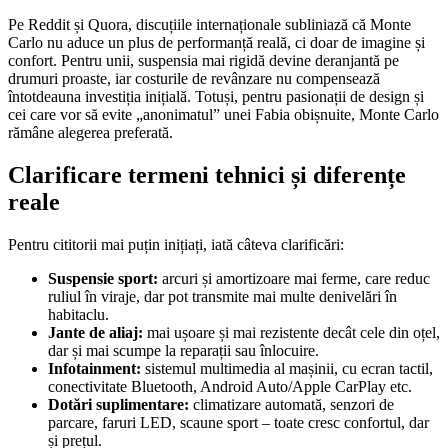
Pe Reddit și Quora, discuțiile internaționale subliniază că Monte
Carlo nu aduce un plus de performanță reală, ci doar de imagine și
confort. Pentru unii, suspensia mai rigidă devine deranjantă pe
drumuri proaste, iar costurile de revânzare nu compensează
întotdeauna investiția inițială. Totuși, pentru pasionații de design și
cei care vor să evite „anonimatul” unei Fabia obișnuite, Monte Carlo
rămâne alegerea preferată.
Clarificare termeni tehnici și diferențe
reale
Pentru cititorii mai puțin inițiați, iată câteva clarificări:
Suspensie sport:
arcuri și amortizoare mai ferme, care reduc
ruliul în viraje, dar pot transmite mai multe denivelări în
habitaclu.
Jante de aliaj:
mai ușoare și mai rezistente decât cele din oțel,
dar și mai scumpe la reparații sau înlocuire.
Infotainment:
sistemul multimedia al mașinii, cu ecran tactil,
conectivitate Bluetooth, Android Auto/Apple CarPlay etc.
Dotări suplimentare:
climatizare automată, senzori de
parcare, faruri LED, scaune sport – toate cresc confortul, dar
și prețul.