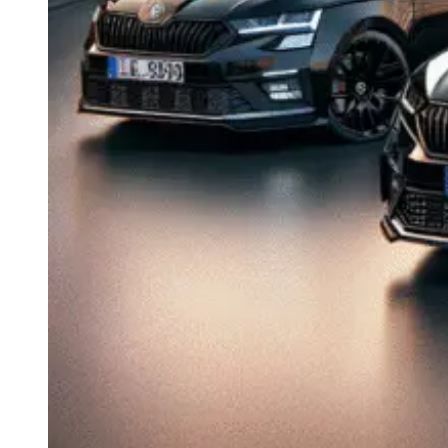
Navigație Mercedes W204
Navigație Mercedes W211
Navigație Mercedes Sprinter
Passat
Navigație Passat B5
Navigație Passat B5 5
Navigație Passat B6
Navigație Passat B7
Navigație Passat B8
Navigație Passat CC
Skoda
Navigație Skoda Fabia 1
Navigație Skoda Fabia 2
Navigație Skoda Octavia 1
Navigație Skoda Octavia 2
Navigație Skoda Octavia 3
Navigație Skoda Rapid
Navigație Skoda Superb 1
Navigație Skoda Superb 2
Navigație Toyota Avensis T25
Portbagaj Plafon Auto
Sub 350 Litri
Peste 350 Litri
Peste 450 litri
Accesorii auto masina