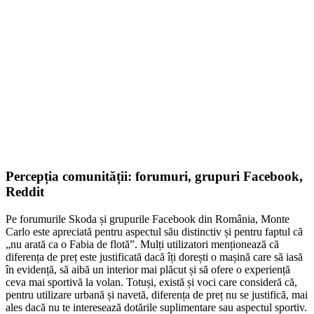
Cutie de depozitare în consolă...
145,97
lei
ADD TO CART
Percepția comunității: forumuri, grupuri Facebook,
Reddit
Pe forumurile Skoda și grupurile Facebook din România, Monte
Carlo este apreciată pentru aspectul său distinctiv și pentru faptul că
„nu arată ca o Fabia de flotă”. Mulți utilizatori menționează că
diferența de preț este justificată dacă îți dorești o mașină care să iasă
în evidență, să aibă un interior mai plăcut și să ofere o experiență
ceva mai sportivă la volan. Totuși, există și voci care consideră că,
pentru utilizare urbană și navetă, diferența de preț nu se justifică, mai
ales dacă nu te interesează dotările suplimentare sau aspectul sportiv.