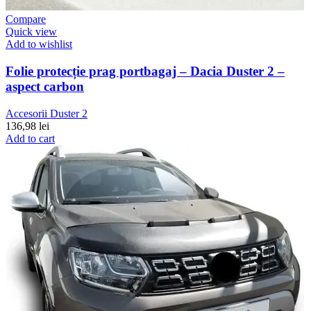
Compare
Quick view
Add to wishlist
Folie protecție prag portbagaj – Dacia Duster 2 –
aspect carbon
Accesorii Duster 2
136,98
lei
Add to cart