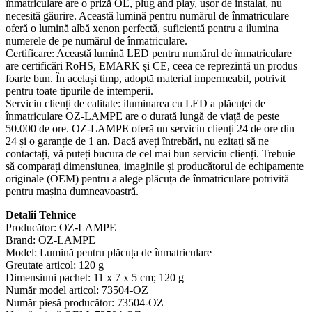
înmatriculare are o priză OE, plug and play, ușor de instalat, nu
necesită găurire. Această lumină pentru numărul de înmatriculare
oferă o lumină albă xenon perfectă, suficientă pentru a ilumina
numerele de pe numărul de înmatriculare.
Certificare: Această lumină LED pentru numărul de înmatriculare
are certificări RoHS, EMARK și CE, ceea ce reprezintă un produs
foarte bun. În același timp, adoptă material impermeabil, potrivit
pentru toate tipurile de intemperii.
Serviciu clienți de calitate: iluminarea cu LED a plăcuței de
înmatriculare OZ-LAMPE are o durată lungă de viață de peste
50.000 de ore. OZ-LAMPE oferă un serviciu clienți 24 de ore din
24 și o garanție de 1 an. Dacă aveți întrebări, nu ezitați să ne
contactați, vă puteți bucura de cel mai bun serviciu clienți. Trebuie
să comparați dimensiunea, imaginile și producătorul de echipamente
originale (OEM) pentru a alege plăcuța de înmatriculare potrivită
pentru mașina dumneavoastră.
Detalii Tehnice
Producător: ‎OZ-LAMPE
Brand: ‎OZ-LAMPE
Model: ‎Lumină pentru plăcuța de înmatriculare
Greutate articol: ‎120 g
Dimensiuni pachet: ‎11 x 7 x 5 cm; 120 g
Număr model articol: ‎73504-OZ
Număr piesă producător: ‎73504-OZ