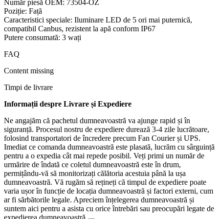
Număr piesă OEM: ‎73504-OZ
Poziție: ‎Față
Caracteristici speciale: ‎Iluminare LED de 5 ori mai puternică,
compatibil Canbus, rezistent la apă conform IP67
Putere consumată: ‎3 wați
FAQ
Content missing
Timpi de livrare
Informații despre Livrare și Expediere
Ne angajăm că pachetul dumneavoastră va ajunge rapid și în
siguranță. Procesul nostru de expediere durează 3-4 zile lucrătoare,
folosind transportatori de încredere precum Fan Courier și UPS.
Imediat ce comanda dumneavoastră este plasată, lucrăm cu sârguință
pentru a o expedia cât mai repede posibil. Veți primi un număr de
urmărire de îndată ce coletul dumneavoastră este în drum,
permițându-vă să monitorizați călătoria acestuia până la ușa
dumneavoastră. Vă rugăm să rețineți că timpul de expediere poate
varia ușor în funcție de locația dumneavoastră și factori externi, cum
ar fi sărbătorile legale. Apreciem înțelegerea dumneavoastră și
suntem aici pentru a asista cu orice întrebări sau preocupări legate de
expedierea dumneavoastră.