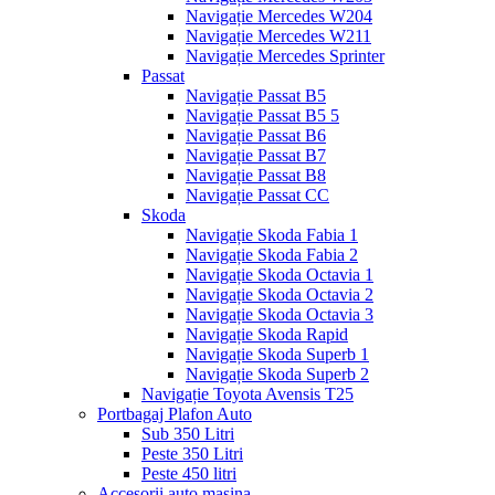
Navigație Mercedes W204
Navigație Mercedes W211
Navigație Mercedes Sprinter
Passat
Navigație Passat B5
Navigație Passat B5 5
Navigație Passat B6
Navigație Passat B7
Navigație Passat B8
Navigație Passat CC
Skoda
Navigație Skoda Fabia 1
Navigație Skoda Fabia 2
Navigație Skoda Octavia 1
Navigație Skoda Octavia 2
Navigație Skoda Octavia 3
Navigație Skoda Rapid
Navigație Skoda Superb 1
Navigație Skoda Superb 2
Navigație Toyota Avensis T25
Portbagaj Plafon Auto
Sub 350 Litri
Peste 350 Litri
Peste 450 litri
Accesorii auto masina