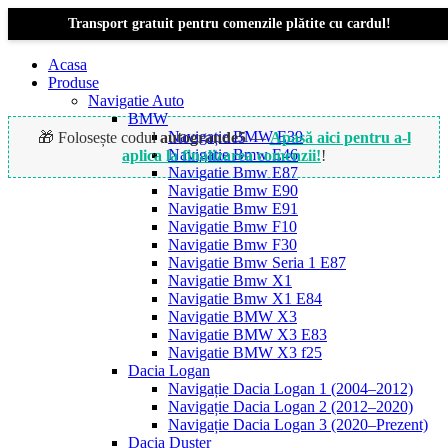
Transport gratuit pentru comenzile plătite cu cardul!
Acasa
Produse
Navigatie Auto
BMW
Navigație BMW E39
🎁 Folosește codul
autogrande5
—
Apasă aici pentru a-l
Navigatie Bmw E46
aplica la finalizarea comenzii!
!
Navigatie Bmw E87
Navigatie Bmw E90
Navigatie Bmw E91
Navigatie Bmw F10
Navigatie Bmw F30
Navigatie Bmw Seria 1 E87
Navigatie Bmw X1
Navigatie Bmw X1 E84
Navigatie BMW X3
Navigatie BMW X3 E83
Navigatie BMW X3 f25
Dacia Logan
Navigație Dacia Logan 1 (2004–2012)
Navigație Dacia Logan 2 (2012–2020)
Navigație Dacia Logan 3 (2020–Prezent)
Dacia Duster