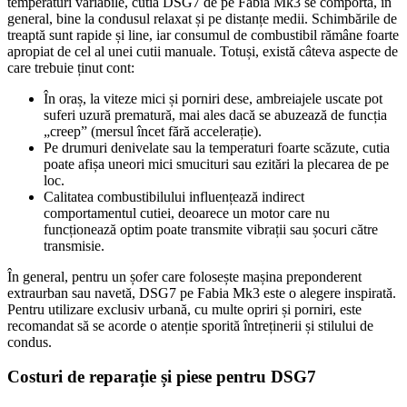
temperaturi variabile, cutia DSG7 de pe Fabia Mk3 se comportă, în
general, bine la condusul relaxat și pe distanțe medii. Schimbările de
treaptă sunt rapide și line, iar consumul de combustibil rămâne foarte
apropiat de cel al unei cutii manuale. Totuși, există câteva aspecte de
care trebuie ținut cont:
În oraș, la viteze mici și porniri dese, ambreiajele uscate pot
suferi uzură prematură, mai ales dacă se abuzează de funcția
„creep” (mersul încet fără accelerație).
Pe drumuri denivelate sau la temperaturi foarte scăzute, cutia
poate afișa uneori mici smucituri sau ezitări la plecarea de pe
loc.
Calitatea combustibilului influențează indirect
comportamentul cutiei, deoarece un motor care nu
funcționează optim poate transmite vibrații sau șocuri către
transmisie.
În general, pentru un șofer care folosește mașina preponderent
extraurban sau navetă, DSG7 pe Fabia Mk3 este o alegere inspirată.
Pentru utilizare exclusiv urbană, cu multe opriri și porniri, este
recomandat să se acorde o atenție sporită întreținerii și stilului de
condus.
Costuri de reparație și piese pentru DSG7