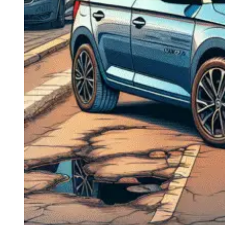
Navigație Mercedes W204
Navigație Mercedes W211
Navigație Mercedes Sprinter
Passat
Navigație Passat B5
Navigație Passat B5 5
Navigație Passat B6
Navigație Passat B7
Navigație Passat B8
Navigație Passat CC
Skoda
Navigație Skoda Fabia 1
Navigație Skoda Fabia 2
Navigație Skoda Octavia 1
Navigație Skoda Octavia 2
Navigație Skoda Octavia 3
Navigație Skoda Rapid
Navigație Skoda Superb 1
Navigație Skoda Superb 2
Navigație Toyota Avensis T25
Portbagaj Plafon Auto
Sub 350 Litri
Peste 350 Litri
Peste 450 litri
Accesorii auto masina