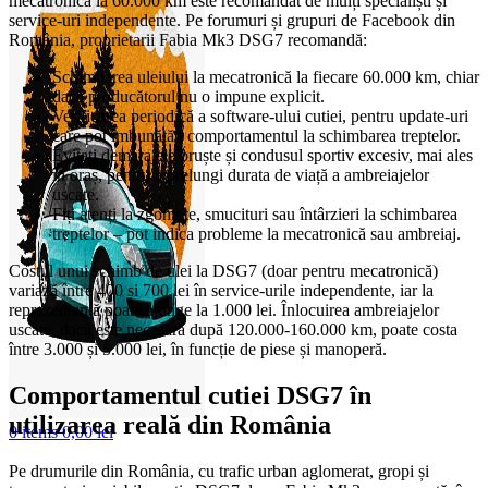
mecatronică la 60.000 km este recomandat de mulți specialiști și
service-uri independente. Pe forumuri și grupuri de Facebook din
România, proprietarii Fabia Mk3 DSG7 recomandă:
Schimbarea uleiului la mecatronică la fiecare 60.000 km, chiar
dacă producătorul nu o impune explicit.
Verificarea periodică a software-ului cutiei, pentru update-uri
care pot îmbunătăți comportamentul la schimbarea treptelor.
Evitați demarajele bruște și condusul sportiv excesiv, mai ales
în oraș, pentru a prelungi durata de viață a ambreiajelor
uscate.
Fiți atenți la zgomote, smucituri sau întârzieri la schimbarea
treptelor – pot indica probleme la mecatronică sau ambreiaj.
Costul unui schimb de ulei la DSG7 (doar pentru mecatronică)
variază între 400 și 700 lei în service-urile independente, iar la
reprezentanță poate ajunge la 1.000 lei. Înlocuirea ambreiajelor
uscate, dacă este necesară după 120.000-160.000 km, poate costa
între 3.000 și 5.000 lei, în funcție de piese și manoperă.
Comportamentul cutiei DSG7 în
utilizarea reală din România
0
items
0,00
lei
Pe drumurile din România, cu trafic urban aglomerat, gropi și