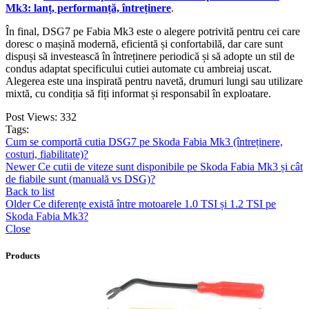
Mk3: lanț, performanță, întreținere
.
În final, DSG7 pe Fabia Mk3 este o alegere potrivită pentru cei care
doresc o mașină modernă, eficientă și confortabilă, dar care sunt
dispuși să investească în întreținere periodică și să adopte un stil de
condus adaptat specificului cutiei automate cu ambreiaj uscat.
Alegerea este una inspirată pentru navetă, drumuri lungi sau utilizare
mixtă, cu condiția să fiți informat și responsabil în exploatare.
Post Views:
332
Tags:
Cum se comportă cutia DSG7 pe Skoda Fabia Mk3 (întreținere,
costuri, fiabilitate)?
Newer
Ce cutii de viteze sunt disponibile pe Skoda Fabia Mk3 și cât
de fiabile sunt (manuală vs DSG)?
Back to list
Older
Ce diferențe există între motoarele 1.0 TSI și 1.2 TSI pe
Skoda Fabia Mk3?
Close
Products