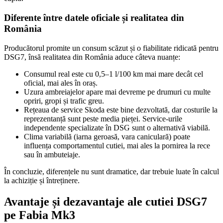
Diferente între datele oficiale și realitatea din
România
Producătorul promite un consum scăzut și o fiabilitate ridicată pentru
DSG7, însă realitatea din România aduce câteva nuanțe:
Consumul real este cu 0,5–1 l/100 km mai mare decât cel
oficial, mai ales în oraș.
Uzura ambreiajelor apare mai devreme pe drumuri cu multe
opriri, gropi și trafic greu.
Rețeaua de service Skoda este bine dezvoltată, dar costurile la
reprezentanță sunt peste media pieței. Service-urile
independente specializate în DSG sunt o alternativă viabilă.
Clima variabilă (iarna geroasă, vara caniculară) poate
influența comportamentul cutiei, mai ales la pornirea la rece
sau în ambuteiaje.
În concluzie, diferențele nu sunt dramatice, dar trebuie luate în calcul
la achiziție și întreținere.
Avantaje și dezavantaje ale cutiei DSG7
pe Fabia Mk3