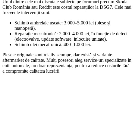
Unul dintre cele mai discutate subiecte pe forumuri precum Skoda
Club România sau Reddit este costul reparațiilor la DSG7. Cele mai
frecvente intervenții sunt:
Schimb ambreiaje uscate: 3.000–5.000 lei (piese și
manoperă).
Reparație mecatronică: 2.000–4.000 lei, în funcție de defect
(electrovalve, update software, înlocuire unitate).
Schimb ulei mecatronică: 400–1.000 lei.
Piesele originale sunt relativ scumpe, dar există și variante
aftermarket de calitate. Mulți posesori aleg service-uri specializate în
cutii automate, nu doar reprezentanța, pentru a reduce costurile fără
a compromite calitatea lucrării.
On Sale