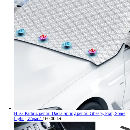
Husă Parbriz pentru Dacia Spring pentru Gheață, Praf, Soare,
Îngheț, Zăpadă
160,00
lei