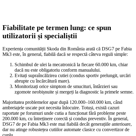
Fiabilitate pe termen lung: ce spun
utilizatorii și specialiștii
Experiența comunității Skoda din România arată că DSG7 pe Fabia
Mk3 este, în general, fiabilă dacă se respectă câteva reguli simple:
Schimbul de ulei la mecatronică la fiecare 60.000 km, chiar
dacă nu este obligatoriu conform manualului.
Evitați supraîncălzirea cutiei (condus sportiv prelungit, urcări
abrupte cu încărcătură mare).
Monitorizați orice simptom de smucituri, întârzieri sau
zgomote neobișnuite și mergeți la diagnostic la primele semne.
Majoritatea problemelor apar după 120.000–160.000 km, când
ambreiajele uscate pot necesita înlocuire. Totuși, există cazuri
raportate pe forumuri unde cutia a funcționat fără probleme peste
200.000 km, cu întreținere corectă și condus preventiv. În general,
DSG7 de pe Fabia Mk3 este mai fiabilă decât generațiile anterioare,
dar nu atinge robustețea cutiilor automate clasice cu convertizor de
cuplu.