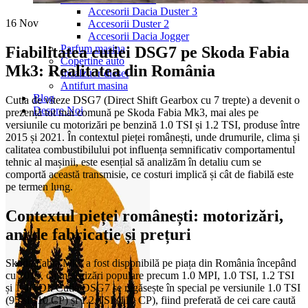
Accesorii Dacia Duster 3
16
Nov
Accesorii Duster 2
Accesorii Dacia Jogger
Parfum masina
Fiabilitatea cutiei DSG7 pe Skoda Fabia
Copertine auto
Mk3: Realitatea din România
Incalzitor diesel
Antifurt masina
Blog
Cutia de viteze DSG7 (Direct Shift Gearbox cu 7 trepte) a devenit o
Despre Noi
prezență tot mai comună pe Skoda Fabia Mk3, mai ales pe
versiunile cu motorizări pe benzină 1.0 TSI și 1.2 TSI, produse între
2015 și 2021. În contextul pieței românești, unde drumurile, clima și
calitatea combustibilului pot influența semnificativ comportamentul
tehnic al mașinii, este esențial să analizăm în detaliu cum se
comportă această transmisie, ce costuri implică și cât de fiabilă este
pe termen lung.
Contextul pieței românești: motorizări,
ani de fabricație și prețuri
Skoda Fabia Mk3 a fost disponibilă pe piața din România începând
cu 2015, cu motorizări populare precum 1.0 MPI, 1.0 TSI, 1.2 TSI
și 1.4 TDI. Cutia DSG7 se regăsește în special pe versiunile 1.0 TSI
(95 și 110 CP) și 1.2 TSI (110 CP), fiind preferată de cei care caută