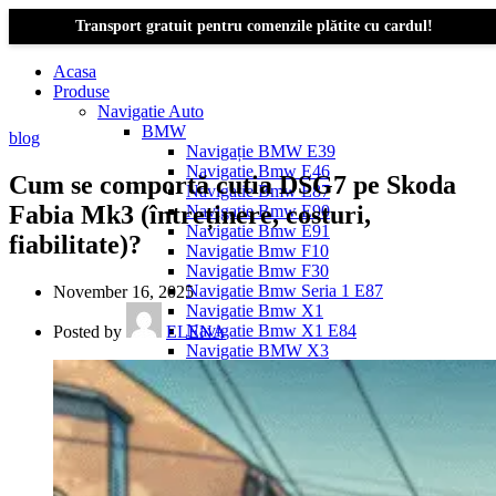
Transport gratuit pentru comenzile plătite cu cardul!
Acasa
Produse
Navigatie Auto
BMW
blog
Navigație BMW E39
Navigatie Bmw E46
Cum se comportă cutia DSG7 pe Skoda
Navigatie Bmw E87
Fabia Mk3 (întreținere, costuri,
Navigatie Bmw E90
Navigatie Bmw E91
fiabilitate)?
Navigatie Bmw F10
Navigatie Bmw F30
Navigatie Bmw Seria 1 E87
November 16, 2025
Navigatie Bmw X1
Navigatie Bmw X1 E84
Posted by
ELENA
Navigatie BMW X3
Navigatie BMW X3 E83
Navigatie BMW X3 f25
Dacia Logan
Navigație Dacia Logan 1 (2004–2012)
Navigație Dacia Logan 2 (2012–2020)
Navigație Dacia Logan 3 (2020–Prezent)
Dacia Duster