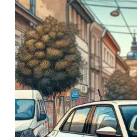
Navigatie Duster 2011
Navigatie Duster 2019
Audi
Navigatie Audi A3 8p
Navigatie Audi A4
Navigatie Audi A4 B6
Navigatie Audi A4 B7
Navigatie Audi A4 B8
Navigatie Audi A5
Navigatie Audi A6 C5
Navigatie Audi A6 C6
Navigatie Audi A6 C7
Navigatie Audi Q5
Ford
Navigație Ford Fiesta
Navigație Ford Focus 1
Navigație Ford Focus 2
Navigație Ford Focus MK3
Navigație Ford Mondeo MK3
Navigație Ford Mondeo MK4
Navigație Ford Transit
Mercedes
Navigație Mercedes C Class W203
Navigație Mercedes C Class W204
Navigație Mercedes W203