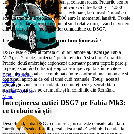
un compromis între confort urban și consum redus. Prețurile pentru
un Fabia Mk3 DSG7 second hand variază între 8.000 și 14.000
euro, în funcție de an, kilometraj și echipare, iar o mașină nouă cu
această transmisie depășea 16.000 euro la momentul lansării. Taxele
de înmatriculare și impozitul anual sunt relativ mici, având în vedere
cilindreea redusă a motorizărilor compatibile cu DSG7.
Ce este cutia DSG7 și cum funcționează?
DSG7 este o cutie automată cu dublu ambreiaj, uscat (pe Fabia
Mk3), cu 7 trepte, proiectată pentru eficiență și schimbări rapide.
Practic, două ambreiaje acționează alternativ pentru treptele pare și
impare, asigurând o tranziție aproape imperceptibilă între viteze.
Avantajul principal este combinația între confortul unei automate și
Login / Register
consumul apropiat de cel al unei cutii manuale. Totuși, această
Search
tehnologie vine cu particularități de întreținere și sensibilități
Wishlist
specifice, mai ales pe drumurile și în condițiile din România.
0
items
/
0,00
lei
Menu
Întreținerea cutiei DSG7 pe Fabia Mk3:
ce trebuie să știi
Deși oficial, cutia DSG7 cu ambreiaj uscat este considerată „fără
întreținere” (sealed for life), realitatea arată că schimbul de ulei la