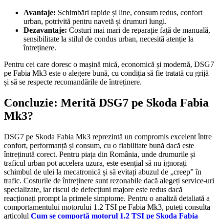
Avantaje:
Schimbări rapide și line, consum redus, confort
urban, potrivită pentru navetă și drumuri lungi.
Dezavantaje:
Costuri mai mari de reparație față de manuală,
sensibilitate la stilul de condus urban, necesită atenție la
întreținere.
Pentru cei care doresc o mașină mică, economică și modernă, DSG7
pe Fabia Mk3 este o alegere bună, cu condiția să fie tratată cu grijă
și să se respecte recomandările de întreținere.
Concluzie: Merită DSG7 pe Skoda Fabia
Mk3?
DSG7 pe Skoda Fabia Mk3 reprezintă un compromis excelent între
confort, performanță și consum, cu o fiabilitate bună dacă este
întreținută corect. Pentru piața din România, unde drumurile și
traficul urban pot accelera uzura, este esențial să nu ignorați
schimbul de ulei la mecatronică și să evitați abuzul de „creep” în
trafic. Costurile de întreținere sunt rezonabile dacă alegeți service-uri
specializate, iar riscul de defecțiuni majore este redus dacă
reacționați prompt la primele simptome. Pentru o analiză detaliată a
comportamentului motorului 1.2 TSI pe Fabia Mk3, puteți consulta
articolul
Cum se comportă motorul 1.2 TSI pe Skoda Fabia