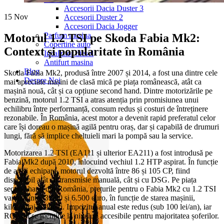
Accesorii Dacia Duster 3
15
Nov
Accesorii Duster 2
Accesorii Dacia Jogger
Parfum masina
Motorul 1.2 TSI pe Skoda Fabia Mk2:
Copertine auto
Context și popularitate în România
Incalzitor diesel
Antifurt masina
Blog
Skoda Fabia Mk2, produsă între 2007 și 2014, a fost una dintre cele
Despre Noi
mai apreciate mașini de clasă mică pe piața românească, atât ca
mașină nouă, cât și ca opțiune second hand. Dintre motorizările pe
benzină, motorul 1.2 TSI a atras atenția prin promisiunea unui
echilibru între performanță, consum redus și costuri de întreținere
rezonabile. În România, acest motor a devenit rapid preferatul celor
care își doreau o mașină agilă pentru oraș, dar și capabilă de drumuri
lungi, fără să implice cheltuieli mari la pompă sau la service.
Motorizarea 1.2 TSI (EA111 și ulterior EA211) a fost introdusă pe
Fabia Mk2 după 2010, înlocuind vechiul 1.2 HTP aspirat. În funcție
de an și echipare, motorul dezvoltă între 86 și 105 CP, fiind
disponibil atât cu transmisie manuală, cât și cu DSG. Pe piața
second hand din România, prețurile pentru o Fabia Mk2 cu 1.2 TSI
variază între 3.500 și 6.500 euro, în funcție de starea mașinii,
kilometraj și dotări. Impozitul anual este redus (sub 100 lei/an), iar
RCA-ul se menține la niveluri accesibile pentru majoritatea șoferilor.