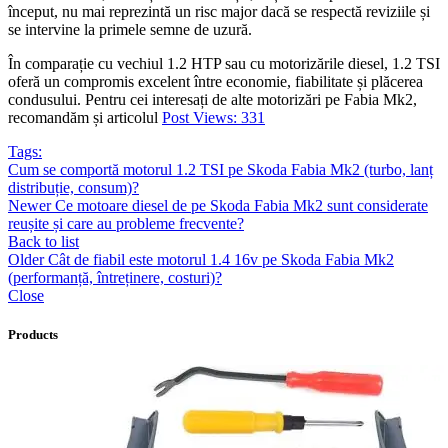
început, nu mai reprezintă un risc major dacă se respectă reviziile și
se intervine la primele semne de uzură.
În comparație cu vechiul 1.2 HTP sau cu motorizările diesel, 1.2 TSI
oferă un compromis excelent între economie, fiabilitate și plăcerea
condusului. Pentru cei interesați de alte motorizări pe Fabia Mk2,
recomandăm și articolul
Post Views:
331
Tags:
Cum se comportă motorul 1.2 TSI pe Skoda Fabia Mk2 (turbo, lanț
distribuție, consum)?
Newer
Ce motoare diesel de pe Skoda Fabia Mk2 sunt considerate
reușite și care au probleme frecvente?
Back to list
Older
Cât de fiabil este motorul 1.4 16v pe Skoda Fabia Mk2
(performanță, întreținere, costuri)?
Close
Products