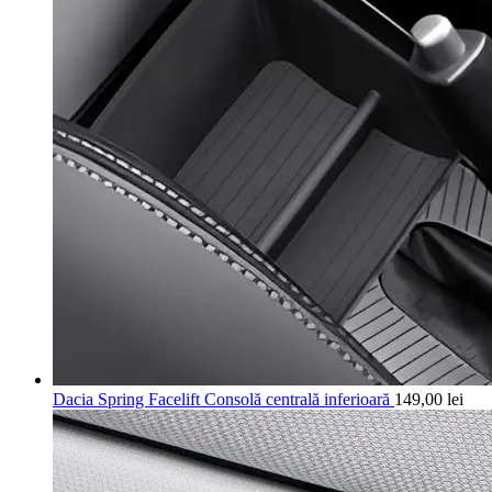
Dacia Spring Facelift Consolă centrală inferioară
149,00
lei