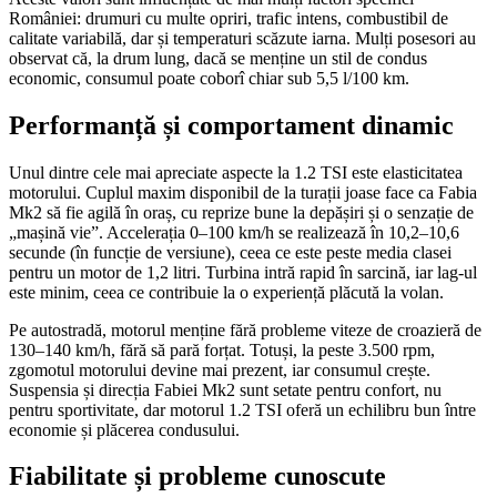
României: drumuri cu multe opriri, trafic intens, combustibil de
calitate variabilă, dar și temperaturi scăzute iarna. Mulți posesori au
observat că, la drum lung, dacă se menține un stil de condus
economic, consumul poate coborî chiar sub 5,5 l/100 km.
Performanță și comportament dinamic
Unul dintre cele mai apreciate aspecte la 1.2 TSI este elasticitatea
motorului. Cuplul maxim disponibil de la turații joase face ca Fabia
Mk2 să fie agilă în oraș, cu reprize bune la depășiri și o senzație de
„mașină vie”. Accelerația 0–100 km/h se realizează în 10,2–10,6
secunde (în funcție de versiune), ceea ce este peste media clasei
pentru un motor de 1,2 litri. Turbina intră rapid în sarcină, iar lag-ul
este minim, ceea ce contribuie la o experiență plăcută la volan.
Pe autostradă, motorul menține fără probleme viteze de croazieră de
130–140 km/h, fără să pară forțat. Totuși, la peste 3.500 rpm,
zgomotul motorului devine mai prezent, iar consumul crește.
Suspensia și direcția Fabiei Mk2 sunt setate pentru confort, nu
pentru sportivitate, dar motorul 1.2 TSI oferă un echilibru bun între
economie și plăcerea condusului.
Fiabilitate și probleme cunoscute