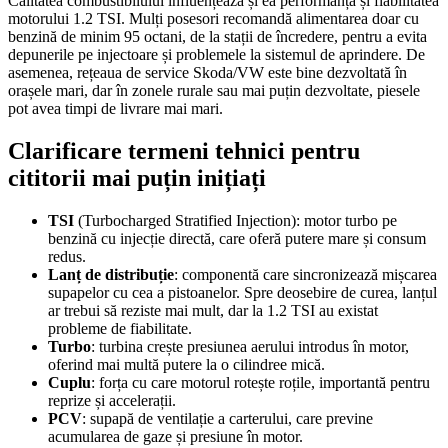
Calitatea combustibilului influențează și ea performanța și fiabilitatea
motorului 1.2 TSI. Mulți posesori recomandă alimentarea doar cu
benzină de minim 95 octani, de la stații de încredere, pentru a evita
depunerile pe injectoare și problemele la sistemul de aprindere. De
asemenea, rețeaua de service Skoda/VW este bine dezvoltată în
orașele mari, dar în zonele rurale sau mai puțin dezvoltate, piesele
pot avea timpi de livrare mai mari.
Clarificare termeni tehnici pentru
cititorii mai puțin inițiați
TSI
(Turbocharged Stratified Injection): motor turbo pe
benzină cu injecție directă, care oferă putere mare și consum
redus.
Lanț de distribuție
: componentă care sincronizează mișcarea
supapelor cu cea a pistoanelor. Spre deosebire de curea, lanțul
ar trebui să reziste mai mult, dar la 1.2 TSI au existat
probleme de fiabilitate.
Turbo
: turbina crește presiunea aerului introdus în motor,
oferind mai multă putere la o cilindree mică.
Cuplu
: forța cu care motorul rotește roțile, importantă pentru
reprize și accelerații.
PCV
: supapă de ventilație a carterului, care previne
acumularea de gaze și presiune în motor.