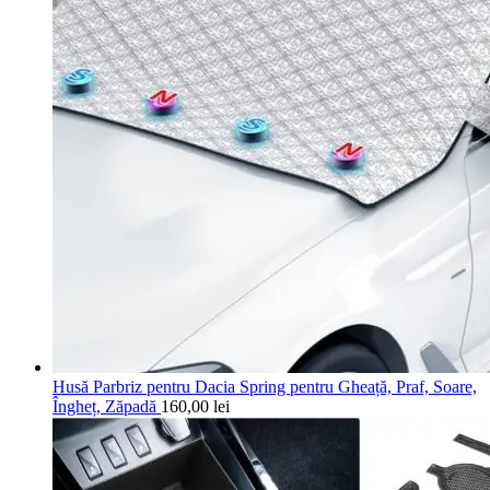
Husă Parbriz pentru Dacia Spring pentru Gheață, Praf, Soare,
Îngheț, Zăpadă
160,00
lei