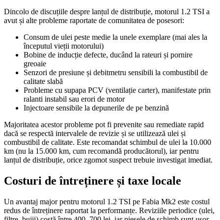
Dincolo de discuțiile despre lanțul de distribuție, motorul 1.2 TSI a
avut și alte probleme raportate de comunitatea de posesori:
Consum de ulei peste medie la unele exemplare (mai ales la
începutul vieții motorului)
Bobine de inducție defecte, ducând la rateuri și pornire
greoaie
Senzori de presiune și debitmetru sensibili la combustibil de
calitate slabă
Probleme cu supapa PCV (ventilație carter), manifestate prin
ralanti instabil sau erori de motor
Injectoare sensibile la depunerile de pe benzină
Majoritatea acestor probleme pot fi prevenite sau remediate rapid
dacă se respectă intervalele de revizie și se utilizează ulei și
combustibil de calitate. Este recomandat schimbul de ulei la 10.000
km (nu la 15.000 km, cum recomandă producătorul), iar pentru
lanțul de distribuție, orice zgomot suspect trebuie investigat imediat.
Costuri de întreținere și taxe locale
Un avantaj major pentru motorul 1.2 TSI pe Fabia Mk2 este costul
redus de întreținere raportat la performanțe. Reviziile periodice (ulei,
filtre, bujii) costă între 400–700 lei, iar piesele de schimb sunt ușor