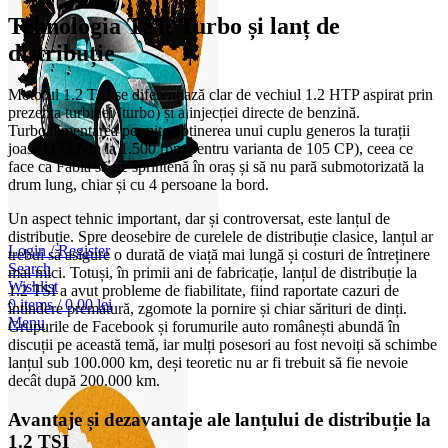
Tehnologia TSI: Turbo și lanț de
distribuție
Motorul 1.2 TSI se diferențiază clar de vechiul 1.2 HTP aspirat prin
prezența turbinei (turbo) și a injecției directe de benzină.
Turboalimentarea permite obținerea unui cuplu generos la turații
joase (175 Nm la 1.500 rpm pentru varianta de 105 CP), ceea ce
face ca Fabia să fie sprintenă în oraș și să nu pară submotorizată la
drum lung, chiar și cu 4 persoane la bord.
Un aspect tehnic important, dar și controversat, este lanțul de
distribuție. Spre deosebire de curelele de distribuție clasice, lanțul ar
Login / Register
trebui să asigure o durată de viață mai lungă și costuri de întreținere
Search
mai mici. Totuși, în primii ani de fabricație, lanțul de distribuție la
Wishlist
1.2 TSI a avut probleme de fiabilitate, fiind raportate cazuri de
0
items
/
0,00
lei
întindere prematură, zgomote la pornire și chiar sărituri de dinți.
Menu
Grupurile de Facebook și forumurile auto românești abundă în
discuții pe această temă, iar mulți posesori au fost nevoiți să schimbe
lanțul sub 100.000 km, deși teoretic nu ar fi trebuit să fie nevoie
decât după 200.000 km.
Avantaje și dezavantaje ale lanțului de distribuție la
1.2 TSI