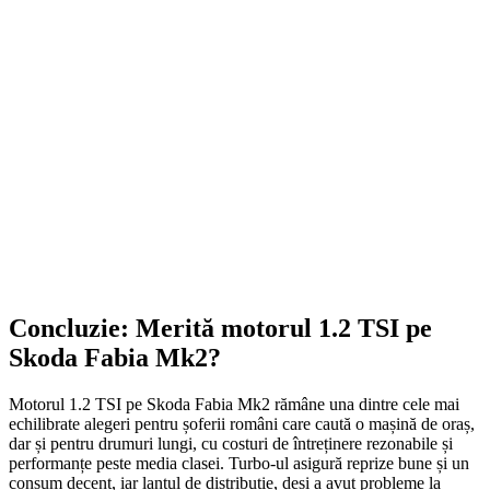
Gheară universală pentru volan...
194,00
lei
ADD TO CART
Concluzie: Merită motorul 1.2 TSI pe
Skoda Fabia Mk2?
Motorul 1.2 TSI pe Skoda Fabia Mk2 rămâne una dintre cele mai
echilibrate alegeri pentru șoferii români care caută o mașină de oraș,
dar și pentru drumuri lungi, cu costuri de întreținere rezonabile și
performanțe peste media clasei. Turbo-ul asigură reprize bune și un
consum decent, iar lanțul de distribuție, deși a avut probleme la