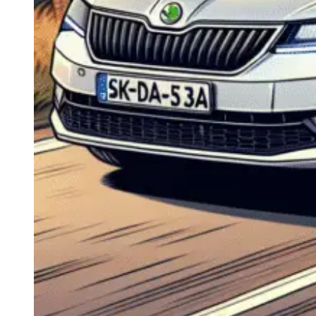
Navigație Mercedes W204
Navigație Mercedes W211
Navigație Mercedes Sprinter
Passat
Navigație Passat B5
Navigație Passat B5 5
Navigație Passat B6
Navigație Passat B7
Navigație Passat B8
Navigație Passat CC
Skoda
Navigație Skoda Fabia 1
Navigație Skoda Fabia 2
Navigație Skoda Octavia 1
Navigație Skoda Octavia 2
Navigație Skoda Octavia 3
Navigație Skoda Rapid
Navigație Skoda Superb 1
Navigație Skoda Superb 2
Navigație Toyota Avensis T25
Portbagaj Plafon Auto
Sub 350 Litri
Peste 350 Litri
Peste 450 litri
Accesorii auto masina