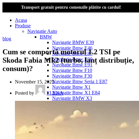
Transport gratuit pentru comenzile plătite cu cardul!
Acasa
Produse
Navigatie Auto
BMW
blog
Navigație BMW E39
Navigatie Bmw E46
Cum se comportă motorul 1.2 TSI pe
Navigatie Bmw E87
Skoda Fabia Mk2 (turbo, lanț distribuție,
Navigatie Bmw E90
Navigatie Bmw E91
consum)?
Navigatie Bmw F10
Navigatie Bmw F30
Navigatie Bmw Seria 1 E87
November 15, 2025
Navigatie Bmw X1
Navigatie Bmw X1 E84
Posted by
ELENA
Navigatie BMW X3
Navigatie BMW X3 E83
Navigatie BMW X3 f25
Dacia Logan
Navigație Dacia Logan 1 (2004–2012)
Navigație Dacia Logan 2 (2012–2020)
Navigație Dacia Logan 3 (2020–Prezent)
Dacia Duster