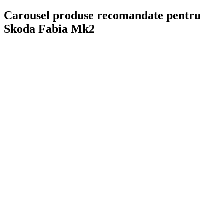
Carousel produse recomandate pentru
Skoda Fabia Mk2
On Sale
Navigație Auto 12.3 Inch pentr...
1.999,00
lei
Original price was: 1.999,00 lei.
1.690,00
lei
Current price is:
1.690,00 lei.
ADD TO CART