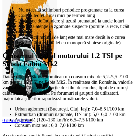
+ Nu necesită schimburi periodice programate ca la curea
+ Costuri teoretic mai mici pe termen lung
– Probleme de întindere și uzură prematură la unele loturi
– Necesită atenție la zgomote suspecte (pornire la rece, ticăit
metalic)
– Costul schimbului de lanț este mai mare decât la o curea
clasică (2.000–3.000 lei cu manoperă și piese originale)
Consumul real al motorului 1.2 TSI pe
Skoda Fabia Mk2
Datele oficiale Skoda promiteau un consum mixt de 5,2–5,5 l/100
km pentru 1.2 TSI pe Fabia Mk2. În realitatea din România, valorile
variază semnificativ în funcție de stilul de condus, tipul de drum și
calitatea combustibilului. Pe forumuri și grupuri de utilizatori,
majoritatea șoferilor raportează următoarele valori:
Urban aglomerat (București, Cluj, Iași): 7,0–8,5 l/100 km
Extraurban (drumuri naționale, DN-uri): 5,0–6,0 l/100 km
Autostradă (120–130 km/h): 6,5–7,5 l/100 km
0
items
0,00
lei
Consum mixt real: 6,0–7,0 l/100 km
Aceste valori sunt influențate de mai mulți factori specifici