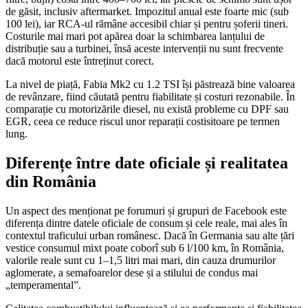
de găsit, inclusiv aftermarket. Impozitul anual este foarte mic (sub
100 lei), iar RCA-ul rămâne accesibil chiar și pentru șoferii tineri.
Costurile mai mari pot apărea doar la schimbarea lanțului de
distribuție sau a turbinei, însă aceste intervenții nu sunt frecvente
dacă motorul este întreținut corect.
La nivel de piață, Fabia Mk2 cu 1.2 TSI își păstrează bine valoarea
de revânzare, fiind căutată pentru fiabilitate și costuri rezonabile. În
comparație cu motorizările diesel, nu există probleme cu DPF sau
EGR, ceea ce reduce riscul unor reparații costisitoare pe termen
lung.
Diferențe între date oficiale și realitatea
din România
Un aspect des menționat pe forumuri și grupuri de Facebook este
diferența dintre datele oficiale de consum și cele reale, mai ales în
contextul traficului urban românesc. Dacă în Germania sau alte țări
vestice consumul mixt poate coborî sub 6 l/100 km, în România,
valorile reale sunt cu 1–1,5 litri mai mari, din cauza drumurilor
aglomerate, a semafoarelor dese și a stilului de condus mai
„temperamental”.