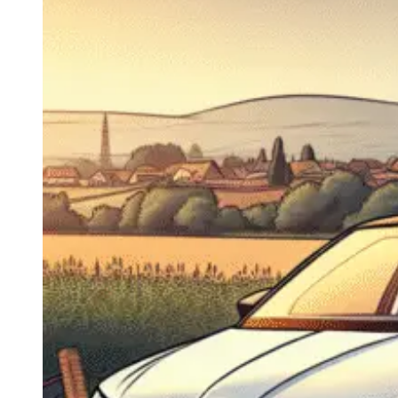
Navigatie Duster 2011
Navigatie Duster 2019
Audi
Navigatie Audi A3 8p
Navigatie Audi A4
Navigatie Audi A4 B6
Navigatie Audi A4 B7
Navigatie Audi A4 B8
Navigatie Audi A5
Navigatie Audi A6 C5
Navigatie Audi A6 C6
Navigatie Audi A6 C7
Navigatie Audi Q5
Ford
Navigație Ford Fiesta
Navigație Ford Focus 1
Navigație Ford Focus 2
Navigație Ford Focus MK3
Navigație Ford Mondeo MK3
Navigație Ford Mondeo MK4
Navigație Ford Transit
Mercedes
Navigație Mercedes C Class W203
Navigație Mercedes C Class W204
Navigație Mercedes W203