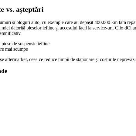
te vs. așteptări
rumuri și bloguri auto, cu exemple care au depășit 400.000 km fără repa
 mici datorită pieselor ieftine și accesului facil la service-uri. Clio dCi 
emnificativ.
 piese de suspensie ieftine
oare mai scumpe
e aftermarket, ceea ce reduce timpii de staționare și costurile neprevăzu
ade