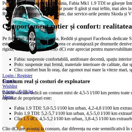
Pe piața second hand din România, Fabia Mk1 1.9 TDI se găsește între 
are prețuri similare cu Fabia, dar poate fi găsit și mai ieftin, mai ales
RCA-ul este apropiat pentru toate, dar service-urile pentru Skoda și VW
Comportament rutier și confort: realitat
Pe forumuri precum Softpedia, Reddit și grupuri Facebook dedicate Sko
este mai moale decât la Polo, ceea ce avantajează pe drumurile denive
rigidă, dar la fel de fiabil. Clio dCi este apreciat pentru manevrabilitat
Fabia: suspensie confortabilă, antifonare decentă, spațiu interio
Polo: suspensie mai fermă, materiale interioare de calitate, dar 
Clio: confort bun în oraș, dar zgomot mai mare la viteze mari, s
Login / Register
Consum real și costuri de exploatare
Search
Wishlist
0
items
/
0,00
lei
Datele oficiale indică un consum mixt de 4,5-5 l/100 km pentru toate c
Menu
raportat de proprietari este:
Fabia 1.9 TDI: 5,0-5,5 l/100 km urban, 4,2-4,8 l/100 km extra
Polo 1.9 TDI: 5,2-5,7 l/100 km urban, 4,5-5,0 l/100 km extrau
Clio 1.5 dCi: 4,5-5,2 l/100 km urban, 3,8-4,5 l/100 km extraur
Clio dCi are avantaj la consum, dar diferența nu este semnificativă în