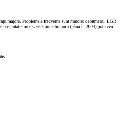
rații majore. Problemele frecvente sunt minore: debitmetru, EGR,
are o reputație mixtă: versiunile timpurii (până în 2004) pot avea
te.