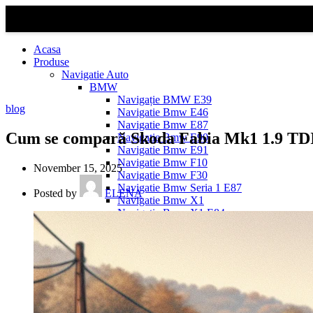
Acasa
Produse
Navigatie Auto
BMW
Navigație BMW E39
blog
Navigatie Bmw E46
Navigatie Bmw E87
Cum se compară Skoda Fabia Mk1 1.9 TDI 
Navigatie Bmw E90
Navigatie Bmw E91
Navigatie Bmw F10
November 15, 2025
Navigatie Bmw F30
Navigatie Bmw Seria 1 E87
Posted by
ELENA
Navigatie Bmw X1
Navigatie Bmw X1 E84
Navigatie BMW X3
Navigatie BMW X3 E83
Navigatie BMW X3 f25
Dacia Logan
Navigație Dacia Logan 1 (2004–2012)
Navigație Dacia Logan 2 (2012–2020)
Navigație Dacia Logan 3 (2020–Prezent)