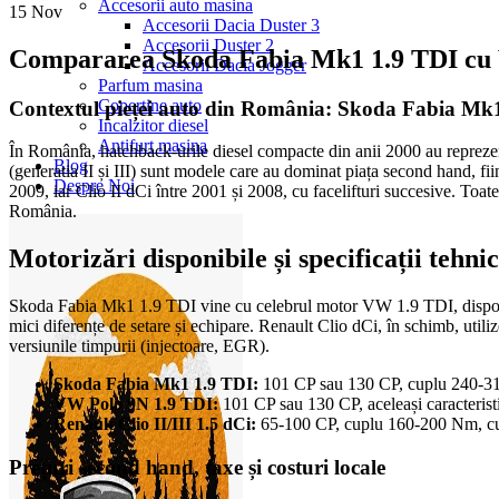
Accesorii auto masina
15
Nov
Accesorii Dacia Duster 3
Accesorii Duster 2
Compararea Skoda Fabia Mk1 1.9 TDI cu V
Accesorii Dacia Jogger
Parfum masina
Copertine auto
Contextul pieței auto din România: Skoda Fabia Mk1
Incalzitor diesel
Antifurt masina
În România, hatchback-urile diesel compacte din anii 2000 au repreze
Blog
(generatia II și III) sunt modele care au dominat piața second hand, fi
Despre Noi
2009, iar Clio II dCi între 2001 și 2008, cu facelifturi succesive. Toate
România.
Motorizări disponibile și specificații tehni
Skoda Fabia Mk1 1.9 TDI vine cu celebrul motor VW 1.9 TDI, disponib
mici diferențe de setare și echipare. Renault Clio dCi, în schimb, utili
versiunile timpurii (injectoare, EGR).
Skoda Fabia Mk1 1.9 TDI:
101 CP sau 130 CP, cuplu 240-31
VW Polo 9N 1.9 TDI:
101 CP sau 130 CP, aceleași caracteristi
Renault Clio II/III 1.5 dCi:
65-100 CP, cuplu 160-200 Nm, cut
Prețuri second hand, taxe și costuri locale