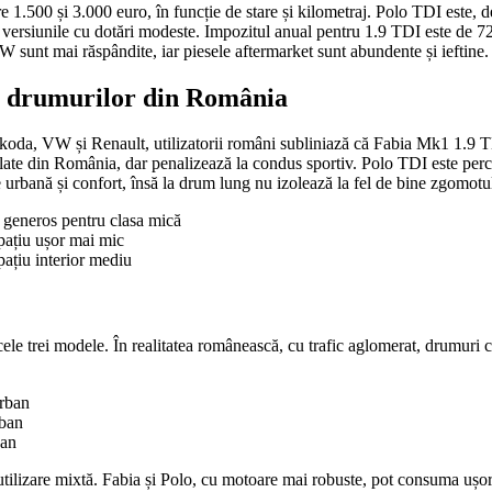
1.500 și 3.000 euro, în funcție de stare și kilometraj. Polo TDI este, 
 la versiunile cu dotări modeste. Impozitul anual pentru 1.9 TDI este de 72-
 sunt mai răspândite, iar piesele aftermarket sunt abundente și ieftine.
ea drumurilor din România
da, VW și Renault, utilizatorii români subliniază că Fabia Mk1 1.9 TDI
late din România, dar penalizează la condus sportiv. Polo TDI este perce
e urbană și confort, însă la drum lung nu izolează la fel de bine zgomotul 
r generos pentru clasa mică
spațiu ușor mai mic
pațiu interior mediu
ele trei modele. În realitatea românească, cu trafic aglomerat, drumuri c
urban
rban
ban
 utilizare mixtă. Fabia și Polo, cu motoare mai robuste, pot consuma ușor