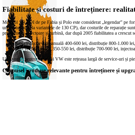
Fiabilitate și costuri de întreținere: realita
Motorul 1.9 TDI de pe Fabia și Polo este considerat „legendar” pe fo
uneori turbina (la variantele de 130 CP), dar costurile de reparație sunt
probleme la injectoare și turbină, dar după 2005 fiabilitatea a crescut s
Fabia/Polo: revizie anuală 400-600 lei, distribuție 800-1.000 lei,
Clio: revizie anuală 350-550 lei, distribuție 700-900 lei, inject
Un avantaj pentru Skoda și VW este rețeaua largă de service-uri și pies
Carousel produse relevante pentru întreținere și upgr
0
items
0,00
lei
On Sale