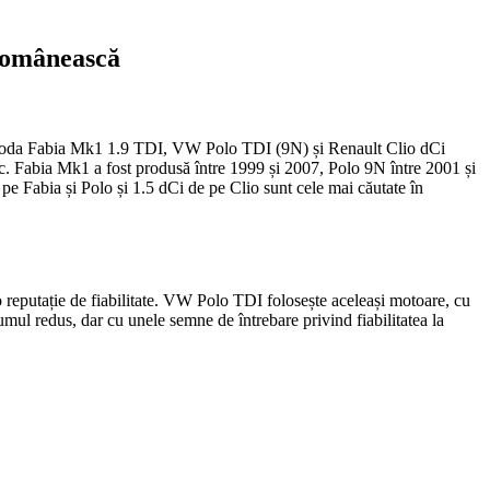
românească
i. Skoda Fabia Mk1 1.9 TDI, VW Polo TDI (9N) și Renault Clio dCi
 mic. Fabia Mk1 a fost produsă între 1999 și 2007, Polo 9N între 2001 și
e pe Fabia și Polo și 1.5 dCi de pe Clio sunt cele mai căutate în
putație de fiabilitate. VW Polo TDI folosește aceleași motoare, cu
umul redus, dar cu unele semne de întrebare privind fiabilitatea la