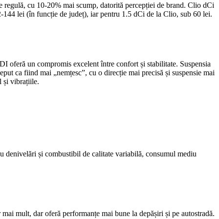
de regulă, cu 10-20% mai scump, datorită percepției de brand. Clio dCi
144 lei (în funcție de județ), iar pentru 1.5 dCi de la Clio, sub 60 lei.
 oferă un compromis excelent între confort și stabilitate. Suspensia
put ca fiind mai „nemțesc”, cu o direcție mai precisă și suspensie mai
și vibrațiile.
u denivelări și combustibil de calitate variabilă, consumul mediu
 mai mult, dar oferă performanțe mai bune la depășiri și pe autostradă.