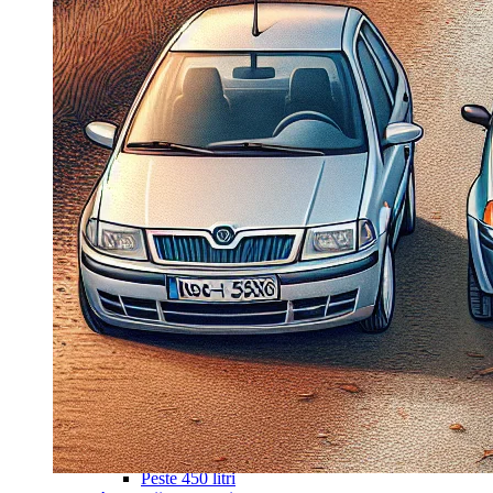
Navigație Mercedes W203
Navigație Mercedes W204
Navigație Mercedes W211
Navigație Mercedes Sprinter
Passat
Navigație Passat B5
Navigație Passat B5 5
Navigație Passat B6
Navigație Passat B7
Navigație Passat B8
Navigație Passat CC
Skoda
Navigație Skoda Fabia 1
Navigație Skoda Fabia 2
Navigație Skoda Octavia 1
Navigație Skoda Octavia 2
Navigație Skoda Octavia 3
Navigație Skoda Rapid
Navigație Skoda Superb 1
Navigație Skoda Superb 2
Navigație Toyota Avensis T25
Portbagaj Plafon Auto
Sub 350 Litri
Peste 350 Litri
Peste 450 litri