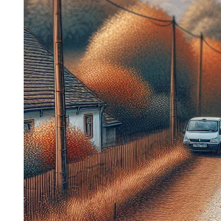
Dacia Duster
Navigatie Duster 2011
Navigatie Duster 2019
Audi
Navigatie Audi A3 8p
Navigatie Audi A4
Navigatie Audi A4 B6
Navigatie Audi A4 B7
Navigatie Audi A4 B8
Navigatie Audi A5
Navigatie Audi A6 C5
Navigatie Audi A6 C6
Navigatie Audi A6 C7
Navigatie Audi Q5
Ford
Navigație Ford Fiesta
Navigație Ford Focus 1
Navigație Ford Focus 2
Navigație Ford Focus MK3
Navigație Ford Mondeo MK3
Navigație Ford Mondeo MK4
Navigație Ford Transit
Mercedes
Navigație Mercedes C Class W203
Navigație Mercedes C Class W204