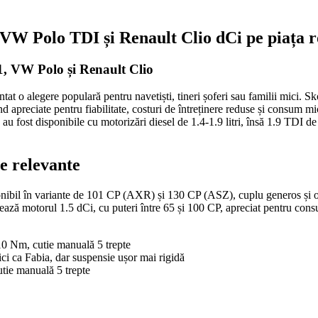
W Polo TDI și Renault Clio dCi pe piața 
, VW Polo și Renault Clio
ntat o alegere populară pentru navetiști, tineri șoferi sau familii mic
ind apreciate pentru fiabilitate, costuri de întreținere reduse și consum
 au fost disponibile cu motorizări diesel de 1.4-1.9 litri, însă 1.9 TDI d
ce relevante
il în variante de 101 CP (AXR) și 130 CP (ASZ), cuplu generos și o re
zează motorul 1.5 dCi, cu puteri între 65 și 100 CP, apreciat pentru cons
0 Nm, cutie manuală 5 trepte
ci ca Fabia, dar suspensie ușor mai rigidă
ie manuală 5 trepte