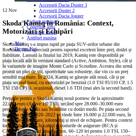
Accesorii Dacia Duster 3
12
Nov
Accesorii Duster 2
Accesorii Dacia Jogger
Parfum masina
Skoda Kamiq în România: Context,
Copertine auto
Motorizări și Echipări
Incalzitor diesel
Antifurt masina
Blog
Skoda Kamiq s-a impus rapid pe piața SUV-urilor urbane din
Despre Noi
România, fiind apreciată pentru raportul excelent între preț, dotări și
fiabilitate. Lansată la finalul lui 2019, Kamiq este disponibilă pe
piața locală atât în versiuni standard (Active, Ambition, Style), cât și
în variantele de imagine Monte Carlo și Scoutline. Acestea din urmă
promit un plus de stil, sportivitate sau robustețe, dar vin cu un preț
sensibil mai mare. În 2024, Kamiq se găsește atât nouă, cât și pe
piața second hand, cu motorizări pe benzină (1.0 TSI 95/110 CP, 1.5
TSI 150 CP) și, ocazional, diesel 1.6 TDI (mai ales la second hand).
Prețurile pentru o Skoda Kamiq nouă pornesc de la aproximativ
22.000 euro (Active 1.0 TSI), urcând spre 28.000–30.000 euro
pentru Monte Carlo sau Scoutline cu dotări medii. Pe piața second
hand, un model 2020–2022 se vinde între 16.000 și 22.000 euro, în
funcție de motorizare, kilometraj și nivel de echipare. Pentru context
local, trebuie luate în calcul și costurile de asigurare (RCA și
CASCO), impozitul anual (aprox. 60–120 lei pentru 1.0 TSI, 150–