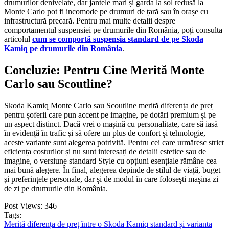
drumurilor denivelate, dar jantele mari și garda la sol redusă la
Monte Carlo pot fi incomode pe drumuri de țară sau în orașe cu
infrastructură precară. Pentru mai multe detalii despre
comportamentul suspensiei pe drumurile din România, poți consulta
articolul
cum se comportă suspensia standard de pe Skoda
Kamiq pe drumurile din România
.
Concluzie: Pentru Cine Merită Monte
Carlo sau Scoutline?
Skoda Kamiq Monte Carlo sau Scoutline merită diferența de preț
pentru șoferii care pun accent pe imagine, pe dotări premium și pe
un aspect distinct. Dacă vrei o mașină cu personalitate, care să iasă
în evidență în trafic și să ofere un plus de confort și tehnologie,
aceste variante sunt alegerea potrivită. Pentru cei care urmăresc strict
eficiența costurilor și nu sunt interesați de detalii estetice sau de
imagine, o versiune standard Style cu opțiuni esențiale rămâne cea
mai bună alegere. În final, alegerea depinde de stilul de viață, buget
și preferințele personale, dar și de modul în care folosești mașina zi
de zi pe drumurile din România.
Post Views:
346
Tags:
Merită diferența de preț între o Skoda Kamiq standard și varianta