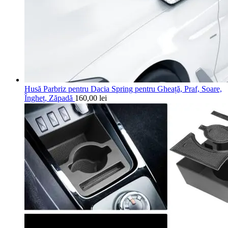
Husă Parbriz pentru Dacia Spring pentru Gheață, Praf, Soare,
Îngheț, Zăpadă
160,00
lei