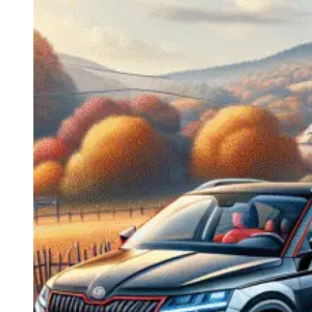
Navigatie Duster 2011
Navigatie Duster 2019
Audi
Navigatie Audi A3 8p
Navigatie Audi A4
Navigatie Audi A4 B6
Navigatie Audi A4 B7
Navigatie Audi A4 B8
Navigatie Audi A5
Navigatie Audi A6 C5
Navigatie Audi A6 C6
Navigatie Audi A6 C7
Navigatie Audi Q5
Ford
Navigație Ford Fiesta
Navigație Ford Focus 1
Navigație Ford Focus 2
Navigație Ford Focus MK3
Navigație Ford Mondeo MK3
Navigație Ford Mondeo MK4
Navigație Ford Transit
Mercedes
Navigație Mercedes C Class W203
Navigație Mercedes C Class W204
Navigație Mercedes W203