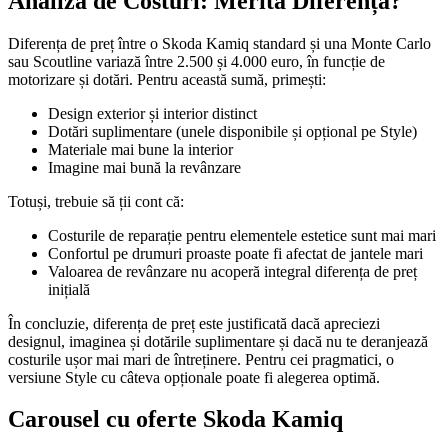
Analiză de Costuri: Merită Diferența?
Diferența de preț între o Skoda Kamiq standard și una Monte Carlo
sau Scoutline variază între 2.500 și 4.000 euro, în funcție de
motorizare și dotări. Pentru această sumă, primești:
Design exterior și interior distinct
Dotări suplimentare (unele disponibile și opțional pe Style)
Materiale mai bune la interior
Imagine mai bună la revânzare
Totuși, trebuie să ții cont că:
Costurile de reparație pentru elementele estetice sunt mai mari
Confortul pe drumuri proaste poate fi afectat de jantele mari
Valoarea de revânzare nu acoperă integral diferența de preț
inițială
În concluzie, diferența de preț este justificată dacă apreciezi
designul, imaginea și dotările suplimentare și dacă nu te deranjează
costurile ușor mai mari de întreținere. Pentru cei pragmatici, o
versiune Style cu câteva opționale poate fi alegerea optimă.
Carousel cu oferte Skoda Kamiq