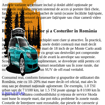
Ambele variante superioare includ și dotări altfel opționale pe
versiunile standard, precum sistemul de acces și pornire fără cheie,
faruri full LED adaptive, pachet de iarnă (scaune încălzite față/spate,
volan încălzit), senzori de parcare față/spate sau chiar cameră video
pentru mersul înapoi.
Realitatea Drumurilor și a Costurilor în România
În teorie, diferențele între echipări sunt clare și atractive. În practică,
pe drumurile din România, unele dotări contează mai mult decât
altele. De exemplu, jantele mari de 18 inch de pe Monte Carlo arată
excelent, dar pe drumurile cu gropi sau denivelări pot compromite
confortul și pot crește riscul de avarii la anvelope sau suspensie.
Scoutline, cu protecțiile suplimentare, se dovedește utilă pentru cei
care circulă frecvent pe drumuri neasfaltate sau în zone rurale, dar
nu transformă Kamiq într-un SUV de off-road veritabil.
Consumul real, conform forumurilor și grupurilor de utilizatori din
România, este cu 10–20% mai mare decât cel oficial, mai ales în
oraș sau pe drumuri naționale aglomerate. De exemplu, 1.0 TSI
urban sare de 7 l/100 km, iar 1.5 TSI poate ajunge la 8 l/100 km în
0
items
0,00
lei
regim mixt. Calitatea combustibilului și rețeaua de service Skoda
sunt bune în orașele mari, dar pot ridica probleme în zonele rurale.
Costurile de întreținere sunt rezonabile, dar piesele de caroserie și