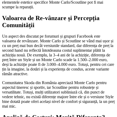
elementele estetice specifice Monte Carlo/Scoutline pot fi mai
scumpe la reparații.
Valoarea de Re-vânzare și Percepția
Comunității
Un aspect des discutat pe forumuri și grupuri Facebook este
valoarea de revânzare. Monte Carlo și Scoutline se vând mai ușor și
cu un preț mai bun decât versiunile standard, dar diferența de preț la
second hand nu reflectă întotdeauna costul suplimentar plătit la
achiziția nouă. De exemplu, la 3–4 ani de la achiziție, diferența de
preț între un Style și un Monte Carlo scade la 1.500–2.000 euro,
deși la achiziție poate fi de 3.000–4.000 euro. Totuși, pentru cei care
țin la imagine, la dotări și la experiența de condus, aceste variante
rămân atractive.
Comunitatea Skoda din România apreciază Monte Carlo pentru
aspectul tineresc și sportiv, iar Scoutline pentru robustețe și
versatilitate. Totuși, mulți utilizatori subliniază că, din punct de
vedere tehnic, nu există diferențe majore între ele și o versiune Style
bine dotată poate oferi același nivel de confort și siguranță, la un preț
mai mic.