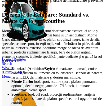
200 lei pentru 1.5 TSI), precum și taxele de înmatriculare și reviziile
periodice.
Diferențe de Echipare: Standard vs.
Monte Carlo vs. Scoutline
Monte Carlo și Scoutline nu sunt doar pachete estetice, ci aduc și
dotări suplimentare, materiale mai bune și un aer distinct. Monte
Carlo mizează pe sportivitate: plafon și oglinzi negre, jante de aliaj
speciale, scaune sport, inserții roșii, volan îmbrăcat în piele, detalii
negre la interior și exterior. Scoutline merge pe ideea de aventură
urbană: protecții suplimentare la aripi, bare de plafon argintii,
elemente cromate, tapițerie specifică, jante dedicate și o gardă la sol
Login / Register
ușor crescută.
Search
Wishlist
Standard (Ambition/Style):
climatizare automată, cruise
0
items
/
0,00
lei
control, sistem multimedia cu touchscreen, senzori de parcare,
Menu
faruri LED, dar materiale și design mai simple.
Monte Carlo:
look sport, scaune sport, plafon panoramic
opțional, detalii negre, jante de 17/18 inch, iluminare
ambientală, volan sport.
Scoutline:
look off-road, protecții suplimentare, tapițerie
robustă, jante și bare de plafon specifice, mici upgrade-uri de
confort.