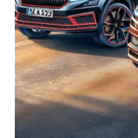
Navigație Mercedes W204
Navigație Mercedes W211
Navigație Mercedes Sprinter
Passat
Navigație Passat B5
Navigație Passat B5 5
Navigație Passat B6
Navigație Passat B7
Navigație Passat B8
Navigație Passat CC
Skoda
Navigație Skoda Fabia 1
Navigație Skoda Fabia 2
Navigație Skoda Octavia 1
Navigație Skoda Octavia 2
Navigație Skoda Octavia 3
Navigație Skoda Rapid
Navigație Skoda Superb 1
Navigație Skoda Superb 2
Navigație Toyota Avensis T25
Portbagaj Plafon Auto
Sub 350 Litri
Peste 350 Litri
Peste 450 litri
Accesorii auto masina