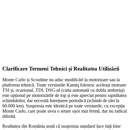
FE Active
609,00
lei
ADD TO CART
Clarificare Termeni Tehnici și Realitatea Utilizării
Monte Carlo și Scoutline nu aduc modificări la motorizare sau la
platforma tehnică. Toate versiunile Kamiq folosesc aceleași motoare
TSI și, ocazional, TDI. DSG-ul (cutia automată cu dublu ambreiaj)
este opțional pe motorizările de top și este apreciat pentru rapiditatea
schimbărilor, dar necesită întreținere periodică (schimb de ulei la
60.000 km). Suspensia este identică pe toate versiunile, cu excepția
Monte Carlo, care poate avea o setare ușor mai fermă, dar nu radical
diferită.
Realitatea din România arată că suspensia standard face față bine