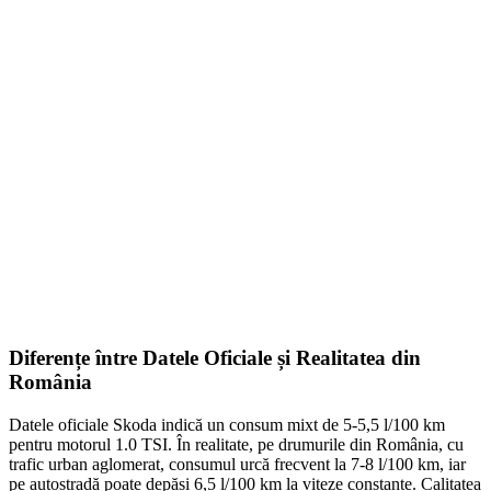
Smonter
399,00
lei
–
420,00
lei
Price range: 399,00 lei through 420,00 lei
SELECT OPTIONS
Diferențe între Datele Oficiale și Realitatea din
România
Datele oficiale Skoda indică un consum mixt de 5-5,5 l/100 km
pentru motorul 1.0 TSI. În realitate, pe drumurile din România, cu
trafic urban aglomerat, consumul urcă frecvent la 7-8 l/100 km, iar
pe autostradă poate depăși 6,5 l/100 km la viteze constante. Calitatea