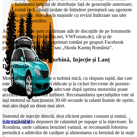
fiabilitatea lanțului de distribuție față de generațiile anterioare,
există încă situații izolate de întindere prematură sau zgomote
la pornire, mai ales la mașinile cu revizii întârziate sau ulei
necorespunzător.
Aceste probleme sunt confirmate atât de discuțiile de pe forumurile
internaționale (ex: Briskoda.net, VWForum.de), cât și de
experiențele relatate de proprietari români pe grupuri Facebook
precum „Skoda România” sau „Skoda Kamiq România”.
Analiză Detaliată: Turbină, Injecție și Lanț
Distribuție
Motorul 1.0 TSI folosește o turbină mică, cu răspuns rapid, dar care
este expusă la temperaturi ridicate și la cicluri frecvente de pornire-
oprire. În oraș, lipsa răcirii adecvate după oprirea motorului poate
accelera uzura lagărelor turbinei. Recomandarea specialiștilor este să
lași motorul să funcționeze 30-60 secunde la ralanti înainte de oprire,
mai ales după un drum mai alert.
Sistemul de injecție directă, deși eficient pentru consum și emisii,
0
items
0,00
lei
este vulnerabil la depuneri de calamină pe supape și la injectoare. În
România, unde calitatea benzinei variază, se recomandă folosirea
periodică a aditivilor de curățare și alimentarea cu benzină de la stații