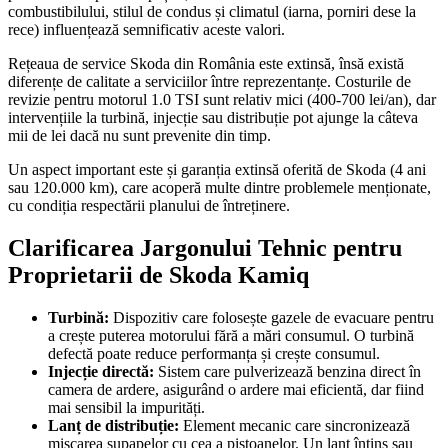
combustibilului, stilul de condus și climatul (iarna, porniri dese la
rece) influențează semnificativ aceste valori.
Rețeaua de service Skoda din România este extinsă, însă există
diferențe de calitate a serviciilor între reprezentanțe. Costurile de
revizie pentru motorul 1.0 TSI sunt relativ mici (400-700 lei/an), dar
intervențiile la turbină, injecție sau distribuție pot ajunge la câteva
mii de lei dacă nu sunt prevenite din timp.
Un aspect important este și garanția extinsă oferită de Skoda (4 ani
sau 120.000 km), care acoperă multe dintre problemele menționate,
cu condiția respectării planului de întreținere.
Clarificarea Jargonului Tehnic pentru
Proprietarii de Skoda Kamiq
Turbină:
Dispozitiv care folosește gazele de evacuare pentru
a crește puterea motorului fără a mări consumul. O turbină
defectă poate reduce performanța și crește consumul.
Injecție directă:
Sistem care pulverizează benzina direct în
camera de ardere, asigurând o ardere mai eficientă, dar fiind
mai sensibil la impurități.
Lanț de distribuție:
Element mecanic care sincronizează
mișcarea supapelor cu cea a pistoanelor. Un lanț întins sau