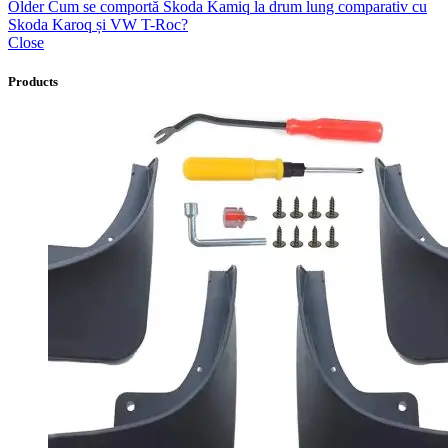
Older
Cum se comportă Skoda Kamiq la drum lung comparativ cu
Skoda Karoq și VW T-Roc?
Close
Products