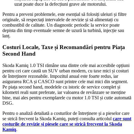
uzat poate duce la defecțiuni grave ale motorului.
Pentru a preveni problemele, este esențial să folosiți uleiuri și filtre
originale, să respectați intervalele de revizie și să alimentați cu
combustibil de calitate. Un diagnostic periodic la service poate
depista din timp eventuale semne de uzură la turbină, injecție sau
lanț.
Costuri Locale, Taxe și Recomandări pentru Piața
Second Hand
Skoda Kamiq 1.0 TSI rămâne una dintre cele mai accesibile opțiuni
pentru cei care caută un SUV urban modern, cu taxe mici și costuri
de întreținere rezonabile. Impozitul anual este foarte redus, iar
asigurarea RCA și CASCO sunt printre cele mai mici din segment.
Pe piața second hand, modelele cu istoric de service complet și
kilometri reali sunt preferate, iar valoarea de revânzare se menține
bine, mai ales pentru exemplarele cu motor 1.0 TSI și cutie automată
DSG.
Pentru o analiză detaliată a costurilor de întreținere și a pieselor care
se strică frecvent la Skoda Kamiq, puteți consulta articolul
care sunt
costurile de revizie și piesele care se strică frecvent la Skoda
Kamiq
.