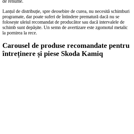
de renume.
Lanțul de distribuție, spre deosebire de curea, nu necesită schimburi
programate, dar poate suferi de întindere prematură dacă nu se
folosește uleiul recomandat de producător sau dacă intervalele de
schimb sunt depășite. Un semn de avertizare este zgomotul metalic
la pornirea la rece.
Carousel de produse recomandate pentru
întreținere și piese Skoda Kamiq
On Sale
Suport pentru tableta tetiera...
160,00
lei
Original price was: 160,00 lei.
129,00
lei
Current price is: