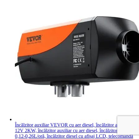
Încălzitor auxiliar VEVOR cu aer diesel, încălzitor auxiliar
12V 2KW, încălzitor auxiliar cu aer diesel, încălzitor cu aer
0,12-0,26L/oră, încălzitor diesel cu afișaj LCD, telecomandă