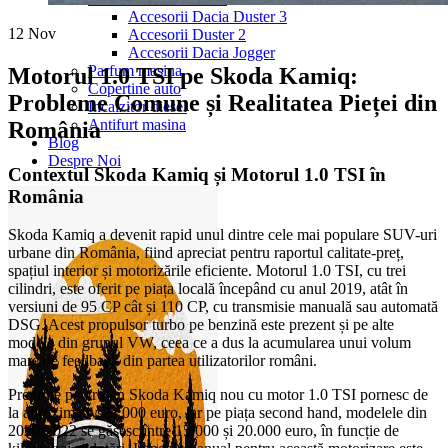
Accesorii Dacia Duster 3
12
Nov
Accesorii Duster 2
Accesorii Dacia Jogger
Parfum masina
Motorul 1.0 TSI pe Skoda Kamiq:
Copertine auto
Probleme Comune și Realitatea Pieței din
Incalzitor diesel
Antifurt masina
România
Blog
Despre Noi
Contextul Skoda Kamiq și Motorul 1.0 TSI în
România
Skoda Kamiq a devenit rapid unul dintre cele mai populare SUV-uri
urbane din România, fiind apreciat pentru raportul calitate-preț,
spațiul interior și motorizările eficiente. Motorul 1.0 TSI, cu trei
cilindri, este oferit pe piața locală începând cu anul 2019, atât în
versiuni de 95 CP cât și 110 CP, cu transmisie manuală sau automată
DSG. Acest propulsor turbo pe benzină este prezent și pe alte
modele din grupul VW, ceea ce a dus la acumularea unui volum
mare de feedback din partea utilizatorilor români.
Prețurile pentru un Skoda Kamiq nou cu motor 1.0 TSI pornesc de
la aproximativ 22.000 euro, iar pe piața second hand, modelele din
2020-2022 se găsesc între 15.000 și 20.000 euro, în funcție de