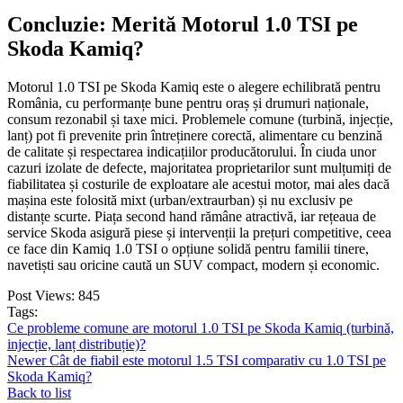
Concluzie: Merită Motorul 1.0 TSI pe
Skoda Kamiq?
Motorul 1.0 TSI pe Skoda Kamiq este o alegere echilibrată pentru
România, cu performanțe bune pentru oraș și drumuri naționale,
consum rezonabil și taxe mici. Problemele comune (turbină, injecție,
lanț) pot fi prevenite prin întreținere corectă, alimentare cu benzină
de calitate și respectarea indicațiilor producătorului. În ciuda unor
cazuri izolate de defecte, majoritatea proprietarilor sunt mulțumiți de
fiabilitatea și costurile de exploatare ale acestui motor, mai ales dacă
mașina este folosită mixt (urban/extraurban) și nu exclusiv pe
distanțe scurte. Piața second hand rămâne atractivă, iar rețeaua de
service Skoda asigură piese și intervenții la prețuri competitive, ceea
ce face din Kamiq 1.0 TSI o opțiune solidă pentru familii tinere,
navetiști sau oricine caută un SUV compact, modern și economic.
Post Views:
845
Tags:
Ce probleme comune are motorul 1.0 TSI pe Skoda Kamiq (turbină,
injecție, lanț distribuție)?
Newer
Cât de fiabil este motorul 1.5 TSI comparativ cu 1.0 TSI pe
Skoda Kamiq?
Back to list