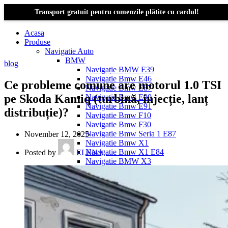
Transport gratuit pentru comenzile plătite cu cardul!
Acasa
Produse
Navigatie Auto
BMW
blog
Navigație BMW E39
Navigatie Bmw E46
Ce probleme comune are motorul 1.0 TSI
Navigatie Bmw E87
pe Skoda Kamiq (turbină, injecție, lanț
Navigatie Bmw E90
Navigatie Bmw E91
distribuție)?
Navigatie Bmw F10
Navigatie Bmw F30
Navigatie Bmw Seria 1 E87
November 12, 2025
Navigatie Bmw X1
Navigatie Bmw X1 E84
Posted by
ELENA
Navigatie BMW X3
Navigatie BMW X3 E83
Navigatie BMW X3 f25
Dacia Logan
Navigație Dacia Logan 1 (2004–2012)
Navigație Dacia Logan 2 (2012–2020)
Navigație Dacia Logan 3 (2020–Prezent)
Dacia Duster