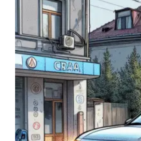
Navigatie Duster 2011
Navigatie Duster 2019
Audi
Navigatie Audi A3 8p
Navigatie Audi A4
Navigatie Audi A4 B6
Navigatie Audi A4 B7
Navigatie Audi A4 B8
Navigatie Audi A5
Navigatie Audi A6 C5
Navigatie Audi A6 C6
Navigatie Audi A6 C7
Navigatie Audi Q5
Ford
Navigație Ford Fiesta
Navigație Ford Focus 1
Navigație Ford Focus 2
Navigație Ford Focus MK3
Navigație Ford Mondeo MK3
Navigație Ford Mondeo MK4
Navigație Ford Transit
Mercedes
Navigație Mercedes C Class W203
Navigație Mercedes C Class W204
Navigație Mercedes W203