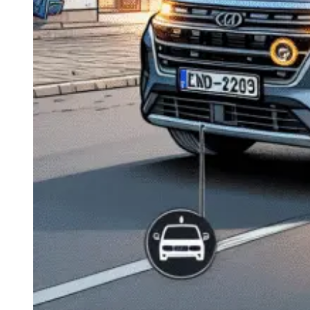
Navigație Mercedes W204
Navigație Mercedes W211
Navigație Mercedes Sprinter
Passat
Navigație Passat B5
Navigație Passat B5 5
Navigație Passat B6
Navigație Passat B7
Navigație Passat B8
Navigație Passat CC
Skoda
Navigație Skoda Fabia 1
Navigație Skoda Fabia 2
Navigație Skoda Octavia 1
Navigație Skoda Octavia 2
Navigație Skoda Octavia 3
Navigație Skoda Rapid
Navigație Skoda Superb 1
Navigație Skoda Superb 2
Navigație Toyota Avensis T25
Portbagaj Plafon Auto
Sub 350 Litri
Peste 350 Litri
Peste 450 litri
Accesorii auto masina