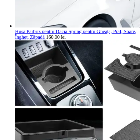
Husă Parbriz pentru Dacia Spring pentru Gheață, Praf, Soare,
Îngheț, Zăpadă
160,00
lei