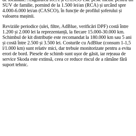
SUV de familie, pornind de la 1.500 lei/an (RCA) și urcând spre
4.000-6.000 lei/an (CASCO), în funcție de profilul șoferului și
valoarea mașinii.
Reviziile periodice (ulei, filtre, AdBlue, verificări DPF) costă între
1.200 și 2.000 lei la reprezentanță, la fiecare 15.000-30.000 km.
Schimbul de kit distribuție este recomandat la 180.000 km sau 5 ani
și costă între 2.500 și 3.500 lei. Costurile cu AdBlue (consum 1-1,5
l/1.000 km) sunt relativ mici, dar trebuie monitorizate pentru a evita
erori de bord. Piesele de schimb sunt ușor de găsit, iar rețeaua de
service Skoda este extinsă, ceea ce reduce riscul de a rămâne fără
suport tehnic.
On Sale
Suport pentru tableta tetiera...