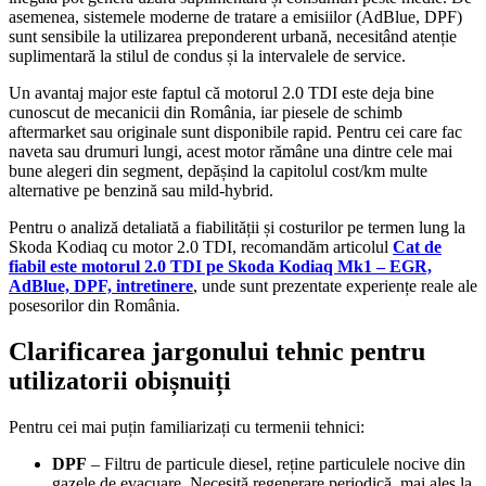
asemenea, sistemele moderne de tratare a emisiilor (AdBlue, DPF)
sunt sensibile la utilizarea preponderent urbană, necesitând atenție
suplimentară la stilul de condus și la intervalele de service.
Un avantaj major este faptul că motorul 2.0 TDI este deja bine
cunoscut de mecanicii din România, iar piesele de schimb
aftermarket sau originale sunt disponibile rapid. Pentru cei care fac
naveta sau drumuri lungi, acest motor rămâne una dintre cele mai
bune alegeri din segment, depășind la capitolul cost/km multe
alternative pe benzină sau mild-hybrid.
Pentru o analiză detaliată a fiabilității și costurilor pe termen lung la
Skoda Kodiaq cu motor 2.0 TDI, recomandăm articolul
Cat de
fiabil este motorul 2.0 TDI pe Skoda Kodiaq Mk1 – EGR,
AdBlue, DPF, intretinere
, unde sunt prezentate experiențe reale ale
posesorilor din România.
Clarificarea jargonului tehnic pentru
utilizatorii obișnuiți
Pentru cei mai puțin familiarizați cu termenii tehnici:
DPF
– Filtru de particule diesel, reține particulele nocive din
gazele de evacuare. Necesită regenerare periodică, mai ales la