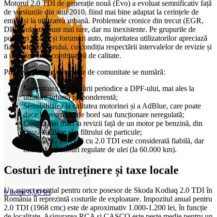
Motorul 2.0 TDI de generație nouă (Evo) a evoluat semnificativ față
de versiunile din anii 2010, fiind mai bine adaptat la cerințele de
emisii și la utilizarea urbană. Problemele cronice din trecut (EGR,
DPF, volanta) sunt mai rare, dar nu inexistente. Pe grupurile de
posesori Skoda și forumuri auto, majoritatea utilizatorilor apreciază
fiabilitatea motorului, cu condiția respectării intervalelor de revizie și
a utilizării unui combustibil de calitate.
Printre aspectele semnalate de comunitate se numără:
Necesitatea regenerării periodice a DPF-ului, mai ales la
utilizare urbană preponderentă;
Sensibilitatea la calitatea motorinei și a AdBlue, care poate
duce la avertizări de bord sau funcționare neregulată;
Costuri mai mari la revizii față de un motor pe benzină, din
cauza AdBlue și a filtrului de particule;
Cutia DSG asociată cu 2.0 TDI este considerată fiabilă, dar
necesită schimburi regulate de ulei (la 60.000 km).
Costuri de întreținere și taxe locale
Un aspect esențial pentru orice posesor de Skoda Kodiaq 2.0 TDI în
0
items
0,00
lei
România îl reprezintă costurile de exploatare. Impozitul anual pentru
2.0 TDI (1968 cmc) este de aproximativ 1.000-1.200 lei, în funcție
de localitate. Asigurarea RCA și CASCO este peste medie pentru un