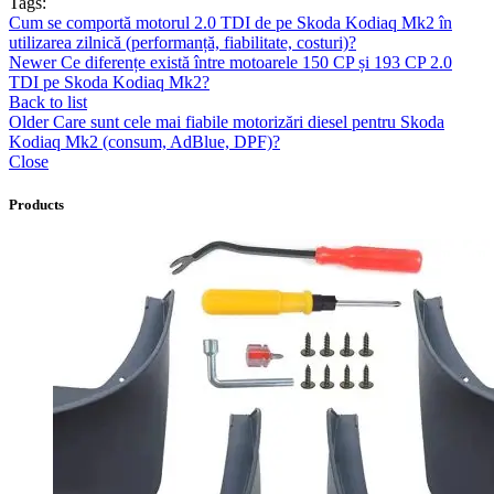
Tags:
Cum se comportă motorul 2.0 TDI de pe Skoda Kodiaq Mk2 în
utilizarea zilnică (performanță, fiabilitate, costuri)?
Newer
Ce diferențe există între motoarele 150 CP și 193 CP 2.0
TDI pe Skoda Kodiaq Mk2?
Back to list
Older
Care sunt cele mai fiabile motorizări diesel pentru Skoda
Kodiaq Mk2 (consum, AdBlue, DPF)?
Close
Products