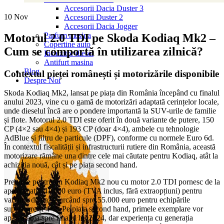
Accesorii Dacia Duster 3
10
Nov
Accesorii Duster 2
Accesorii Dacia Jogger
Parfum masina
Motorul 2.0 TDI pe Skoda Kodiaq Mk2 –
Copertine auto
Cum se comportă în utilizarea zilnică?
Incalzitor diesel
Antifurt masina
Blog
Contextul pieței românești și motorizările disponibile
Despre Noi
Skoda Kodiaq Mk2, lansat pe piața din România începând cu finalul
anului 2023, vine cu o gamă de motorizări adaptată cerințelor locale,
unde dieselul încă are o pondere importantă la SUV-urile de familie
și flote. Motorul 2.0 TDI este oferit în două variante de putere, 150
CP (4×2 sau 4×4) și 193 CP (doar 4×4), ambele cu tehnologie
AdBlue și filtru de particule (DPF), conforme cu normele Euro 6d.
În contextul fiscalității și infrastructurii rutiere din România, această
motorizare rămâne una dintre cele mai căutate pentru Kodiaq, atât la
achiziția nouă, cât și pe piața second hand.
Prețurile pentru un Kodiaq Mk2 nou cu motor 2.0 TDI pornesc de la
aproximativ 41.000 euro (TVA inclus, fără extraopțiuni) pentru
varianta de bază, urcând spre 55.000 euro pentru echipările
superioare și 4×4. Pe piața second hand, primele exemplare vor
apărea abia spre finalul lui 2024, dar experiența cu generația