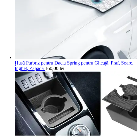
Husă Parbriz pentru Dacia Spring pentru Gheață, Praf, Soare,
Îngheț, Zăpadă
160,00
lei