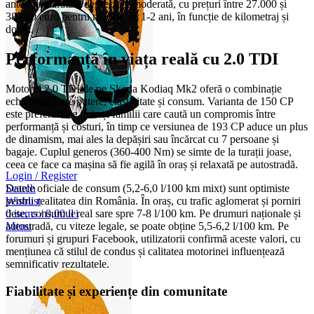
anterioară arată o depreciere moderată, cu prețuri între 27.000 și
38.000 euro pentru modele de 1-2 ani, în funcție de kilometraj și
dotări.
Performanță în viața reală cu 2.0 TDI
Motorul 2.0 TDI de pe Skoda Kodiaq Mk2 oferă o combinație
echilibrată între putere, elasticitate și consum. Varianta de 150 CP
este preferată de flote și familii care caută un compromis între
performanță și costuri, în timp ce versiunea de 193 CP aduce un plus
de dinamism, mai ales la depășiri sau încărcat cu 7 persoane și
bagaje. Cuplul generos (360-400 Nm) se simte de la turații joase,
ceea ce face ca mașina să fie agilă în oraș și relaxată pe autostradă.
Login / Register
Search
Datele oficiale de consum (5,2-6,0 l/100 km mixt) sunt optimiste
Wishlist
pentru realitatea din România. În oraș, cu trafic aglomerat și porniri
0
items
/
0,00
lei
dese, consumul real sare spre 7-8 l/100 km. Pe drumuri naționale și
Menu
autostradă, cu viteze legale, se poate obține 5,5-6,2 l/100 km. Pe
forumuri și grupuri Facebook, utilizatorii confirmă aceste valori, cu
mențiunea că stilul de condus și calitatea motorinei influențează
semnificativ rezultatele.
Fiabilitate și experiențe din comunitate