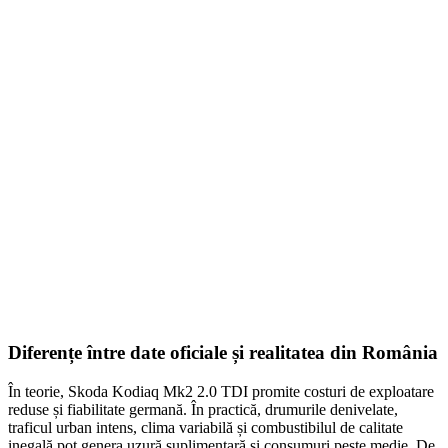
Smonter
399,00
lei
–
420,00
lei
Price range: 399,00 lei through 420,00 lei
SELECT OPTIONS
Diferențe între date oficiale și realitatea din România
În teorie, Skoda Kodiaq Mk2 2.0 TDI promite costuri de exploatare
reduse și fiabilitate germană. În practică, drumurile denivelate,
traficul urban intens, clima variabilă și combustibilul de calitate
inegală pot genera uzură suplimentară și consumuri peste medie. De