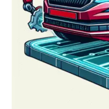
Navigație Mercedes W204
Navigație Mercedes W211
Navigație Mercedes Sprinter
Passat
Navigație Passat B5
Navigație Passat B5 5
Navigație Passat B6
Navigație Passat B7
Navigație Passat B8
Navigație Passat CC
Skoda
Navigație Skoda Fabia 1
Navigație Skoda Fabia 2
Navigație Skoda Octavia 1
Navigație Skoda Octavia 2
Navigație Skoda Octavia 3
Navigație Skoda Rapid
Navigație Skoda Superb 1
Navigație Skoda Superb 2
Navigație Toyota Avensis T25
Portbagaj Plafon Auto
Sub 350 Litri
Peste 350 Litri
Peste 450 litri
Accesorii auto masina