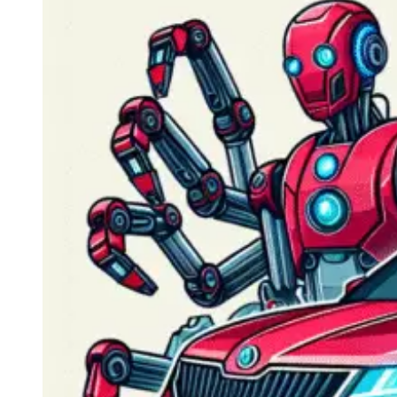
Navigatie Duster 2011
Navigatie Duster 2019
Audi
Navigatie Audi A3 8p
Navigatie Audi A4
Navigatie Audi A4 B6
Navigatie Audi A4 B7
Navigatie Audi A4 B8
Navigatie Audi A5
Navigatie Audi A6 C5
Navigatie Audi A6 C6
Navigatie Audi A6 C7
Navigatie Audi Q5
Ford
Navigație Ford Fiesta
Navigație Ford Focus 1
Navigație Ford Focus 2
Navigație Ford Focus MK3
Navigație Ford Mondeo MK3
Navigație Ford Mondeo MK4
Navigație Ford Transit
Mercedes
Navigație Mercedes C Class W203
Navigație Mercedes C Class W204
Navigație Mercedes W203