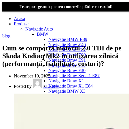
Transport gratuit pentru comenzile plătite cu cardul!
Acasa
Produse
Navigatie Auto
BMW
blog
Navigație BMW E39
Navigatie Bmw E46
Cum se comportă motorul 2.0 TDI de pe
Navigatie Bmw E87
Skoda Kodiaq Mk2 în utilizarea zilnică
Navigatie Bmw E90
Navigatie Bmw E91
(performanță, fiabilitate, costuri)?
Navigatie Bmw F10
Navigatie Bmw F30
Navigatie Bmw Seria 1 E87
November 10, 2025
Navigatie Bmw X1
Navigatie Bmw X1 E84
Posted by
ELENA
Navigatie BMW X3
Navigatie BMW X3 E83
Navigatie BMW X3 f25
Dacia Logan
Navigație Dacia Logan 1 (2004–2012)
Navigație Dacia Logan 2 (2012–2020)
Navigație Dacia Logan 3 (2020–Prezent)
Dacia Duster