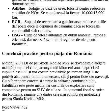
drumuri scurte.
AdBlue
– Soluție pe bază de uree, folosită pentru reducerea
emisiilor de NOx. Se completează la fiecare 10.000-15.000
km.
EGR
– Supapă de recirculare a gazelor arse, reduce emisiile
dar poate duce la depuneri de calamină dacă se folosește
combustibil slab calitativ.
DSG
– Cutie de viteze automată cu dublu ambreiaj, rapidă și
eficientă, dar necesită schimburi regulate de ulei pentru
fiabilitate.
Concluzii practice pentru piața din România
Motorul 2.0 TDI de pe Skoda Kodiaq Mk2 se dovedește o alegere
matură pentru cei care parcurg mulți kilometri anual, apreciază
cuplul dieselului și vor costuri previzibile pe termen lung. Este
potrivit atât pentru familii numeroase, cât și pentru flote sau navetiști.
Cu o întreținere corectă și atenție la calitatea combustibilului,
fiabilitatea este peste medie, iar costurile de exploatare sunt
competitive pentru un SUV de talia sa. În contextul fiscal și rutier
din România, rămâne una dintre cele mai echilibrate motorizări
pentru Skoda Kodiaq Mk2.
Post Views:
432