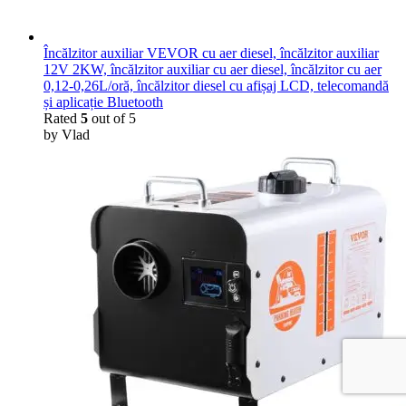
Încălzitor auxiliar VEVOR cu aer diesel, încălzitor auxiliar
12V 2KW, încălzitor auxiliar cu aer diesel, încălzitor cu aer
0,12-0,26L/oră, încălzitor diesel cu afișaj LCD, telecomandă
și aplicație Bluetooth
Rated
5
out of 5
by Vlad