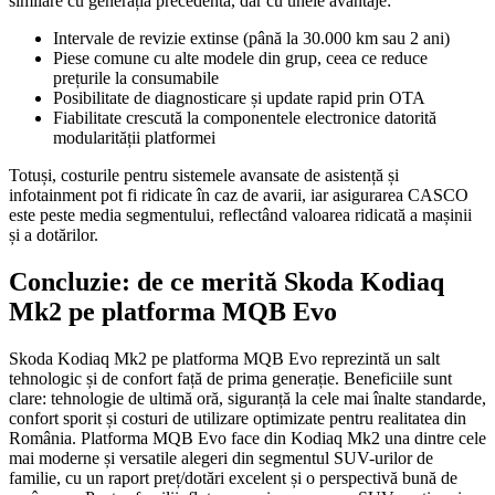
similare cu generația precedentă, dar cu unele avantaje:
Intervale de revizie extinse (până la 30.000 km sau 2 ani)
Piese comune cu alte modele din grup, ceea ce reduce
prețurile la consumabile
Posibilitate de diagnosticare și update rapid prin OTA
Fiabilitate crescută la componentele electronice datorită
modularității platformei
Totuși, costurile pentru sistemele avansate de asistență și
infotainment pot fi ridicate în caz de avarii, iar asigurarea CASCO
este peste media segmentului, reflectând valoarea ridicată a mașinii
și a dotărilor.
Concluzie: de ce merită Skoda Kodiaq
Mk2 pe platforma MQB Evo
Skoda Kodiaq Mk2 pe platforma MQB Evo reprezintă un salt
tehnologic și de confort față de prima generație. Beneficiile sunt
clare: tehnologie de ultimă oră, siguranță la cele mai înalte standarde,
confort sporit și costuri de utilizare optimizate pentru realitatea din
România. Platforma MQB Evo face din Kodiaq Mk2 una dintre cele
mai moderne și versatile alegeri din segmentul SUV-urilor de
familie, cu un raport preț/dotări excelent și o perspectivă bună de