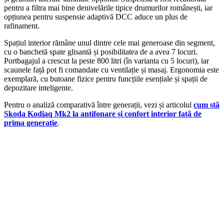
pentru a filtra mai bine denivelările tipice drumurilor românești, iar
opțiunea pentru suspensie adaptivă DCC aduce un plus de
rafinament.
Spațiul interior rămâne unul dintre cele mai generoase din segment,
cu o banchetă spate glisantă și posibilitatea de a avea 7 locuri.
Portbagajul a crescut la peste 800 litri (în varianta cu 5 locuri), iar
scaunele față pot fi comandate cu ventilație și masaj. Ergonomia este
exemplară, cu butoane fizice pentru funcțiile esențiale și spații de
depozitare inteligente.
Pentru o analiză comparativă între generații, vezi și articolul
cum stă
Skoda Kodiaq Mk2 la antifonare și confort interior față de
prima generație
.
On Sale