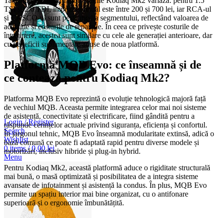
Taxele locale pentru motorizările Kodiaq Mk2 variază: pentru 1.5
TSI și 2.0 TDI, impozitul anual este între 200 și 700 lei, iar RCA-ul
și CASCO-ul sunt peste media segmentului, reflectând valoarea de
achiziție și costurile de reparație. În ceea ce privește costurile de
întreținere, acestea sunt similare cu cele ale generației anterioare, dar
cu beneficii suplimentare aduse de noua platformă.
Platforma MQB Evo: ce înseamnă și de
ce contează pentru Kodiaq Mk2?
Platforma MQB Evo reprezintă o evoluție tehnologică majoră față
de vechiul MQB. Aceasta permite integrarea celor mai noi sisteme
de asistență, conectivitate și electrificare, fiind gândită pentru a
Login / Register
răspunde cerințelor actuale privind siguranța, eficiența și confortul.
Search
În jargonul tehnic, MQB Evo înseamnă modularitate extinsă, adică o
Wishlist
bază comună ce poate fi adaptată rapid pentru diverse modele și
0
items
/
0,00
lei
motorizări, inclusiv hibride și plug-in hybrid.
Menu
Pentru Kodiaq Mk2, această platformă aduce o rigiditate structurală
mai bună, o masă optimizată și posibilitatea de a integra sisteme
avansate de infotainment și asistență la condus. În plus, MQB Evo
permite un spațiu interior mai bine organizat, cu o antifonare
superioară și o ergonomie îmbunătățită.