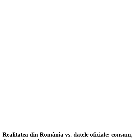
Smonter
399,00
lei
–
420,00
lei
Price range: 399,00 lei through 420,00 lei
SELECT OPTIONS
Realitatea din România vs. datele oficiale: consum,