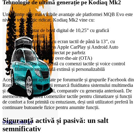
Tehnologie de ultimă generație pe Kodiaq Mk2
Unul dintre cele mai vizibile avantaje ale platformei MQB Evo este
nivelul tehnologic ridicat. Kodiaq Mk2 vine cu:
Instrumentar de bord digital de 10,25” cu grafică
personalizabilă
Sistem multimedia cu ecran tactil de până la 13”, cu
conectivitate wireless Apple CarPlay și Android Auto
Head-up display proiectat pe parbriz
Actualizări software over-the-air (OTA)
Climatizare inteligentă cu comenzi tactile și voice control
Iluminare ambientală extinsă și personalizabilă
Aceste dotări sunt apreciate pe forumurile și grupurile Facebook din
România, unde utilizatorii remarcă fluiditatea sistemului multimedia
și calitatea afișajului digital, comparativ cu generația anterioară. De
asemenea, integrarea comenzilor tactile pentru climatizare și funcții
de confort a fost primită cu entuziasm, deși unii utilizatori preferă în
continuare butoanele fizice pentru anumite funcții.
Siguranță activă și pasivă: un salt
0
items
0,00
lei
semnificativ