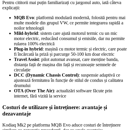
Pentru cititorii mai puțin familiarizați cu jargonul auto, iată câteva
explicații:
MQB Evo
: platformă modulară modernă, folosită pentru mai
multe modele din grupul VW, ce permite integrarea rapidă a
noilor tehnologii
Mild-hybrid
: sistem care ajută motorul termic cu un mic
motor electric, reducând consumul și emisiile, dar nu permite
rularea 100% electrică
Plug-in hybrid
: mașină cu motor termic și electric, care poate
fi încărcată la priză și parcurge 50-100 km doar electric
Travel Assist
: pilot automat avansat, care menține banda,
distanța față de mașina din față și recunoaște semnele de
circulație
DCC (Dynamic Chassis Control)
: suspensie adaptivă ce
ajustează fermitatea în funcție de stilul de condus și calitatea
drumului
OTA (Over The Air)
: actualizări software făcute prin
internet, fără vizită la service
Costuri de utilizare și întreținere: avantaje și
dezavantaje
Kodiaq Mk2 pe platforma MQB Evo aduce costuri de întreținere