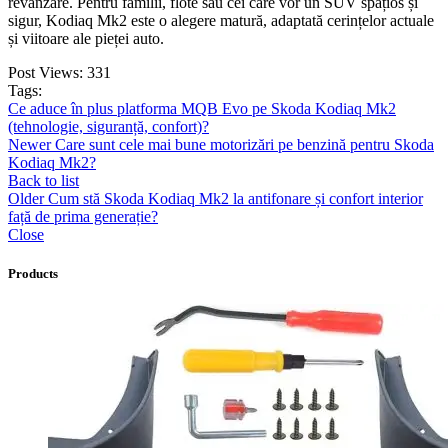
revânzare. Pentru familii, flote sau cei care vor un SUV spațios și
sigur, Kodiaq Mk2 este o alegere matură, adaptată cerințelor actuale
și viitoare ale pieței auto.
Post Views:
331
Tags:
Ce aduce în plus platforma MQB Evo pe Skoda Kodiaq Mk2
(tehnologie, siguranță, confort)?
Newer
Care sunt cele mai bune motorizări pe benzină pentru Skoda
Kodiaq Mk2?
Back to list
Older
Cum stă Skoda Kodiaq Mk2 la antifonare și confort interior
față de prima generație?
Close
Products