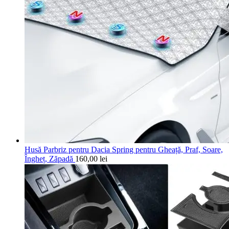
Husă Parbriz pentru Dacia Spring pentru Gheață, Praf, Soare,
Îngheț, Zăpadă
160,00
lei