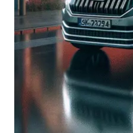
Navigație Mercedes W204
Navigație Mercedes W211
Navigație Mercedes Sprinter
Passat
Navigație Passat B5
Navigație Passat B5 5
Navigație Passat B6
Navigație Passat B7
Navigație Passat B8
Navigație Passat CC
Skoda
Navigație Skoda Fabia 1
Navigație Skoda Fabia 2
Navigație Skoda Octavia 1
Navigație Skoda Octavia 2
Navigație Skoda Octavia 3
Navigație Skoda Rapid
Navigație Skoda Superb 1
Navigație Skoda Superb 2
Navigație Toyota Avensis T25
Portbagaj Plafon Auto
Sub 350 Litri
Peste 350 Litri
Peste 450 litri
Accesorii auto masina