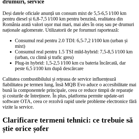
drumuri, service
Deși datele oficiale anunță un consum mixt de 5,5-6,5 l/100 km
pentru diesel și 6,8-7,5 l/100 km pentru benzină, realitatea din
România arată valori ușor mai mari, mai ales în oraș sau pe drumuri
naționale aglomerate. Utilizatorii de pe forumuri raportează:
Consumul real pentru 2.0 TDI: 6,5-7,2 l/100 km (urban și
mixt)
Consumul real pentru 1.5 TSI mild-hybrid: 7,5-8,5 l/100 km
(urban, cu climă și trafic greu)
Plug-in hybrid: 1,5-2,5 l/100 km cu bateria încărcată, dar
peste 6,5 l/100 km după descărcare
Calitatea combustibilului și rețeaua de service influențează
fiabilitatea pe termen lung, însă MQB Evo aduce o accesibilitate mai
bună la componentele principale, ceea ce reduce timpii de reparație
și costurile de întreținere. În plus, platforma permite update-uri
software OTA, ceea ce rezolvă rapid unele probleme electronice fără
vizite la service.
Clarificare termeni tehnici: ce trebuie să
știe orice șofer