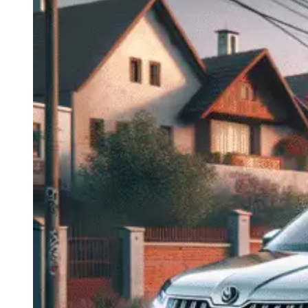
Navigatie Duster 2011
Navigatie Duster 2019
Audi
Navigatie Audi A3 8p
Navigatie Audi A4
Navigatie Audi A4 B6
Navigatie Audi A4 B7
Navigatie Audi A4 B8
Navigatie Audi A5
Navigatie Audi A6 C5
Navigatie Audi A6 C6
Navigatie Audi A6 C7
Navigatie Audi Q5
Ford
Navigație Ford Fiesta
Navigație Ford Focus 1
Navigație Ford Focus 2
Navigație Ford Focus MK3
Navigație Ford Mondeo MK3
Navigație Ford Mondeo MK4
Navigație Ford Transit
Mercedes
Navigație Mercedes C Class W203
Navigație Mercedes C Class W204
Navigație Mercedes W203