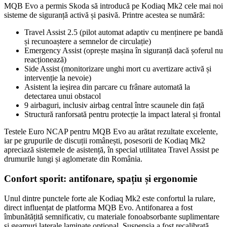
MQB Evo a permis Skoda să introducă pe Kodiaq Mk2 cele mai noi
sisteme de siguranță activă și pasivă. Printre acestea se numără:
Travel Assist 2.5 (pilot automat adaptiv cu menținere pe bandă
și recunoaștere a semnelor de circulație)
Emergency Assist (oprește mașina în siguranță dacă șoferul nu
reacționează)
Side Assist (monitorizare unghi mort cu avertizare activă și
intervenție la nevoie)
Asistent la ieșirea din parcare cu frânare automată la
detectarea unui obstacol
9 airbaguri, inclusiv airbag central între scaunele din față
Structură ranforsată pentru protecție la impact lateral și frontal
Testele Euro NCAP pentru MQB Evo au arătat rezultate excelente,
iar pe grupurile de discuții românești, posesorii de Kodiaq Mk2
apreciază sistemele de asistență, în special utilitatea Travel Assist pe
drumurile lungi și aglomerate din România.
Confort sporit: antifonare, spațiu și ergonomie
Unul dintre punctele forte ale Kodiaq Mk2 este confortul la rulare,
direct influențat de platforma MQB Evo. Antifonarea a fost
îmbunătățită semnificativ, cu materiale fonoabsorbante suplimentare
și geamuri laterale laminate opțional. Suspensia a fost recalibrată