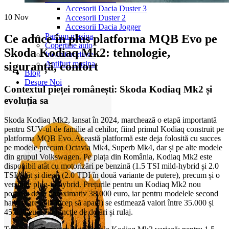
Accesorii Dacia Duster 3
10
Nov
Accesorii Duster 2
Accesorii Dacia Jogger
Parfum masina
Ce aduce în plus platforma MQB Evo pe
Copertine auto
Skoda Kodiaq Mk2: tehnologie,
Incalzitor diesel
Antifurt masina
siguranță, confort
Blog
Despre Noi
Contextul pieței românești: Skoda Kodiaq Mk2 și
evoluția sa
Skoda Kodiaq Mk2, lansat în 2024, marchează o etapă importantă
pentru SUV-ul de familie al cehilor, fiind primul Kodiaq construit pe
platforma MQB Evo. Această platformă este deja folosită cu succes
pe modele precum Octavia Mk4, Superb Mk4, dar și pe alte modele
din grupul Volkswagen. Pe piața din România, Kodiaq Mk2 este
disponibil atât cu motorizări pe benzină (1.5 TSI mild-hybrid și 2.0
TSI), cât și diesel (2.0 TDI în două variante de putere), precum și o
versiune plug-in hybrid. Prețurile pentru un Kodiaq Mk2 nou
pornesc de la aproximativ 38.000 euro, iar pentru modelele second
hand (care abia încep să apară) se estimează valori între 35.000 și
45.000 euro, în funcție de dotări și rulaj.