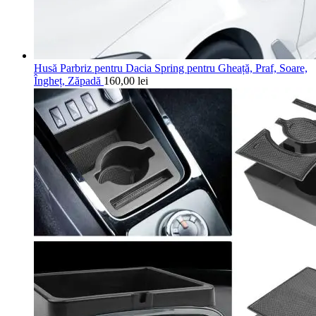
Husă Parbriz pentru Dacia Spring pentru Gheață, Praf, Soare,
Îngheț, Zăpadă
160,00
lei