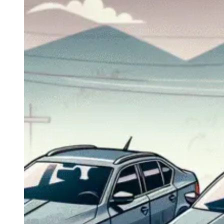
Navigatie Duster 2011
Navigatie Duster 2019
Audi
Navigatie Audi A3 8p
Navigatie Audi A4
Navigatie Audi A4 B6
Navigatie Audi A4 B7
Navigatie Audi A4 B8
Navigatie Audi A5
Navigatie Audi A6 C5
Navigatie Audi A6 C6
Navigatie Audi A6 C7
Navigatie Audi Q5
Ford
Navigație Ford Fiesta
Navigație Ford Focus 1
Navigație Ford Focus 2
Navigație Ford Focus MK3
Navigație Ford Mondeo MK3
Navigație Ford Mondeo MK4
Navigație Ford Transit
Mercedes
Navigație Mercedes C Class W203
Navigație Mercedes C Class W204
Navigație Mercedes W203