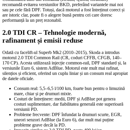
recomandă evitarea versiunilor BKD, preferând variantele mai noi
sau pe cele fără DPF. Totuși, dacă motorul a fost întreținut corect și
are istoric clar, poate fi o alegere bună pentru cei care doresc
performanță la un preț rezonabil.
2.0 TDI CR – Tehnologie modernă,
rafinament și emisii reduse
Odată cu facelift-ul Superb Mk2 (2010–2015), Skoda a introdus
motorul 2.0 TDI Common Rail (CR, coduri CFFB, CFGB, 140–
170 CP). Acesta utilizează injecție common-rail, DPF standard și, la
versiunile Euro 6, sistem AdBlue. Motorul este mult mai rafinat,
silențios și eficient, oferind un cuplu liniar și un consum real apropiat
de datele oficiale.
Consum real: 5,5–6,5 l/100 km, foarte bun pentru o limuzină
mare, chiar și pe drumuri mixte.
Costuri de întreținere: medii, DPF și AdBlue pot genera
costuri suplimentare, dar fiabilitatea generală este superioară
versiunii PD.
Probleme frecvente: DPF înfundat la drumuri scurte, EGR,
uneori senzori AdBlue (la Euro 6), dar mult mai puține
probleme grave decât la PD.