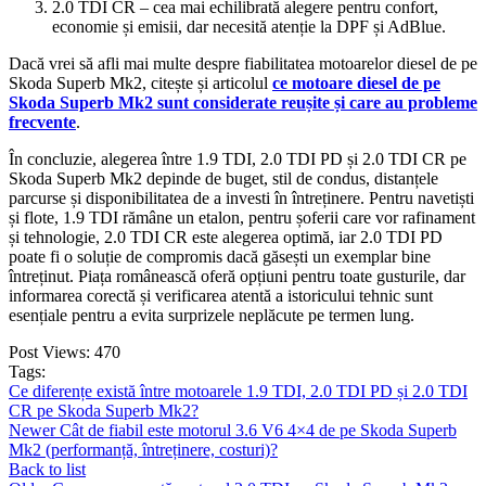
2.0 TDI CR – cea mai echilibrată alegere pentru confort,
economie și emisii, dar necesită atenție la DPF și AdBlue.
Dacă vrei să afli mai multe despre fiabilitatea motoarelor diesel de pe
Skoda Superb Mk2, citește și articolul
ce motoare diesel de pe
Skoda Superb Mk2 sunt considerate reușite și care au probleme
frecvente
.
În concluzie, alegerea între 1.9 TDI, 2.0 TDI PD și 2.0 TDI CR pe
Skoda Superb Mk2 depinde de buget, stil de condus, distanțele
parcurse și disponibilitatea de a investi în întreținere. Pentru navetiști
și flote, 1.9 TDI rămâne un etalon, pentru șoferii care vor rafinament
și tehnologie, 2.0 TDI CR este alegerea optimă, iar 2.0 TDI PD
poate fi o soluție de compromis dacă găsești un exemplar bine
întreținut. Piața românească oferă opțiuni pentru toate gusturile, dar
informarea corectă și verificarea atentă a istoricului tehnic sunt
esențiale pentru a evita surprizele neplăcute pe termen lung.
Post Views:
470
Tags:
Ce diferențe există între motoarele 1.9 TDI, 2.0 TDI PD și 2.0 TDI
CR pe Skoda Superb Mk2?
Newer
Cât de fiabil este motorul 3.6 V6 4×4 de pe Skoda Superb
Mk2 (performanță, întreținere, costuri)?
Back to list