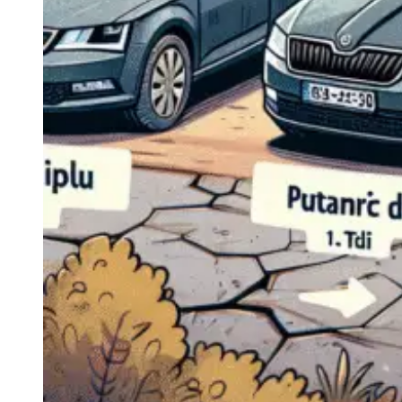
Navigație Mercedes W204
Navigație Mercedes W211
Navigație Mercedes Sprinter
Passat
Navigație Passat B5
Navigație Passat B5 5
Navigație Passat B6
Navigație Passat B7
Navigație Passat B8
Navigație Passat CC
Skoda
Navigație Skoda Fabia 1
Navigație Skoda Fabia 2
Navigație Skoda Octavia 1
Navigație Skoda Octavia 2
Navigație Skoda Octavia 3
Navigație Skoda Rapid
Navigație Skoda Superb 1
Navigație Skoda Superb 2
Navigație Toyota Avensis T25
Portbagaj Plafon Auto
Sub 350 Litri
Peste 350 Litri
Peste 450 litri
Accesorii auto masina