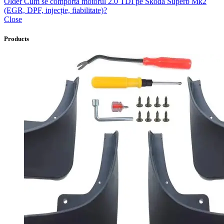
Older
Cum se comportă motorul 2.0 TDI pe Skoda Superb Mk2
(EGR, DPF, injecție, fiabilitate)?
Close
Products