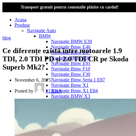
Transport gratuit pentru comenzile plătite cu cardul!
Acasa
Produse
Navigatie Auto
BMW
blog
Navigație BMW E39
Navigatie Bmw E46
Ce diferențe există între motoarele 1.9
Navigatie Bmw E87
TDI, 2.0 TDI PD și 2.0 TDI CR pe Skoda
Navigatie Bmw E90
Navigatie Bmw E91
Superb Mk2?
Navigatie Bmw F10
Navigatie Bmw F30
Navigatie Bmw Seria 1 E87
November 6, 2025
Navigatie Bmw X1
Navigatie Bmw X1 E84
Posted by
ELENA
Navigatie BMW X3
Navigatie BMW X3 E83
Navigatie BMW X3 f25
Dacia Logan
Navigație Dacia Logan 1 (2004–2012)
Navigație Dacia Logan 2 (2012–2020)
Navigație Dacia Logan 3 (2020–Prezent)
Dacia Duster