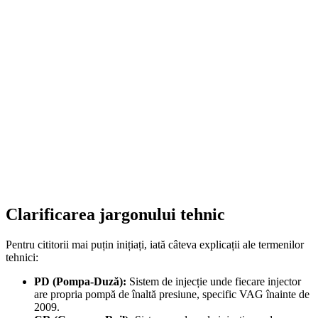
On Sale
Navigație Android 8.8 Inci pen...
1.499,00
lei
Original price was: 1.499,00 lei.
1.252,00
lei
Current price is:
1.252,00 lei.
ADD TO CART
Clarificarea jargonului tehnic
Pentru cititorii mai puțin inițiați, iată câteva explicații ale termenilor
tehnici:
PD (Pompa-Duză):
Sistem de injecție unde fiecare injector
are propria pompă de înaltă presiune, specific VAG înainte de
2009.