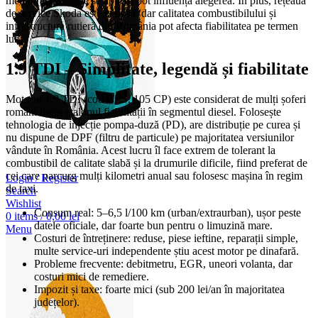
mediu (acolo unde se aplică) pot influența alegerea. În plus, rețeaua
de service Skoda este extinsă, dar calitatea combustibilului și
infrastructura rutieră din România pot afecta fiabilitatea pe termen
lung.
1.9 TDI – Simplitate, legendă și fiabilitate
Motorul 1.9 TDI (cod BLS, 105 CP) este considerat de mulți șoferi
români drept etalonul fiabilității în segmentul diesel. Folosește
tehnologia de injecție pompa-duză (PD), are distribuție pe curea și
nu dispune de DPF (filtru de particule) pe majoritatea versiunilor
vândute în România. Acest lucru îl face extrem de tolerant la
combustibil de calitate slabă și la drumurile dificile, fiind preferat de
cei care parcurg mulți kilometri anual sau folosesc mașina în regim
Login / Register
de taxi.
Search
Wishlist
Consum real: 5–6,5 l/100 km (urban/extraurban), ușor peste
0
items
/
0,00
lei
datele oficiale, dar foarte bun pentru o limuzină mare.
Menu
Costuri de întreținere: reduse, piese ieftine, reparații simple,
multe service-uri independente știu acest motor pe dinafară.
Probleme frecvente: debitmetru, EGR, uneori volanta, dar
costuri mici de remediere.
Impozit și taxe: foarte mici (sub 200 lei/an în majoritatea
județelor).