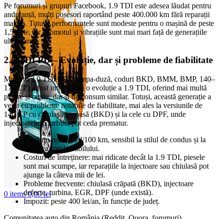
Pe forumuri și grupuri Facebook, 1.9 TDI este adesea lăudat pentru
anduranță, mulți posesori raportând peste 400.000 km fără reparații
majore. Totuși, performanțele sunt modeste pentru o mașină de peste
1,5 tone, iar zgomotul și vibrațiile sunt mai mari față de generațiile
ulterioare.
2.0 TDI PD – Evoluție, dar și probleme de fiabilitate
Motorul 2.0 TDI PD (pompa-duză, coduri BKD, BMM, BMP, 140–
170 CP) a fost introdus ca o evoluție a 1.9 TDI, oferind mai multă
putere și cuplu, dar și un consum similar. Totuși, această generație a
venit cu probleme notabile de fiabilitate, mai ales la versiunile de
140 CP cu chiulasă poroasă (BKD) și la cele cu DPF, unde
injectoarele și turbina pot ceda prematur.
Consum real: 6–7 l/100 km, sensibil la stilul de condus și la
calitatea combustibilului.
Costuri de întreținere: mai ridicate decât la 1.9 TDI, piesele
sunt mai scumpe, iar reparațiile la injectoare sau chiulasă pot
ajunge la câteva mii de lei.
Probleme frecvente: chiulasă crăpată (BKD), injectoare
defecte, turbina, EGR, DPF (unde există).
0
items
0,00
lei
Impozit: peste 400 lei/an, în funcție de județ.
Comunitatea auto din România (Reddit, Quora, forumuri)