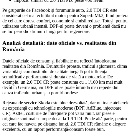
Impozit: similar cu 2.0 TDI PD, peste 400 lei/an.
Pe grupurile de Facebook și forumurile auto, 2.0 TDI CR este
considerat cel mai echilibrat motor pentru Superb Mk2, fiind preferat
de cei care doresc confort, economie și emisii reduse. Totuși, pentru
utilizarea urbană intensă, DPF-ul poate deveni o problemă dacă nu
se fac periodic drumuri lungi pentru regenerare.
Analiză detaliată: date oficiale vs. realitatea din
România
Datele oficiale de consum și fiabilitate nu reflectă întotdeauna
realitatea din România. Drumurile proaste, traficul aglomerat, clima
variabilă și combustibilul de calitate inegală pot influența
semnificativ performanța și durata de viață a motoarelor. De
exemplu, un 2.0 TDI CR poate consuma cu 1 l/100 km mai mult
decât în Germania, iar DPF-ul se poate înfunda mai repede din
cauza traficului urban și a pornirilor dese.
Rețeaua de service Skoda este bine dezvoltată, dar nu toate atelierele
au experiență cu tehnologiile moderne (DPF, AdBlue, injectoare
CR). Astfel, costurile de întreținere pot varia mult, iar piesele
originale sunt mai scumpe decât la 1.9 TDI. Pe de altă parte, pentru
cei care fac naveta pe distanțe lungi, 2.0 TDI CR rămâne o alegere
excelentă, cu un raport performanță/consum foarte bun.