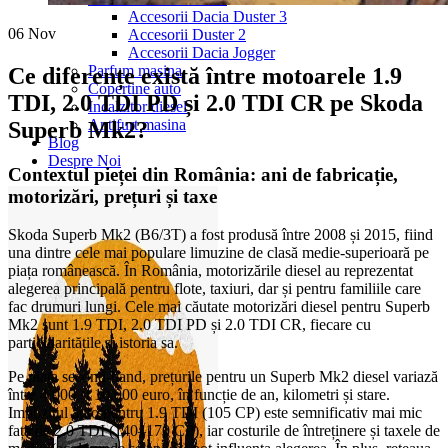
Accesorii Dacia Duster 3
06
Nov
Accesorii Duster 2
Accesorii Dacia Jogger
Parfum masina
Ce diferențe există între motoarele 1.9
Copertine auto
TDI, 2.0 TDI PD și 2.0 TDI CR pe Skoda
Incalzitor diesel
Antifurt masina
Superb Mk2?
Blog
Despre Noi
Contextul pieței din România: ani de fabricație,
motorizări, prețuri și taxe
Skoda Superb Mk2 (B6/3T) a fost produsă între 2008 și 2015, fiind
una dintre cele mai populare limuzine de clasă medie-superioară pe
piața românească. În România, motorizările diesel au reprezentat
alegerea principală pentru flote, taxiuri, dar și pentru familiile care
fac drumuri lungi. Cele mai căutate motorizări diesel pentru Superb
Mk2 sunt 1.9 TDI, 2.0 TDI PD și 2.0 TDI CR, fiecare cu
particularitățile și istoria sa.
Pe piața second-hand, prețurile pentru un Superb Mk2 diesel variază
între 4.000 și 10.000 euro, în funcție de an, kilometri și stare.
Impozitul auto pentru 1.9 TDI (105 CP) este semnificativ mai mic
față de 2.0 TDI (140–170 CP), iar costurile de întreținere și taxele de