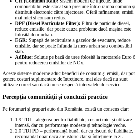
CR (Common Rail):
Sistem modern de injecție, unde
combustibilul este stocat sub presiune într-o rampă comună și
distribuit electronic către injectoare. Oferă rafinament, emisii
mai mici și consum redus.
DPF (Diesel Particulate Filter):
Filtru de particule diesel,
reduce emisiile, dar poate cauza probleme dacă mașina este
folosită doar urban.
EGR:
Supapă de recirculare a gazelor de evacuare, reduce
emisiile, dar se poate înfunda la mers urban sau combustibil
slab.
AdBlue:
Soluție pe bază de uree folosită la motoarele Euro 6
pentru reducerea emisiilor de NOx.
Aceste sisteme moderne aduc beneficii de consum și emisii, dar pot
genera costuri suplimentare de întreținere, mai ales dacă nu sunt
utilizate corect sau dacă nu se respectă intervalele de service.
Percepția comunității și concluzii practice
Pe forumuri și grupuri auto din România, există un consens clar:
1.9 TDI – alegerea pentru fiabilitate, costuri mici și utilizare
intensă, dar cu performanțe modeste și tehnologie veche.
2.0 TDI PD – performanță bună, dar cu riscuri de fiabilitate,
recomandat doar dacă are istoric clar și întreținere la zi.