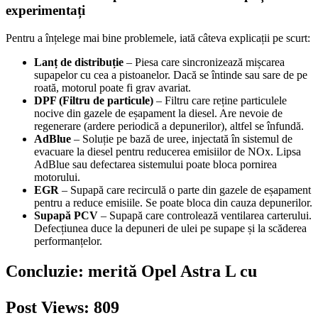
experimentați
Pentru a înțelege mai bine problemele, iată câteva explicații pe scurt:
Lanț de distribuție
– Piesa care sincronizează mișcarea
supapelor cu cea a pistoanelor. Dacă se întinde sau sare de pe
roată, motorul poate fi grav avariat.
DPF (Filtru de particule)
– Filtru care reține particulele
nocive din gazele de eșapament la diesel. Are nevoie de
regenerare (ardere periodică a depunerilor), altfel se înfundă.
AdBlue
– Soluție pe bază de uree, injectată în sistemul de
evacuare la diesel pentru reducerea emisiilor de NOx. Lipsa
AdBlue sau defectarea sistemului poate bloca pornirea
motorului.
EGR
– Supapă care recirculă o parte din gazele de eșapament
pentru a reduce emisiile. Se poate bloca din cauza depunerilor.
Supapă PCV
– Supapă care controlează ventilarea carterului.
Defecțiunea duce la depuneri de ulei pe supape și la scăderea
performanțelor.
Concluzie: merită Opel Astra L cu
Post Views:
809