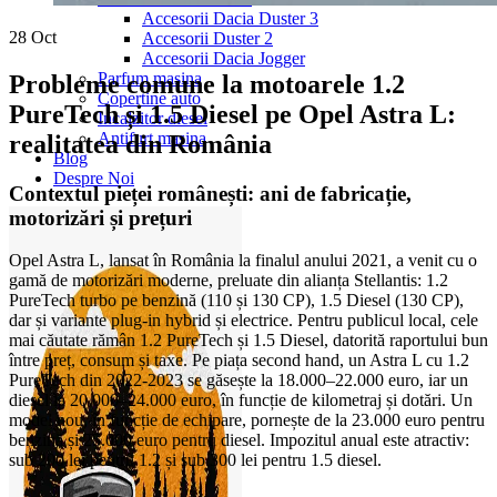
Accesorii Dacia Duster 3
28
Oct
Accesorii Duster 2
Accesorii Dacia Jogger
Parfum masina
Probleme comune la motoarele 1.2
Copertine auto
PureTech și 1.5 Diesel pe Opel Astra L:
Incalzitor diesel
Antifurt masina
realitatea din România
Blog
Despre Noi
Contextul pieței românești: ani de fabricație,
motorizări și prețuri
Opel Astra L, lansat în România la finalul anului 2021, a venit cu o
gamă de motorizări moderne, preluate din alianța Stellantis: 1.2
PureTech turbo pe benzină (110 și 130 CP), 1.5 Diesel (130 CP),
dar și variante plug-in hybrid și electrice. Pentru publicul local, cele
mai căutate rămân 1.2 PureTech și 1.5 Diesel, datorită raportului bun
între preț, consum și taxe. Pe piața second hand, un Astra L cu 1.2
PureTech din 2022-2023 se găsește la 18.000–22.000 euro, iar un
diesel la 20.000–24.000 euro, în funcție de kilometraj și dotări. Un
model nou, în funcție de echipare, pornește de la 23.000 euro pentru
benzină și 25.000 euro pentru diesel. Impozitul anual este atractiv:
sub 200 lei pentru 1.2 și sub 300 lei pentru 1.5 diesel.