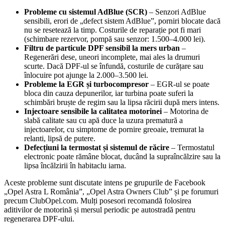
Probleme cu sistemul AdBlue (SCR)
– Senzori AdBlue
sensibili, erori de „defect sistem AdBlue”, porniri blocate dacă
nu se resetează la timp. Costurile de reparație pot fi mari
(schimbare rezervor, pompă sau senzor: 1.500–4.000 lei).
Filtru de particule DPF sensibil la mers urban
–
Regenerări dese, uneori incomplete, mai ales la drumuri
scurte. Dacă DPF-ul se înfundă, costurile de curățare sau
înlocuire pot ajunge la 2.000–3.500 lei.
Probleme la EGR și turbocompresor
– EGR-ul se poate
bloca din cauza depunerilor, iar turbina poate suferi la
schimbări bruște de regim sau la lipsa răcirii după mers intens.
Injectoare sensibile la calitatea motorinei
– Motorina de
slabă calitate sau cu apă duce la uzura prematură a
injectoarelor, cu simptome de pornire greoaie, tremurat la
relanti, lipsă de putere.
Defecțiuni la termostat și sistemul de răcire
– Termostatul
electronic poate rămâne blocat, ducând la supraîncălzire sau la
lipsa încălzirii în habitaclu iarna.
Aceste probleme sunt discutate intens pe grupurile de Facebook
„Opel Astra L România”, „Opel Astra Owners Club” și pe forumuri
precum ClubOpel.com. Mulți posesori recomandă folosirea
aditivilor de motorină și mersul periodic pe autostradă pentru
regenerarea DPF-ului.