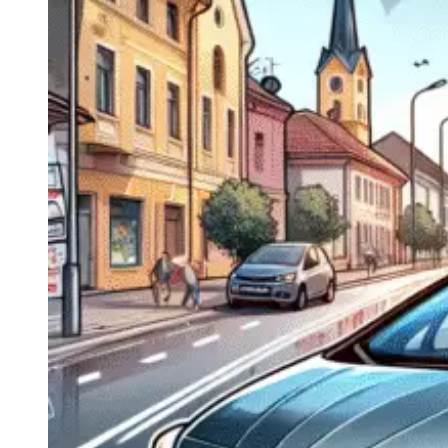
Navigatie Duster 2011
Navigatie Duster 2019
Audi
Navigatie Audi A3 8p
Navigatie Audi A4
Navigatie Audi A4 B6
Navigatie Audi A4 B7
Navigatie Audi A4 B8
Navigatie Audi A5
Navigatie Audi A6 C5
Navigatie Audi A6 C6
Navigatie Audi A6 C7
Navigatie Audi Q5
Ford
Navigație Ford Fiesta
Navigație Ford Focus 1
Navigație Ford Focus 2
Navigație Ford Focus MK3
Navigație Ford Mondeo MK3
Navigație Ford Mondeo MK4
Navigație Ford Transit
Mercedes
Navigație Mercedes C Class W203
Navigație Mercedes C Class W204
Navigație Mercedes W203