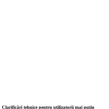
Copertină Auto Laterală Retrac...
947,80
lei
ADD TO CART
Clarificări tehnice pentru utilizatorii mai puțin