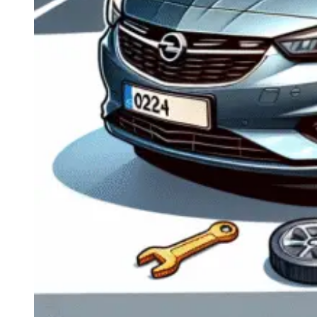
Navigație Mercedes W204
Navigație Mercedes W211
Navigație Mercedes Sprinter
Passat
Navigație Passat B5
Navigație Passat B5 5
Navigație Passat B6
Navigație Passat B7
Navigație Passat B8
Navigație Passat CC
Skoda
Navigație Skoda Fabia 1
Navigație Skoda Fabia 2
Navigație Skoda Octavia 1
Navigație Skoda Octavia 2
Navigație Skoda Octavia 3
Navigație Skoda Rapid
Navigație Skoda Superb 1
Navigație Skoda Superb 2
Navigație Toyota Avensis T25
Portbagaj Plafon Auto
Sub 350 Litri
Peste 350 Litri
Peste 450 litri
Accesorii auto masina