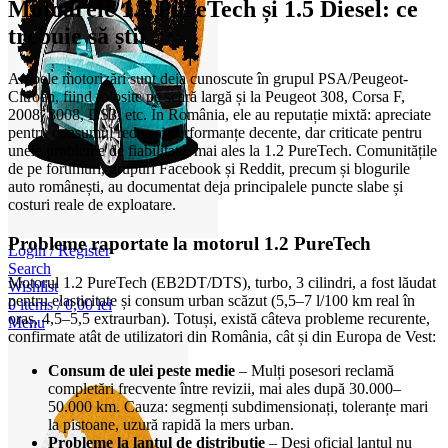
Motoarele 1.2 PureTech și 1.5 Diesel: ce
trebuie să știi
Ambele motorizări sunt deja cunoscute în grupul PSA/Peugeot-
Citroën, fiind folosite pe scară largă și la Peugeot 308, Corsa F,
2008, 3008, DS3, etc. În România, ele au reputație mixtă: apreciate
pentru consumul redus și performanțe decente, dar criticate pentru
unele probleme de fiabilitate, mai ales la 1.2 PureTech. Comunitățile
de pe forumuri, grupuri Facebook și Reddit, precum și blogurile
auto românești, au documentat deja principalele puncte slabe și
costuri reale de exploatare.
Probleme raportate la motorul 1.2 PureTech
Login / Register
Search
Motorul 1.2 PureTech (EB2DT/DTS), turbo, 3 cilindri, a fost lăudat
Wishlist
pentru elasticitate și consum urban scăzut (5,5–7 l/100 km real în
0
items
/
0,00
lei
oraș, 4,5–5,5 extraurban). Totuși, există câteva probleme recurente,
Menu
confirmate atât de utilizatori din România, cât și din Europa de Vest:
Consum de ulei peste medie
– Mulți posesori reclamă
completări frecvente între revizii, mai ales după 30.000–
50.000 km. Cauza: segmenți subdimensionați, toleranțe mari
la pistoane, uzură rapidă la mers urban.
Probleme la lanțul de distribuție
– Deși oficial lanțul nu