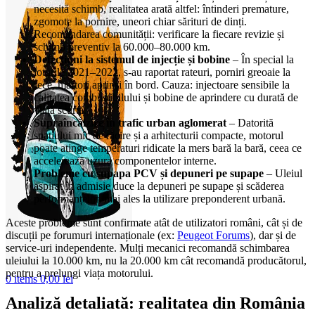
necesită schimb, realitatea arată altfel: întinderi premature,
zgomote la pornire, uneori chiar sărituri de dinți.
Recomandarea comunității: verificare la fiecare revizie și
schimb preventiv la 60.000–80.000 km.
Defecțiuni la sistemul de injecție și bobine
– În special la
loturile 2021–2022, s-au raportat rateuri, porniri greoaie la
rece, martori aprinși în bord. Cauza: injectoare sensibile la
calitatea combustibilului și bobine de aprindere cu durată de
viață scurtă.
Supraîncălzire în trafic urban aglomerat
– Datorită
spațiului mic de răcire și a arhitecturii compacte, motorul
poate atinge temperaturi ridicate la mers bară la bară, ceea ce
accelerează uzura componentelor interne.
Probleme cu supapa PCV și depuneri pe supape
– Uleiul
aspirat în admisie duce la depuneri pe supape și scăderea
performanțelor, mai ales la utilizare preponderent urbană.
Aceste probleme sunt confirmate atât de utilizatori români, cât și de
discuții pe forumuri internaționale (ex:
Peugeot Forums
), dar și de
service-uri independente. Mulți mecanici recomandă schimbarea
uleiului la 10.000 km, nu la 20.000 km cât recomandă producătorul,
pentru a prelungi viața motorului.
0
items
0,00
lei
Analiză detaliată: realitatea din România