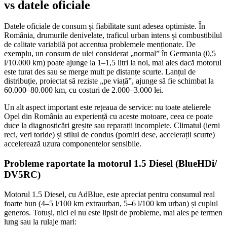
vs datele oficiale
Datele oficiale de consum și fiabilitate sunt adesea optimiste. În
România, drumurile denivelate, traficul urban intens și combustibilul
de calitate variabilă pot accentua problemele menționate. De
exemplu, un consum de ulei considerat „normal” în Germania (0,5
l/10.000 km) poate ajunge la 1–1,5 litri la noi, mai ales dacă motorul
este turat des sau se merge mult pe distanțe scurte. Lanțul de
distribuție, proiectat să reziste „pe viață”, ajunge să fie schimbat la
60.000–80.000 km, cu costuri de 2.000–3.000 lei.
Un alt aspect important este rețeaua de service: nu toate atelierele
Opel din România au experiență cu aceste motoare, ceea ce poate
duce la diagnosticări greșite sau reparații incomplete. Climatul (ierni
reci, veri toride) și stilul de condus (porniri dese, accelerații scurte)
accelerează uzura componentelor sensibile.
Probleme raportate la motorul 1.5 Diesel (BlueHDi/
DV5RC)
Motorul 1.5 Diesel, cu AdBlue, este apreciat pentru consumul real
foarte bun (4–5 l/100 km extraurban, 5–6 l/100 km urban) și cuplul
generos. Totuși, nici el nu este lipsit de probleme, mai ales pe termen
lung sau la rulaje mari: