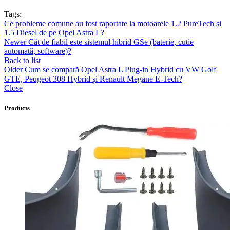
Tags:
Ce probleme comune au fost raportate la motoarele 1.2 PureTech și
1.5 Diesel de pe Opel Astra L?
Newer
Cât de fiabil este sistemul hibrid GSe (baterie, cutie
automată, software)?
Back to list
Older
Cum se compară Opel Astra L Plug-in Hybrid cu VW Golf
GTE, Peugeot 308 Hybrid și Renault Megane E-Tech?
Close
Products