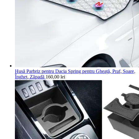
Husă Parbriz pentru Dacia Spring pentru Gheață, Praf, Soare,
Îngheț, Zăpadă
160,00
lei