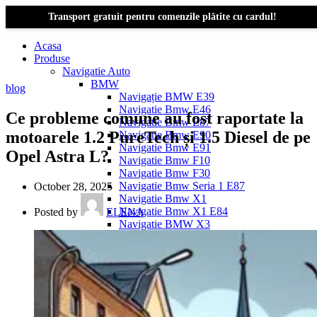
Transport gratuit pentru comenzile plătite cu cardul!
Acasa
Produse
Navigatie Auto
BMW
blog
Navigație BMW E39
Navigatie Bmw E46
Ce probleme comune au fost raportate la
Navigatie Bmw E87
motoarele 1.2 PureTech și 1.5 Diesel de pe
Navigatie Bmw E90
Navigatie Bmw E91
Opel Astra L?
Navigatie Bmw F10
Navigatie Bmw F30
Navigatie Bmw Seria 1 E87
October 28, 2025
Navigatie Bmw X1
Navigatie Bmw X1 E84
Posted by
ELENA
Navigatie BMW X3
Navigatie BMW X3 E83
Navigatie BMW X3 f25
Dacia Logan
Navigație Dacia Logan 1 (2004–2012)
Navigație Dacia Logan 2 (2012–2020)
Navigație Dacia Logan 3 (2020–Prezent)
Dacia Duster