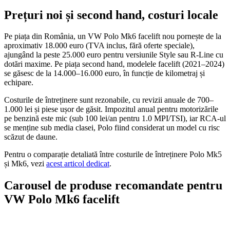
Prețuri noi și second hand, costuri locale
Pe piața din România, un VW Polo Mk6 facelift nou pornește de la
aproximativ 18.000 euro (TVA inclus, fără oferte speciale),
ajungând la peste 25.000 euro pentru versiunile Style sau R-Line cu
dotări maxime. Pe piața second hand, modelele facelift (2021–2024)
se găsesc de la 14.000–16.000 euro, în funcție de kilometraj și
echipare.
Costurile de întreținere sunt rezonabile, cu revizii anuale de 700–
1.000 lei și piese ușor de găsit. Impozitul anual pentru motorizările
pe benzină este mic (sub 100 lei/an pentru 1.0 MPI/TSI), iar RCA-ul
se menține sub media clasei, Polo fiind considerat un model cu risc
scăzut de daune.
Pentru o comparație detaliată între costurile de întreținere Polo Mk5
și Mk6, vezi
acest articol dedicat
.
Carousel de produse recomandate pentru
VW Polo Mk6 facelift