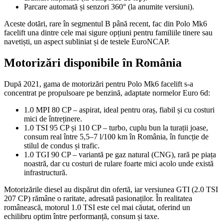
Parcare automată și senzori 360° (la anumite versiuni).
Aceste dotări, rare în segmentul B până recent, fac din Polo Mk6
facelift una dintre cele mai sigure opțiuni pentru familiile tinere sau
navetiști, un aspect subliniat și de testele EuroNCAP.
Motorizări disponibile în România
După 2021, gama de motorizări pentru Polo Mk6 facelift s-a
concentrat pe propulsoare pe benzină, adaptate normelor Euro 6d:
1.0 MPI 80 CP – aspirat, ideal pentru oraș, fiabil și cu costuri
mici de întreținere.
1.0 TSI 95 CP și 110 CP – turbo, cuplu bun la turații joase,
consum real între 5,5–7 l/100 km în România, în funcție de
stilul de condus și trafic.
1.0 TGI 90 CP – variantă pe gaz natural (CNG), rară pe piața
noastră, dar cu costuri de rulare foarte mici acolo unde există
infrastructură.
Motorizările diesel au dispărut din ofertă, iar versiunea GTI (2.0 TSI
207 CP) rămâne o raritate, adresată pasionaților. În realitatea
românească, motorul 1.0 TSI este cel mai căutat, oferind un
echilibru optim între performanță, consum și taxe.