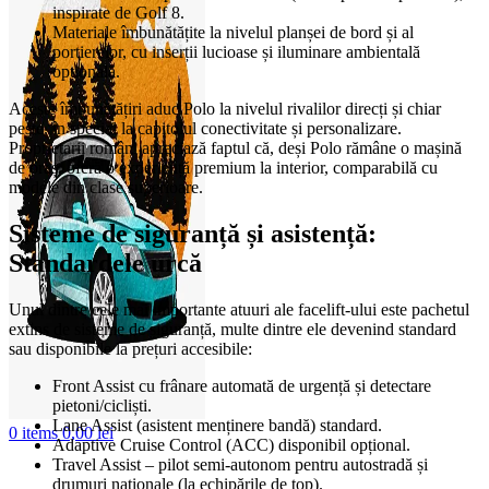
inspirate de Golf 8.
Materiale îmbunătățite la nivelul planșei de bord și al
portierelor, cu inserții lucioase și iluminare ambientală
opțională.
Aceste îmbunătățiri aduc Polo la nivelul rivalilor direcți și chiar
peste, în special la capitolul conectivitate și personalizare.
Proprietarii români apreciază faptul că, deși Polo rămâne o mașină
de oraș, oferă o experiență premium la interior, comparabilă cu
modele din clase superioare.
Sisteme de siguranță și asistență:
Standardele urcă
Unul dintre cele mai importante atuuri ale facelift-ului este pachetul
extins de sisteme de siguranță, multe dintre ele devenind standard
sau disponibile la prețuri accesibile:
Front Assist cu frânare automată de urgență și detectare
pietoni/cicliști.
Lane Assist (asistent menținere bandă) standard.
0
items
0,00
lei
Adaptive Cruise Control (ACC) disponibil opțional.
Travel Assist – pilot semi-autonom pentru autostradă și
drumuri naționale (la echipările de top).