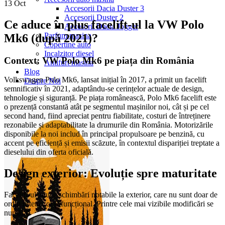
13
Oct
Accesorii Dacia Duster 3
Accesorii Duster 2
Ce aduce în plus facelift-ul la VW Polo
Accesorii Dacia Jogger
Parfum masina
Mk6 (după 2021)?
Copertine auto
Incalzitor diesel
Context: VW Polo Mk6 pe piața din România
Antifurt masina
Blog
Volkswagen Polo Mk6, lansat inițial în 2017, a primit un facelift
Despre Noi
semnificativ în 2021, adaptându-se cerințelor actuale de design,
tehnologie și siguranță. Pe piața românească, Polo Mk6 facelift este
o prezență constantă atât pe segmentul mașinilor noi, cât și pe cel
second hand, fiind apreciat pentru fiabilitate, costuri de întreținere
rezonabile și adaptabilitate la drumurile din România. Motorizările
disponibile la noi includ în principal propulsoare pe benzină, cu
accent pe eficiență și emisii scăzute, în contextul dispariției treptate a
dieselului din oferta oficială.
Design exterior: Evoluție spre maturitate
Facelift-ul aduce schimbări notabile la exterior, care nu sunt doar de
ordin estetic, ci și funcțional. Printre cele mai vizibile modificări se
numără: