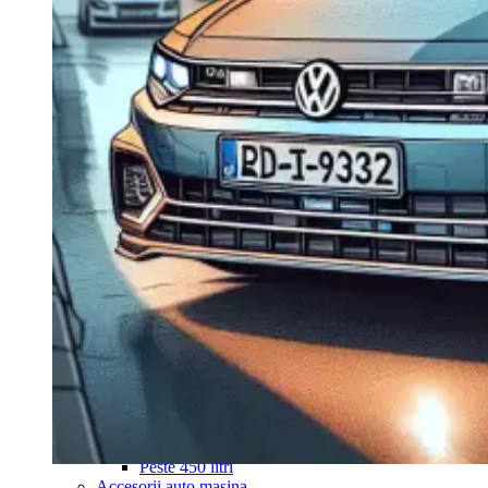
Navigație Mercedes W204
Navigație Mercedes W211
Navigație Mercedes Sprinter
Passat
Navigație Passat B5
Navigație Passat B5 5
Navigație Passat B6
Navigație Passat B7
Navigație Passat B8
Navigație Passat CC
Skoda
Navigație Skoda Fabia 1
Navigație Skoda Fabia 2
Navigație Skoda Octavia 1
Navigație Skoda Octavia 2
Navigație Skoda Octavia 3
Navigație Skoda Rapid
Navigație Skoda Superb 1
Navigație Skoda Superb 2
Navigație Toyota Avensis T25
Portbagaj Plafon Auto
Sub 350 Litri
Peste 350 Litri
Peste 450 litri
Accesorii auto masina