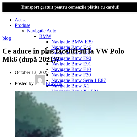
Transport gratuit pentru comenzile plătite cu cardul!
Acasa
Produse
Navigatie Auto
BMW
blog
Navigație BMW E39
Navigatie Bmw E46
Ce aduce în plus facelift-ul la VW Polo
Navigatie Bmw E87
Mk6 (după 2021)?
Navigatie Bmw E90
Navigatie Bmw E91
Navigatie Bmw F10
October 13, 2025
Navigatie Bmw F30
Navigatie Bmw Seria 1 E87
Posted by
ELENA
Navigatie Bmw X1
Navigatie Bmw X1 E84
Navigatie BMW X3
Navigatie BMW X3 E83
Navigatie BMW X3 f25
Dacia Logan
Navigație Dacia Logan 1 (2004–2012)
Navigație Dacia Logan 2 (2012–2020)
Navigație Dacia Logan 3 (2020–Prezent)
Dacia Duster