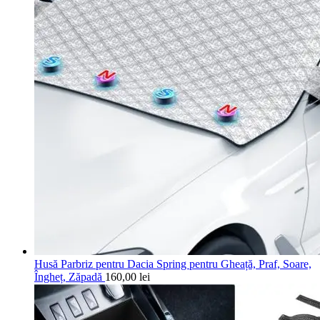
Husă Parbriz pentru Dacia Spring pentru Gheață, Praf, Soare,
Îngheț, Zăpadă
160,00
lei