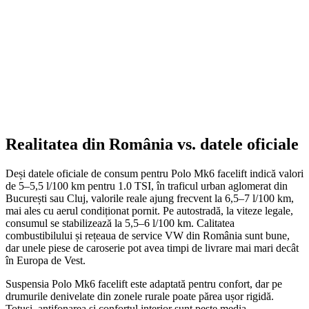
609,00
lei
ADD TO CART
Realitatea din România vs. datele oficiale
Deși datele oficiale de consum pentru Polo Mk6 facelift indică valori
de 5–5,5 l/100 km pentru 1.0 TSI, în traficul urban aglomerat din
București sau Cluj, valorile reale ajung frecvent la 6,5–7 l/100 km,
mai ales cu aerul condiționat pornit. Pe autostradă, la viteze legale,
consumul se stabilizează la 5,5–6 l/100 km. Calitatea
combustibilului și rețeaua de service VW din România sunt bune,
dar unele piese de caroserie pot avea timpi de livrare mai mari decât
în Europa de Vest.
Suspensia Polo Mk6 facelift este adaptată pentru confort, dar pe
drumurile denivelate din zonele rurale poate părea ușor rigidă.
Totuși, antifonarea și confortul interior sunt peste media