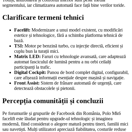
segmentului, iar climatizarea automată face față bine verilor toride.
Clarificare termeni tehnici
Facelift:
Modernizare a unui model existent, cu modificări
estetice și tehnologice, fără a schimba platforma tehnică de
bază.
TSI:
Motor pe benzină turbo, cu injecție directă, eficient și
cuplu bun la turații mici.
Matrix LED:
Faruri cu tehnologie avansată, care adaptează
automat fasciculul de lumină pentru a nu orbi ceilalți
participanți la trafic.
Digital Cockpit:
Panou de bord complet digital, configurabil,
care afișează informații esențiale despre mașină și navigație.
Front Assist:
Sistem de frânare automată de urgență, care
detectează obstacolele și pietonii.
Percepția comunității și concluzii
Pe forumurile și grupurile de Facebook din România, Polo Mk6
facelift este lăudat pentru upgrade-ul tehnologic și imaginea
modernă, fiind considerat o alegere matură pentru tineri, familii mici
sau navetiști. Mulți utilizatori apreciază fiabilitatea, costurile reduse