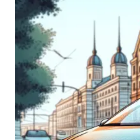
Navigatie Duster 2011
Navigatie Duster 2019
Audi
Navigatie Audi A3 8p
Navigatie Audi A4
Navigatie Audi A4 B6
Navigatie Audi A4 B7
Navigatie Audi A4 B8
Navigatie Audi A5
Navigatie Audi A6 C5
Navigatie Audi A6 C6
Navigatie Audi A6 C7
Navigatie Audi Q5
Ford
Navigație Ford Fiesta
Navigație Ford Focus 1
Navigație Ford Focus 2
Navigație Ford Focus MK3
Navigație Ford Mondeo MK3
Navigație Ford Mondeo MK4
Navigație Ford Transit
Mercedes
Navigație Mercedes C Class W203
Navigație Mercedes C Class W204
Navigație Mercedes W203