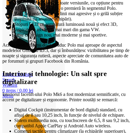
Faruri LED standard pe toate versiunile, cu opțiune pentru
IQ.Light – Matrix LED, o premieră în segmentul Polo.
Bară față redesenată, cu linii mai agresive și o grilă subțire
iluminată (la anumite echipări).
Stopuri LED cu semnătură luminoasă nouă și efect 3D,
inspirate de modelele mai mari din gama VW.
Jante cu design nou, mai moderne și mai sportive.
Aceste modificări nu doar că aduc Polo mai aproape de aspectul
modelelor Golf sau ID.3, dar și îmbunătățesc vizibilitatea pe timp de
noapte și siguranța rutieră, aspecte apreciate de comunitatea auto de
pe forumuri și grupuri Facebook din România.
Interior și tehnologie: Un salt spre
Login / Register
Search
digitalizare
Wishlist
0
items
/
0,00
lei
Interiorul facelift-ului Polo Mk6 a fost modernizat semnificativ, cu
Menu
accent pe digitalizare și ergonomie. Printre noutăți se remarcă:
Digital Cockpit (instrumentar de bord digital) standard, cu
afișaj de 8 sau 10,25 inch, în funcție de nivelul de echipare.
Sistem multimedia nou, cu touchscreen de 6,5, 8 sau 9,2 inch,
compatibil Apple CarPlay și Android Auto wireless.
Comenzi tactile pentru climatizare (la echipările superioare),