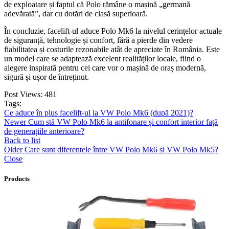
de exploatare și faptul că Polo rămâne o mașină „germană
adevărată”, dar cu dotări de clasă superioară.
În concluzie, facelift-ul aduce Polo Mk6 la nivelul cerințelor actuale
de siguranță, tehnologie și confort, fără a pierde din vedere
fiabilitatea și costurile rezonabile atât de apreciate în România. Este
un model care se adaptează excelent realităților locale, fiind o
alegere inspirată pentru cei care vor o mașină de oraș modernă,
sigură și ușor de întreținut.
Post Views:
481
Tags:
Ce aduce în plus facelift-ul la VW Polo Mk6 (după 2021)?
Newer
Cum stă VW Polo Mk6 la antifonare și confort interior față
de generațiile anterioare?
Back to list
Older
Care sunt diferențele între VW Polo Mk6 și VW Polo Mk5?
Close
Products