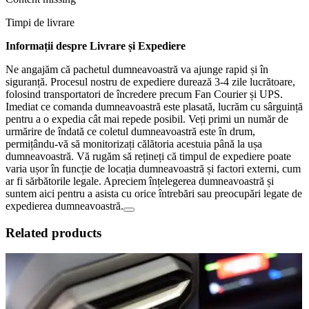
Timpi de livrare
Informații despre Livrare și Expediere
Ne angajăm că pachetul dumneavoastră va ajunge rapid și în
siguranță. Procesul nostru de expediere durează 3-4 zile lucrătoare,
folosind transportatori de încredere precum Fan Courier și UPS.
Imediat ce comanda dumneavoastră este plasată, lucrăm cu sârguință
pentru a o expedia cât mai repede posibil. Veți primi un număr de
urmărire de îndată ce coletul dumneavoastră este în drum,
permițându-vă să monitorizați călătoria acestuia până la ușa
dumneavoastră. Vă rugăm să rețineți că timpul de expediere poate
varia ușor în funcție de locația dumneavoastră și factori externi, cum
ar fi sărbătorile legale. Apreciem înțelegerea dumneavoastră și
suntem aici pentru a asista cu orice întrebări sau preocupări legate de
expedierea dumneavoastră.
Related products