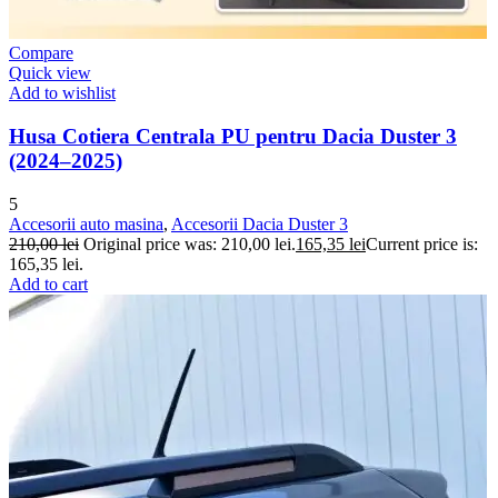
Compare
Quick view
Add to wishlist
Husa Cotiera Centrala PU pentru Dacia Duster 3
(2024–2025)
5
Accesorii auto masina
,
Accesorii Dacia Duster 3
210,00
lei
Original price was: 210,00 lei.
165,35
lei
Current price is:
165,35 lei.
Add to cart