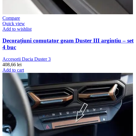
Compare
Quick view
Add to wishlist
Decorațiuni comutator geam Duster III argintiu – set
4 buc
Accesorii Dacia Duster 3
408,66
lei
Add to cart