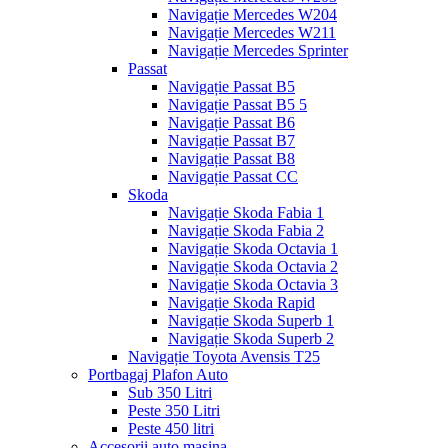
Navigație Mercedes W204
Navigație Mercedes W211
Navigație Mercedes Sprinter
Passat
Navigație Passat B5
Navigație Passat B5 5
Navigație Passat B6
Navigație Passat B7
Navigație Passat B8
Navigație Passat CC
Skoda
Navigație Skoda Fabia 1
Navigație Skoda Fabia 2
Navigație Skoda Octavia 1
Navigație Skoda Octavia 2
Navigație Skoda Octavia 3
Navigație Skoda Rapid
Navigație Skoda Superb 1
Navigație Skoda Superb 2
Navigație Toyota Avensis T25
Portbagaj Plafon Auto
Sub 350 Litri
Peste 350 Litri
Peste 450 litri
Accesorii auto masina