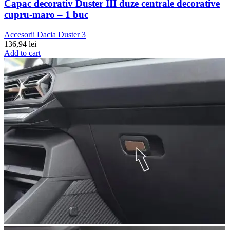
Capac decorativ Duster III duze centrale decorative
cupru-maro – 1 buc
Accesorii Dacia Duster 3
136,94
lei
Add to cart