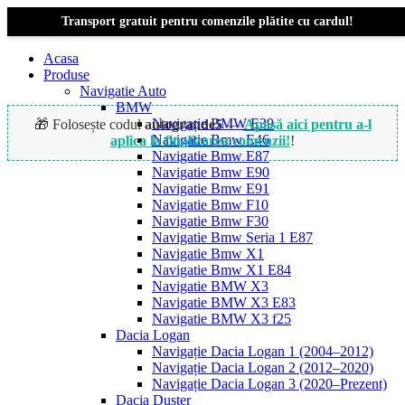
Transport gratuit pentru comenzile plătite cu cardul!
Acasa
Produse
Navigatie Auto
BMW
Navigație BMW E39
🎁 Folosește codul
autogrande5
—
Apasă aici pentru a-l
Navigatie Bmw E46
aplica la finalizarea comenzii!
!
Navigatie Bmw E87
Navigatie Bmw E90
Navigatie Bmw E91
Navigatie Bmw F10
Navigatie Bmw F30
Navigatie Bmw Seria 1 E87
Navigatie Bmw X1
Navigatie Bmw X1 E84
Navigatie BMW X3
Navigatie BMW X3 E83
Navigatie BMW X3 f25
Dacia Logan
Navigație Dacia Logan 1 (2004–2012)
Navigație Dacia Logan 2 (2012–2020)
Navigație Dacia Logan 3 (2020–Prezent)
Dacia Duster