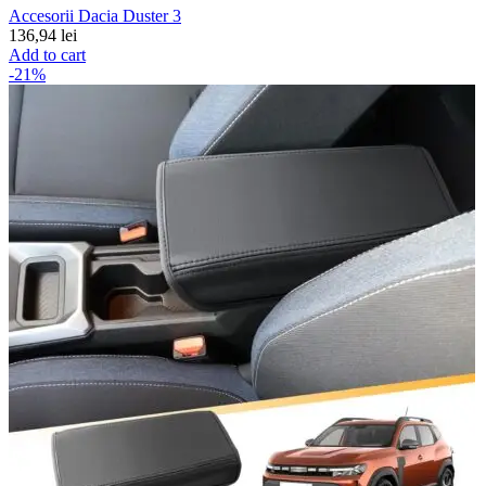
Accesorii Dacia Duster 3
136,94
lei
Add to cart
-21%