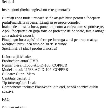
Set de 4
Instrucțiuni (limba engleză nu este garantată).
Curățați zona unde urmează să fie atașată husa pentru a îndepărta
praful/murdăria și ceara. Lăsați să se usuce complet.
Înainte de a instala husa, puneți-o pentru a vedea cum se potrivește.
Apoi, îndepărtați cu grijă folia de protecție de pe spate, fără a atinge
zona adezivă expusă.
Fixați ușor husa apăsând ferm pe întreaga zonă pentru a o atașa.
Mențineți presiunea timp de 30 de secunde.
Sperăm să vă placă produsul nostru!
Informații tehnice
Producător: ‎autoCOVR
Număr piesă: ‎11538-AC-D-105_COPPER
Model articol: ‎11538-AC-D-105_COPPER
Culoare: ‎Cupru Maro
Cantitate pachet: ‎1
Tip întrerupător: ‎1 cale
Componente incluse: ‎Placă/cadru din oțel, bandă adezivă dublu
adezivă
FAQ
Content missing