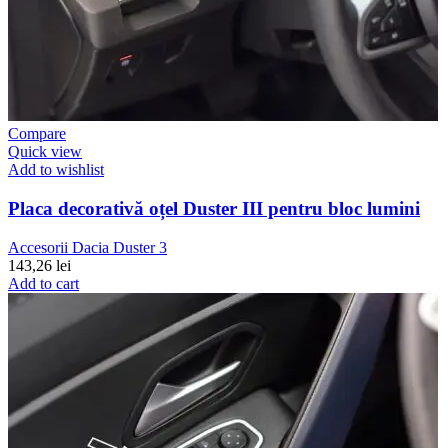
Compare
Quick view
Add to wishlist
Placa decorativă oțel Duster III pentru bloc lumini
Accesorii Dacia Duster 3
143,26
lei
Add to cart