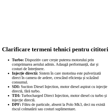
609,00
lei
ADD TO CART
Clarificare termeni tehnici pentru cititori
Turbo:
Dispozitiv care crește puterea motorului prin
comprimarea aerului admis. Adaugă performanță, dar și
costuri de întreținere.
Injecție directă:
Sistem în care motorina este pulverizată
direct în camera de ardere, crescând eficiența și scăzând
consumul.
SDI:
Suction Diesel Injection, motor diesel aspirat cu injecție
directă, fără turbo.
TDI:
Turbocharged Direct Injection, motor diesel cu turbo și
injecție directă.
DPF:
Filtru de particule, absent la Polo Mk3, deci nu există
riscul colmatării sau costuri suplimentare.