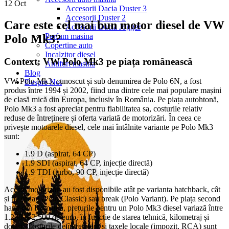
12
Oct
Accesorii Dacia Duster 3
Accesorii Duster 2
Care este cel mai bun motor diesel de VW
Accesorii Dacia Jogger
Parfum masina
Polo Mk3?
Copertine auto
Incalzitor diesel
Context: VW Polo Mk3 pe piața românească
Antifurt masina
Blog
VW Polo Mk3, cunoscut și sub denumirea de Polo 6N, a fost
Despre Noi
produs între 1994 și 2002, fiind una dintre cele mai populare mașini
de clasă mică din Europa, inclusiv în România. Pe piața autohtonă,
Polo Mk3 a fost apreciat pentru fiabilitatea sa, costurile relativ
reduse de întreținere și oferta variată de motorizări. În ceea ce
privește motoarele diesel, cele mai întâlnite variante pe Polo Mk3
sunt:
1.9 D (aspirat, 64 CP)
1.9 SDI (aspirat, 64 CP, injecție directă)
1.9 TDI (turbo, 90 CP, injecție directă)
Aceste motorizări au fost disponibile atât pe varianta hatchback, cât
și pe sedan (Polo Classic) sau break (Polo Variant). Pe piața second
hand din România, prețurile pentru un Polo Mk3 diesel variază între
1.200 și 2.500 de euro, în funcție de starea tehnică, kilometraj și
dotări. Costurile de întreținere și taxele locale (impozit, RCA) sunt