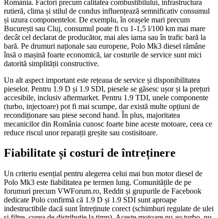
România. Factori precum calitatea combustibilului, infrastructura
rutieră, clima și stilul de condus influențează semnificativ consumul
și uzura componentelor. De exemplu, în orașele mari precum
București sau Cluj, consumul poate fi cu 1-1,5 l/100 km mai mare
decât cel declarat de producător, mai ales iarna sau în trafic bară la
bară. Pe drumuri naționale sau europene, Polo Mk3 diesel rămâne
însă o mașină foarte economică, iar costurile de service sunt mici
datorită simplității constructive.
Un alt aspect important este rețeaua de service și disponibilitatea
pieselor. Pentru 1.9 D și 1.9 SDI, piesele se găsesc ușor și la prețuri
accesibile, inclusiv aftermarket. Pentru 1.9 TDI, unele componente
(turbo, injectoare) pot fi mai scumpe, dar există multe opțiuni de
recondiționare sau piese second hand. În plus, majoritatea
mecanicilor din România cunosc foarte bine aceste motoare, ceea ce
reduce riscul unor reparații greșite sau costisitoare.
Fiabilitate și costuri de întreținere
Un criteriu esențial pentru alegerea celui mai bun motor diesel de
Polo Mk3 este fiabilitatea pe termen lung. Comunitățile de pe
forumuri precum VWForum.ro, Reddit și grupurile de Facebook
dedicate Polo confirmă că 1.9 D și 1.9 SDI sunt aproape
indestructibile dacă sunt întreținute corect (schimburi regulate de ulei
și filtre, curea de distribuție la timp). Aceste motoare nu au turbo, nu