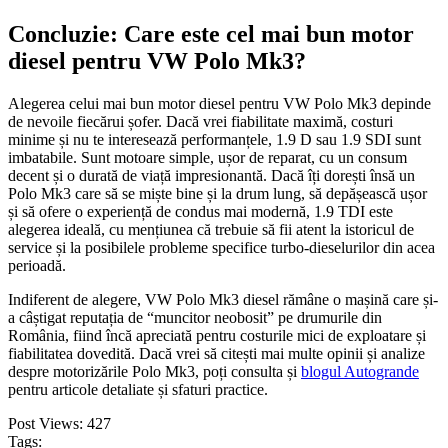
Concluzie: Care este cel mai bun motor
diesel pentru VW Polo Mk3?
Alegerea celui mai bun motor diesel pentru VW Polo Mk3 depinde
de nevoile fiecărui șofer. Dacă vrei fiabilitate maximă, costuri
minime și nu te interesează performanțele, 1.9 D sau 1.9 SDI sunt
imbatabile. Sunt motoare simple, ușor de reparat, cu un consum
decent și o durată de viață impresionantă. Dacă îți dorești însă un
Polo Mk3 care să se miște bine și la drum lung, să depășească ușor
și să ofere o experiență de condus mai modernă, 1.9 TDI este
alegerea ideală, cu mențiunea că trebuie să fii atent la istoricul de
service și la posibilele probleme specifice turbo-dieselurilor din acea
perioadă.
Indiferent de alegere, VW Polo Mk3 diesel rămâne o mașină care și-
a câștigat reputația de “muncitor neobosit” pe drumurile din
România, fiind încă apreciată pentru costurile mici de exploatare și
fiabilitatea dovedită. Dacă vrei să citești mai multe opinii și analize
despre motorizările Polo Mk3, poți consulta și
blogul Autogrande
pentru articole detaliate și sfaturi practice.
Post Views:
427
Tags: