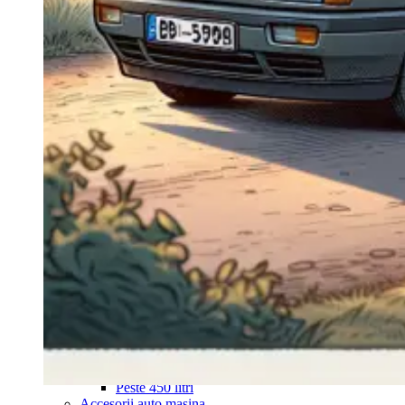
Navigație Mercedes W204
Navigație Mercedes W211
Navigație Mercedes Sprinter
Passat
Navigație Passat B5
Navigație Passat B5 5
Navigație Passat B6
Navigație Passat B7
Navigație Passat B8
Navigație Passat CC
Skoda
Navigație Skoda Fabia 1
Navigație Skoda Fabia 2
Navigație Skoda Octavia 1
Navigație Skoda Octavia 2
Navigație Skoda Octavia 3
Navigație Skoda Rapid
Navigație Skoda Superb 1
Navigație Skoda Superb 2
Navigație Toyota Avensis T25
Portbagaj Plafon Auto
Sub 350 Litri
Peste 350 Litri
Peste 450 litri
Accesorii auto masina