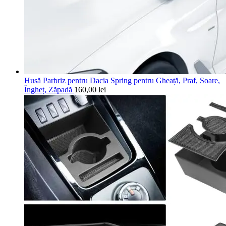
Husă Parbriz pentru Dacia Spring pentru Gheață, Praf, Soare,
Îngheț, Zăpadă
160,00
lei