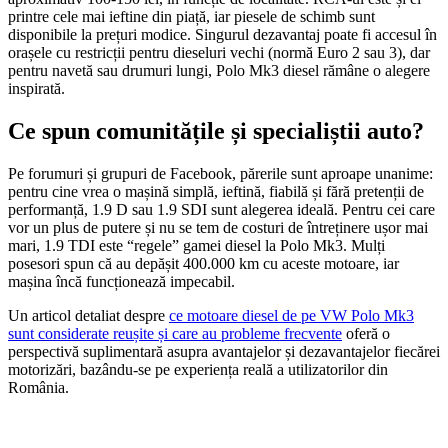
printre cele mai ieftine din piață, iar piesele de schimb sunt
disponibile la prețuri modice. Singurul dezavantaj poate fi accesul în
orașele cu restricții pentru dieseluri vechi (normă Euro 2 sau 3), dar
pentru navetă sau drumuri lungi, Polo Mk3 diesel rămâne o alegere
inspirată.
Ce spun comunitățile și specialiștii auto?
Pe forumuri și grupuri de Facebook, părerile sunt aproape unanime:
pentru cine vrea o mașină simplă, ieftină, fiabilă și fără pretenții de
performanță, 1.9 D sau 1.9 SDI sunt alegerea ideală. Pentru cei care
vor un plus de putere și nu se tem de costuri de întreținere ușor mai
mari, 1.9 TDI este “regele” gamei diesel la Polo Mk3. Mulți
posesori spun că au depășit 400.000 km cu aceste motoare, iar
mașina încă funcționează impecabil.
Un articol detaliat despre
ce motoare diesel de pe VW Polo Mk3
sunt considerate reușite și care au probleme frecvente
oferă o
perspectivă suplimentară asupra avantajelor și dezavantajelor fiecărei
motorizări, bazându-se pe experiența reală a utilizatorilor din
România.