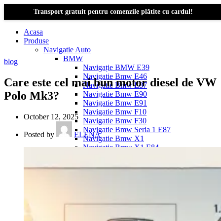
Transport gratuit pentru comenzile plătite cu cardul!
Acasa
Produse
Navigatie Auto
BMW
blog
Navigație BMW E39
Navigatie Bmw E46
Care este cel mai bun motor diesel de VW
Navigatie Bmw E87
Polo Mk3?
Navigatie Bmw E90
Navigatie Bmw E91
Navigatie Bmw F10
October 12, 2025
Navigatie Bmw F30
Navigatie Bmw Seria 1 E87
Posted by
ELENA
Navigatie Bmw X1
Navigatie Bmw X1 E84
Navigatie BMW X3
Navigatie BMW X3 E83
Navigatie BMW X3 f25
Dacia Logan
Navigație Dacia Logan 1 (2004–2012)
Navigație Dacia Logan 2 (2012–2020)
Navigație Dacia Logan 3 (2020–Prezent)
Dacia Duster