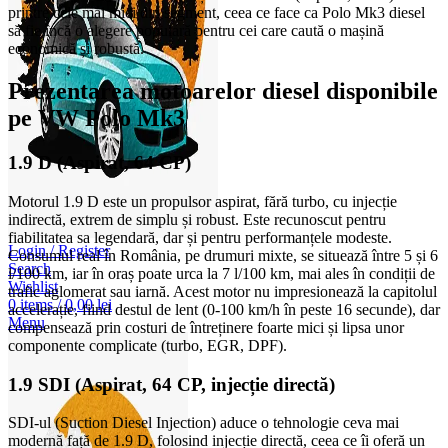
printre cele mai mici din segment, ceea ce face ca Polo Mk3 diesel
să fie încă o alegere populară pentru cei care caută o mașină
economică și robustă.
Prezentarea motoarelor diesel disponibile
pe VW Polo Mk3
1.9 D (Aspirat, 64 CP)
Motorul 1.9 D este un propulsor aspirat, fără turbo, cu injecție
indirectă, extrem de simplu și robust. Este recunoscut pentru
fiabilitatea sa legendară, dar și pentru performanțele modeste.
Login / Register
Consumul real în România, pe drumuri mixte, se situează între 5 și 6
Search
l/100 km, iar în oraș poate urca la 7 l/100 km, mai ales în condiții de
Wishlist
trafic aglomerat sau iarnă. Acest motor nu impresionează la capitolul
0
items
/
0,00
lei
accelerație, fiind destul de lent (0-100 km/h în peste 16 secunde), dar
Menu
compensează prin costuri de întreținere foarte mici și lipsa unor
componente complicate (turbo, EGR, DPF).
1.9 SDI (Aspirat, 64 CP, injecție directă)
SDI-ul (Suction Diesel Injection) aduce o tehnologie ceva mai
modernă față de 1.9 D, folosind injecție directă, ceea ce îi oferă un