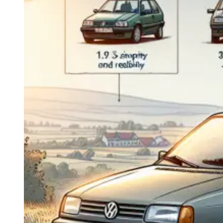
Navigatie Duster 2011
Navigatie Duster 2019
Audi
Navigatie Audi A3 8p
Navigatie Audi A4
Navigatie Audi A4 B6
Navigatie Audi A4 B7
Navigatie Audi A4 B8
Navigatie Audi A5
Navigatie Audi A6 C5
Navigatie Audi A6 C6
Navigatie Audi A6 C7
Navigatie Audi Q5
Ford
Navigație Ford Fiesta
Navigație Ford Focus 1
Navigație Ford Focus 2
Navigație Ford Focus MK3
Navigație Ford Mondeo MK3
Navigație Ford Mondeo MK4
Navigație Ford Transit
Mercedes
Navigație Mercedes C Class W203
Navigație Mercedes C Class W204
Navigație Mercedes W203