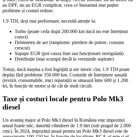
au DPF, nu au EGR complicat, ceea ce înseamnă mai puține
probleme și costuri reduse.
1.9 TDI, deși mai performant, necesită atenție la:
Turbo (poate ceda după 200.000 km dacă nu este întreținut
corect)
Debimetru de aer (simptome: pierdere de putere, consum
crescut)
Supape EGR (pot cauza fum sau funcționare neregulată)
Distribuție (mai scumpă decât la versiunile aspirate)
Totuși, dacă mașina a fost îngrijită și are istoric clar, 1.9 TDI poate
depăși fără probleme 350.000 km. Costurile de întreținere anuală
(revizii, consumabile, mici reparații) se situează între 600 și 1.200
lei, în funcție de motor și de cât de mult circuli.
Taxe și costuri locale pentru Polo Mk3
diesel
Un avantaj major al Polo Mk3 diesel în România este impozitul
anual foarte mic, datorită cilindreei de 1.9 litri (sub pragul de 2.000
cmc). În 2024, impozitul anual pentru un Polo Mk3 diesel este de
aproximativ 100-150 lei, în funcție de localitate. RCA-ul este și el