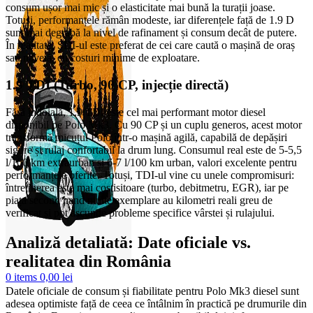
consum ușor mai mic și o elasticitate mai bună la turații joase.
Totuși, performanțele rămân modeste, iar diferențele față de 1.9 D
sunt mai degrabă la nivel de rafinament și consum decât de putere.
În realitate, SDI-ul este preferat de cei care caută o mașină de oraș
sau navetă, cu costuri minime de exploatare.
1.9 TDI (Turbo, 90 CP, injecție directă)
Fără îndoială, 1.9 TDI este cel mai performant motor diesel
disponibil pe Polo Mk3. Cu 90 CP și un cuplu generos, acest motor
transformă micuțul Polo într-o mașină agilă, capabilă de depășiri
sigure și rulaj confortabil la drum lung. Consumul real este de 5-5,5
l/100 km extraurban și 6-7 l/100 km urban, valori excelente pentru
performanțele oferite. Totuși, TDI-ul vine cu unele compromisuri:
întreținerea este mai costisitoare (turbo, debitmetru, EGR), iar pe
piața second hand multe exemplare au kilometri reali greu de
verificat și pot ascunde probleme specifice vârstei și rulajului.
Analiză detaliată: Date oficiale vs.
realitatea din România
0
items
0,00
lei
Datele oficiale de consum și fiabilitate pentru Polo Mk3 diesel sunt
adesea optimiste față de ceea ce întâlnim în practică pe drumurile din