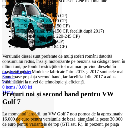
motorizare, atât pe benzină, cât și diesel. Cele mai întâlnite
motorizări sunt:
1.0 TSI (benzină, 85-115 CP)
1.2 TSI (benzină, 85-110 CP)
1.4 TSI (benzină, 122-150 CP)
1.5 TSI (benzină, 130-150 CP, facelift după 2017)
2.0 TSI (benzină, GTI, 220-245 CP)
1.6 TDI (diesel, 90-115 CP)
2.0 TDI (diesel, 150-184 CP)
Versiunile diesel sunt preferate de mulți șoferi români datorită
consumului redus, însă și motorizările pe benzină au câștigat teren în
ultimii ani, pe fondul restricțiilor tot mai mari privind dieselul în
Login / Register
orașe europene. Modelele fabricate între 2013 și 2017 sunt cele mai
Search
numeroase pe piața second hand, iar facelift-ul din 2017 a adus
Wishlist
îmbunătățiri la nivel de tehnologie și eficiență.
0
items
/
0,00
lei
Menu
Prețuri noi și second hand pentru VW
Golf 7
La momentul lansării, un VW Golf 7 nou pornea de la aproximativ
16.000 de euro pentru versiunile de bază, ajungând la peste 30.000
de euro pentru variantele de top (GTI sau R). În prezent, pe piața