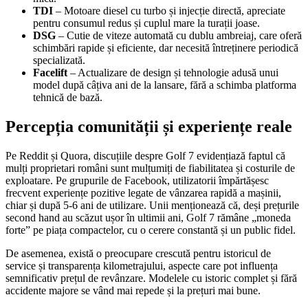
TDI
– Motoare diesel cu turbo și injecție directă, apreciate
pentru consumul redus și cuplul mare la turații joase.
DSG
– Cutie de viteze automată cu dublu ambreiaj, care oferă
schimbări rapide și eficiente, dar necesită întreținere periodică
specializată.
Facelift
– Actualizare de design și tehnologie adusă unui
model după câțiva ani de la lansare, fără a schimba platforma
tehnică de bază.
Percepția comunității și experiențe reale
Pe Reddit și Quora, discuțiile despre Golf 7 evidențiază faptul că
mulți proprietari români sunt mulțumiți de fiabilitatea și costurile de
exploatare. Pe grupurile de Facebook, utilizatorii împărtășesc
frecvent experiențe pozitive legate de vânzarea rapidă a mașinii,
chiar și după 5-6 ani de utilizare. Unii menționează că, deși prețurile
second hand au scăzut ușor în ultimii ani, Golf 7 rămâne „moneda
forte” pe piața compactelor, cu o cerere constantă și un public fidel.
De asemenea, există o preocupare crescută pentru istoricul de
service și transparența kilometrajului, aspecte care pot influența
semnificativ prețul de revânzare. Modelele cu istoric complet și fără
accidente majore se vând mai repede și la prețuri mai bune.