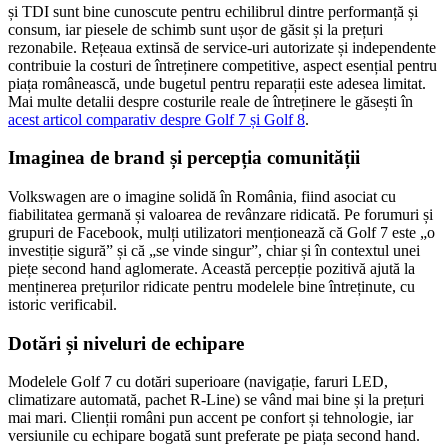
și TDI sunt bine cunoscute pentru echilibrul dintre performanță și
consum, iar piesele de schimb sunt ușor de găsit și la prețuri
rezonabile. Rețeaua extinsă de service-uri autorizate și independente
contribuie la costuri de întreținere competitive, aspect esențial pentru
piața românească, unde bugetul pentru reparații este adesea limitat.
Mai multe detalii despre costurile reale de întreținere le găsești în
acest articol comparativ despre Golf 7 și Golf 8
.
Imaginea de brand și percepția comunității
Volkswagen are o imagine solidă în România, fiind asociat cu
fiabilitatea germană și valoarea de revânzare ridicată. Pe forumuri și
grupuri de Facebook, mulți utilizatori menționează că Golf 7 este „o
investiție sigură” și că „se vinde singur”, chiar și în contextul unei
piețe second hand aglomerate. Această percepție pozitivă ajută la
menținerea prețurilor ridicate pentru modelele bine întreținute, cu
istoric verificabil.
Dotări și niveluri de echipare
Modelele Golf 7 cu dotări superioare (navigație, faruri LED,
climatizare automată, pachet R-Line) se vând mai bine și la prețuri
mai mari. Clienții români pun accent pe confort și tehnologie, iar
versiunile cu echipare bogată sunt preferate pe piața second hand.