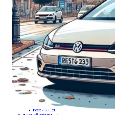
Navigație Mercedes W204
Navigație Mercedes W211
Navigație Mercedes Sprinter
Passat
Navigație Passat B5
Navigație Passat B5 5
Navigație Passat B6
Navigație Passat B7
Navigație Passat B8
Navigație Passat CC
Skoda
Navigație Skoda Fabia 1
Navigație Skoda Fabia 2
Navigație Skoda Octavia 1
Navigație Skoda Octavia 2
Navigație Skoda Octavia 3
Navigație Skoda Rapid
Navigație Skoda Superb 1
Navigație Skoda Superb 2
Navigație Toyota Avensis T25
Portbagaj Plafon Auto
Sub 350 Litri
Peste 350 Litri
Peste 450 litri
Accesorii auto masina