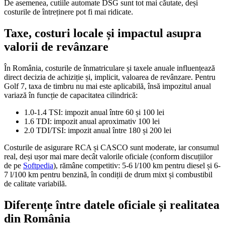
De asemenea, cutiile automate DSG sunt tot mai căutate, deși
costurile de întreținere pot fi mai ridicate.
Taxe, costuri locale și impactul asupra
valorii de revânzare
În România, costurile de înmatriculare și taxele anuale influențează
direct decizia de achiziție și, implicit, valoarea de revânzare. Pentru
Golf 7, taxa de timbru nu mai este aplicabilă, însă impozitul anual
variază în funcție de capacitatea cilindrică:
1.0-1.4 TSI: impozit anual între 60 și 100 lei
1.6 TDI: impozit anual aproximativ 100 lei
2.0 TDI/TSI: impozit anual între 180 și 200 lei
Costurile de asigurare RCA și CASCO sunt moderate, iar consumul
real, deși ușor mai mare decât valorile oficiale (conform discuțiilor
de pe
Softpedia
), rămâne competitiv: 5-6 l/100 km pentru diesel și 6-
7 l/100 km pentru benzină, în condiții de drum mixt și combustibil
de calitate variabilă.
Diferențe între datele oficiale și realitatea
din România