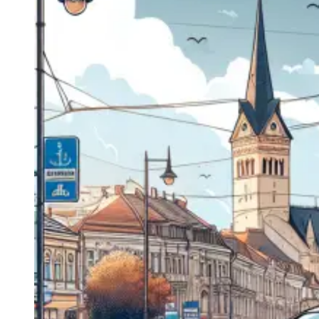
Navigatie Duster 2011
Navigatie Duster 2019
Audi
Navigatie Audi A3 8p
Navigatie Audi A4
Navigatie Audi A4 B6
Navigatie Audi A4 B7
Navigatie Audi A4 B8
Navigatie Audi A5
Navigatie Audi A6 C5
Navigatie Audi A6 C6
Navigatie Audi A6 C7
Navigatie Audi Q5
Ford
Navigație Ford Fiesta
Navigație Ford Focus 1
Navigație Ford Focus 2
Navigație Ford Focus MK3
Navigație Ford Mondeo MK3
Navigație Ford Mondeo MK4
Navigație Ford Transit
Mercedes
Navigație Mercedes C Class W203
Navigație Mercedes C Class W204
Navigație Mercedes W203