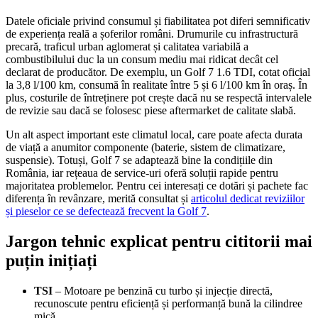
Datele oficiale privind consumul și fiabilitatea pot diferi semnificativ
de experiența reală a șoferilor români. Drumurile cu infrastructură
precară, traficul urban aglomerat și calitatea variabilă a
combustibilului duc la un consum mediu mai ridicat decât cel
declarat de producător. De exemplu, un Golf 7 1.6 TDI, cotat oficial
la 3,8 l/100 km, consumă în realitate între 5 și 6 l/100 km în oraș. În
plus, costurile de întreținere pot crește dacă nu se respectă intervalele
de revizie sau dacă se folosesc piese aftermarket de calitate slabă.
Un alt aspect important este climatul local, care poate afecta durata
de viață a anumitor componente (baterie, sistem de climatizare,
suspensie). Totuși, Golf 7 se adaptează bine la condițiile din
România, iar rețeaua de service-uri oferă soluții rapide pentru
majoritatea problemelor. Pentru cei interesați ce dotări și pachete fac
diferența în revânzare, merită consultat și
articolul dedicat reviziilor
și pieselor ce se defectează frecvent la Golf 7
.
Jargon tehnic explicat pentru cititorii mai
puțin inițiați
TSI
– Motoare pe benzină cu turbo și injecție directă,
recunoscute pentru eficiență și performanță bună la cilindree
mică.