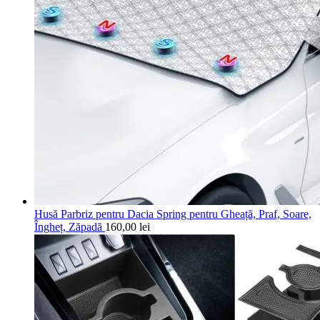
Husă Parbriz pentru Dacia Spring pentru Gheață, Praf, Soare,
Îngheț, Zăpadă
160,00
lei