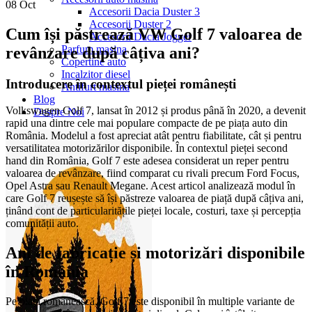
08
Oct
Accesorii Dacia Duster 3
Accesorii Duster 2
Cum își păstrează VW Golf 7 valoarea de
Accesorii Dacia Jogger
Parfum masina
revânzare după câțiva ani?
Copertine auto
Incalzitor diesel
Introducere în contextul pieței românești
Antifurt masina
Blog
Volkswagen Golf 7, lansat în 2012 și produs până în 2020, a devenit
Despre Noi
rapid una dintre cele mai populare compacte de pe piața auto din
România. Modelul a fost apreciat atât pentru fiabilitate, cât și pentru
versatilitatea motorizărilor disponibile. În contextul pieței second
hand din România, Golf 7 este adesea considerat un reper pentru
valoarea de revânzare, fiind comparat cu rivali precum Ford Focus,
Opel Astra sau Renault Megane. Acest articol analizează modul în
care Golf 7 reușește să își păstreze valoarea de piață după câțiva ani,
ținând cont de particularitățile pieței locale, costuri, taxe și percepția
comunității auto.
Ani de fabricație și motorizări disponibile
în România
Pe piața românească, Golf 7 este disponibil în multiple variante de