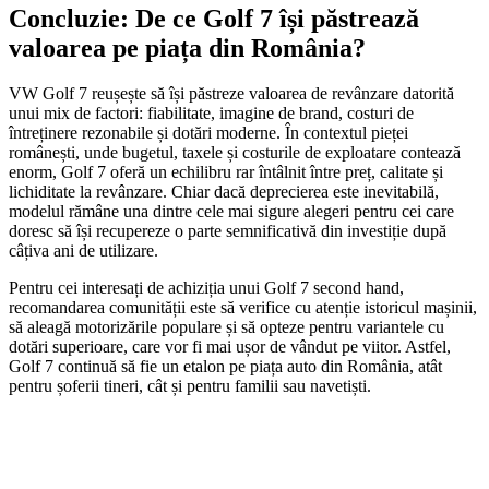
Concluzie: De ce Golf 7 își păstrează
valoarea pe piața din România?
VW Golf 7 reușește să își păstreze valoarea de revânzare datorită
unui mix de factori: fiabilitate, imagine de brand, costuri de
întreținere rezonabile și dotări moderne. În contextul pieței
românești, unde bugetul, taxele și costurile de exploatare contează
enorm, Golf 7 oferă un echilibru rar întâlnit între preț, calitate și
lichiditate la revânzare. Chiar dacă deprecierea este inevitabilă,
modelul rămâne una dintre cele mai sigure alegeri pentru cei care
doresc să își recupereze o parte semnificativă din investiție după
câțiva ani de utilizare.
Pentru cei interesați de achiziția unui Golf 7 second hand,
recomandarea comunității este să verifice cu atenție istoricul mașinii,
să aleagă motorizările populare și să opteze pentru variantele cu
dotări superioare, care vor fi mai ușor de vândut pe viitor. Astfel,
Golf 7 continuă să fie un etalon pe piața auto din România, atât
pentru șoferii tineri, cât și pentru familii sau navetiști.