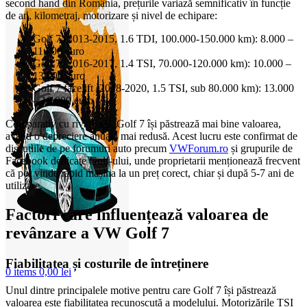
second hand din România, prețurile variază semnificativ în funcție
de an, kilometraj, motorizare și nivel de echipare:
Golf 7 (2013-2015, 1.6 TDI, 100.000-150.000 km): 8.000 –
11.000 euro
Golf 7 (2016-2017, 1.4 TSI, 70.000-120.000 km): 10.000 –
13.000 euro
Golf 7 facelift (2018-2020, 1.5 TSI, sub 80.000 km): 13.000
– 18.000 euro
Comparativ cu rivalii săi, Golf 7 își păstrează mai bine valoarea,
având o depreciere anuală mai redusă. Acest lucru este confirmat de
discuțiile de pe forumuri auto precum
VWForum.ro
și grupurile de
Facebook dedicate Golf-ului, unde proprietarii menționează frecvent
că pot vinde rapid mașina la un preț corect, chiar și după 5-7 ani de
utilizare.
Factori care influențează valoarea de
revânzare a VW Golf 7
Fiabilitatea și costurile de întreținere
0
items
0,00
lei
Unul dintre principalele motive pentru care Golf 7 își păstrează
valoarea este fiabilitatea recunoscută a modelului. Motorizările TSI