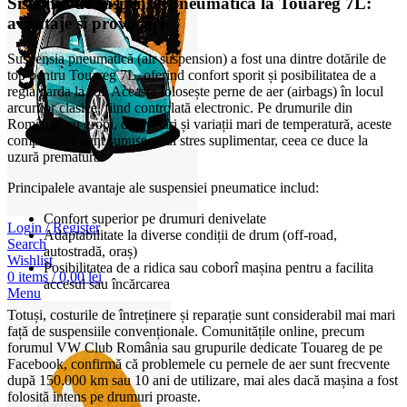
Sistemul de suspensie pneumatică la Touareg 7L:
avantaje și provocări
Suspensia pneumatică (air suspension) a fost una dintre dotările de
top pentru Touareg 7L, oferind confort sporit și posibilitatea de a
regla garda la sol. Aceasta folosește perne de aer (airbags) în locul
arcurilor clasice, fiind controlată electronic. Pe drumurile din
România, cu gropi, denivelări și variații mari de temperatură, aceste
componente sunt supuse unui stres suplimentar, ceea ce duce la
uzură prematură.
Principalele avantaje ale suspensiei pneumatice includ:
Confort superior pe drumuri denivelate
Login / Register
Adaptabilitate la diverse condiții de drum (off-road,
Search
autostradă, oraș)
Wishlist
Posibilitatea de a ridica sau coborî mașina pentru a facilita
0
items
/
0,00
lei
accesul sau încărcarea
Menu
Totuși, costurile de întreținere și reparație sunt considerabil mai mari
față de suspensiile convenționale. Comunitățile online, precum
forumul VW Club România sau grupurile dedicate Touareg de pe
Facebook, confirmă că problemele cu pernele de aer sunt frecvente
după 150.000 km sau 10 ani de utilizare, mai ales dacă mașina a fost
folosită intens pe drumuri proaste.