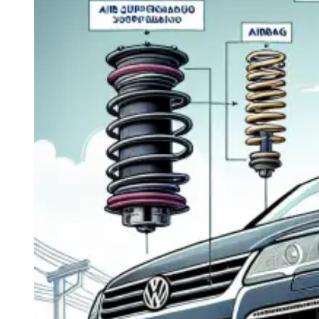
Navigatie Duster 2011
Navigatie Duster 2019
Audi
Navigatie Audi A3 8p
Navigatie Audi A4
Navigatie Audi A4 B6
Navigatie Audi A4 B7
Navigatie Audi A4 B8
Navigatie Audi A5
Navigatie Audi A6 C5
Navigatie Audi A6 C6
Navigatie Audi A6 C7
Navigatie Audi Q5
Ford
Navigație Ford Fiesta
Navigație Ford Focus 1
Navigație Ford Focus 2
Navigație Ford Focus MK3
Navigație Ford Mondeo MK3
Navigație Ford Mondeo MK4
Navigație Ford Transit
Mercedes
Navigație Mercedes C Class W203
Navigație Mercedes C Class W204
Navigație Mercedes W203