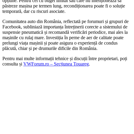
opțiune. Pentru cei cu buget limitat sau care nu intenționează să
păstreze mașina pe termen lung, recondiționarea poate fi o soluție
temporară, dar cu riscuri asociate.
Comunitatea auto din România, reflectată pe forumuri și grupuri de
Facebook, subliniază importanța întreținerii corecte a sistemului de
suspensie pneumatică și recomandă verificări periodice, mai ales la
mașinile cu rulaj mare. Investiția în perne de aer de calitate poate
prelungi viața mașinii și poate asigura o experiență de condus
plăcută, chiar și pe drumurile dificile din România.
Pentru mai multe informații tehnice și discuții între proprietari, poți
consulta și
VWForum.ro – Secțiunea Touareg
.
On Sale
AUTO-STYLE