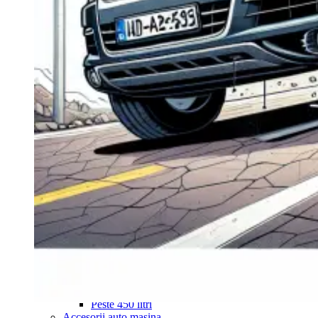
Navigație Mercedes W204
Navigație Mercedes W211
Navigație Mercedes Sprinter
Passat
Navigație Passat B5
Navigație Passat B5 5
Navigație Passat B6
Navigație Passat B7
Navigație Passat B8
Navigație Passat CC
Skoda
Navigație Skoda Fabia 1
Navigație Skoda Fabia 2
Navigație Skoda Octavia 1
Navigație Skoda Octavia 2
Navigație Skoda Octavia 3
Navigație Skoda Rapid
Navigație Skoda Superb 1
Navigație Skoda Superb 2
Navigație Toyota Avensis T25
Portbagaj Plafon Auto
Sub 350 Litri
Peste 350 Litri
Peste 450 litri
Accesorii auto masina