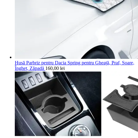
Husă Parbriz pentru Dacia Spring pentru Gheață, Praf, Soare,
Îngheț, Zăpadă
160,00
lei