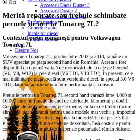
04
Oct
Accesorii Dacia Duster 3
Accesorii Duster 2
Merită reparate sau trebuie schimbate
Accesorii Dacia Jogger
Parfum masina
pernele de aer la Touareg 7L?
Copertine auto
Incalzitor diesel
Contextul pieței românești pentru Volkswagen
Antifurt masina
Touareg 7L
Blog
Despre Noi
Volkswagen Touareg 7L, produs între 2002 și 2010, rămâne un
SUV apreciat pe piața second hand din România. Acesta a fost
disponibil cu o gamă variată de motorizări, de la cele pe benzină
(V6, V8, W12) la cele diesel (V6 TDI, V10 TDI). În prezent, cele
mai întâlnite pe piața locală sunt versiunile diesel, în special 3.0 V6
TDI, datorită raportului bun între performanță și consum.
Prețurile pentru un Touareg 7L second hand variază între 4.000 și
10.000 euro, în funcție de anul de fabricație, kilometraj și dotări.
Costurile de întreținere sunt peste medie, iar taxa de timbru (acum
eliminată, dar relevantă pentru unele modele mai vechi) și impozitul
anual pot fi semnificative, mai ales la motorizările de peste 3 litri.
Piața pieselor de schimb este bine dezvoltată, însă costurile pentru
componentele sistemului de suspensie pneumatică rămân ridicate.