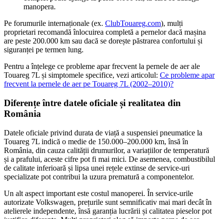
manopera.
Pe forumurile internaționale (ex.
ClubTouareg.com
), mulți
proprietari recomandă înlocuirea completă a pernelor dacă mașina
are peste 200.000 km sau dacă se dorește păstrarea confortului și
siguranței pe termen lung.
Pentru a înțelege ce probleme apar frecvent la pernele de aer ale
Touareg 7L și simptomele specifice, vezi articolul:
Ce probleme apar
frecvent la pernele de aer pe Touareg 7L (2002–2010)?
Diferențe între datele oficiale și realitatea din
România
Datele oficiale privind durata de viață a suspensiei pneumatice la
Touareg 7L indică o medie de 150.000–200.000 km, însă în
România, din cauza calității drumurilor, a variațiilor de temperatură
și a prafului, aceste cifre pot fi mai mici. De asemenea, combustibilul
de calitate inferioară și lipsa unei rețele extinse de service-uri
specializate pot contribui la uzura prematură a componentelor.
Un alt aspect important este costul manoperei. În service-urile
autorizate Volkswagen, prețurile sunt semnificativ mai mari decât în
atelierele independente, însă garanția lucrării și calitatea pieselor pot