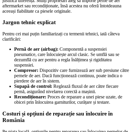
justifica diferența. Mulți proprietari aleg să importe perne de aer
aftermarket sau recondiționate, însă acestea nu oferă întotdeauna
aceeași fiabilitate ca piesele originale.
Jargon tehnic explicat
Pentru cei mai puțin familiarizați cu termenii tehnici, iată câteva
clarificări:
Pernă de aer (airbag):
Componentă a suspensiei
pneumatice, care înlocuiește arcul clasic. Se umflă sau se
dezumflă cu aer pentru a regla înălțimea și rigiditatea
suspensiei.
Compresor:
Dispozitiv care furnizează aer sub presiune către
pernele de aer. Dacă funcționează continuu, poate indica o
pierdere de aer în sistem.
Supapă de control:
Reglează fluxul de aer către fiecare
pernă, asigurând nivelarea corectă a mașinii.
Recondiționare:
Proces de reparare a unei piese uzate, de
obicei prin înlocuirea garniturilor, curățare și testare.
Costuri și opțiuni de reparație sau înlocuire în
România
Pe piața locală, opțiunile pentru repararea sau înlocuirea pernelor de