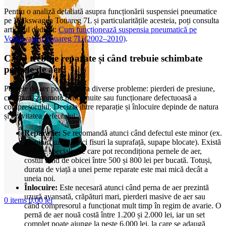
Pentru o analiză detaliată asupra funcționării suspensiei pneumatice
pe Volkswagen Touareg 7L și particularitățile acesteia, poți consulta
articolul dedicat:
Cum funcționează suspensia pneumatică pe
Volkswagen Touareg 7L (2002–2010)
.
Când trebuie reparate și când trebuie schimbate
pernele de aer?
Pernele de aer pot prezenta diverse probleme: pierderi de presiune,
crăpături, zgomote neobișnuite sau funcționare defectuoasă a
compresorului. Decizia între reparație și înlocuire depinde de natura
și gravitatea defectului.
Reparație:
Se recomandă atunci când defectul este minor (ex.
garnituri uzate, mici fisuri la suprafață, supape blocate). Există
ateliere specializate care pot recondiționa pernele de aer,
costul fiind de obicei între 500 și 800 lei per bucată. Totuși,
durata de viață a unei perne reparate este mai mică decât a
uneia noi.
Înlocuire:
Este necesară atunci când perna de aer prezintă
uzură avansată, crăpături mari, pierderi masive de aer sau
0
items
0,00
lei
când compresorul a funcționat mult timp în regim de avarie. O
pernă de aer nouă costă între 1.200 și 2.000 lei, iar un set
complet poate ajunge la peste 6.000 lei, la care se adaugă