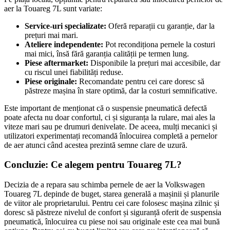
aer la Touareg 7L sunt variate:
Service-uri specializate:
Oferă reparații cu garanție, dar la
prețuri mai mari.
Ateliere independente:
Pot recondiționa pernele la costuri
mai mici, însă fără garanția calității pe termen lung.
Piese aftermarket:
Disponibile la prețuri mai accesibile, dar
cu riscul unei fiabilități reduse.
Piese originale:
Recomandate pentru cei care doresc să
păstreze mașina în stare optimă, dar la costuri semnificative.
Este important de menționat că o suspensie pneumatică defectă
poate afecta nu doar confortul, ci și siguranța la rulare, mai ales la
viteze mari sau pe drumuri denivelate. De aceea, mulți mecanici și
utilizatori experimentați recomandă înlocuirea completă a pernelor
de aer atunci când acestea prezintă semne clare de uzură.
Concluzie: Ce alegem pentru Touareg 7L?
Decizia de a repara sau schimba pernele de aer la Volkswagen
Touareg 7L depinde de buget, starea generală a mașinii și planurile
de viitor ale proprietarului. Pentru cei care folosesc mașina zilnic și
doresc să păstreze nivelul de confort și siguranță oferit de suspensia
pneumatică, înlocuirea cu piese noi sau originale este cea mai bună