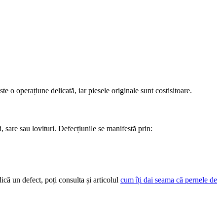
 o operațiune delicată, iar piesele originale sunt costisitoare.
, sare sau lovituri. Defecțiunile se manifestă prin:
ică un defect, poți consulta și articolul
cum îți dai seama că pernele de