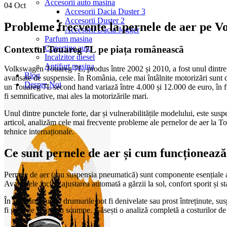
Accesorii auto masina
04
Oct
Accesorii Dacia Duster 3
Accesorii Duster 2
Probleme frecvente la pernele de aer pe 
Accesorii Dacia Jogger
Parfum masina
Copertine auto
Contextul Touareg 7L pe piața românească
Incalzitor diesel
Antifurt masina
Volkswagen Touareg 7L, produs între 2002 și 2010, a fost unul dintre 
Blog
avansate de suspensie. În România, cele mai întâlnite motorizări sunt 
Despre Noi
un Touareg 7L second hand variază între 4.000 și 12.000 de euro, în fun
fi semnificative, mai ales la motorizările mari.
Unul dintre punctele forte, dar și vulnerabilitățile modelului, este sus
articol, analizăm cele mai frecvente probleme ale pernelor de aer la T
tehnice internaționale.
Ce sunt pernele de aer și cum funcționeaz
Pernele de aer (sau suspensia pneumatică) sunt componente esențiale al
Avantajele includ ajustarea automată a gărzii la sol, confort sporit și 
În România, unde drumurile pot fi denivelate sau prost întreținute, susp
fi greu de găsit sau scumpe. Găsești o analiză completă a costurilor de î