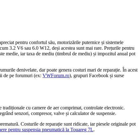
eciat pentru confortul său, motorizările puternice și sistemele
ecum 3.2 V6 sau 6.0 W12, deși acestea sunt mai rare. Prețurile pentru
este medie, iar taxa de mediu (timbrul de mediu) și impozitul anual pot
rumurile denivelate, dar poate genera costuri mari de reparație. În acest
ii de pe forumuri (ex:
VWForum.ro
), grupuri Facebook și surse
 tradiționale cu camere de aer comprimat, controlate electronic.
ntegrând senzori, compresor, valve și calculator de suspensie.
ematură. Costurile de reparație sunt ridicate, iar piesele originale pot
eținere pentru suspensia pneumatică la Touareg 7L
.