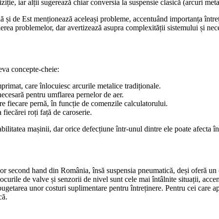
ziție, iar alții sugerează chiar conversia la suspensie clasică (arcuri met
ă și de Est menționează aceleași probleme, accentuând importanța întreț
ierea problemelor, dar avertizează asupra complexității sistemului și nece
âteva concepte-cheie:
rimat, care înlocuiesc arcurile metalice tradiționale.
necesară pentru umflarea pernelor de aer.
 fiecare pernă, în funcție de comenzile calculatorului.
fiecărei roți față de caroserie.
itatea mașinii, dar orice defecțiune într-unul dintre ele poate afecta în
second hand din România, însă suspensia pneumatică, deși oferă un conf
curile de valve și senzorii de nivel sunt cele mai întâlnite situații, acc
bugetarea unor costuri suplimentare pentru întreținere. Pentru cei care 
că.