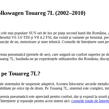
Volkswagen Touareg 7L (2002–2010)
cele mai populare SUV-uri de lux pe piața second hand din România, apr
dieselul V6 3.0 TDI și V8 4.2 FSI, dar există și variante pe benzină, pr
cție de an, motorizare și stare tehnică. Costurile de întreținere sunt p
pensia pneumatică (pernele de aer), care asigură un confort superior pe d
ouareg 7L, bazându-ne pe experiențele utilizatorilor din România, discuț
ă pe Touareg 7L?
e sistemului de suspensie adaptivă. Acestea înlocuiesc arcurile metalice
stabilitate pe orice tip de drum. Pe Touareg 7L, sistemul este complex, i
ensia pneumatică este apreciată pentru confort, dar și expusă la uzură pr
ntreținere și reparație pentru acest sistem aici:
costurile totale de într