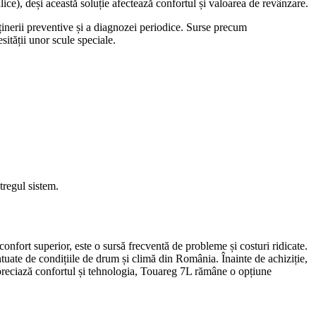
alice), deși această soluție afectează confortul și valoarea de revânzare.
inerii preventive și a diagnozei periodice. Surse precum
sității unor scule speciale.
tregul sistem.
ort superior, este o sursă frecventă de probleme și costuri ridicate.
entuate de condițiile de drum și climă din România. Înainte de achiziție,
apreciază confortul și tehnologia, Touareg 7L rămâne o opțiune