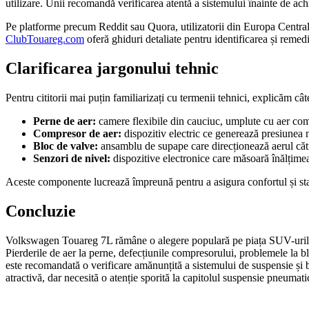
utilizare. Unii recomandă verificarea atentă a sistemului înainte de achi
Pe platforme precum Reddit sau Quora, utilizatorii din Europa Central
ClubTouareg.com
oferă ghiduri detaliate pentru identificarea și remed
Clarificarea jargonului tehnic
Pentru cititorii mai puțin familiarizați cu termenii tehnici, explicăm c
Perne de aer:
camere flexibile din cauciuc, umplute cu aer comp
Compresor de aer:
dispozitiv electric ce generează presiunea 
Bloc de valve:
ansamblu de supape care direcționează aerul către
Senzori de nivel:
dispozitive electronice care măsoară înălțimea 
Aceste componente lucrează împreună pentru a asigura confortul și stabil
Concluzie
Volkswagen Touareg 7L rămâne o alegere populară pe piața SUV-urilor 
Pierderile de aer la perne, defecțiunile compresorului, problemele la blo
este recomandată o verificare amănunțită a sistemului de suspensie și 
atractivă, dar necesită o atenție sporită la capitolul suspensie pneumati