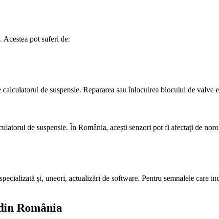
. Acestea pot suferi de:
calculatorul de suspensie. Repararea sau înlocuirea blocului de valve este
lculatorul de suspensie. În România, acești senzori pot fi afectați de noroi
pecializată și, uneori, actualizări de software. Pentru semnalele care ind
a din România