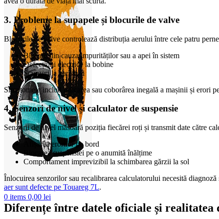
avea o durată de viață mai scurtă.
3. Probleme la supapele și blocurile de valve
Blocurile de valve controlează distribuția aerului între cele patru perne
Blocare din cauza impurităților sau a apei în sistem
Defecțiuni electrice la bobine
Scurgeri la garnituri
Simptomele includ ridicarea sau coborârea inegală a mașinii și erori pe 
4. Senzori de nivel și calculator de suspensie
Senzorii de nivel măsoară poziția fiecărei roți și transmit date către ca
Afișarea erorilor pe bord
Blocarea suspensiei pe o anumită înălțime
Comportament imprevizibil la schimbarea gărzii la sol
Înlocuirea senzorilor sau recalibrarea calculatorului necesită diagnoză s
aer sunt defecte pe Touareg 7L
.
0
items
0,00
lei
Diferențe între datele oficiale și realitate