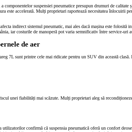
i a componentelor suspensiei pneumatice presupun drumuri de calitate și 
zura este accelerată. Mulți proprietari raportează necesitatea înlocuiri
 afecta indirect sistemul pneumatic, mai ales dacă mașina este folosită i
nia, iar costurile de manoperă pot varia semnificativ între service-uri a
pernele de aer
reg 7L sunt printre cele mai ridicate pentru un SUV din această clasă. Pr
scul unei fiabilități mai scăzute. Mulți proprietari aleg să recondiționeze 
 utilizatorilor confirmă că suspensia pneumatică oferă un confort deose