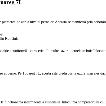
ouareg 7L
pierderea de aer la nivelul pernelor. Aceasta se manifestă prin coborâr
pat
e din România
ziție neuniformă a caroseriei. În multe cazuri, pernele trebuie înlocuite
e în perne. Pe Touareg 7L, acesta este predispus la uzură, mai ales dac
la funcționarea intermitentă a suspensiei. Înlocuirea compresorului cu un