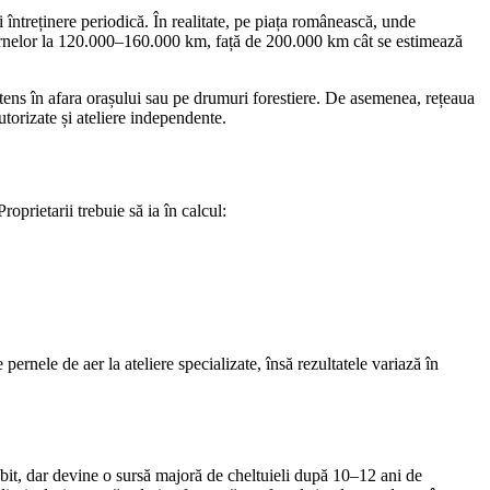
întreținere periodică. În realitate, pe piața românească, unde
i pernelor la 120.000–160.000 km, față de 200.000 km cât se estimează
ntens în afara orașului sau pe drumuri forestiere. De asemenea, rețeaua
utorizate și ateliere independente.
oprietarii trebuie să ia în calcul:
pernele de aer la ateliere specializate, însă rezultatele variază în
bit, dar devine o sursă majoră de cheltuieli după 10–12 ani de