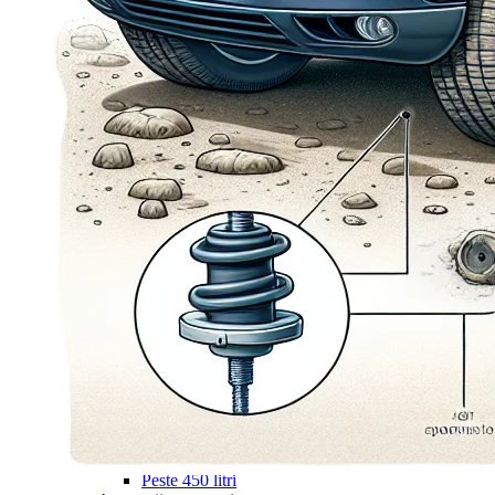
Navigație Mercedes W203
Navigație Mercedes W204
Navigație Mercedes W211
Navigație Mercedes Sprinter
Passat
Navigație Passat B5
Navigație Passat B5 5
Navigație Passat B6
Navigație Passat B7
Navigație Passat B8
Navigație Passat CC
Skoda
Navigație Skoda Fabia 1
Navigație Skoda Fabia 2
Navigație Skoda Octavia 1
Navigație Skoda Octavia 2
Navigație Skoda Octavia 3
Navigație Skoda Rapid
Navigație Skoda Superb 1
Navigație Skoda Superb 2
Navigație Toyota Avensis T25
Portbagaj Plafon Auto
Sub 350 Litri
Peste 350 Litri
Peste 450 litri