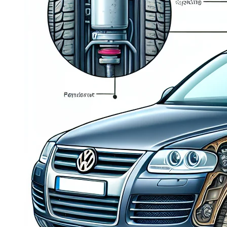
Dacia Duster
Navigatie Duster 2011
Navigatie Duster 2019
Audi
Navigatie Audi A3 8p
Navigatie Audi A4
Navigatie Audi A4 B6
Navigatie Audi A4 B7
Navigatie Audi A4 B8
Navigatie Audi A5
Navigatie Audi A6 C5
Navigatie Audi A6 C6
Navigatie Audi A6 C7
Navigatie Audi Q5
Ford
Navigație Ford Fiesta
Navigație Ford Focus 1
Navigație Ford Focus 2
Navigație Ford Focus MK3
Navigație Ford Mondeo MK3
Navigație Ford Mondeo MK4
Navigație Ford Transit
Mercedes
Navigație Mercedes C Class W203
Navigație Mercedes C Class W204