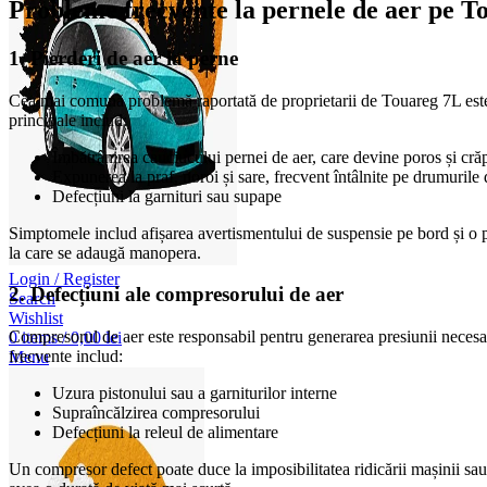
Probleme frecvente la pernele de aer pe T
1. Pierderi de aer la perne
Cea mai comună problemă raportată de proprietarii de Touareg 7L este 
principale includ:
Îmbătrânirea cauciucului pernei de aer, care devine poros și cră
Expunerea la praf, noroi și sare, frecvent întâlnite pe drumuril
Defecțiuni la garnituri sau supape
Simptomele includ afișarea avertismentului de suspensie pe bord și o po
la care se adaugă manopera.
Login / Register
2. Defecțiuni ale compresorului de aer
Search
Wishlist
Compresorul de aer este responsabil pentru generarea presiunii necesar
0
items
/
0,00
lei
frecvente includ:
Menu
Uzura pistonului sau a garniturilor interne
Supraîncălzirea compresorului
Defecțiuni la releul de alimentare
Un compresor defect poate duce la imposibilitatea ridicării mașinii sau 