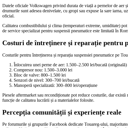
Datele oficiale Volkswagen privind durata de viață a pernelor de aer ș
drumurile sunt adesea denivelate, cu gropi sau expuse la sare iarna, u
oficial.
Calitatea combustibilului și clima (temperaturi extreme, umiditate) pot
de service specializat pentru suspensii pneumatice este limitată în Româ
Costuri de întreținere și reparație pentru 
Costurile pentru întreținerea și reparația suspensiei pneumatice pe Toua
Înlocuirea unei perne de aer: 1.500–2.500 lei/bucată (originală)
Compresor nou: 1.500–3.000 lei
Bloc de valve: 800–1.500 lei
Senzori de nivel: 300–700 lei/bucată
Manoperă specializată: 300–800 lei/operațiune
Piesele aftermarket sau recondiționate pot reduce costurile, dar există ri
funcție de calitatea lucrării și a materialelor folosite.
Percepția comunității și experiențe reale
Pe forumurile și grupurile Facebook dedicate Touareg-ului, majoritatea