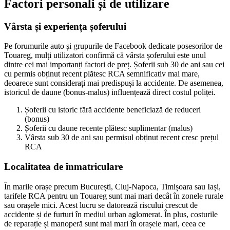
Factori personali și de utilizare
Vârsta și experiența șoferului
Pe forumurile auto și grupurile de Facebook dedicate posesorilor de
Touareg, mulți utilizatori confirmă că vârsta șoferului este unul
dintre cei mai importanți factori de preț. Șoferii sub 30 de ani sau cei
cu permis obținut recent plătesc RCA semnificativ mai mare,
deoarece sunt considerați mai predispuși la accidente. De asemenea,
istoricul de daune (bonus-malus) influențează direct costul poliței.
Șoferii cu istoric fără accidente beneficiază de reduceri
(bonus)
Șoferii cu daune recente plătesc suplimentar (malus)
Vârsta sub 30 de ani sau permisul obținut recent cresc prețul
RCA
Localitatea de înmatriculare
În marile orașe precum București, Cluj-Napoca, Timișoara sau Iași,
tarifele RCA pentru un Touareg sunt mai mari decât în zonele rurale
sau orașele mici. Acest lucru se datorează riscului crescut de
accidente și de furturi în mediul urban aglomerat. În plus, costurile
de reparație și manoperă sunt mai mari în orașele mari, ceea ce