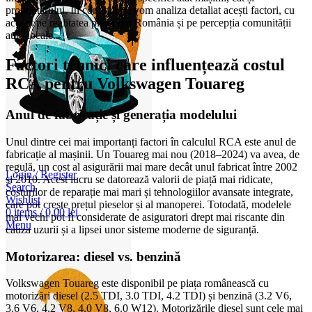
proprietarului. În continuare, vom analiza detaliat acești factori, cu
accent pe realitatea pieței din România și pe percepția comunității
auto locale.
Factori tehnici care influențează costul
RCA pentru Volkswagen Touareg
Anul de fabricație și generația modelului
Unul dintre cei mai importanți factori în calculul RCA este anul de
fabricație al mașinii. Un Touareg mai nou (2018–2024) va avea, de
regulă, un cost al asigurării mai mare decât unul fabricat între 2002
Login / Register
și 2010. Acest lucru se datorează valorii de piață mai ridicate,
Search
costurilor de reparație mai mari și tehnologiilor avansate integrate,
Wishlist
care pot crește prețul pieselor și al manoperei. Totodată, modelele
0
items
/
0,00
lei
mai vechi pot fi considerate de asiguratori drept mai riscante din
Menu
cauza uzurii și a lipsei unor sisteme moderne de siguranță.
Motorizarea: diesel vs. benzină
Volkswagen Touareg este disponibil pe piața românească cu
motorizări diesel (2.5 TDI, 3.0 TDI, 4.2 TDI) și benzină (3.2 V6,
3.6 V6, 4.2 V8, 4.0 V8, 6.0 W12). Motorizările diesel sunt cele mai