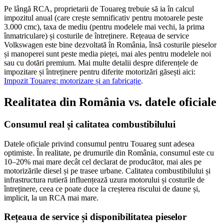
Pe lângă RCA, proprietarii de Touareg trebuie să ia în calcul
impozitul anual (care crește semnificativ pentru motoarele peste
3.000 cmc), taxa de mediu (pentru modelele mai vechi, la prima
înmatriculare) și costurile de întreținere. Rețeaua de service
Volkswagen este bine dezvoltată în România, însă costurile pieselor
și manoperei sunt peste media pieței, mai ales pentru modelele noi
sau cu dotări premium. Mai multe detalii despre diferențele de
impozitare și întreținere pentru diferite motorizări găsești aici:
Impozit Touareg: motorizare și an fabricație
.
Realitatea din România vs. datele oficiale
Consumul real și calitatea combustibilului
Datele oficiale privind consumul pentru Touareg sunt adesea
optimiste. În realitate, pe drumurile din România, consumul este cu
10–20% mai mare decât cel declarat de producător, mai ales pe
motorizările diesel și pe trasee urbane. Calitatea combustibilului și
infrastructura rutieră influențează uzura motorului și costurile de
întreținere, ceea ce poate duce la creșterea riscului de daune și,
implicit, la un RCA mai mare.
Rețeaua de service și disponibilitatea pieselor