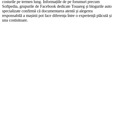
costurile pe termen lung. Informațiile de pe forumuri precum
Softpedia, grupurile de Facebook dedicate Touareg și blogurile auto
specializate confirmă că documentarea atentă și alegerea
responsabilă a mașinii pot face diferența între o experiență plăcută și
una costisitoare.
On Sale
AUTO-STYLE
1.160,00
lei
Original price was: 1.160,00 lei.
1.040,00
lei
Current price is:
1.040,00 lei.
ADD TO CART