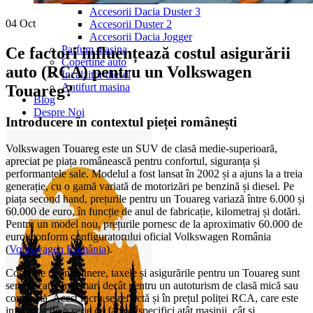
Accesorii Dacia Duster 3
04
Oct
Accesorii Duster 2
Accesorii Dacia Jogger
Parfum masina
Ce factori influențează costul asigurării
Copertine auto
auto (RCA) pentru un Volkswagen
Incalzitor diesel
Antifurt masina
Touareg?
Blog
Despre Noi
Introducere în contextul pieței românești
Volkswagen Touareg este un SUV de clasă medie-superioară,
apreciat pe piața românească pentru confortul, siguranța și
performanțele sale. Modelul a fost lansat în 2002 și a ajuns la a treia
generație, cu o gamă variată de motorizări pe benzină și diesel. Pe
piața second hand, prețurile pentru un Touareg variază între 6.000 și
60.000 de euro, în funcție de anul de fabricație, kilometraj și dotări.
Pentru un model nou, prețurile pornesc de la aproximativ 60.000 de
euro, conform configuratorului oficial Volkswagen România
(
Volkswagen România
).
Costurile de întreținere, taxele și asigurările pentru un Touareg sunt
semnificativ mai mari decât pentru un autoturism de clasă mică sau
compactă. Acest lucru se reflectă și în prețul poliței RCA, care este
influențat de o serie de factori specifici atât mașinii, cât și