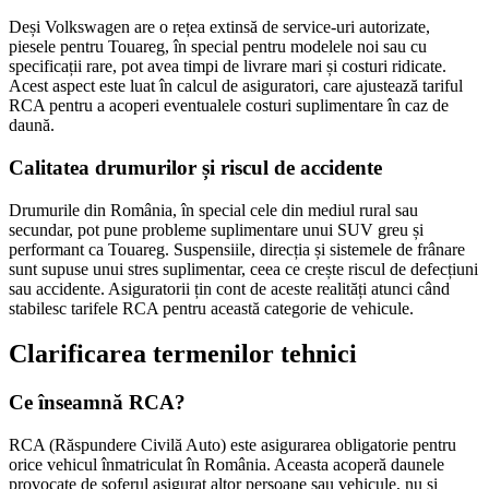
Deși Volkswagen are o rețea extinsă de service-uri autorizate,
piesele pentru Touareg, în special pentru modelele noi sau cu
specificații rare, pot avea timpi de livrare mari și costuri ridicate.
Acest aspect este luat în calcul de asiguratori, care ajustează tariful
RCA pentru a acoperi eventualele costuri suplimentare în caz de
daună.
Calitatea drumurilor și riscul de accidente
Drumurile din România, în special cele din mediul rural sau
secundar, pot pune probleme suplimentare unui SUV greu și
performant ca Touareg. Suspensiile, direcția și sistemele de frânare
sunt supuse unui stres suplimentar, ceea ce crește riscul de defecțiuni
sau accidente. Asiguratorii țin cont de aceste realități atunci când
stabilesc tarifele RCA pentru această categorie de vehicule.
Clarificarea termenilor tehnici
Ce înseamnă RCA?
RCA (Răspundere Civilă Auto) este asigurarea obligatorie pentru
orice vehicul înmatriculat în România. Aceasta acoperă daunele
provocate de șoferul asigurat altor persoane sau vehicule, nu și