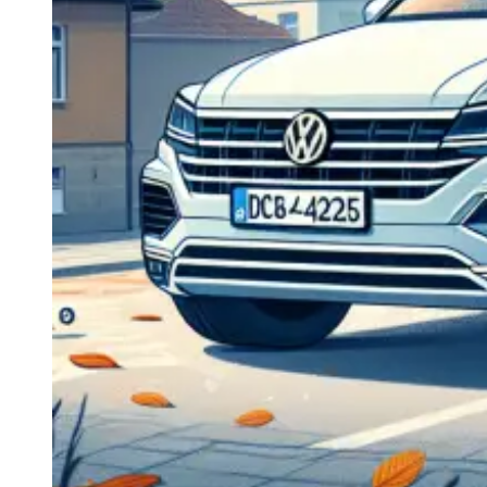
Navigație Mercedes W204
Navigație Mercedes W211
Navigație Mercedes Sprinter
Passat
Navigație Passat B5
Navigație Passat B5 5
Navigație Passat B6
Navigație Passat B7
Navigație Passat B8
Navigație Passat CC
Skoda
Navigație Skoda Fabia 1
Navigație Skoda Fabia 2
Navigație Skoda Octavia 1
Navigație Skoda Octavia 2
Navigație Skoda Octavia 3
Navigație Skoda Rapid
Navigație Skoda Superb 1
Navigație Skoda Superb 2
Navigație Toyota Avensis T25
Portbagaj Plafon Auto
Sub 350 Litri
Peste 350 Litri
Peste 450 litri
Accesorii auto masina