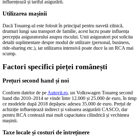
influențează și tariful asigurării.
Utilizarea mașinii
Dacă Touareg-ul este folosit în principal pentru navetă zilnică,
drumuri lungi sau transport de familie, acest lucru poate influența
percepția asiguratorului asupra riscului. Unii asiguratori pot solicita
detalii suplimentare despre modul de utilizare (personal, business,
ride-sharing etc.), iar utilizarea intensivă poate duce la un RCA mai
scump.
Factori specifici pieței românești
Prețuri second hand și noi
Conform datelor de pe
Autovit.ro
, un Volkswagen Touareg second
hand din 2010–2014 se vinde între 12.000 și 25.000 de euro, în timp
ce modelele după 2018 depășesc adesea 35.000 de euro. Prețul de
achiziție influențează indirect și valoarea asigurării CASCO, dar
pentru RCA contează mai mult capacitatea cilindrică și vechimea
mașinii.
Taxe locale și costuri de întreținere