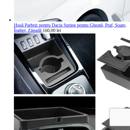
Husă Parbriz pentru Dacia Spring pentru Gheață, Praf, Soare,
Îngheț, Zăpadă
160,00
lei