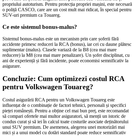
propriului autoturism. Pentru protecția propriei mașini, este necesară
o poliță CASCO, care are un cost mult mai ridicat, în special pentru
SUV-uri premium ca Touareg.
Ce este sistemul bonus-malus?
Sistemul bonus-malus este un mecanism prin care șoferii fără
accidente primesc reduceri la RCA (bonus), iar cei cu daune plătesc
suplimentar (malus). Clasele variază de la B8 (cea mai mare
reducere) la M8 (cea mai mare penalizare). Un șofer disciplinat, cu
ani de experiență și fără incidente, poate economisi semnificativ la
asigurare.
Concluzie: Cum optimizezi costul RCA
pentru Volkswagen Touareg?
Costul asigurării RCA pentru un Volkswagen Touareg este
influențat de o combinație de factori tehnici, personali și specifici
pieței românești. Pentru a obține cel mai bun preț, este recomandat
să compari ofertele mai multor asiguratori, să menții un istoric de
condus curat și să iei în calcul toate costurile asociate deținătorului
unui SUV premium. De asemenea, alegerea unei motorizări mai
mici și a unui model cu dotări standard poate reduce semnificativ