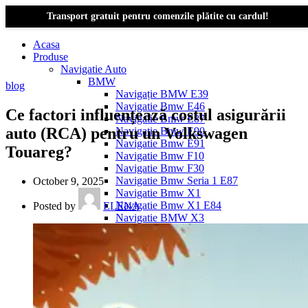
Transport gratuit pentru comenzile plătite cu cardul!
Acasa
Produse
Navigatie Auto
BMW
blog
Navigație BMW E39
Navigatie Bmw E46
Ce factori influențează costul asigurării
Navigatie Bmw E87
auto (RCA) pentru un Volkswagen
Navigatie Bmw E90
Navigatie Bmw E91
Touareg?
Navigatie Bmw F10
Navigatie Bmw F30
Navigatie Bmw Seria 1 E87
October 9, 2025
Navigatie Bmw X1
Navigatie Bmw X1 E84
Posted by
ELENA
Navigatie BMW X3
Navigatie BMW X3 E83
Navigatie BMW X3 f25
Dacia Logan
Navigație Dacia Logan 1 (2004–2012)
Navigație Dacia Logan 2 (2012–2020)
Navigație Dacia Logan 3 (2020–Prezent)
Dacia Duster