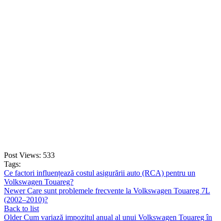
FE Active
609,00
lei
ADD TO CART
Post Views:
533
Tags:
Ce factori influențează costul asigurării auto (RCA) pentru un
Volkswagen Touareg?
Newer
Care sunt problemele frecvente la Volkswagen Touareg 7L
(2002–2010)?
Back to list
Older
Cum variază impozitul anual al unui Volkswagen Touareg în