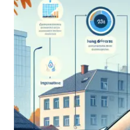
Navigatie Duster 2011
Navigatie Duster 2019
Audi
Navigatie Audi A3 8p
Navigatie Audi A4
Navigatie Audi A4 B6
Navigatie Audi A4 B7
Navigatie Audi A4 B8
Navigatie Audi A5
Navigatie Audi A6 C5
Navigatie Audi A6 C6
Navigatie Audi A6 C7
Navigatie Audi Q5
Ford
Navigație Ford Fiesta
Navigație Ford Focus 1
Navigație Ford Focus 2
Navigație Ford Focus MK3
Navigație Ford Mondeo MK3
Navigație Ford Mondeo MK4
Navigație Ford Transit
Mercedes
Navigație Mercedes C Class W203
Navigație Mercedes C Class W204
Navigație Mercedes W203