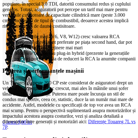
populare, în special 3.0 TDI, datorită consumului redus și cuplului
generos. Totuși, asiguratorii pot percepe un tarif mai mare pentru
versiunile cu motoare de capacitate cilindrică mare (peste 3.000
cmc), indiferent de tipul de combustibil, deoarece acestea implică
riscuri mai mari de daune costisitoare.
Motorizările mari (V6, V8, W12) cresc valoarea RCA
Versiunile diesel sunt preferate pe piața second hand, dar pot
avea costuri de întreținere mai mari
Modelele hibride sau plug-in hybrid (prezente la generațiile
recente) pot beneficia de reduceri la RCA la anumite companii
Puterea și performanțele mașinii
Un Touareg cu peste 200 CP este considerat de asiguratori drept un
vehicul cu potențial de risc crescut, mai ales în mâinile unui șofer
tânăr sau fără experiență. Puterea mare poate încuraja un stil de
condus mai sportiv, ceea ce, statistic, duce la un număr mai mare de
accidente. Astfel, modelele cu specificații de top vor avea un RCA
mai scump. Pentru o perspectivă suplimentară asupra motorizărilor și
impactului acestora asupra costurilor, vezi și analiza detaliată a
diferențelor între generații și motorizări aici:
Diferențe Touareg 7L vs
0
items
0,00
lei
7P
.