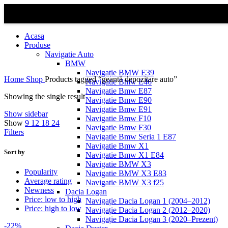
Acasa
Produse
Navigatie Auto
BMW
Navigație BMW E39
Home
Shop
Products tagged “geantă depozitare auto”
Navigatie Bmw E46
Navigatie Bmw E87
Showing the single result
Navigatie Bmw E90
Navigatie Bmw E91
Show sidebar
Navigatie Bmw F10
Show
9
12
18
24
Navigatie Bmw F30
Filters
Navigatie Bmw Seria 1 E87
Navigatie Bmw X1
Sort by
Navigatie Bmw X1 E84
Navigatie BMW X3
Popularity
Navigatie BMW X3 E83
Average rating
Navigatie BMW X3 f25
Newness
Dacia Logan
Price: low to high
Navigație Dacia Logan 1 (2004–2012)
Price: high to low
Navigație Dacia Logan 2 (2012–2020)
Navigație Dacia Logan 3 (2020–Prezent)
-22%