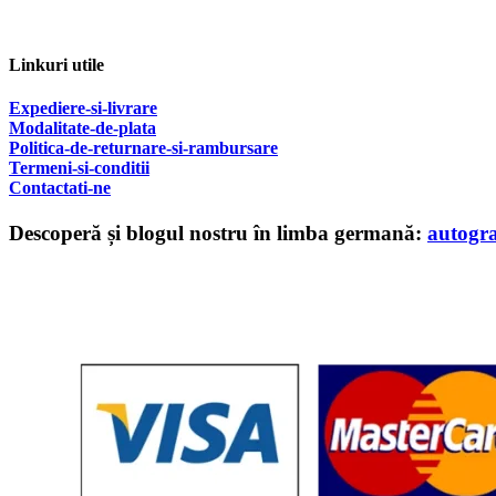
Linkuri utile
Expediere-si-livrare
Modalitate-de-plata
Politica-de-returnare-si-rambursare
T
ermeni-si-conditii
Contactati-ne
Descoperă și blogul nostru în limba germană:
autogr