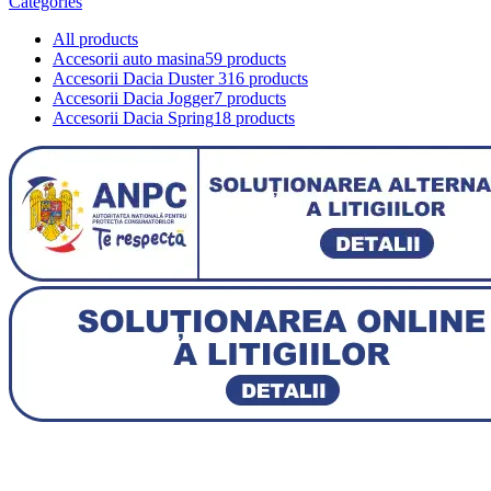
Categories
All
products
Accesorii auto masina
59 products
Accesorii Dacia Duster 3
16 products
Accesorii Dacia Jogger
7 products
Accesorii Dacia Spring
18 products