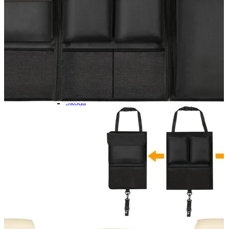
Navigație Mercedes W203
Navigație Mercedes W204
Navigație Mercedes W211
Navigație Mercedes Sprinter
Passat
Navigație Passat B5
Navigație Passat B5 5
Navigație Passat B6
Navigație Passat B7
Navigație Passat B8
Navigație Passat CC
Skoda
Navigație Skoda Fabia 1
Navigație Skoda Fabia 2
Navigație Skoda Octavia 1
Navigație Skoda Octavia 2
Navigație Skoda Octavia 3
Navigație Skoda Rapid
Navigație Skoda Superb 1
Navigație Skoda Superb 2
Navigație Toyota Avensis T25
Portbagaj Plafon Auto
Sub 350 Litri
Peste 350 Litri
Peste 450 litri