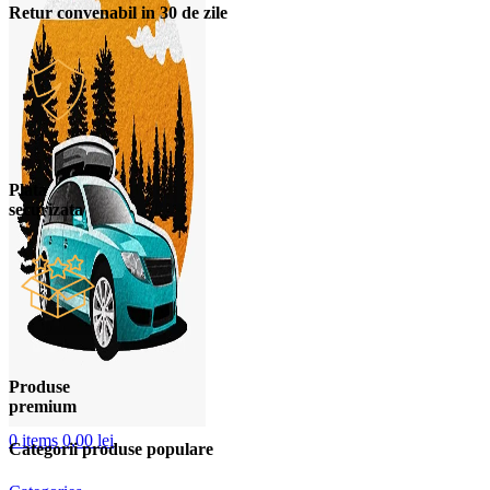
Retur convenabil in 30 de zile
Plata
securizata
Produse
premium
0
items
0,00
lei
Categorii produse populare