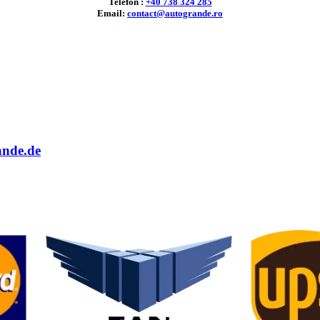
Telefon :
+40 738 324 285
Email:
contact@autogrande.ro
ande.de