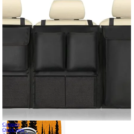
Accesorii auto masina
Accesorii Dacia Duster 3
Accesorii Duster 2
Accesorii Dacia Jogger
Parfum masina
Copertine auto
Incalzitor diesel
Antifurt masina
Blog
Despre Noi
Compare
Quick view