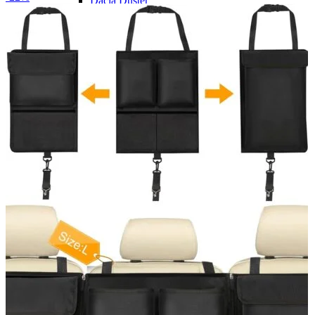
Dacia Duster
Navigatie Duster 2011
Navigatie Duster 2019
Audi
Navigatie Audi A3 8p
Navigatie Audi A4
Navigatie Audi A4 B6
Navigatie Audi A4 B7
Navigatie Audi A4 B8
Navigatie Audi A5
Navigatie Audi A6 C5
Navigatie Audi A6 C6
Navigatie Audi A6 C7
Navigatie Audi Q5
Ford
Navigație Ford Fiesta
Navigație Ford Focus 1
Navigație Ford Focus 2
Navigație Ford Focus MK3
Navigație Ford Mondeo MK3
Navigație Ford Mondeo MK4
Navigație Ford Transit
Mercedes
Navigație Mercedes C Class W203
Navigație Mercedes C Class W204