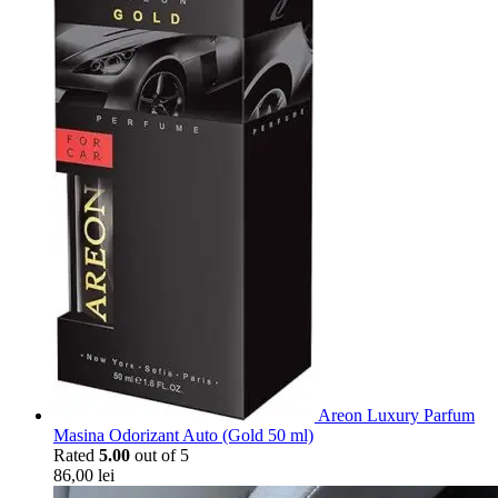
Areon Luxury Parfum
Masina Odorizant Auto (Gold 50 ml)
Rated
5.00
out of 5
86,00
lei