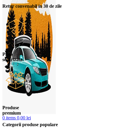
Retur convenabil in 30 de zile
Plata
securizata
Produse
premium
0
items
0,00
lei
Categorii produse populare