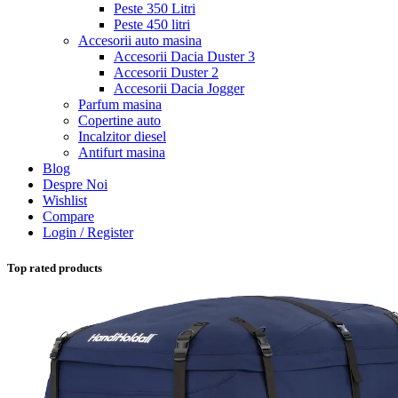
Peste 350 Litri
Peste 450 litri
Accesorii auto masina
Accesorii Dacia Duster 3
Accesorii Duster 2
Accesorii Dacia Jogger
Parfum masina
Copertine auto
Incalzitor diesel
Antifurt masina
Blog
Despre Noi
Wishlist
Compare
Login / Register
Top rated products