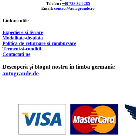
Telefon :
+40 738 324 285
Email:
contact@autogrande.ro
Linkuri utile
Expediere-si-livrare
Modalitate-de-plata
Politica-de-returnare-si-rambursare
T
ermeni-si-conditii
Contactati-ne
Descoperă și blogul nostru în limba germană:
autogrande.de