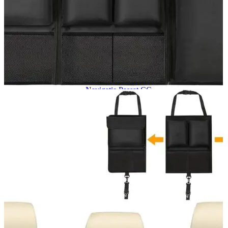
Navigație Mercedes W204
Navigație Mercedes W211
Navigație Mercedes Sprinter
Passat
Navigație Passat B5
Navigație Passat B5 5
Navigație Passat B6
Navigație Passat B7
Navigație Passat B8
Navigație Passat CC
Skoda
Navigație Skoda Fabia 1
Navigație Skoda Fabia 2
Navigație Skoda Octavia 1
Navigație Skoda Octavia 2
Navigație Skoda Octavia 3
Navigație Skoda Rapid
Navigație Skoda Superb 1
Navigație Skoda Superb 2
Navigație Toyota Avensis T25
Portbagaj Plafon Auto
Sub 350 Litri
Peste 350 Litri
Peste 450 litri
Accesorii auto masina