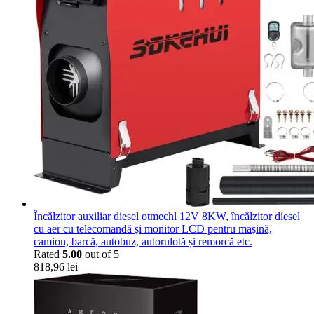
Încălzitor auxiliar diesel otmechl 12V 8KW, încălzitor diesel
cu aer cu telecomandă și monitor LCD pentru mașină,
camion, barcă, autobuz, autorulotă și remorcă etc.
Rated
5.00
out of 5
818,96
lei