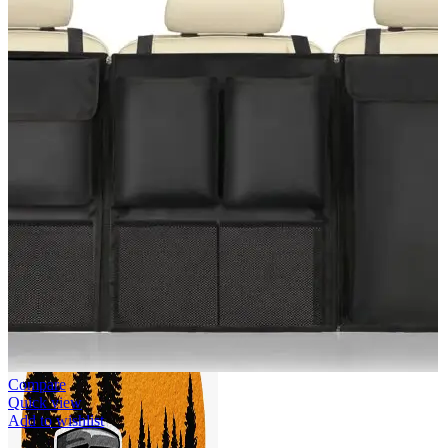
Accesorii Dacia Duster 3
Accesorii Duster 2
Accesorii Dacia Jogger
Parfum masina
Copertine auto
Incalzitor diesel
Antifurt masina
Blog
Despre Noi
Compare
Quick view
Add to wishlist