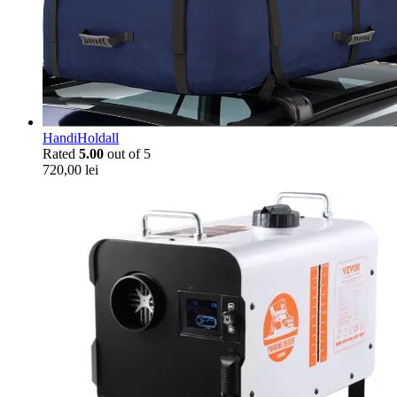
HandiHoldall
Rated
5.00
out of 5
720,00
lei