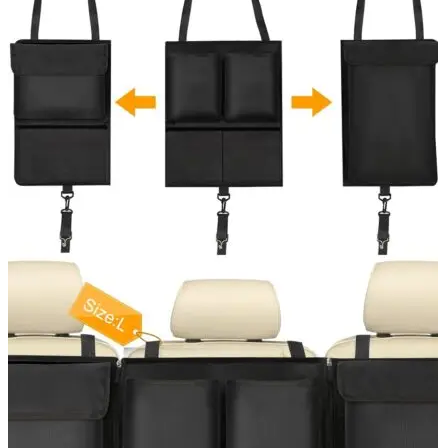
Navigatie Duster 2011
Navigatie Duster 2019
Audi
Navigatie Audi A3 8p
Navigatie Audi A4
Navigatie Audi A4 B6
Navigatie Audi A4 B7
Navigatie Audi A4 B8
Navigatie Audi A5
Navigatie Audi A6 C5
Navigatie Audi A6 C6
Navigatie Audi A6 C7
Navigatie Audi Q5
Ford
Navigație Ford Fiesta
Navigație Ford Focus 1
Navigație Ford Focus 2
Navigație Ford Focus MK3
Navigație Ford Mondeo MK3
Navigație Ford Mondeo MK4
Navigație Ford Transit
Mercedes
Navigație Mercedes C Class W203
Navigație Mercedes C Class W204
Navigație Mercedes W203