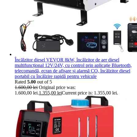
Încălzitor diesel VEVOR 8kW, încălzitor de aer diesel
multifuncțional 12V/24V, cu control prin aplicație Bluetooth,
telecomandă, ecran de afișare și alarmă CO, încălzitor diesel
portabil cu încălzire rapidă pentru vehicule
Rated
5.00
out of 5
1.600,00
lei
Original price was:
1.600,00 lei.
1.355,00
lei
Current price is: 1.355,00 lei.