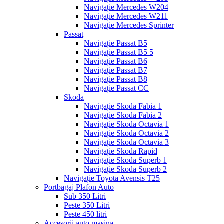
Navigație Mercedes W204
Navigație Mercedes W211
Navigație Mercedes Sprinter
Passat
Navigație Passat B5
Navigație Passat B5 5
Navigație Passat B6
Navigație Passat B7
Navigație Passat B8
Navigație Passat CC
Skoda
Navigație Skoda Fabia 1
Navigație Skoda Fabia 2
Navigație Skoda Octavia 1
Navigație Skoda Octavia 2
Navigație Skoda Octavia 3
Navigație Skoda Rapid
Navigație Skoda Superb 1
Navigație Skoda Superb 2
Navigație Toyota Avensis T25
Portbagaj Plafon Auto
Sub 350 Litri
Peste 350 Litri
Peste 450 litri
Accesorii auto masina