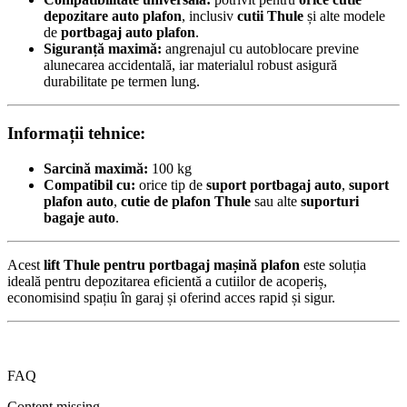
depozitare auto plafon
, inclusiv
cutii Thule
și alte modele
de
portbagaj auto plafon
.
Siguranță maximă:
angrenajul cu autoblocare previne
alunecarea accidentală, iar materialul robust asigură
durabilitate pe termen lung.
Informații tehnice:
Sarcină maximă:
100 kg
Compatibil cu:
orice tip de
suport portbagaj auto
,
suport
plafon auto
,
cutie de plafon Thule
sau alte
suporturi
bagaje auto
.
Acest
lift Thule pentru portbagaj mașină plafon
este soluția
ideală pentru depozitarea eficientă a cutiilor de acoperiș,
economisind spațiu în garaj și oferind acces rapid și sigur.
FAQ
Content missing