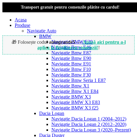
Transport gratuit pentru comenzile plătite cu cardul!
Acasa
Produse
Navigatie Auto
BMW
Navigație BMW E39
🎁 Folosește codul
autogrande5
—
Apasă aici pentru a-l
Navigatie Bmw E46
aplica la finalizarea comenzii!
!
Navigatie Bmw E87
Navigatie Bmw E90
Navigatie Bmw E91
-15%
Navigatie Bmw F10
Navigatie Bmw F30
Navigatie Bmw Seria 1 E87
Navigatie Bmw X1
Navigatie Bmw X1 E84
Navigatie BMW X3
Navigatie BMW X3 E83
Navigatie BMW X3 f25
Dacia Logan
Navigație Dacia Logan 1 (2004–2012)
Navigație Dacia Logan 2 (2012–2020)
Navigație Dacia Logan 3 (2020–Prezent)
Dacia Duster