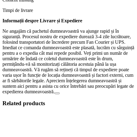
Timpi de livrare
Informații despre Livrare și Expediere
Ne angajăm că pachetul dumneavoastră va ajunge rapid și în
siguranță. Procesul nostru de expediere durează 3-4 zile lucrătoare,
folosind transportatori de încredere precum Fan Courier și UPS.
Imediat ce comanda dumneavoastră este plasată, lucrăm cu sârguință
pentru a o expedia cât mai repede posibil. Veți primi un număr de
urmărire de îndată ce coletul dumneavoastră este în drum,
permițându-vă să monitorizați călătoria acestuia până la ușa
dumneavoastră. Vă rugăm să rețineți că timpul de expediere poate
varia ușor în funcție de locația dumneavoastră și factori externi, cum
ar fi sărbătorile legale. Apreciem înțelegerea dumneavoastră și
suntem aici pentru a asista cu orice întrebări sau preocupări legate de
expedierea dumneavoastră.
Related products