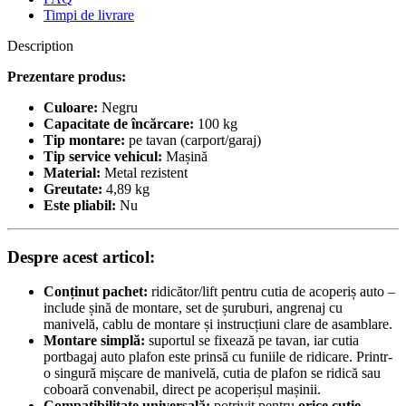
Timpi de livrare
Description
Prezentare produs:
Culoare:
Negru
Capacitate de încărcare:
100 kg
Tip montare:
pe tavan (carport/garaj)
Tip service vehicul:
Mașină
Material:
Metal rezistent
Greutate:
4,89 kg
Este pliabil:
Nu
Despre acest articol:
Conținut pachet:
ridicător/lift pentru cutia de acoperiș auto –
include șină de montare, set de șuruburi, angrenaj cu
manivelă, cablu de montare și instrucțiuni clare de asamblare.
Montare simplă:
suportul se fixează pe tavan, iar cutia
portbagaj auto plafon este prinsă cu funiile de ridicare. Printr-
o singură mișcare de manivelă, cutia de plafon se ridică sau
coboară convenabil, direct pe acoperișul mașinii.
Compatibilitate universală:
potrivit pentru
orice cutie